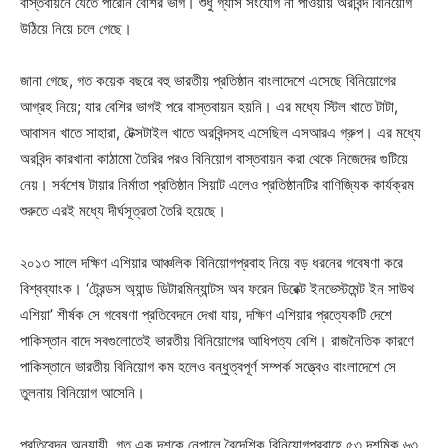
বাস্তবায়নে যেতে পারেনি বেশির ভাগ। শুধু গ্যাস সংযোগ না পাওয়ায় অরবিন্দ বিনিয়োগ
উঠিয়ে নিয়ে চলে গেছে।
জানা গেছে, গত কয়েক বছরে বহু ভারতীয় প্রতিষ্ঠান বাংলাদেশে এসেছে বিনিয়োগের
আগ্রহ নিয়ে; যার বেশির ভাগই পরে বাস্তবায়ন হয়নি। এর মধ্যে স্টিল খাতে টাটা,
আবাসন খাতে সাহারা, টেক্সটাইল খাতে অরবিন্দসহ এসেছিল এসআরএ গ্রুপ। এর মধ্যে
অরবিন্দ কারখানা কাঠামো তৈরির পরও বিনিয়োগ বাস্তবায়ন করা থেকে নিজেদের গুটিয়ে
নেয়। সর্বশেষ টায়ার নির্মাতা প্রতিষ্ঠান সিয়াট এলেও প্রতিষ্ঠানটির বাণিজ্যিক কার্যক্রম
শুরুতে এরই মধ্যে দীর্ঘসূত্রতা তৈরি হয়েছে।
২০১৩ সালে দক্ষিণ এশিয়ার আঞ্চলিক বিনিয়োগপ্রবাহ নিয়ে বড় ধরনের গবেষণা করে
বিশ্বব্যাংক। ‘ট্রেন্ডস অ্যান্ড ডিটারমিন্যান্টস অব ফরেন ডিরেক্ট ইনভেস্টমেন্ট ইন সাউথ
এশিয়া’ শীর্ষক সে গবেষণা প্রতিবেদনে দেখা যায়, দক্ষিণ এশিয়ার প্রত্যেকটি দেশে
পাকিস্তান বাদে সবগুলোতেই ভারতীয় বিনিয়োগের আধিপত্য বেশি। রাজনৈতিক কারণে
পাকিস্তানে ভারতীয় বিনিয়োগ কম হলেও বন্ধুত্বপূর্ণ সম্পর্ক সত্ত্বেও বাংলাদেশে সে
তুলনায় বিনিয়োগ আসেনি।
প্রতিবেদন অনুযায়ী, গত এক দশকে নেপালে বৈদেশিক বিনিয়োগপ্রবাহে ৫৩ দশমিক ৬৩