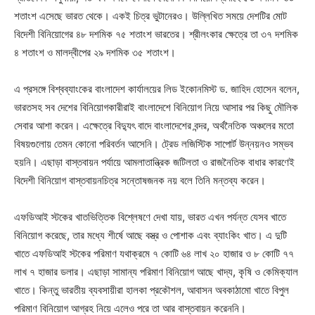
শতাংশ এসেছে ভারত থেকে। একই চিত্র ভুটানেরও। উল্লিখিত সময়ে দেশটির মোট
বিদেশী বিনিয়োগের ৪৮ দশমিক ৭৫ শতাংশ ভারতের। শ্রীলংকার ক্ষেত্রে তা ৩৭ দশমিক
৪ শতাংশ ও মালদ্বীপের ২৯ দশমিক ৩৫ শতাংশ।
এ প্রসঙ্গে বিশ্বব্যাংকের বাংলাদেশ কার্যালয়ের লিড ইকোনমিস্ট ড. জাহিদ হোসেন বলেন,
ভারতসহ সব দেশের বিনিয়োগকারীরাই বাংলাদেশে বিনিয়োগ নিয়ে আসার পর কিছু মৌলিক
সেবার আশা করেন। এক্ষেত্রে বিদ্যুৎ বাদে বাংলাদেশের বন্দর, অর্থনৈতিক অঞ্চলের মতো
বিষয়গুলোয় তেমন কোনো পরিবর্তন আসেনি। ট্রেড লজিস্টিক সাপোর্ট উন্নয়নও সম্ভব
হয়নি। এছাড়া বাস্তবায়ন পর্যায়ে আমলাতান্ত্রিক জটিলতা ও রাজনৈতিক বাধার কারণেই
বিদেশী বিনিয়োগ বাস্তবায়নচিত্র সন্তোষজনক নয় বলে তিনি মন্তব্য করেন।
এফডিআই স্টকের খাতভিত্তিক বিশ্লেষণে দেখা যায়, ভারত এখন পর্যন্ত যেসব খাতে
বিনিয়োগ করেছে, তার মধ্যে শীর্ষে আছে বস্ত্র ও পোশাক এবং ব্যাংকিং খাত। এ দুটি
খাতে এফডিআই স্টকের পরিমাণ যথাক্রমে ৭ কোটি ৬৪ লাখ ২০ হাজার ও ৮ কোটি ৭৭
লাখ ৭ হাজার ডলার। এছাড়া সামান্য পরিমাণ বিনিয়োগ আছে খাদ্য, কৃষি ও কেমিক্যাল
খাতে। কিন্তু ভারতীয় ব্যবসায়ীরা হালকা প্রকৌশল, আবাসন অবকাঠামো খাতে বিপুল
পরিমাণ বিনিয়োগ আগ্রহ নিয়ে এলেও পরে তা আর বাস্তবায়ন করেননি।