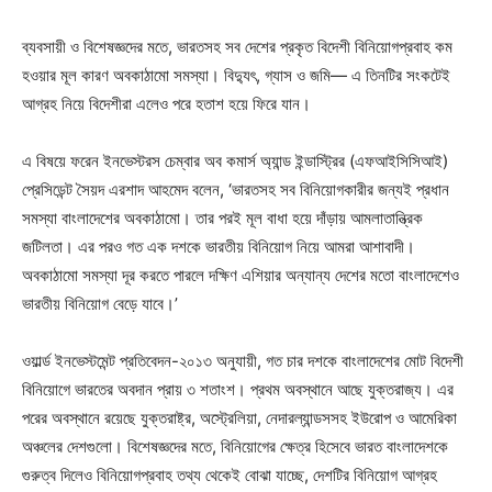
ব্যবসায়ী ও বিশেষজ্ঞদের মতে, ভারতসহ সব দেশের প্রকৃত বিদেশী বিনিয়োগপ্রবাহ কম
হওয়ার মূল কারণ অবকাঠামো সমস্যা। বিদ্যুৎ, গ্যাস ও জমি— এ তিনটির সংকটেই
আগ্রহ নিয়ে বিদেশীরা এলেও পরে হতাশ হয়ে ফিরে যান।
এ বিষয়ে ফরেন ইনভেস্টরস চেম্বার অব কমার্স অ্যান্ড ইন্ডাস্ট্রির (এফআইসিসিআই)
প্রেসিডেন্ট সৈয়দ এরশাদ আহমেদ বলেন, ‘ভারতসহ সব বিনিয়োগকারীর জন্যই প্রধান
সমস্যা বাংলাদেশের অবকাঠামো। তার পরই মূল বাধা হয়ে দাঁড়ায় আমলাতান্ত্রিক
জটিলতা। এর পরও গত এক দশকে ভারতীয় বিনিয়োগ নিয়ে আমরা আশাবাদী।
অবকাঠামো সমস্যা দূর করতে পারলে দক্ষিণ এশিয়ার অন্যান্য দেশের মতো বাংলাদেশেও
ভারতীয় বিনিয়োগ বেড়ে যাবে।’
ওয়ার্ল্ড ইনভেস্টমেন্ট প্রতিবেদন-২০১৩ অনুযায়ী, গত চার দশকে বাংলাদেশের মোট বিদেশী
বিনিয়োগে ভারতের অবদান প্রায় ৩ শতাংশ। প্রথম অবস্থানে আছে যুক্তরাজ্য। এর
পরের অবস্থানে রয়েছে যুক্তরাষ্ট্র, অস্ট্রেলিয়া, নেদারল্যান্ডসসহ ইউরোপ ও আমেরিকা
অঞ্চলের দেশগুলো। বিশেষজ্ঞদের মতে, বিনিয়োগের ক্ষেত্র হিসেবে ভারত বাংলাদেশকে
গুরুত্ব দিলেও বিনিয়োগপ্রবাহ তথ্য থেকেই বোঝা যাচ্ছে, দেশটির বিনিয়োগ আগ্রহ