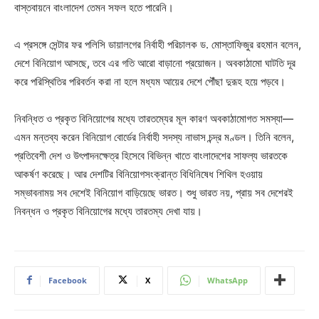
বাস্তবায়নে বাংলাদেশ তেমন সফল হতে পারেনি।
এ প্রসঙ্গে সেন্টার ফর পলিসি ডায়ালগের নির্বাহী পরিচালক ড. মোস্তাফিজুর রহমান বলেন,
দেশে বিনিয়োগ আসছে, তবে এর গতি আরো বাড়ানো প্রয়োজন। অবকাঠামো ঘাটতি দূর
করে পরিস্থিতির পরিবর্তন করা না হলে মধ্যম আয়ের দেশে পৌঁছা দুরূহ হয়ে পড়বে।
নিবন্ধিত ও প্রকৃত বিনিয়োগের মধ্যে তারতম্যের মূল কারণ অবকাঠামোগত সমস্যা—
এমন মন্তব্য করেন বিনিয়োগ বোর্ডের নির্বাহী সদস্য নাভাস চন্দ্র মণ্ডল। তিনি বলেন,
প্রতিবেশী দেশ ও উৎপাদনক্ষেত্র হিসেবে বিভিন্ন খাতে বাংলাদেশের সাফল্য ভারতকে
আকর্ষণ করেছে। আর দেশটির বিনিয়োগসংক্রান্ত বিধিনিষেধ শিথিল হওয়ায়
সম্ভাবনাময় সব দেশেই বিনিয়োগ বাড়িয়েছে ভারত। শুধু ভারত নয়, প্রায় সব দেশেরই
নিবন্ধন ও প্রকৃত বিনিয়োগের মধ্যে তারতম্য দেখা যায়।
Facebook
X
WhatsApp