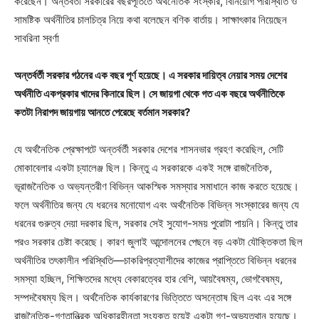
করেছেন। অন্তর্বর্তী সরকারের বছরপূর্তিতে অর্থনৈতিক সংস্কার, বিনিয়োগ পরিস্থিতি ও
সামষ্টিক অর্থনীতির চালচিত্র নিয়ে কথা বলেছেন বণিক বার্তায়। সাক্ষাৎকার নিয়েছেন
সাবরিনা স্বর্ণা
অন্তর্বর্তী সরকার গঠনের এক বছর পূর্ণ হয়েছে। এ সরকার দায়িত্ব নেয়ার সময় দেশের
অর্থনীতি একপ্রকার খাদের কিনারে ছিল। সে জায়গা থেকে গত এক বছরে অর্থনীতিকে
কতটা নিরাপদ জায়গায় আনতে পেরেছে বর্তমান সরকার?
যে অর্থনৈতিক প্রেক্ষাপটে অন্তর্বর্তী সরকার দেশের শাসনভার গ্রহণ করেছিল, সেটি
মোকাবেলার একটা চ্যালেঞ্জ ছিল। কিন্তু এ সরকারকে একই সঙ্গে রাজনৈতিক,
ভূরাজনৈতিক ও অভ্যন্তরীণ বিভিন্ন আকস্মিক সমস্যার সমাধানে কাজ করতে হয়েছে।
ফলে অর্থনীতির জন্য যে ধরনের মনোযোগ এবং অর্থনৈতিক বিভিন্ন সংস্কারের জন্য যে
ধরনের গুরুত্ব দেয়া দরকার ছিল, সরকার সেই সুযোগ-সময় পুরোটা পায়নি। কিন্তু তার
পরও সরকার চেষ্টা করেছে। কারণ জুলাই আন্দোলনের পেছনে বড় একটা যৌক্তিকতা ছিল
অর্থনীতির তৎকালীন পরিস্থিতি—চাকরিপ্রত্যাশীদের কাজের প্রাপ্তিতে বিভিন্ন ধরনের
সমস্যা হচ্ছিল, শিক্ষিতদের মধ্যে বেকারত্বের হার বেশি, আয়বৈষম্য, ভোগবৈষম্য,
সম্পদবৈষম্য ছিল। অর্থনৈতিক কার্যকারণের ভিত্তিতে অসন্তোষ ছিল এবং এর সঙ্গে
রাজনৈতিক-গণতান্ত্রিক অধিকারহীনতা সংযুক্ত হয়েই একটা গণ-অভ্যুত্থান হয়েছে।