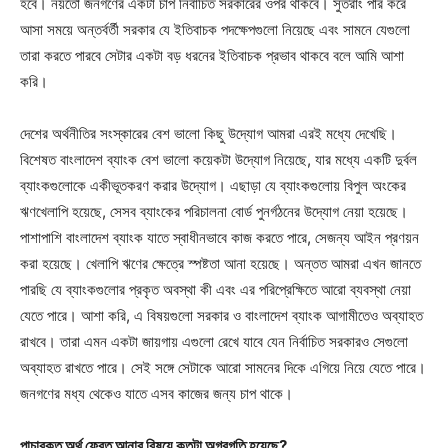
হবে। নয়তো জনগণের একটা চাপ নির্বাচিত সরকারের ওপর থাকবে। সুতরাং পার করে
আসা সময়ে অন্তর্বর্তী সরকার যে ইতিবাচক পদক্ষেপগুলো নিয়েছে এবং সামনে যেগুলো
তারা করতে পারবে সেটার একটা বড় ধরনের ইতিবাচক প্রভাব থাকবে বলে আমি আশা
করি।
দেশের অর্থনীতির সংস্কারের বেশ ভালো কিছু উদ্যোগ আমরা এরই মধ্যে দেখেছি।
বিশেষত বাংলাদেশ ব্যাংক বেশ ভালো কয়েকটা উদ্যোগ নিয়েছে, যার মধ্যে একটি দুর্বল
ব্যাংকগুলোকে একীভূতকরণ করার উদ্যোগ। এছাড়া যে ব্যাংকগুলোয় বিপুল অংকের
ঋণখেলাপি হয়েছে, সেসব ব্যাংকের পরিচালনা বোর্ড পুনর্গঠনের উদ্যোগ নেয়া হয়েছে।
পাশাপাশি বাংলাদেশ ব্যাংক যাতে স্বাধীনভাবে কাজ করতে পারে, সেজন্য আইন প্রণয়ন
করা হয়েছে। খেলাপি ঋণের ক্ষেত্রে স্পষ্টতা আনা হয়েছে। অন্তত আমরা এখন জানতে
পারছি যে ব্যাংকগুলোর প্রকৃত অবস্থা কী এবং এর পরিপ্রেক্ষিতে আরো ব্যবস্থা নেয়া
যেতে পারে। আশা করি, এ বিষয়গুলো সরকার ও বাংলাদেশ ব্যাংক আগামীতেও অব্যাহত
রাখবে। তারা এমন একটা জায়গায় এগুলো রেখে যাবে যেন নির্বাচিত সরকারও সেগুলো
অব্যাহত রাখতে পারে। সেই সঙ্গে সেটাকে আরো সামনের দিকে এগিয়ে নিয়ে যেতে পারে।
জনগণের মধ্য থেকেও যাতে এসব কাজের জন্য চাপ থাকে।
পাচারকৃত অর্থ ফেরত আনার বিষয়ে কতটা অগ্রগতি হয়েছে?