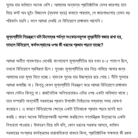
সুদের হার বর্তমানে অনেক বেশি। আমাদের অন্যান্য প্রাতিষ্ঠানিক যেসব জায়গায় হাত
দিয়ে কস্ট অব ডুইং বিজনেস (ব্যবসা ব্যয়) কমাতে পারতাম, সে জায়গাগুলোয় তেমন বড়
পরিবর্তন হয়নি। ফলে আমরা দেখছি যে বিনিয়োগে চাঙ্গাভাব আসেনি।
মূল্যস্ফীতি নিয়ন্ত্রণে যদি ডিসেম্বর পর্যন্ত সংকোচনমূলক মুদ্রানীতি বজায় রাখা হয়,
তাহলে বিনিয়োগ, কর্মসংস্থানের ওপর কী ধরনের প্রভাব পড়তে যাচ্ছে?
আমরা অতীত গবেষণায়ও দেখেছি বাংলাদেশে মূল্যস্ফীতির হার যখন ৪-৫ শতাংশ ছিল,
তখনো বিনিয়োগে স্থবিরতা ছিল। সুতরাং মূল্যস্ফীতির হার নিচে নামিয়ে আনার জন্য
আমাদের চড়া মূল্য দিতে হচ্ছে। ব্যাংকে সুদের হার উচ্চস্তরে রয়ে গেছে। নীতি সুদহার
আমরা কমাচ্ছি না। কিন্তু কেবল মূল্যস্ফীতি নিয়ন্ত্রণ করে আমরা বিনিয়োগে চাঙ্গাভাব
আনব সেটাও কিন্তু না। রাজনৈতিক অনিশ্চয়তারও এটার ওপর একটা অভিঘাত থাকে।
তবে সম্প্রতি অন্তর্বর্তী সরকারের প্রধান উপদেষ্টা নির্বাচনের সম্ভাব্য সময় ঘোষণা
করেছেন। এ কারণে বিনিয়োগের ক্ষেত্রে একটা ইতিবাচক প্রভাব পড়বে বলেই মনে
করছি। কারণ অনেক বিনিয়োগকারী অপেক্ষা করছিলেন গণতান্ত্রিক উত্তরণের একটা
নিশ্চয়তা পাওয়ার। উদাহরণ দিয়ে যদি বলি, কোন ধরনের সরকার আসবে, বর্তমান
সরকারের সংস্কার কার্যক্রমের ধারাবাহিকতা থাকবে কিনা, প্রাতিষ্ঠানিক সক্ষমতা কী রকম