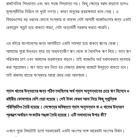
রাজনৈতিক সিদ্ধান্ত এবং অত সহজ সিদ্ধান্ত নয়। কিছু ক্ষেত্রে বরাদ্দ বাড়ানো হলেও
মূল্যস্ফীতির নিরিখে তা খুবই নগণ্য। কারণ মানুষের ক্রয়ক্ষমতা কমে গেছে। এ
বিষয়গুলোয় বড় ধরনের কোনো সংস্কার বা ধাক্কা যেটা আগামী বাজেটগুলোর জন্য একটা
রেফারেন্স পয়েন্ট হয়ে থাকতে পারত, সেটা অন্তর্বর্তী সরকার করতে পারেনি।
এর বাইরে বাংলাদেশের জন্য আগামীতে একটা সমস্যা হয়ে থাকবে ঋণের বোঝা।
আমাদের পুরো উন্নয়ন ব্যয় হয় অভ্যন্তরীণ ঋণ থেকে বা বৈদেশিক ঋণ দিয়ে। ফলে ঋণ
পরিষেবার চাপ এখন আমাদের ক্রমান্বয়ে বাড়বে। তাই বাজেটের অর্থ যথাযথভাবে ব্যবহার
করা প্রয়োজন। ঋণ যাতে কম নিতে হয় সেজন্য রাজস্ব বাজেটে উদ্বৃত্ত থাকতে হবে।
তাই রাজস্ব খাতের সংস্কারে আরো জোর দেয়া আবশ্যক।
গ্যাস খাতের উন্নয়নের জন্য গঠিত তহবিলের অর্থ গ্যাস অনুসন্ধানের চেয়ে ঋণ হিসেবে ও
রাষ্ট্রীয় কোষাগারে বেশি দেয়া হয়েছে। সেই টাকা ফেরত আনা নিয়ে কিছু দ্বান্দ্বিক
পরিস্থিতিও তৈরি হয়েছে। সেক্ষেত্রে ভবিষ্যতে গ্যাস অনুসন্ধান বা এ খাতের উন্নয়ন
প্রকল্পে অর্থায়ন সংকটের শঙ্কা তৈরি হয়েছে। এটি সমাধানের উপায় কী?
এখানে পুরো বিষয়টাই হলো সরকারেরই একটা অংশের সঙ্গে আরেকটা অংশের বিবাদ।