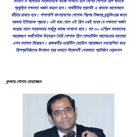
বর্তমান ও আগামীর সম্ভাবনাকে কাজে লাগাতে হলে দেশের পোশাক শিল্প খাতকে
প্রযুক্তি সক্ষমতা অর্জন করতে হবে। অর্থনীতির স্বার্থেই এ খাতকে ভালোভাবে
বাঁচিয়ে রাখতে হবে। পাশাপাশি বাংলাদেশের পোশাক শিল্পের নিজস্ব ব্র্যান্ডিংয়ের জন্য
দরকার ইতিবাচক প্রচার। এটা করা গেলে এই শিল্প এরই মধ্যে যে সক্ষমতা অর্জন
করেছে তাতে সম্ভাবনার সবটুকু কাজে লাগানো যাবে। গত ৩০ এপ্রিল সমকালের
আয়োজনে অর্থনৈতিক উন্নয়নে তৈরি পোশাক শিল্প গোলটেবিল আলোচনায় বক্তারা
এসব মতামত দিয়েছেন। রাজধানীর ওয়েস্টিন হোটেলে আয়োজনে সহযোগিতা করে
শিল্পপ্রতিষ্ঠানের উৎপাদন ব্যয় কমাতে উদ্ভাবনী সেবাদাতা প্রতিষ্ঠান থ্রেডসল
খন্দকার গোলাম মোয়াজ্জেম