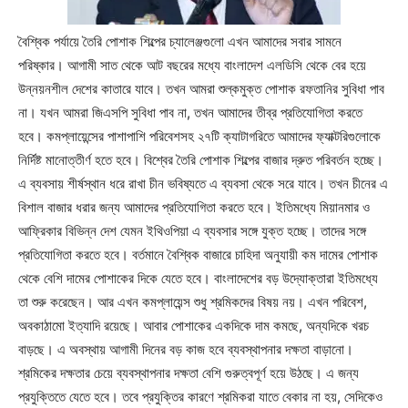
বৈশ্বিক পর্যায়ে তৈরি পোশাক শিল্পের চ্যালেঞ্জগুলো এখন আমাদের সবার সামনে
পরিষ্কার। আগামী সাত থেকে আট বছরের মধ্যে বাংলাদেশ এলডিসি থেকে বের হয়ে
উন্নয়নশীল দেশের কাতারে যাবে। তখন আমরা শুল্কমুক্ত পোশাক রফতানির সুবিধা পাব
না। যখন আমরা জিএসপি সুবিধা পাব না, তখন আমাদের তীব্র প্রতিযোগিতা করতে
হবে। কমপ্লায়েন্সের পাশাপাশি পরিবেশসহ ২৭টি ক্যাটাগরিতে আমাদের ফ্যাক্টরিগুলোকে
নির্দিষ্ট মানোত্তীর্ণ হতে হবে। বিশ্বের তৈরি পোশাক শিল্পের বাজার দ্রুত পরিবর্তন হচ্ছে।
এ ব্যবসায় শীর্ষস্থান ধরে রাখা চীন ভবিষ্যতে এ ব্যবসা থেকে সরে যাবে। তখন চীনের এ
বিশাল বাজার ধরার জন্য আমাদের প্রতিযোগিতা করতে হবে। ইতিমধ্যে মিয়ানমার ও
আফ্রিকার বিভিন্ন দেশ যেমন ইথিওপিয়া এ ব্যবসার সঙ্গে যুক্ত হচ্ছে। তাদের সঙ্গে
প্রতিযোগিতা করতে হবে। বর্তমানে বৈশ্বিক বাজারে চাহিদা অনুযায়ী কম দামের পোশাক
থেকে বেশি দামের পোশাকের দিকে যেতে হবে। বাংলাদেশের বড় উদ্যোক্তারা ইতিমধ্যে
তা শুরু করেছেন। আর এখন কমপ্লায়েন্স শুধু শ্রমিকদের বিষয় নয়। এখন পরিবেশ,
অবকাঠামো ইত্যাদি রয়েছে। আবার পোশাকের একদিকে দাম কমছে, অন্যদিকে খরচ
বাড়ছে। এ অবস্থায় আগামী দিনের বড় কাজ হবে ব্যবস্থাপনার দক্ষতা বাড়ানো।
শ্রমিকের দক্ষতার চেয়ে ব্যবস্থাপনার দক্ষতা বেশি গুরুত্বপূর্ণ হয়ে উঠছে। এ জন্য
প্রযুক্তিতে যেতে হবে। তবে প্রযুক্তির কারণে শ্রমিকরা যাতে বেকার না হয়, সেদিকেও