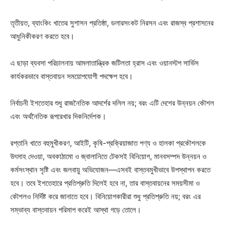
তৃতীয়ত, ব্যাংকিং খাতের সুশাসন প্রতিষ্ঠা, ডলারসংকট নিরসন এবং রাজস্ব প্রশাসনের
আধুনিকীকরণ করতে হবে।
এ ছাড়া ব্যবসা পরিচালনায় আমলাতান্ত্রিক জটিলতা হ্রাস এবং ওয়ানস্টপ সার্ভিস
কার্যকরভাবে বাস্তবায়ন সময়োপযোগী পদক্ষেপ হবে।
নির্বাচনী ইশতেহার শুধু রাজনৈতিক আদর্শের দলিল নয়; বরং এটি দেশের উন্নয়ন কৌশল
এবং অর্থনৈতিক রূপরেখার দিকনির্দেশক।
রপ্তানি খাতে বহুমুখীকরণ, আইটি, কৃষি-প্রক্রিয়াজাত পণ্য ও হালকা প্রকৌশলকে
উৎসাহ দেওয়া, অবকাঠামো ও জ্বালানিতে টেকসই বিনিয়োগ, মানবসম্পদ উন্নয়ন ও
কর্মসংস্থান সৃষ্টি এবং জলবায়ু অভিযোজন—এসবই বাস্তবমুখীভাবে উপস্থাপন করতে
হবে। তবে ইশতেহারে প্রতিশ্রুতি দিলেই হবে না, তার বাস্তবায়নের সময়সীমা ও
কৌশলও নির্দিষ্ট করে জানাতে হবে। বিনিয়োগকারীরা শুধু প্রতিশ্রুতি নয়; বরং এর
সম্ভাব্য বাস্তবায়ন পরিমাপ করেই আস্থা গড়ে তোলে।