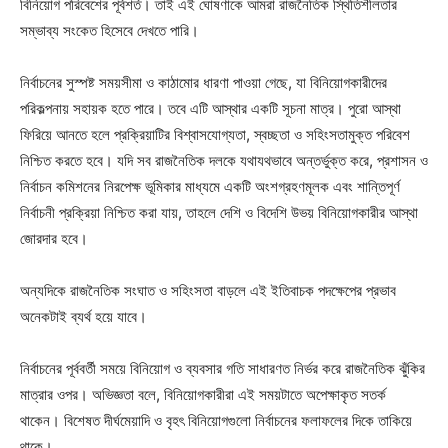
বিনিয়োগ পরিবেশের পূর্বশর্ত। তাই এই ঘোষণাকে আমরা রাজনৈতিক স্থিতিশীলতার
সম্ভাব্য সংকেত হিসেবে দেখতে পারি।
নির্বাচনের সুস্পষ্ট সময়সীমা ও কাঠামোর ধারণা পাওয়া গেছে, যা বিনিয়োগকারীদের
পরিকল্পনায় সহায়ক হতে পারে। তবে এটি আস্থার একটি সূচনা মাত্র। পুরো আস্থা
ফিরিয়ে আনতে হলে প্রক্রিয়াটির বিশ্বাসযোগ্যতা, স্বচ্ছতা ও সহিংসতামুক্ত পরিবেশ
নিশ্চিত করতে হবে। যদি সব রাজনৈতিক দলকে যথাযথভাবে অন্তর্ভুক্ত করে, প্রশাসন ও
নির্বাচন কমিশনের নিরপেক্ষ ভূমিকার মাধ্যমে একটি অংশগ্রহণমূলক এবং শান্তিপূর্ণ
নির্বাচনী প্রক্রিয়া নিশ্চিত করা যায়, তাহলে দেশি ও বিদেশি উভয় বিনিয়োগকারীর আস্থা
জোরদার হবে।
অন্যদিকে রাজনৈতিক সংঘাত ও সহিংসতা বাড়লে এই ইতিবাচক পদক্ষেপের প্রভাব
অনেকটাই ব্যর্থ হয়ে যাবে।
নির্বাচনের পূর্ববর্তী সময়ে বিনিয়োগ ও ব্যবসার গতি সাধারণত নির্ভর করে রাজনৈতিক ঝুঁকির
মাত্রার ওপর। অভিজ্ঞতা বলে, বিনিয়োগকারীরা এই সময়টাতে অপেক্ষাকৃত সতর্ক
থাকেন। বিশেষত দীর্ঘমেয়াদি ও বৃহৎ বিনিয়োগগুলো নির্বাচনের ফলাফলের দিকে তাকিয়ে
থাকে।