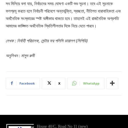
সব মিলিয়ে বলা যায়, নির্বাচনের সময় ঘোষণা একটি শুভ সূচনা। তবে এই সূচনাকে
ফলপ্রসূ করতে হলে নির্বাচনী পরিবেশে অন্তর্ভুক্তি, স্বচ্ছতা, নীতিগত ধারাবাহিকতা এবং
অর্থনৈতিক সংস্কারের স্পষ্ট অঙ্গীকার থাকতে হবে। তাহলেই এই রাজনৈতিক অগ্রগতি
আমাদের কাঙ্ক্ষিত অর্থনৈতিক স্থিতিশীলতার দিকে নিয়ে যেতে পারবে।
লেখক : নির্বাহী পরিচালক, সেন্টার ফর পলিসি ডায়ালগ (সিপিডি)
অনুলিখন : মাসুদ রুমী
Facebook
X
WhatsApp
House 40/C, Road No 11 (new)