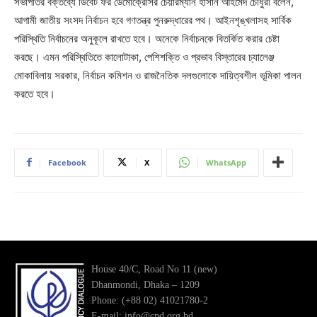
সভাপতির বক্তব্যে ডিবেট ফর ডেমোক্রেসির চেয়ারম্যান হাসান আহমেদ চৌধুরী বলেন,
আগামী জাতীয় সংসদ নির্বাচন হবে গণতন্ত্র পুনরুদ্ধারের পথ। আইনশৃঙ্খলাসহ সার্বিক
পরিস্থিতি নির্বাচনের অনুকূলে রাখতে হবে। অনেকে নির্বাচনকে বিতর্কিত করার চেষ্টা
করছে। এমন পরিস্থিতিতে কালোটাকা, পেশিশক্তি ও প্রভাব বিস্তারের চ্যালেঞ্জ
মোকাবিলায় সরকার, নির্বাচন কমিশন ও রাজনৈতিক দলগুলোকে দায়িত্বশীল ভূমিকা পালন
করতে হবে।
Facebook
X
WhatsApp
House 40/C, Road No 11 (new)
Dhanmondi, Dhaka – 1209
Phone: (+88 02) 41021780-2
E-mail: info@cpd.org.bd