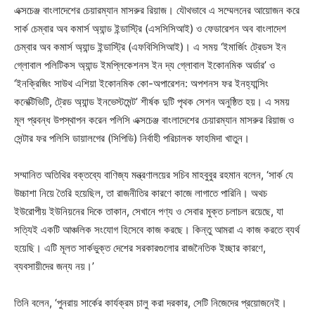
এক্সচেঞ্জ বাংলাদেশের চেয়ারম্যান মাসরুর রিয়াজ। যৌথভাবে এ সম্মেলনের আয়োজন করে
সার্ক চেম্বার অব কমার্স অ্যান্ড ইন্ডাস্ট্রি (এসসিসিআই) ও ফেডারেশন অব বাংলাদেশ
চেম্বার অব কমার্স অ্যান্ড ইন্ডাস্ট্রি (এফবিসিসিআই)। এ সময় ‘ইমার্জিং ট্রেডস ইন
গ্লোবাল পলিটিকস অ্যান্ড ইমপ্লিকেশনস ইন দ্য গ্লোবাল ইকোনমিক অর্ডার’ ও
‘ইনক্রিজিং সাউথ এশিয়া ইকোনমিক কো-অপারেশন: অপশনস ফর ইনহ্যান্সিং
কনেক্টিভিটি, ট্রেড অ্যান্ড ইনভেস্টমেন্ট’ শীর্ষক দুটি পৃথক সেশন অনুষ্ঠিত হয়। এ সময়
মূল প্রবন্ধ উপস্থাপন করেন পলিসি এক্সচেঞ্জ বাংলাদেশের চেয়ারম্যান মাসরুর রিয়াজ ও
সেন্টার ফর পলিসি ডায়ালগের (সিপিডি) নির্বাহী পরিচালক ফাহমিদা খাতুন।
সম্মানিত অতিথির বক্তব্যে বাণিজ্য মন্ত্রণালয়ের সচিব মাহবুবুর রহমান বলেন, ‘সার্ক যে
উচ্চাশা নিয়ে তৈরি হয়েছিল, তা রাজনীতির কারণে কাজে লাগাতে পারিনি। অথচ
ইউরোপীয় ইউনিয়নের দিকে তাকান, সেখানে পণ্য ও সেবার মুক্ত চলাচল রয়েছে, যা
সত্যিই একটি আঞ্চলিক সংযোগ হিসেবে কাজ করছে। কিন্তু আমরা এ কাজ করতে ব্যর্থ
হয়েছি। এটি মূলত সার্কভুক্ত দেশের সরকারগুলোর রাজনৈতিক ইচ্ছার কারণে,
ব্যবসায়ীদের জন্য নয়।’
তিনি বলেন, ‘পুনরায় সার্কের কার্যক্রম চালু করা দরকার, সেটি নিজেদের প্রয়োজনেই।