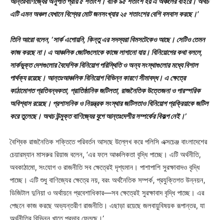
আন্তঃবাণিজ্যের অনুপাত প্রায় ৫ শতাংশ। বাকি ৯৫ শতাংশ হয় এ অঞ্চলের বাইরে। অথচ
এটি এমন অঞ্চল যেখানে বিশ্বের মোট জনসংখ্যার ২৫ শতাংশের বেশি বসবাস করছে।’
তিনি আরো বলেন, ‘সার্ক এগোয়নি, কিন্তু এর সদস্যরা বিমসটেকেও আছে। সেটিও তেমন
কাজ করছে না। এ আঞ্চলিক জোটগুলোকে কাজে লাগানো যায়। বিনিয়োগের কথা বললে,
সার্কভুক্ত দেশগুলোর বৈদেশিক বিনিয়োগ পরিস্থিতি ও অন্য সংস্থাগুলোর মধ্যে বিশাল
পার্থক্য রয়েছে। আন্তঃআঞ্চলিক বিনিয়োগ বিভিন্ন কারণে সীমাবদ্ধ। এ ক্ষেত্রে
কাঠামোগত প্রতিবন্ধকতা, প্রাতিষ্ঠানিক জটিলতা, রাজনৈতিক উত্তেজনা ও পারস্পরিক
অবিশ্বাস রয়েছে। প্রশাসনিক ও নিয়ন্ত্রক সংস্থার জটিলতাও বিনিয়োগ প্রক্রিয়াকে জটিল
করে তুলেছে। অথচ উন্মুক্ত বাণিজ্যের যুগে আন্তঃদেশীয় সম্পর্কের বিকল্প নেই।’
বৈশ্বিক রাজনৈতিক শক্তিতে পরিবর্তন আসছে উল্লেখ করে পলিসি এক্সচেঞ্জ বাংলাদেশের
চেয়ারম্যান মাসরুর রিয়াজ বলেন, ‘এর ফলে আঞ্চলিকতা বৃদ্ধি পাচ্ছে। এটি অর্থনীতি,
অবকাঠামো, সংযোগ ও রাজনীতি সব ক্ষেত্রেই দৃশ্যমান। পাশাপাশি সুরক্ষাবাদও বৃদ্ধি
পাচ্ছে। এটি শুধু বাণিজ্যের ক্ষেত্রে নয়, বরং অর্থনৈতিক সম্পর্ক, প্রযুক্তিগত উন্নয়ন,
ডিজিটাল দুনিয়া ও অর্থায়নে প্রবেশাধিকার—সব ক্ষেত্রেই সুরক্ষাবাদ বৃদ্ধি পাচ্ছে। এর
পেছনে কাজ করছে অভ্যন্তরীণ রাজনীতি। এছাড়া রয়েছে জলবায়ুবিষয়ক রূপান্তর, যা
অর্থনীতির বিভিন্ন খাতে প্রভাব ফেলছে।’