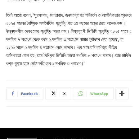
তিনি আরো বলেন, ‘সুরক্ষাবাদ, জনতাবাদ, জনসংখ্যাগত পরিবর্তন ও আঞ্চলিকতার প্রভাবে
২০২৫ সালের বৈশ্বিক অর্থনৈতিক প্রবৃদ্ধি গত ৩৪ বছরের গড়ের চেয়ে অনেক কম।
উন্নয়নশীল দেশগুলোর প্রবৃদ্ধি আরো কম। বিশ্বব্যাপী জিডিপি প্রবৃদ্ধি ২০২৫ সালে ২
দশমিক ৭ শতাংশ থেকে কমে ২ দশমিক ৩ শতাংশে নামার পূর্বাভাস দেয়া হয়েছে, যা
২০২৬ সালে ২ দশমিক ৪ শতাংশে নেমে আসবে। এর সঙ্গে যদি বাণিজ্য নীতির
অনিশ্চয়তা যোগ হয়, তবে বৈশ্বিক জিডিপি আরো দশমিক ৮ শতাংশ কমবে। আর মার্কিন
শুল্ক যুক্ত হলে মোট ক্ষতি হবে ১ দশমিক ৩ শতাংশ।’
Facebook
X
WhatsApp