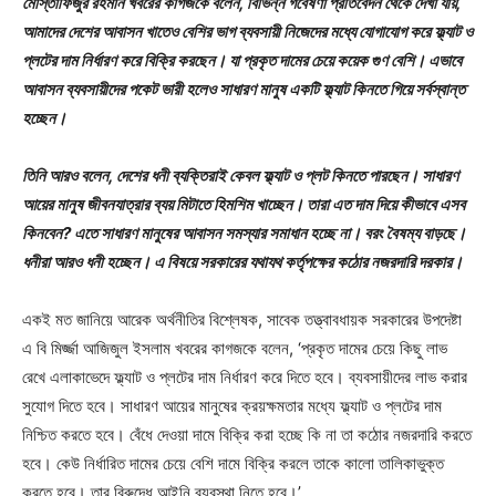
মোস্তাফিজুর রহমান খবরের কাগজকে বলেন, বিভিন্ন গবেষণা প্রতিবেদন থেকে দেখা যায়,
আমাদের দেশের আবাসন খাতেও বেশির ভাগ ব্যবসায়ী নিজেদের মধ্যে যোগাযোগ করে ফ্ল্যাট ও
প্লটের দাম নির্ধারণ করে বিক্রি করছেন। যা প্রকৃত দামের চেয়ে কয়েক গুণ বেশি। এভাবে
আবাসন ব্যবসায়ীদের পকেট ভারী হলেও সাধারণ মানুষ একটি ফ্ল্যাট কিনতে গিয়ে সর্বস্বান্ত
হচ্ছেন।
তিনি আরও বলেন, দেশের ধনী ব্যক্তিরাই কেবল ফ্ল্যাট ও প্লট কিনতে পারছেন। সাধারণ
আয়ের মানুষ জীবনযাত্রার ব্যয় মিটাতে হিমশিম খাচ্ছেন। তারা এত দাম দিয়ে কীভাবে এসব
কিনবেন? এতে সাধারণ মানুষের আবাসন সমস্যার সমাধান হচ্ছে না। বরং বৈষম্য বাড়ছে।
ধনীরা আরও ধনী হচ্ছেন। এ বিষয়ে সরকারের যথাযথ কর্তৃপক্ষের কঠোর নজরদারি দরকার।
একই মত জানিয়ে আরেক অর্থনীতির বিশ্লেষক, সাবেক তত্ত্বাবধায়ক সরকারের উপদেষ্টা
এ বি মির্জ্জা আজিজুল ইসলাম খবরের কাগজকে বলেন, ‘প্রকৃত দামের চেয়ে কিছু লাভ
রেখে এলাকাভেদে ফ্ল্যাট ও প্লটের দাম নির্ধারণ করে দিতে হবে। ব্যবসায়ীদের লাভ করার
সুযোগ দিতে হবে। সাধারণ আয়ের মানুষের ক্রয়ক্ষমতার মধ্যে ফ্ল্যাট ও প্লটের দাম
নিশ্চিত করতে হবে। বেঁধে দেওয়া দামে বিক্রি করা হচ্ছে কি না তা কঠোর নজরদারি করতে
হবে। কেউ নির্ধারিত দামের চেয়ে বেশি দামে বিক্রি করলে তাকে কালো তালিকাভুক্ত
করতে হবে। তার বিরুদ্ধে আইনি ব্যবস্থা নিতে হবে।’