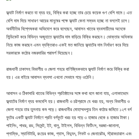
ফ্ল্যাট নির্মাণ করতে যা ব্যয় হয়, বিক্রি করা হচ্ছে তার চেয়ে কয়েক গুণ বেশি দামে। এত
বেশি দাম দিয়ে সাধারণ আয়ের মানুষের পক্ষে ফ্ল্যাট কেনা সম্ভব হচ্ছে না বললেই চলে।
অর্থনীতির বিশ্লেষকরা অভিযোগ করে বলেছেন, আবাসন খাতের ব্যবসায়ীদের অনেকে
সিন্ডিকেট করে বিভিন্ন অজুহাতে ফ্ল্যাটের দাম বাড়িয়ে বিক্রি করছেন। ভোক্তার অধিকার
নিয়ে কাজ করছেন এমন ব্যক্তিরাও একই মত জানিয়ে ফ্ল্যাটের দাম নির্ধারণ করে দিয়ে
সরকারকে কঠোর নজরদারির পরামর্শ দিয়েছেন।
রাজধানী ঢাকাসহ বিভাগীয় ও জেলা শহরে বাণিজ্যিকভাবে ফ্ল্যাট নির্মাণ করে বিক্রি করা
হয়। এর বাইরে আবাসন ব্যবসা এখনো সেভাবে গড়ে ওঠেনি।
আবাসন ও ঠিকাদারি খাতের বিভিন্ন প্রতিষ্ঠানের সঙ্গে কথা বলে জানা যায়, এলাকাভেদে
ফ্ল্যাটের নির্মাণ ব্যয় কমবেশি হয়। রাজধানী ও চট্টগ্রামে যে খরচ হয়, অন্য বিভাগীয় ও
জেলা শহরে তার তুলনায় কম পড়ে। রাজধানীর মোহাম্মদপুরে তিন কাঠার জমিতে ১২শ বর্গ
ফুটের একটি ফ্ল্যাট নির্মাণে প্রতি বর্গফুটে খরচ হয় গড়ে ৩ হাজার থেকে ৪ হাজার টাকা।
পাইলিং, পাথর, রড, সিমেন্ট, ইট, বালু, টাইলস, বিভিন্ন ফিটিংস, দরজা-জানালা,
প্লাম্বিং, স্যানিটারি, রংয়ের কাজ, গ্যাস, বিদ্যুৎ, লিফট ও জেনারেটর, স্ট্রাকচারাল এবং