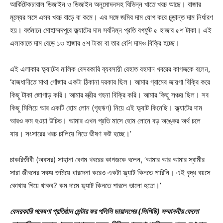
আর্কিটেকচারাল ডিজাইন ও ডিজাইন অনুমোদনসহ বিভিন্ন খাতে খরচ আছে। বাজার
মূল্যের সঙ্গে এসব খরচ বাড়ে বা কমে। এর সঙ্গে জমির দাম যোগ করে চূড়ান্ত দাম নির্ধারণ
হয়। বর্তমানে মোহাম্মদপুরে ফ্ল্যাটের দাম সর্বনিম্ন প্রতি বগর্ফুট ৫ হাজার ৫শ টাকা। এই
এলাকাতে দাম বেড়ে ১৩ হাজার ৫শ টাকা বা তার বেশি দামও বিক্রি হচ্ছে।
এই এলাকার ফ্ল্যাটের মালিক বেসরকারি ব্যবসায়ী রেহাত রহমান খবরের কাগজকে বলেন,
‘রাজধানীতে মাথা গোঁজার একটা ঠিকানা দরকার ছিল। আমার গ্রামের জায়গা বিক্রি করে
কিছু টাকা জোগাড় করি। আমার স্ত্রীর গহনা বিক্রি করি। আমার কিছু সঞ্চয় ছিল। সব
কিছু মিলিয়ে আর একটি হোম লোন (গৃহঋণ) নিয়ে এই ফ্ল্যাট কিনেছি। ফ্ল্যাটের দাম
আরও কম হওয়া উচিত। আমার এখন প্রতি মাসে হোম লোনে বড় অঙ্কের অর্থ চলে
যায়। সংসারের খরচ চালিয়ে নিতে ভীষণ কষ্ট হচ্ছে।’
চাকরিজীবী (অবসর) সাহানা বেগম খবরের কাগজকে বলেন, ‘আমার আর আমার স্বামীর
সারা জীবনের সঞ্চয় জমিয়ে ধারদেনা করেও একটা ফ্ল্যাট কিনতে পারিনি। এই বৃদ্ধ বয়সে
কোথায় গিয়ে থাকব? কম দামে ফ্ল্যাট কিনতে পারলে ভালো হতো।’
বেসরকারি গবেষণা প্রতিষ্ঠান সেন্টার ফর পলিসি ডায়ালগের (সিপিডি) সম্মাননীয় ফেলো