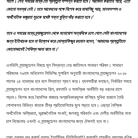
সালে। সেই সময়ের মধ্যে তো প্রস্তুতি সম্পন্ন করতে হবে। আবেদন করতেই পারে, এতে
কোনো সমস্যা নেই। তবে আবেদনের পক্ষে বিশেষ করে মাথাপিছু আয়, মানবসম্পদ ও
অর্থনৈতিক ভঙ্গুরতা সূচকে যথেষ্ট শক্ত যুক্তি দাঁড় করাতে হবে।’
তবে এ সময়ের মধ্যে গ্র্যাজুয়েশন থেকে মনোযোগ অন্যদিকে চলে গেলে সেটা বাংলাদেশের
জন্য ইতিবাচক হবে না উল্লেখ করে মোস্তাফিজুর রহমান বলেন, ‘আমাদের প্রস্তুতিতে
কোনোভাবেই শৈথিল্য আনা যাবে না।’
এলডিসি গ্র্যাজুয়েশন বিষয়ে মূল সিদ্ধান্ত নেয় জাতিসংঘ সাধারণ পরিষদ। সাধারণ
পরিষদের ৭৬তম অধিবেশন সিডিপির সুপারিশ অনুযায়ী বাংলাদেশের গ্র্যাজুয়েশন ২০২৬
সালের ২৪ নভেম্বর হবে বলে সিদ্ধান্ত গ্রহণ করে। ব্যবসায়ীরা বলছেন, নির্ধারিত সময়ে
গ্র্যাজুয়েশন হলে বাংলাদেশের শিল্প, রফতানি ও সামগ্রিক অর্থনীতি বড় ধরনের চাপে
পড়বে। বিশেষ করে বৈদেশিক বাজারে অগ্রাধিকারমূলক বাণিজ্য সুবিধা হারালে তৈরি
পোশাকসহ বিভিন্ন খাতকে তীব্র প্রতিযোগিতার মুখে পড়তে হবে। এছাড়া বৈশ্বিক
অর্থনৈতিক অস্থিরতা, ভূরাজনৈতিক সংকট, জলবায়ু পরিবর্তন এবং দেশীয় অর্থনীতির নানা
চাপ বিবেচনায় এখনই এ গ্র্যাজুয়েশন বাংলাদেশের জন্য টেকসই হবে না।
ঢাকা চেম্বার অব কমার্স অ্যান্ড ইন্ডাস্ট্রির (ডিসিসিআই) সভাপতি তাসকীন আহমেদ বণিক