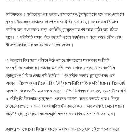
জাতিসংঘের এ প্রতিবেদনে বলা হয়েছে, বাংলাদেশসহ গ্র্যাজুয়েশনের পথে থাকা দেশগুলো
যুক্তরাষ্ট্রের শুল্ক আঘাতের কারণে গুরুতর ঝুঁকির মুখে আছে। শুল্কহার স্থায়ীভাবে
কার্যকর হলে বাংলাদেশের জন্য এলডিসি গ্র্যাজুয়েশনের পথ আরো কঠিন হয়ে উঠতে
পারে। এ পরিস্থিতি সামাল দিতে রফতানি খাতের বহুমুখীকরণ, নতুন বাজার খোঁজা এবং
নীতিগত সহায়তা জোরদারের পরামর্শ দেয়া হয়েছে।
এ উদ্বেগের বিষয়গুলো বর্তমানে উঠে আসছে বাংলাদেশের সরকারসহ সংশ্লিষ্ট
ব্যবসায়ীদের মতামতেও। বর্তমান অন্তর্বর্তী সরকার দায়িত্ব গ্রহণের পর এলডিসি
গ্র্যাজুয়েশন পিছিয়ে দেয়ার দাবি উঠেছিল। প্রথমদিকে সরকার গ্র্যাজুয়েশনের পক্ষে
অবস্থান নিলেও ব্যবসায়ীদের দাবি ও বৈশ্বিক অর্থনীতির গতিপ্রকৃতি বিবেচনায় নিয়ে সেই
অবস্থান থেকে নমনীয় হতে শুরু করেছেন। যদিও বিশ্লেষকরা বলছেন, ব্যবসায়ীদের দাবি
ও পরিস্থিতি বিবেচনায় গ্র্যাজুয়েশন পেছানোর আবেদন সরকার করতেই পারে। কিন্তু
সেক্ষেত্রে পেছানোর জন্য যথাযথ যুক্তি দাঁড় করাতে হবে। আর অবশ্যই কোনো ধরনের
গড়িমসি ছাড়া গ্র্যাজুয়েশনের প্রস্তুতি সম্পন্ন করার বিষয়ে মনোযোগী হতে হবে।
গ্র্যাজুয়েশন পেছানোর বিষয়ে সরকারের অবস্থান জানতে চাইলে চাইলে গতকাল রাতে