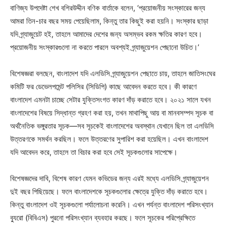
বাণিজ্য উপদেষ্টা শেখ বশিরউদ্দীন বণিক বার্তাকে বলেন, ‘প্রয়োজনীয় সংস্কারের জন্য
আমরা তিন-চার বছর সময় পেয়েছিলাম, কিন্তু তার কিছুই করা হয়নি। সংস্কার ছাড়া
যদি গ্র্যাজুয়েট হই, তাহলে আমাদের দেশের জন্য অসম্ভব রকম ক্ষতির কারণ হবে।
প্রয়োজনীয় সংস্কারগুলো না করতে পারলে অবশ্যই গ্র্যাজুয়েশন পেছানো উচিত।’
বিশেষজ্ঞরা বলছেন, বাংলাদেশ যদি এলডিসি গ্র্যাজুয়েশন পেছাতে চায়, তাহলে জাতিসংঘের
কমিটি ফর ডেভেলপমেন্ট পলিসির (সিডিপি) কাছে আবেদন করতে হবে। কী কারণে
বাংলাদেশ এমনটা চাচ্ছে সেটার যুক্তিসংগত কারণ দাঁড় করাতে হবে। ২০২১ সালে যখন
বাংলাদেশের বিষয়ে সিদ্ধান্ত গ্রহণ করা হয়, তখন মাথাপিছু আয় বা মানবসম্পদ সূচক বা
অর্থনৈতিক ভঙ্গুরতার সূচক—সব সূচকেই বাংলাদেশের অবস্থান যেখানে ছিল তা এলডিসি
উত্তরণকে সমর্থন করছিল। ফলে উত্তরণের সুপারিশ করা হয়েছিল। এখন বাংলাদেশ
যদি আবেদন করে, তাহলে তা বিচার করা হবে সেই সূচকগুলোর সাপেক্ষে।
বিশেষজ্ঞদের দাবি, বিশেষ কারণ যেমন কভিডের জন্য এরই মধ্যে এলডিসি গ্র্যাজুয়েশন
দুই বছর পিছিয়েছে। ফলে বাংলাদেশকে সূচকগুলোর ক্ষেত্রে যুক্তি দাঁড় করাতে হবে।
কিন্তু বাংলাদেশ ওই সূচকগুলো পর্যালোচনা করেনি। এখন পর্যন্ত বাংলাদেশ পরিসংখ্যান
ব্যুরো (বিবিএস) পুরনো পরিসংখ্যান ব্যবহার করছে। ফলে সূচকের পরিপ্রেক্ষিতে