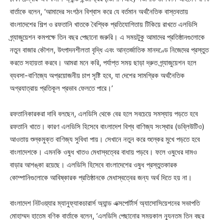
বার্তাকে বলেন, ‘আমাদের সংগঠন বিশ্বাস করে যে বর্তমান অর্থনৈতিক বাস্তবতায়
বাংলাদেশের শিল্প ও রফতানি খাতকে বৈশ্বিক প্রতিযোগিতায় টিকিয়ে রাখতে এলডিসি
গ্র্যাজুয়েশন কমপক্ষে তিন বছর পেছানো জরুরি। এ সময়টুকু আমাদের প্রতিষ্ঠানগুলোকে
নতুন বাজার কৌশল, উৎপাদনশীলতা বৃদ্ধি এবং আন্তর্জাতিক মানদণ্ডে নিজেদের প্রস্তুত
করতে সহায়তা করবে। আমরা মনে করি, পর্যাপ্ত সময় ছাড়া দ্রুত গ্র্যাজুয়েশন হলে
ব্যবসা-বাণিজ্যে অপ্রয়োজনীয় চাপ সৃষ্টি হবে, যা দেশের সামগ্রিক অর্থনৈতিক
অগ্রযাত্রায় প্রতিকূল প্রভাব ফেলতে পারে।’
রফতানিকারকরা দাবি বলছেন, এলডিসি থেকে বের হলে সবচেয়ে সমস্যায় পড়তে হবে
রফতানি খাতে। কারণ এলডিসি হিসেবে বাংলাদেশ বিশ্ব বাণিজ্য সংস্থার (ডব্লিউটিও)
আওতায় শুল্কমুক্ত বাণিজ্য সুবিধা পায়। সেখানে নতুন করে শুল্কের মুখে পড়তে হবে
বাংলাদেশকে। এমনকি ওষুধ খাতও মেধাস্বত্বের বাধায় পড়বে। ফলে ওষুধের দামও
বাড়ার আশঙ্কা রয়েছে। এলডিসি হিসেবে বাংলাদেশের ওষুধ প্রস্তুতকারক
কোম্পানিগুলোকে আবিষ্কারক প্রতিষ্ঠানকে মেধাস্বত্বের জন্য অর্থ দিতে হয় না।
বাংলাদেশ নিটওয়্যার ম্যানুফ্যাকচারার্স অ্যান্ড এক্সপোর্টার্স অ্যাসোসিয়েশনের সভাপতি
মোহাম্মদ হাতেম বণিক বার্তাকে বলেন, ‘এলডিসি পেছানোর সময়কাল ন্যূনতম তিন বছর