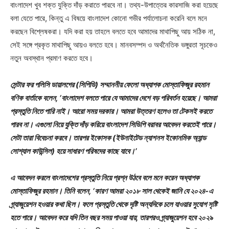
বাংলাদেশ খুব শক্ত যুক্তি দাঁড় করাতে পারবে না। তথ্য-উপাত্তের কারসাজি করা হয়েছে
বলা যেতে পারে, কিন্তু এ বিষয়ে বাংলাদেশ কোনো গভীর পর্যালোচনা করেনি বলে মনে
করছেন বিশ্লেষকরা। যদি করা হয় তাহলে বলতে হবে আমাদের মাথাপিছু আয় সঠিক না,
সেই সঙ্গে প্রকৃত মাথাপিছু আয়ও বলতে হবে। মানবসম্পদ ও অর্থনৈতিক ভঙ্গুরতা সূচকেও
নতুন অবস্থান প্রমাণ করতে হবে।
সেন্টার ফর পলিসি ডায়ালগের (সিপিডি) সম্মাননীয় ফেলো অধ্যাপক মোস্তাফিজুর রহমান
বণিক বার্তাকে বলেন, ‘বাংলাদেশ বলতে পারে যে আমাদের দেশে বড় পরিবর্তন হয়েছে। আমরা
প্রস্তুতি নিতে পারি নাই। আরো সময় দরকার। আমরা উত্তরণ হলেও তা টেকসই করতে
পারব না। এগুলো নিয়ে যুক্তি দাঁড় করিয়ে বাংলাদেশ সিডিপি বরাবর আবেদন করতেই পারে।
সেটা তারা বিবেচনা করবে। তারপর ইকোসক (ইউনাইটেড ন্যাশনস ইকোনমিক অ্যান্ড
সোশ্যাল কাউন্সিল) হয়ে সাধারণ পরিষদের কাছে যাবে।’
এ আবেদন করলে বাংলাদেশের প্রস্তুতি নিয়ে প্রশ্ন উঠবে বলে মনে করেন অধ্যাপক
মোস্তাফিজুর রহমান। তিনি বলেন, ‘কারণ আমরা ২০১৮ সাল থেকেই জানি যে ২০২৪-এ
গ্র্যাজুয়েশন হওয়ার কথা ছিল। ফলে প্রস্তুতি থেকে দৃষ্টি অন্যদিকে চলে যাওয়ার সুযোগ সৃষ্টি
হতে পারে। আবেদন করে যদি তিন বছর সময় পাওয়া যায়, তারপরও গ্র্যাজুয়েশন হবে ২০২৯