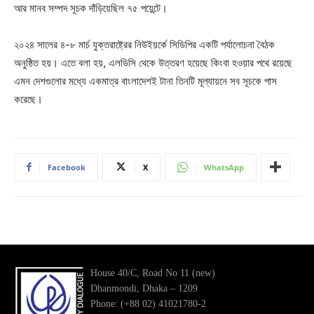
আর মানব সম্পদ সূচক দাঁড়িয়েছিল ৭৫ পয়েন্টে।
২০২৪ সালের ৪-৮ মার্চ যুক্তরাষ্ট্রের নিউইয়র্কে সিডিপির একটি পর্যালোচনা বৈঠক
অনুষ্ঠিত হয়। এতে বলা হয়, এলডিসি থেকে উত্তরণ হয়েছে কিংবা হওয়ার পথে রয়েছে
এমন দেশগুলোর মধ্যে একমাত্র বাংলাদেশই টানা তিনটি মূল্যায়নে সব সূচকে পাস
করেছে।
Facebook
X
WhatsApp
House 40/C, Road No 11 (new)
Dhanmondi, Dhaka – 1209
Phone: (+88 02) 41021780-2