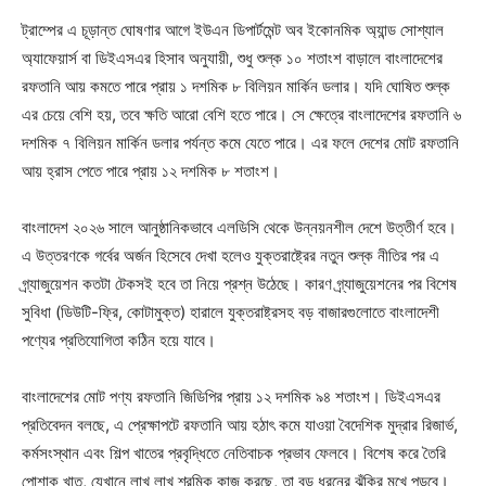
ট্রাম্পের এ চূড়ান্ত ঘোষণার আগে ইউএন ডিপার্টমেন্ট অব ইকোনমিক অ্যান্ড সোশ্যাল
অ্যাফেয়ার্স বা ডিইএসএর হিসাব অনুযায়ী, শুধু শুল্ক ১০ শতাংশ বাড়ালে বাংলাদেশের
রফতানি আয় কমতে পারে প্রায় ১ দশমিক ৮ বিলিয়ন মার্কিন ডলার। যদি ঘোষিত শুল্ক
এর চেয়ে বেশি হয়, তবে ক্ষতি আরো বেশি হতে পারে। সে ক্ষেত্রে বাংলাদেশের রফতানি ৬
দশমিক ৭ বিলিয়ন মার্কিন ডলার পর্যন্ত কমে যেতে পারে। এর ফলে দেশের মোট রফতানি
আয় হ্রাস পেতে পারে প্রায় ১২ দশমিক ৮ শতাংশ।
বাংলাদেশ ২০২৬ সালে আনুষ্ঠানিকভাবে এলডিসি থেকে উন্নয়নশীল দেশে উত্তীর্ণ হবে।
এ উত্তরণকে গর্বের অর্জন হিসেবে দেখা হলেও যুক্তরাষ্ট্রের নতুন শুল্ক নীতির পর এ
গ্র্যাজুয়েশন কতটা টেকসই হবে তা নিয়ে প্রশ্ন উঠেছে। কারণ গ্র্যাজুয়েশনের পর বিশেষ
সুবিধা (ডিউটি-ফ্রি, কোটামুক্ত) হারালে যুক্তরাষ্ট্রসহ বড় বাজারগুলোতে বাংলাদেশী
পণ্যের প্রতিযোগিতা কঠিন হয়ে যাবে।
বাংলাদেশের মোট পণ্য রফতানি জিডিপির প্রায় ১২ দশমিক ৯৪ শতাংশ। ডিইএসএর
প্রতিবেদন বলছে, এ প্রেক্ষাপটে রফতানি আয় হঠাৎ কমে যাওয়া বৈদেশিক মুদ্রার রিজার্ভ,
কর্মসংস্থান এবং শিল্প খাতের প্রবৃদ্ধিতে নেতিবাচক প্রভাব ফেলবে। বিশেষ করে তৈরি
পোশাক খাত, যেখানে লাখ লাখ শ্রমিক কাজ করছে, তা বড় ধরনের ঝুঁকির মুখে পড়বে।