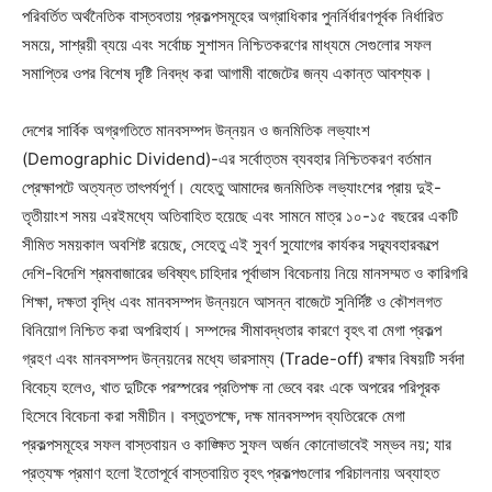
পরিবর্তিত অর্থনৈতিক বাস্তবতায় প্রকল্পসমূহের অগ্রাধিকার পুনর্নির্ধারণপূর্বক নির্ধারিত
সময়ে, সাশ্রয়ী ব্যয়ে এবং সর্বোচ্চ সুশাসন নিশ্চিতকরণের মাধ্যমে সেগুলোর সফল
সমাপ্তির ওপর বিশেষ দৃষ্টি নিবদ্ধ করা আগামী বাজেটের জন্য একান্ত আবশ্যক।
দেশের সার্বিক অগ্রগতিতে মানবসম্পদ উন্নয়ন ও জনমিতিক লভ্যাংশ
(Demographic Dividend)-এর সর্বোত্তম ব্যবহার নিশ্চিতকরণ বর্তমান
প্রেক্ষাপটে অত্যন্ত তাৎপর্যপূর্ণ। যেহেতু আমাদের জনমিতিক লভ্যাংশের প্রায় দুই-
তৃতীয়াংশ সময় এরইমধ্যে অতিবাহিত হয়েছে এবং সামনে মাত্র ১০-১৫ বছরের একটি
সীমিত সময়কাল অবশিষ্ট রয়েছে, সেহেতু এই সুবর্ণ সুযোগের কার্যকর সদ্ব্যবহারকল্পে
দেশি-বিদেশি শ্রমবাজারের ভবিষ্যৎ চাহিদার পূর্বাভাস বিবেচনায় নিয়ে মানসম্মত ও কারিগরি
শিক্ষা, দক্ষতা বৃদ্ধি এবং মানবসম্পদ উন্নয়নে আসন্ন বাজেটে সুনির্দিষ্ট ও কৌশলগত
বিনিয়োগ নিশ্চিত করা অপরিহার্য। সম্পদের সীমাবদ্ধতার কারণে বৃহৎ বা মেগা প্রকল্প
গ্রহণ এবং মানবসম্পদ উন্নয়নের মধ্যে ভারসাম্য (Trade-off) রক্ষার বিষয়টি সর্বদা
বিবেচ্য হলেও, খাত দুটিকে পরস্পরের প্রতিপক্ষ না ভেবে বরং একে অপরের পরিপূরক
হিসেবে বিবেচনা করা সমীচীন। বস্তুতপক্ষে, দক্ষ মানবসম্পদ ব্যতিরেকে মেগা
প্রকল্পসমূহের সফল বাস্তবায়ন ও কাঙ্ক্ষিত সুফল অর্জন কোনোভাবেই সম্ভব নয়; যার
প্রত্যক্ষ প্রমাণ হলো ইতোপূর্বে বাস্তবায়িত বৃহৎ প্রকল্পগুলোর পরিচালনায় অব্যাহত