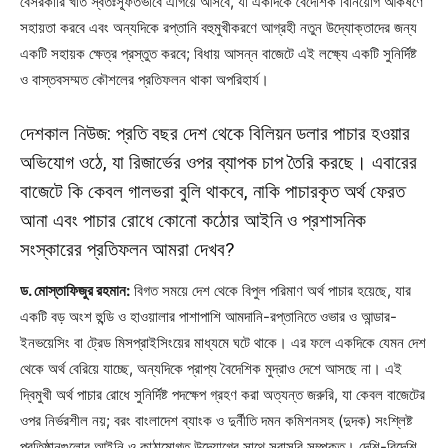
বেসরকারি খাত স্বতঃস্ফূর্তভাবে এগিয়ে আসবে, যা একদিকে বৈদেশিক বিনিয়োগ আকর্ষণে
সহায়তা করবে এবং অন্যদিকে রপ্তানি বহুমুখীকরণে আগ্রহী নতুন উদ্যোক্তাদের জন্য
একটি সহায়ক ক্ষেত্র প্রস্তুত করবে; বিধায় আসন্ন বাজেটে এই লক্ষ্যে একটি সুনির্দিষ্ট
ও বাস্তবসম্মত কৌশলের প্রতিফলন থাকা অপরিহার্য।
দেশকাল নিউজ: প্রতি বছর দেশ থেকে বিলিয়ন ডলার পাচার হওয়ার
অভিযোগ ওঠে, যা রিজার্ভের ওপর ব্যাপক চাপ তৈরি করছে। এবারের
বাজেটে কি কেবল গালভরা বুলি থাকবে, নাকি পাচারকৃত অর্থ ফেরত
আনা এবং পাচার রোধে কোনো কঠোর আইনি ও প্রশাসনিক
সংস্কারের প্রতিফলন আমরা দেখব?
ড. মোস্তাফিজুর রহমান:
বিগত সময়ে দেশ থেকে বিপুল পরিমাণ অর্থ পাচার হয়েছে, যার
একটি বড় অংশ হুন্ডি ও হাওয়ালার পাশাপাশি আমদানি-রপ্তানিতে ওভার ও আন্ডার-
ইনভয়েসিং বা ট্রেড মিসপ্রাইসিংয়ের মাধ্যমে ঘটে থাকে। এর ফলে একদিকে যেমন দেশ
থেকে অর্থ বেরিয়ে যাচ্ছে, অন্যদিকে প্রাপ্য বৈদেশিক মুদ্রাও দেশে আসছে না। এই
দ্বিমুখী অর্থ পাচার রোধে সুনির্দিষ্ট পদক্ষেপ গ্রহণ করা অত্যন্ত জরুরি, যা কেবল বাজেটের
ওপর নির্ভরশীল নয়; বরং বাংলাদেশ ব্যাংক ও দুর্নীতি দমন কমিশনসহ (দুদক) সংশ্লিষ্ট
প্রতিষ্ঠানগুলোর আইনি ও কাঠামোগত উদ্যোগের সাথে সরাসরি সম্পৃক্ত। দেশি-বিদেশি