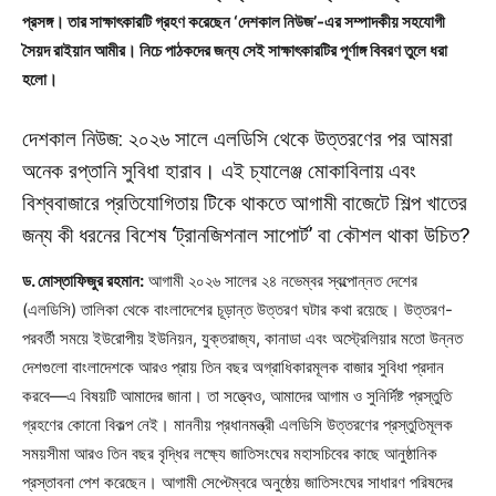
প্রসঙ্গ। তার সাক্ষাৎকারটি গ্রহণ করেছেন ‘দেশকাল নিউজ’-এর সম্পাদকীয় সহযোগী
সৈয়দ রাইয়ান আমীর। নিচে পাঠকদের জন্য সেই সাক্ষাৎকারটির পূর্ণাঙ্গ বিবরণ তুলে ধরা
হলো।
দেশকাল নিউজ: ২০২৬ সালে এলডিসি থেকে উত্তরণের পর আমরা
অনেক রপ্তানি সুবিধা হারাব। এই চ্যালেঞ্জ মোকাবিলায় এবং
বিশ্ববাজারে প্রতিযোগিতায় টিকে থাকতে আগামী বাজেটে শিল্প খাতের
জন্য কী ধরনের বিশেষ ‘ট্রানজিশনাল সাপোর্ট’ বা কৌশল থাকা উচিত?
ড. মোস্তাফিজুর রহমান:
আগামী ২০২৬ সালের ২৪ নভেম্বর স্বল্পোন্নত দেশের
(এলডিসি) তালিকা থেকে বাংলাদেশের চূড়ান্ত উত্তরণ ঘটার কথা রয়েছে। উত্তরণ-
পরবর্তী সময়ে ইউরোপীয় ইউনিয়ন, যুক্তরাজ্য, কানাডা এবং অস্ট্রেলিয়ার মতো উন্নত
দেশগুলো বাংলাদেশকে আরও প্রায় তিন বছর অগ্রাধিকারমূলক বাজার সুবিধা প্রদান
করবে—এ বিষয়টি আমাদের জানা। তা সত্ত্বেও, আমাদের আগাম ও সুনির্দিষ্ট প্রস্তুতি
গ্রহণের কোনো বিকল্প নেই। মাননীয় প্রধানমন্ত্রী এলডিসি উত্তরণের প্রস্তুতিমূলক
সময়সীমা আরও তিন বছর বৃদ্ধির লক্ষ্যে জাতিসংঘের মহাসচিবের কাছে আনুষ্ঠানিক
প্রস্তাবনা পেশ করেছেন। আগামী সেপ্টেম্বরে অনুষ্ঠেয় জাতিসংঘের সাধারণ পরিষদের