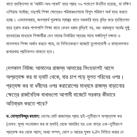
খাতে ব্যক্তিগত বা ‘আউট-অব-পকেট’ ব্যয় প্রায় ৭৯ শতাংশে উন্নীত হয়েছে, যা দক্ষিণ
এশিয়ায় সর্বোচ্চ; তদুপরি শিক্ষা ক্ষেত্রেও পরিবারগুলোকে বিপুল পরিমাণ অর্থ ব্যয় করতে
হচ্ছে। এমতাবস্থায়, জনস্বার্থ সুরক্ষায় স্বাস্থ্য খাতে সরকারি ব্যয় বৃদ্ধি করে ব্যক্তিগত
ব্যয় হ্রাস করার পাশাপাশি শিক্ষা খাতে কেবল বরাদ্দ বৃদ্ধিই নয়, বরং বরাদ্দকৃত অর্থের সুষ্ঠু
ব্যবহারের মাধ্যমে শিক্ষার্থীরা যেন তাদের নির্ধারিত স্তরের সাথে সঙ্গতিপূর্ণ দক্ষতা ও
মানসম্মত শিক্ষা অর্জন করতে পারে, তা নিশ্চিতকরণে বাজেটে যুগোপযোগী ও বাস্তবসম্মত
রূপরেখার প্রতিফলন থাকতে হবে।
দেশকাল নিউজ: আমাদের রাজস্ব আদায়ের সিংহভাগই আসে
অপ্রত্যক্ষ কর বা ভ্যাট থেকে, যার চাপ পড়ে মূলত গরিবের ওপর।
প্রত্যক্ষ কর বা ধনীদের ওপর করারোপের মাধ্যমে রাজস্ব বাড়ানোর
ক্ষেত্রে রাজনৈতিক বাধাগুলো আগামী বাজেটে সরকার কীভাবে
অতিক্রম করতে পারে?
ড. মোস্তাফিজুর রহমান:
দেশের মোট রাজস্বের প্রায় দুই-তৃতীয়াংশ অপ্রত্যক্ষ কর
(যেমন: মূল্য সংযোজন কর বা ভ্যাট) থেকে আহরিত হয় এবং মাত্র এক-তৃতীয়াংশ
প্রত্যক্ষ কর থেকে আসে; অথচ সম্পদ, ভোগ ও আয়ের সুষম বণ্টন নিশ্চিত করার যে