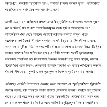
অধিবেশনে প্রস্তাবটি অনুমোদিত হলেও, আমাদের নিজস্ব সক্ষমতা বৃদ্ধি ও কাঠামোগত
প্রস্তুতির কাজ সমানতালে অব্যাহত রাখতে হবে।
আগামী ২০২৬-২৭ অর্থবছরের বাজেটে এমন কিছু সুনির্দিষ্ট ও কৌশলগত পদক্ষেপ গ্রহণ
করা অপরিহার্য, যার মাধ্যমে অগ্রাধিকারমূলক বাজার সুবিধা প্রত্যাহারের পরও
আন্তর্জাতিক পরিমণ্ডলে আমাদের প্রতিযোগিতামূলক সক্ষমতা অক্ষুণ্ণ থাকে।
স্বল্পোন্নত দেশ (এলডিসি) থেকে বাংলাদেশের এই উত্তরণকে টেকসই করতে হলে,
কেবল বাজার-সুবিধা নির্ভর সক্ষমতার পরিবর্তে আমাদের দক্ষতা ও উৎপাদনশীলতা-ভিত্তিক
সক্ষমতা অর্জনের দিকে ধাবিত হতে হবে। এলডিসি উত্তরণ-পরবর্তী চ্যালেঞ্জসমূহ
সফলভাবে মোকাবিলা করে বিশ্ববাজারে নিজেদের অবস্থান সুদৃঢ় করার লক্ষ্যে, আসন্ন
বাজেটে শিল্প খাতের বিকাশ, বেসরকারি বিনিয়োগ আকর্ষণ এবং ব্যবসা-বাণিজ্যের অনুকূল
পরিবেশ নিশ্চিতকরণে সুস্পষ্ট ও রূপান্তরমূলক পরিকল্পনার প্রতিফলন থাকা দরকার।
এরইমধ্যে এলডিসি উত্তরণকে টেকসই করতে বাংলাদেশ যে ‘স্মুথ ট্রানজিশন স্ট্র্যাটেজি’
প্রণয়ন করেছে, তার আলোকে আগামী বাজেটে বেসরকারি বিনিয়োগ বাড়াতে কিছু সুনির্দিষ্ট
পদক্ষেপ নেওয়া প্রয়োজন। বেসরকারি খাতকে আন্তর্জাতিক প্রতিযোগিতায় সক্ষম করে
তুলতে এবং দক্ষ শ্রমশক্তি নিশ্চিত করতে কারিগরি ও বৃত্তিমূলক শিক্ষায় অগ্রাধিকার