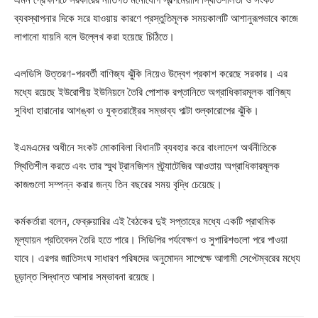
ব্যবস্থাপনার দিকে সরে যাওয়ায় কারণে প্রস্তুতিমূলক সময়কালটি আশানুরূপভাবে কাজে
লাগানো যায়নি বলে উল্লেখ করা হয়েছে চিঠিতে।
এলডিসি উত্তরণ-পরবর্তী বাণিজ্য ঝুঁকি নিয়েও উদ্বেগ প্রকাশ করেছে সরকার। এর
মধ্যে রয়েছে ইউরোপীয় ইউনিয়নে তৈরি পোশাক রপ্তানিতে অগ্রাধিকারমূলক বাণিজ্য
সুবিধা হারানোর আশঙ্কা ও যুক্তরাষ্ট্রের সম্ভাব্য পাল্টা শুল্কারোপের ঝুঁকি।
ইএমএমের অধীনে সংকট মোকাবিলা বিধানটি ব্যবহার করে বাংলাদেশ অর্থনীতিকে
স্থিতিশীল করতে এবং তার স্মুথ ট্রানজিশন স্ট্র্যাটেজির আওতায় অগ্রাধিকারমূলক
কাজগুলো সম্পন্ন করার জন্য তিন বছরের সময় বৃদ্ধি চেয়েছে।
কর্মকর্তারা বলেন, ফেব্রুয়ারির এই বৈঠকের দুই সপ্তাহের মধ্যে একটি প্রাথমিক
মূল্যায়ন প্রতিবেদন তৈরি হতে পারে। সিডিপির পর্যবেক্ষণ ও সুপারিশগুলো পরে পাওয়া
যাবে। এরপর জাতিসংঘ সাধারণ পরিষদের অনুমোদন সাপেক্ষে আগামী সেপ্টেম্বরের মধ্যে
চূড়ান্ত সিদ্ধান্ত আসার সম্ভাবনা রয়েছে।