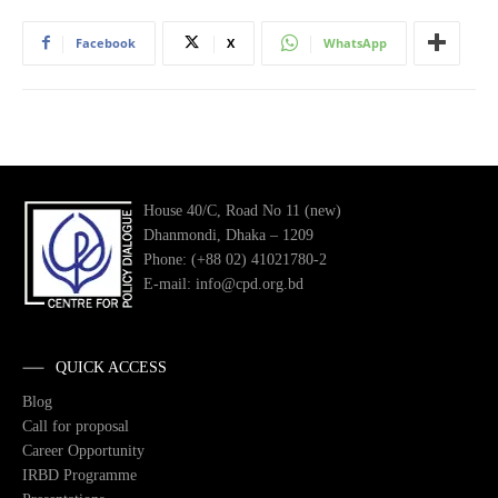
Facebook
X
WhatsApp
House 40/C, Road No 11 (new)
Dhanmondi, Dhaka – 1209
Phone: (+88 02) 41021780-2
E-mail: info@cpd.org.bd
QUICK ACCESS
Blog
Call for proposal
Career Opportunity
IRBD Programme