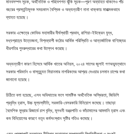
মানবসম্পদ সূচক, অর্থনৈতিক ও পরিবেশগত ঝুঁকি সূচক—পূরণ অব্যাহত থাকলেও পাঁচ
বছরের প্রস্তুতিমূলক সময়কাল বৈশ্বিক ও অভ্যন্তরীণ নানা ধাক্কায় মারাত্মকভাবে
ব্যাহত হয়েছে।
সরকার এক্ষেত্রে কোভিড মহামারীর দীর্ঘস্থায়ী প্রভাব, রাশিয়া-ইউক্রেন যুদ্ধ,
মধ্যপ্রাচ্যে উত্তেজনা, বিশ্বব্যাপী কঠোর আর্থিক পরিস্থিতি ও আন্তর্জাতিক বাণিজ্যের
ধীরগতির পুনরুদ্ধারের কথা উল্লেখ করেছে।
অভ্যন্তরীণ কারণ হিসেবে আর্থিক খাতের অনিয়ম, ২০২৪ সালের জুলাই গণঅভ্যুত্থানে
সরকার পরিবর্তন ও বাস্তুচ্যুত মিয়ানমার নাগরিকদের আশ্রয় দেওয়ার চলমান চাপের কথা
জানানো হয়েছে।
চিঠিতে বলা হয়েছে, এসব অভিঘাতের ফলে সামষ্টিক অর্থনৈতিক অস্থিরতা, জিডিপি
প্রবৃদ্ধি হ্রাস, উচ্চ মূল্যস্ফীতি, সরকারি-বেসরকারি বিনিয়োগ কমেছে। তাছাড়া
বৈদেশিক মুদ্রার রিজার্ভে চাপ বৃদ্ধি, মূলধনী যন্ত্রপাতি ও কাঁচামালের আমদানি হ্রাস এবং
কম বিনিয়োগের কারণে নতৃন কর্মসংস্থান সৃষ্টির গতিও কমেছে।
এমন প্রেক্ষাপটে সরকারের নীতিগত মনোযোগ স্বল্পমেয়াদি স্থিতিশীলতা ও সংকট