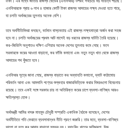
টাকা। এর মধ্যে জাতীয় রাজস্ব বোর্ডের (এনবিআর) ওপরই সবচেয়ে বড় দায়িত্ব পড়ছে।
এনবিআরকে প্রায় ৬ লাখ ৪ হাজার কোটি টাকা রাজস্ব আদায়ের লক্ষ্য দেওয়া হতে পারে,
যা চলতি অর্থবছরের তুলনায় অনেক বেশি।
তবে অর্থনীতিবিদরা বলছেন, বর্তমান বাস্তবতায় এই রাজস্ব লক্ষ্যমাত্রা অর্জন করা সহজ
হবে না। চলতি অর্থবছরের প্রথম আট মাসেই বড় ধরনের রাজস্ব ঘাটতি তৈরি হয়েছে।
কর-জিডিপি অনুপাতও দক্ষিণ এশিয়ার অনেক দেশের তুলনায় কমে গেছে। ফলে
সরকারকে করের আওতা বাড়ানো, কর ফাঁকি কমানো এবং নতুন নতুন খাত থেকে রাজস্ব
আদায়ের পথ খুঁজতে হবে।
এনবিআর সূত্রে জানা গেছে, রাজস্ব বাড়াতে কর অব্যাহতি কমানো, ভ্যাট কাঠামোয়
পরিবর্তন আনা এবং আমদানি পণ্যের শুল্কহার বাজারভিত্তিক করার বিষয়গুলো বিবেচনায়
রয়েছে। তবে একই সঙ্গে সরকার চায় না অতিরিক্ত করের চাপে ব্যবসা-বাণিজ্য আরও
ক্ষতিগ্রস্ত হোক।
অর্থমন্ত্রী আমির খসরু মাহমুদ চৌধুরী সম্প্রতি একাধিক বৈঠকে বলেছেন, দেশের
অর্থনীতিতে গতি ফেরাতে ব্যবসাবান্ধব নীতি গ্রহণ জরুরি। তার মতে, ব্যবসা-বাণিজ্য
ভালো না হলে কর আদায় বাড়ানো সম্ভব নয়। ব্যাংকিং খাতের অস্থিরতা, উচ্চ