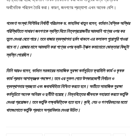
অর্থনৈতিক পরিবেশ তৈরি করা। কারণ, জনগণের প্রত্যাশা এখন অনেক বেশি।
গবেষণা সংস্থা সিপিডির নির্বাহী পরিচালক ড. ফাহমিদা খাতুন বলেন, বর্তমান বৈশ্বিক অস্থির
পরিস্থিতিতে সাধারণ জনগণকে স্বস্তি দিতে নিত্যপ্রয়োজনীয় আমদানি পণ্যের ওপর কর
তুলে দেওয়া যেতে পারে। তবে বাজার ব্যবস্থাপনা দুর্বল থাকলে এর ফলাফল পুরোপুরি পাওয়া
যাবে না। রোজার মাসে আমদানি করা পণ্যের ওপর ভ্যাট-ট্যাক্স কমানোতে ভোক্তারা কিছুটা
স্বস্তি পেয়েছিল।
তিনি আরও বলেন, বর্তমান সরকারের সামাজিক সুরক্ষা কর্মসূচিতে ফ্যামিলি কার্ড ও কৃষক
কার্ড প্রদান আশাব্যঞ্জক পদক্ষেপ। তবে এর সুফল পেতে উপকারভোগী নির্বাচন ও
ব্যবস্থাপনায় স্বচ্ছতা এবং জবাবদিহিতা নিশ্চিত করতে হবে। অতীতে সামাজিক সুরক্ষা
কর্মসূচিতে অনেক অনিয়ম ও দুর্নীতি হয়েছে। নিম্নবিত্তের জীবনকে সহায়তা করতে ভর্তুকি
দেওয়া প্রয়োজন। তবে ভর্তুকি লক্ষ্যভিত্তিক হতে হবে। কৃষি, সেচ ও গণপরিবহনের মতো
খাতগুলোতে ভর্তুকি প্রদানে অগ্রাধিকার দেওয়া উচিত।