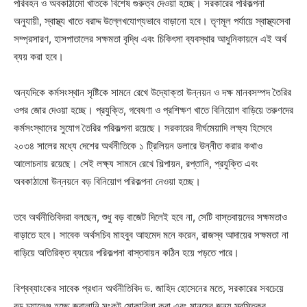
পরিবহন ও অবকাঠামো খাতকে বিশেষ গুরুত্ব দেওয়া হচ্ছে। সরকারের পরিকল্পনা
অনুযায়ী, স্বাস্থ্য খাতে বরাদ্দ উল্লেখযোগ্যভাবে বাড়ানো হবে। তৃণমূল পর্যায়ে স্বাস্থ্যসেবা
সম্প্রসারণ, হাসপাতালের সক্ষমতা বৃদ্ধি এবং চিকিৎসা ব্যবস্থার আধুনিকায়নে এই অর্থ
ব্যয় করা হবে।
অন্যদিকে কর্মসংস্থান সৃষ্টিকে সামনে রেখে উদ্যোক্তা উন্নয়ন ও দক্ষ মানবসম্পদ তৈরির
ওপর জোর দেওয়া হচ্ছে। প্রযুক্তি, গবেষণা ও প্রশিক্ষণ খাতে বিনিয়োগ বাড়িয়ে তরুণদের
কর্মসংস্থানের সুযোগ তৈরির পরিকল্পনা রয়েছে। সরকারের দীর্ঘমেয়াদি লক্ষ্য হিসেবে
২০৩৪ সালের মধ্যে দেশের অর্থনীতিকে ১ ট্রিলিয়ন ডলারে উন্নীত করার কথাও
আলোচনায় রয়েছে। সেই লক্ষ্য সামনে রেখে শিল্পায়ন, রপ্তানি, প্রযুক্তি এবং
অবকাঠামো উন্নয়নে বড় বিনিয়োগ পরিকল্পনা নেওয়া হচ্ছে।
তবে অর্থনীতিবিদরা বলছেন, শুধু বড় বাজেট দিলেই হবে না, সেটি বাস্তবায়নের সক্ষমতাও
বাড়াতে হবে। সাবেক অর্থসচিব মাহবুব আহমেদ মনে করেন, রাজস্ব আদায়ের সক্ষমতা না
বাড়িয়ে অতিরিক্ত ব্যয়ের পরিকল্পনা বাস্তবায়ন কঠিন হয়ে পড়তে পারে।
বিশ্বব্যাংকের সাবেক প্রধান অর্থনীতিবিদ ড. জাহিদ হোসেনের মতে, সরকারের সবচেয়ে
বড় চ্যালেঞ্জ হচ্ছে জ্বালানি সংকট মোকাবিলা করা এবং মানুষের জন্য স্বস্তিকর