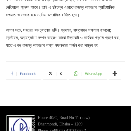
নেতিবাচক প্রভাব পড়বে। তাই এ দুষ্টচক্র এড়াতে রাজস্ব আহরণের প্রাতিষ্ঠানিক
সক্ষমতা ও সংস্কারকে সর্বোচ্চ অগ্রাধিকার দিতে হবে।
আমার মতে, সবচেয়ে বড় চ্যালেঞ্জ দুটি। প্রথমত, বাস্তবায়ন সক্ষমতা বাড়ানো;
দ্বিতীয়ত, অভ্যন্তরীণ সম্পদ আহরণে আরো উদ্ভাবনী ও কার্যকর পদ্ধতি গ্রহণ করা,
যাতে এ বড় রাজস্ব আহরণের লক্ষ্য সফলভাবে অর্জন করা সম্ভব হয়।
Facebook
X
WhatsApp
House 40/C, Road No 11 (new)
Dhanmondi, Dhaka – 1209
Phone: (+88 02) 41021780-2