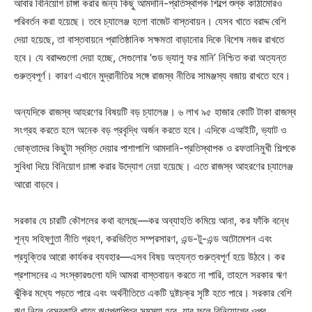
আবার বিনিয়োগ চাঙ্গা করার জন্য কিছু আমদানি-প্রতিস্থাপক শিল্পে শুল্ক কাঠামোরও
পরিবর্তন করা হয়েছে। তবে চ্যালেঞ্জ হলো বাজেট বাস্তবায়ন। যেসব খাতে বরাদ্দ বেশি
দেয়া হয়েছে, তা বাস্তবায়নে প্রাতিষ্ঠানিক সক্ষমতা বাড়ানোর দিকে বিশেষ নজর রাখতে
হবে। যে বরাদ্দগুলো দেয়া হচ্ছে, সেগুলোর ‘গুড ভ্যালু ফর মানি’ নিশ্চিত করা অত্যন্ত
গুরুত্বপূর্ণ। কারণ এখানে মুদ্রানীতির সঙ্গে রাজস্ব নীতির সামঞ্জস্য বজায় রাখতে হবে।
অন্যদিকে রাজস্ব আহরণের বিষয়টি বড় চ্যালেঞ্জ। ৬ লাখ ৯৫ হাজার কোটি টাকা রাজস্ব
সংগ্রহ করতে হলে অনেক বড় প্রবৃদ্ধি অর্জন করতে হবে। এদিকে এআইটি, ভ্যাট ও
ভোক্তাদের কিছুটা স্বস্তি দেয়ার পাশাপাশি আমদানি-প্রতিস্থাপক ও রফতানিমুখী শিল্পকে
সুবিধা দিয়ে বিনিয়োগ চাঙ্গা করার উদ্যোগ নেয়া হয়েছে। এতে রাজস্ব আহরণের চ্যালেঞ্জ
আরো বাড়বে।
সরকার যে চারটি কৌশলের কথা বলেছে—কর অব্যাহতি কমিয়ে আনা, কর ফাঁকি বন্ধে
শূন্য সহিষ্ণুতা নীতি গ্রহণ, করভিত্তি সম্প্রসারণ, এন্ড-টু-এন্ড অটোমেশন এবং
প্রযুক্তির আরো কার্যকর ব্যবহার—এসব বিষয় অত্যন্ত গুরুত্বপূর্ণ হয়ে উঠবে। কর
প্রশাসনের এ সংস্কারগুলো যদি আমরা বাস্তবায়ন করতে না পারি, তাহলে সরকার ঋণ
ঝুঁকির মধ্যে পড়তে পারে এবং অর্থনীতিতে একটি দুষ্টচক্র সৃষ্টি হতে পারে। সরকার বেশি
ঋণ নিলে বেসরকারি খাতে ঋণপ্রাপ্তির সমস্যা হবে, যার ফলে বিনিয়োগের ওপর