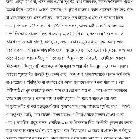
জন্য গুরুত্ব রাখে না, এমন প্রকল্পগুলো স্থগিত রেখে আয়বর্ধক, কর্মসংস্থানমূলক প্রকল্প
আমরা নিতে পারতাম। এখনো আমাদের সে সুযোগ রয়েছে। বরাদ্দ থাকলেই খরচ হয়ে যাবে
বা খরচ করতে হবে এমন তো নয়। অর্থ মন্ত্রণালয় চাইলে এখনো সে উদ্যোগ নিতে
পারে। গতকাল তিনি বাংলাদেশ প্রতিদিনকে বলেন, আমরা এই বাজেটে কোভিড-১৯
সম্পর্কিত আরও প্রকল্প নিতে পারতাম। এতে বৈদেশিক সহায়তাও বেশি বেশি আসত।
আমরা তো এ কথা আগেই বলেছি যে, এখন দরকার মানুষের জীবন রক্ষা করা। আর
দরকার কাজ। মানুষকে কাজ দিতে হবে। স্বাস্থ্য সুরক্ষা দিতে হবে। মানুষ যেন কাজ করে
খেতে পারে সে ধরনের উদ্যোগ নিতে হবে। উন্নয়ন তো থাকবেই। সেটিকেও গুরুত্ব
দিতে হবে। কিন্তু সেটি হতে হবে কর্মসংস্থান ও আয়বর্ধক উন্নয়ন। সে রকম প্রকল্প
এবারের প্রস্তাবিত বাজেটে খুব একটা নেই। বরং মেগা প্রকল্পগুলোতে অনেক অর্থ বরাদ্দ
রাখা হয়েছে। পরিস্থিতি না বদলালে তো সেসব প্রকল্পের কাজও করা যাবে না। আর
পরিস্থিতি যে খুব তাড়াতাড়ি বদলে যাবে তাও তো বলা যায় না। ফলে এখনো সরকারের
হাতে সময় রয়েছে। দরকার আয় ও কর্মসংস্থানবর্ধক প্রকল্প হাতে নেওয়া এবং
অপ্রয়োজনীয় বা কম গুরুত্বপূর্ণ মেগা প্রকল্পগুলোর কাজ আপাতত স্থগিত রাখা। বাজেট
যেহেতু পাস হয়নি, ফলে বাজেট পাসের সময়ও এ বিষয়গুলোকে আমলে নেওয়া যেতে
পারে। ফাহমিদা খাতুন বলেন, কোভিড-১৯-কে বিবেচনায় নিয়ে অর্থনীতি পুনরুদ্ধার করতে
হলে জনগণের হাতে অর্থ যাওয়ার সুযোগ করে দিতে হবে। এ জন্য উৎপাদনশীল কর্মকান্ডে
সরকারি বিনিয়োগ বাড়াতে হবে, যাতে মানুষের কর্মসংস্থান সৃষ্টি হয়। আয়ের সুযোগ সৃষ্টি