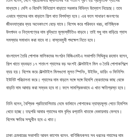
তিনি বলেন, দেশে প্রয়োজনীয় জ্বালানির ৭৪ শতাংশ পূরণ হয় প্রাকৃতিক গ্যাসের
মাধ্যমে। দেশি ও বিদেশি বিনিয়োগ বাড়াতে সরকার বিভিন্ন উদ্যোগ নিয়েছে। তবে
এভাবে গ্যাসের দাম বাড়ালে শিল্প খাত বিপর্যস্ত হবে। এর ফলে সাধারণ জনগণের
জীবনযাত্রার ব্যয় অনেকাংশে বেড়ে যাবে। বিশেষ করে পরিবহন খরচ, বাণিজ্যিক
উৎপাদন ও নিত্যপণ্যের দাম বৃদ্ধিতে মূল্যস্ফীতিও বাড়বে। তাই শুধু দাম বাড়িয়ে গ্যাস
সমস্যার সমাধান করা যাবে না। বাস্তবমুখী পদক্ষেপ নিতে হবে।
বাংলাদেশ তৈরি পোশাক মালিকদের সংগঠন বিজিএমইএ সভাপতি সিদ্দিকুর রহমান বলেন,
শিল্প খাতে ব্যবহৃত ১৭ শতাংশ গ্যাসের বড় অংশই টেক্সটাইল মিল ও তৈরি পোশাকশিল্পে
ব্যয় হয়। বিশেষ করে টেক্সটাইল মিলগুলো মূলত স্পিনিং, উইভিং, ডায়িং ও ফিনিশিং
ইউনিট পরিচালনা করে। গ্যাসের দাম বাড়লে সঙ্গে সঙ্গে বিদেশি ক্রেতাদের কাছ থেকে
বাড়তি দাম আদায় করা সম্ভব হবে না। ফলে সামগ্রিকভাবে এ খাত ক্ষতিগ্রস্ত হবে।
তিনি বলেন, বৈশ্বিক প্রতিযোগিতায় নেমে বর্তমানে পোশাকের ন্যায্যমূল্য পেতে হিমশিম
খেতে হচ্ছে। তদুপরি আবার গ্যাসের দাম বৃদ্ধি রপ্তানি খাতকে বেকায়দায় ফেলবে।
বিশেষ ক্ষতির সম্মুখীন হবে এ খাত।
ঢাকা চেম্বারের সভাপতি আবুল কাশেম বলেন, বাণিজ্যিকসহ সব ধরনের গ্যাসের দাম