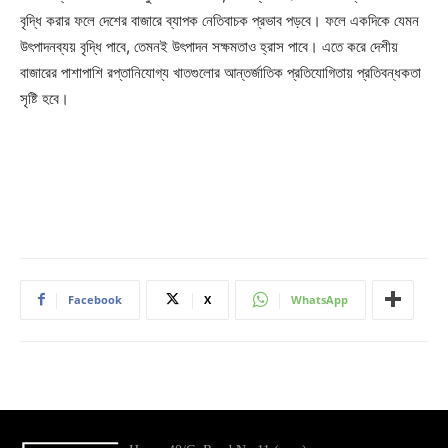
বৃদ্ধি করার ফলে দেশের বাজারে ব্যাপক নেতিবাচক প্রভাব পড়বে। ফলে একদিকে যেমন
উৎপাদনব্যয় বৃদ্ধি পাবে, তেমনই উৎপাদন সক্ষমতাও হ্রাস পাবে। এতে করে দেশীয়
বাজারের পাশাপাশি রপ্তানিযোগ্য খাতগুলোর আন্তর্জাতিক প্রতিযোগিতায় প্রতিবন্ধকতা
সৃষ্টি হবে।
Facebook
X
WhatsApp