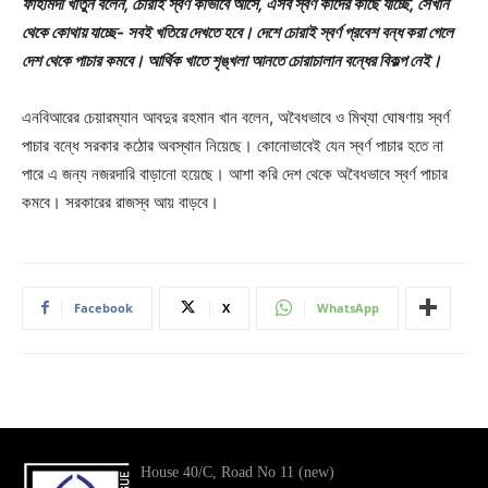
ফাহমিদা খাতুন বলেন, চোরাই স্বর্ণ কীভাবে আসে, এসব স্বর্ণ কাদের কাছে যাচ্ছে, সেখান
থেকে কোথায় যাচ্ছে- সবই খতিয়ে দেখতে হবে। দেশে চোরাই স্বর্ণ প্রবেশ বন্ধ করা গেলে
দেশ থেকে পাচার কমবে। আর্থিক খাতে শৃঙ্খলা আনতে চোরাচালান বন্ধের বিকল্প নেই।
এনবিআরের চেয়ারম্যান আবদুর রহমান খান বলেন, অবৈধভাবে ও মিথ্যা ঘোষণায় স্বর্ণ
পাচার বন্ধে সরকার কঠোর অবস্থান নিয়েছে। কোনোভাবেই যেন স্বর্ণ পাচার হতে না
পারে এ জন্য নজরদারি বাড়ানো হয়েছে। আশা করি দেশ থেকে অবৈধভাবে স্বর্ণ পাচার
কমবে। সরকারের রাজস্ব আয় বাড়বে।
Facebook
X
WhatsApp
House 40/C, Road No 11 (new)