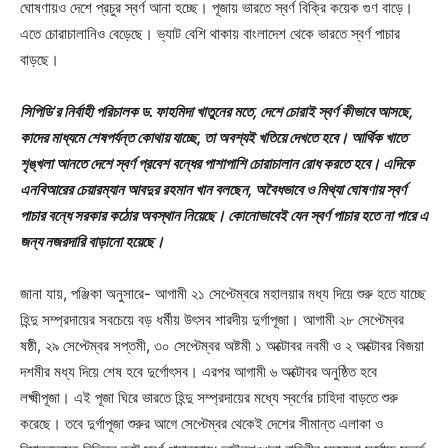
ঘোষণায়ও দেশে প্রচুর স্বর্ণ আনা হচ্ছে। পূজায় ভারতে স্বর্ণ বিক্রি কয়েক গুণ বাড়ে।
এতে চোরাচালানিও বেড়েছে। ভ্যাট বেশি থাকায় বাংলাদেশ থেকে ভারতে স্বর্ণ পাচার
বাড়ছে।
সিপিডি’র নির্বাহী পরিচালক ড. ফাহমিদা খাতুনের মতে, দেশে চোরাই স্বর্ণ কীভাবে আসছে,
কাদের মাধ্যমে শেষপর্যন্ত কোথায় যাচ্ছে, তা অবশ্যই খতিয়ে দেখতে হবে। আর্থিক খাতে
শৃঙ্খলা আনতে দেশে স্বর্ণ প্রবেশ বন্ধের পাশাপাশি চোরাচালান রোধ করতে হবে। এদিকে
এনবিআরের চেয়ারম্যান আবদুর রহমান খান বলছেন, অবৈধভাবে ও মিথ্যা ঘোষণায় স্বর্ণ
পাচার বন্ধে সরকার কঠোর অবস্থান নিয়েছে। কোনোভাবেই যেন স্বর্ণ পাচার হতে না পারে এ
জন্য নজরদারি বাড়ানো হয়েছে।
জানা যায়, পঞ্জিকা অনুসারে- আগামী ২১ সেপ্টেম্বরে মহালয়ার মধ্য দিয়ে শুরু হতে যাচ্ছে
হিন্দু সম্প্রদায়ের সবচেয়ে বড় ধর্মীয় উৎসব শারদীয় দুর্গাপূজা। আগামী ২৮ সেপ্টেম্বর
ষষ্ঠী, ২৯ সেপ্টেম্বর সপ্তমী, ৩০ সেপ্টেম্বর অষ্টমী ১ অক্টোবর নবমী ও ২ অক্টোবর বিজয়া
দশমীর মধ্য দিয়ে শেষ হবে দুর্গোৎসব। এরপর আগামী ৬ অক্টোবর অনুষ্ঠিত হবে
লক্ষ্মীপূজা। এই পূজা ঘিরে ভারতে হিন্দু সম্প্রদায়ের মধ্যে স্বর্ণের চাহিদা বাড়তে শুরু
করেছে। তবে দুর্গাপূজা শুরুর আগে সেপ্টেম্বর থেকেই দেশের সীমান্ত এলাকা ও