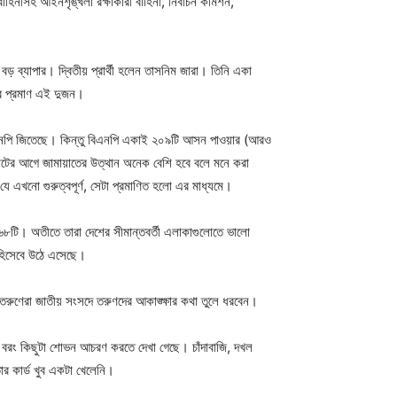
াহিনীসহ আইনশৃঙ্খলা রক্ষাকারী বাহিনী, নির্বাচন কমিশন,
বড় ব্যাপার। দ্বিতীয় প্রার্থী হলেন তাসনিম জারা। তিনি একা
ার প্রমাণ এই দুজন।
বিএনপি জিতেছে। কিন্তু বিএনপি একাই ২০৯টি আসন পাওয়ার (আরও
োটের আগে জামায়াতের উত্থান অনেক বেশি হবে বলে মনে করা
ে এখনো গুরুত্বপূর্ণ, সেটা প্রমাণিত হলো এর মাধ্যমে।
টি। অতীতে তারা দেশের সীমান্তবর্তী এলাকাগুলোতে ভালো
 হিসেবে উঠে এসেছে।
ণেরা জাতীয় সংসদে তরুণদের আকাঙ্ক্ষার কথা তুলে ধরবেন।
ো; বরং কিছুটা শোভন আচরণ করতে দেখা গেছে। চাঁদাবাজি, দখল
র কার্ড খুব একটা খেলেনি।