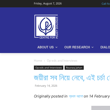
Friday, August 7, 2026
Call f
ABOUT US
OUR RESEARCH
DIAL
Home
Op-eds and Interviews
Op-eds and Interviews
Rounaq Jahan
জয়ীরা সব নিয়ে নেবে, এই চর্চ
February 14, 2026
Originally posted in
প্রথম আলো
o
n 14 Februar