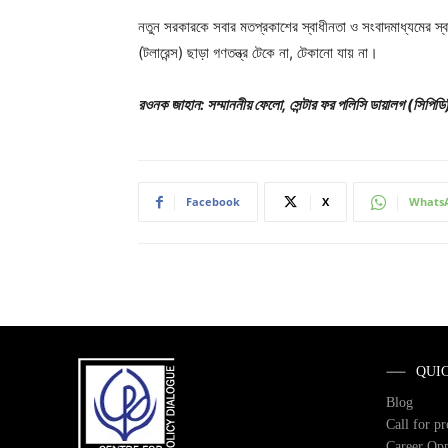
নতুন সরকারকে সবার মতপ্রকাশের স্বাধীনতা ও সংবাদমাধ্যমের স্ব
(টলারেন্স) ছাড়া গণতন্ত্র টেকে না, টেকানো যায় না।
রওনক জাহান: সম্মাননীয় ফেলো, সেন্টার ফর পলিসি ডায়ালগ (সিপিড
Facebook
X
Whats
QUI
Blog
Call for p
Career Opp