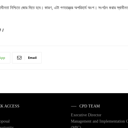
াধীনতা নিশ্চিতে জোর দিতে হবে। কারণ, এটা গণতন্ত্রের অপরিহার্য অংশ। সংগঠন করার স্বাধীন
ি)।
App
Email
CK ACCESS
CPD TEAM
Executive Director
roposal
Management and Implementation 
ortunity
(MIC)