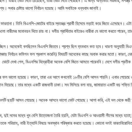
। যাঁরাই ভোট দিতে চেয়েছেন, তাঁরা ভোট দিতে পেরেছেন। এ জন্য অন্তর্বর্তী সরকার, সশস্ত্র ব
যোগ্য। সবার চেষ্টায় ভালো নির্বাচন হয়েছে। আমি সবাইকে ধন্যবাদ জানাই।
 ফারহানা। তিনি বিএনপি-জোটের বাইরে স্বতন্ত্র প্রার্থী হিসেবে লড়াই করে জিতে এসেছেন। এটা 
 নারীদের মনোনয়ন দিতে চায় না। দলীয় প্রার্থিতার বাইরেও নারীরা যে ভালো করতে পারেন, ত
া হচ্ছিল। অনেকেই বলছিলেন বিএনপি জিতবে। প্রশ্ন ছিল ব্যবধান কত হবে। ধারণা অনুযায়ী 
াজ্ঞায় নির্বাচন কমিশন ফল প্রকাশ করেনি) বিষয়টি অনেকের কাছে অবাক করার মতো। কারণ, ভ
। ভোটে দেখা গেল, বিএনপির বিদ্রোহীরা অনেক বেশি জিতে আসতে পারেননি। দেশে দলীয় প্রতীক য
ের ফল ভালো হয়েছে। কারণ, তারা এর আগে কখনোই ১৮টির বেশি আসন পায়নি। এবার পেয়েছে ৬৮
নান দিয়েছে। তার মধ্যে একটি রাজধানী ঢাকা। সব মিলিয়ে বলা যায়, জামায়াত একটি বড় শক্তি
। দলটি ছয়টি আসন পেয়েছে। অনেক আসনে ভালো ভোট পেয়েছে। আশা করি, এই দল থেকে জয়ী তরু
াবে, দুই দলের মধ্যে খুব বেশি উত্তেজনা তৈরি হয়নি, যেটা বিএনপি ও আওয়ামী লীগের মধ্যে হত
তকে শরিয়াহ, নারী ইত্যাদি বিষয়ে অবস্থান পরিষ্কার করতে হয়েছে। কোনো দলই ভারতবিরোধিতা