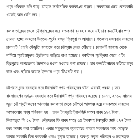
পণ্য পরিবহন যদি বাড়ে, তাহলে অর্থনৈতিক কর্মকাণ্ড বাড়বে। সরকারের চেয়ে বেসরকারি
খাতেই আয় বেশি হবে।
কলকাতা বন্দর থেকে চট্টগ্রাম বন্দর হয়ে সড়কপথ ব্যবহার করে এই চার কনটেইনার পণ্য
নেওয়া হচ্ছে ভারতের উত্তর–পূর্বের রাজ্য ত্রিপুরা ও আসামে। গতকাল মঙ্গলবার ভারতের
চালানটি ‘এমভি সেঁজুতি’ জাহাজে করে চট্টগ্রাম বন্দরে পৌঁছায়। চালানটি জাহাজ থেকে
নামিয়ে প্রাইমমুভার ট্রেইলার গাড়িতে রাখা হয়েছে। কাস্টমস প্রক্রিয়া শেষে এটির
ত্রিপুরার আগরতলার উদ্দেশেও রওনা হওয়ার কথা রয়েছে। চার কনটেইনারের দুটিতে মসুর
ডাল এবং দুটিতে রয়েছে ইস্পাত পণ্য ‘টিএমটি বার’।
চট্টগ্রাম বন্দর ব্যবহার করে ট্রানজিট পণ্য পরিবহনের ঘটনা এবারই প্রথম। তবে
বাংলাদেশের ভূখণ্ড ব্যবহার করে ট্রানজিট পণ্য পরিবহন হয়েছে। যেমন, ২০১৬ সালের
জুনে নৌ প্রটোকলের আওতায় কলকাতা থেকে নৌপথে আশুগঞ্জ হয়ে সড়কপথে ভারতের
আগরতলায় পণ্য পরিবহন হয়। তখন টনপ্রতি ট্রানজিট মাশুল বাবদ ১৯২ টাকা,
নিরাপত্তা ফি ৫০ টাকা, নৌবন্দরের ফি বাবদ সাড়ে ৩৪ টাকাসহ টনপ্রতি মোট ২৭৭ টাকা
করে আদায় করা হয়েছিল। এবার সমুদ্রবন্দর ব্যবহারের কারণে সরকারের আয় বেড়েছে।
আবার সরকারি ফির কয়েকটি খাতও যুক্ত হয়েছে। অবশ্য সড়ক পরিবহন ও মহাসড়ক