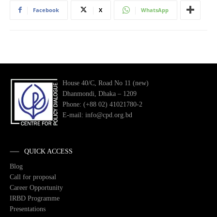
Facebook
X
WhatsApp
House 40/C, Road No 11 (new)
Dhanmondi, Dhaka – 1209
Phone: (+88 02) 41021780-2
E-mail: info@cpd.org.bd
QUICK ACCESS
Blog
Call for proposal
Career Opportunity
IRBD Programme
Presentations