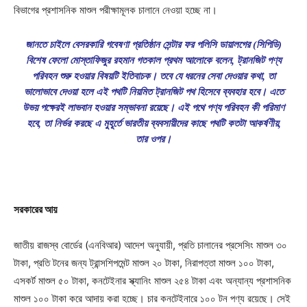
বিভাগের প্রশাসনিক মাশুল পরীক্ষামূলক চালানে নেওয়া হচ্ছে না।
জানতে চাইলে বেসরকারি গবেষণা প্রতিষ্ঠান সেন্টার ফর পলিসি ডায়ালগের (সিপিডি)
বিশেষ ফেলো মোস্তাফিজুর রহমান গতকাল প্রথম আলোকে বলেন, ট্রানজিট পণ্য
পরিবহন শুরু হওয়ার বিষয়টি ইতিবাচক। তবে যে ধরনের সেবা দেওয়ার কথা, তা
ভালোভাবে দেওয়া হলে এই পথটি নিয়মিত ট্রানজিট পথ হিসেবে ব্যবহার হবে। এতে
উভয় পক্ষেরই লাভবান হওয়ার সম্ভাবনা রয়েছে। এই পথে পণ্য পরিবহন কী পরিমাণ
হবে, তা নির্ভর করছে এ মুহূর্তে ভারতীয় ব্যবসায়ীদের কাছে পথটি কতটা আকর্ষণীয়,
তার ওপর।
সরকারের আয়
জাতীয় রাজস্ব বোর্ডের (এনবিআর) আদেশ অনুযায়ী, প্রতি চালানের প্রসেসিং মাশুল ৩০
টাকা, প্রতি টনের জন্য ট্রান্সশিপমেন্ট মাশুল ২০ টাকা, নিরাপত্তা মাশুল ১০০ টাকা,
এসকর্ট মাশুল ৫০ টাকা, কনটেইনার স্ক্যানিং মাশুল ২৫৪ টাকা এবং অন্যান্য প্রশাসনিক
মাশুল ১০০ টাকা করে আদায় করা হচ্ছে। চার কনটেইনারে ১০০ টন পণ্য রয়েছে। সেই