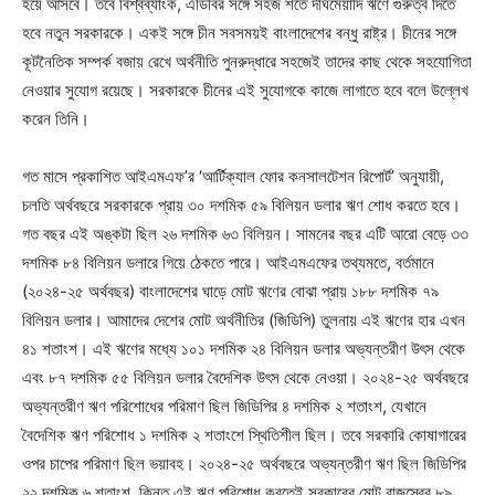
হয়ে আসবে। তবে বিশ্বব্যাংক, এডিবির সঙ্গে সহজ শর্তে দীর্ঘমেয়াদি ঋণে গুরুত্ব দিতে
হবে নতুন সরকারকে। একই সঙ্গে চীন সবসময়ই বাংলাদেশের বন্ধু রাষ্ট্র। চীনের সঙ্গে
কূটনৈতিক সম্পর্ক বজায় রেখে অর্থনীতি পুনরুদ্ধারে সহজেই তাদের কাছ থেকে সহযোগিতা
নেওয়ার সুযোগ রয়েছে। সরকারকে চীনের এই সুযোগকে কাজে লাগাতে হবে বলে উল্লেখ
করেন তিনি।
গত মাসে প্রকাশিত আইএমএফ’র ‘আর্টিক্যাল ফোর কনসালটেশন রিপোর্ট’ অনুযায়ী,
চলতি অর্থবছরে সরকারকে প্রায় ৩০ দশমিক ৫৯ বিলিয়ন ডলার ঋণ শোধ করতে হবে।
গত বছর এই অঙ্কটা ছিল ২৬ দশমিক ৬৩ বিলিয়ন। সামনের বছর এটি আরো বেড়ে ৩৩
দশমিক ৮৪ বিলিয়ন ডলারে গিয়ে ঠেকতে পারে। আইএমএফের তথ্যমতে, বর্তমানে
(২০২৪-২৫ অর্থবছর) বাংলাদেশের ঘাড়ে মোট ঋণের বোঝা প্রায় ১৮৮ দশমিক ৭৯
বিলিয়ন ডলার। আমাদের দেশের মোট অর্থনীতির (জিডিপি) তুলনায় এই ঋণের হার এখন
৪১ শতাংশ। এই ঋণের মধ্যে ১০১ দশমিক ২৪ বিলিয়ন ডলার অভ্যন্তরীণ উৎস থেকে
এবং ৮৭ দশমিক ৫৫ বিলিয়ন ডলার বৈদেশিক উৎস থেকে নেওয়া। ২০২৪-২৫ অর্থবছরে
অভ্যন্তরীণ ঋণ পরিশোধের পরিমাণ ছিল জিডিপির ৪ দশমিক ২ শতাংশ, যেখানে
বৈদেশিক ঋণ পরিশোধ ১ দশমিক ২ শতাংশে স্থিতিশীল ছিল। তবে সরকারি কোষাগারের
ওপর চাপের পরিমাণ ছিল ভয়াবহ। ২০২৪-২৫ অর্থবছরে অভ্যন্তরীণ ঋণ ছিল জিডিপির
২২ দশমিক ৬ শতাংশ, কিন্তু এই ঋণ পরিশোধ করতেই সরকারের মোট রাজস্বের ৮৯