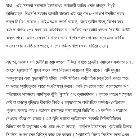
বাধা। এই সমস্যা সমাধানে ইতোমধ্যে অর্থমন্ত্রী আমির খসরু মাহমুদ চৌধুরী
জানিয়েছেন, বিএনপি সরকার আগামী বাজেটে এই অনুপাত ৮ শতাংশে উন্নীত করার
লক্ষ্য নির্ধারণ করেছে। আইএমএফ সতর্ক করেছে, অভ্যন্তরীণ উৎস, বিশেষ করে
ব্যাংক খাতের ওপর সরকারের অতিরিক্ত ঋণ নির্ভরতা বেসরকারি খাতকে ‘ক্রাউড আউট’
করতে পারে। অর্থাৎ বেসরকারি খাতের জন্য ঋণের প্রাপ্যতা কমে যাবে এবং আর্থিক
খাতের ওপর বাড়তি চাপ পড়বে, যা শেষ পর্যন্ত ঋণের খরচ বাড়িয়ে দেবে।
এছাড়া, সরকার যদি দেউলিয়া ব্যাংকগুলো টিকিয়ে রাখতে কেন্দ্রীয় ব্যাংকের সহায়তা নেয়,
তাহলে স্বল্পমেয়াদি সুদের হারের ওপর নিয়ন্ত্রণ হারানোর ঝুঁকি থাকে। এটি মুদ্রার
অবমূল্যায়ন এবং মুদ্রাস্ফীতি ঘটিয়ে একটি ক্ষতিকর অর্থনৈতিক চক্র তৈরি করতে পারে,
যা ঋণের স্থায়িত্বকে আরো সংকটাপন্ন করবে। আইএমএফের মতে, বাংলাদেশের ঋণ
পরিশোধের সক্ষমতার সামগ্রিক ঝুঁকি ‘সুস্পষ্ট এবং ক্রমবর্ধমান’। ব্যাংক খাতের সংস্কারে
দেরি বা রাজস্ব বৃদ্ধিতে ধীরগতি নিকট ও মধ্যমেয়াদে অর্থনৈতিক কর্মকা-ে নেতিবাচক
প্রভাব ফেলতে পারে। বর্তমানে রাজস্বের লক্ষ্যমাত্রা জিডিপির ১২ দশমিক ২ শতাংশে
নেওয়ার পরিকল্পনা রয়েছে। এই ঝুঁকি কমাতে প্রতিবেদনে সরকারি সিকিউরিটিজের
বিনিয়োগকারী বাড়ানোর ওপর জোর দেওয়া হয়েছে। কর্তৃপক্ষ ইতোমধ্যে ‘প্রাইমারি ডিলার
সিস্টেম’ সংস্কারসহ বিভিন্ন কাজ শুরু করেছে। ‘প্রাইমারি ডিলার সিস্টেম’ হলো এমন