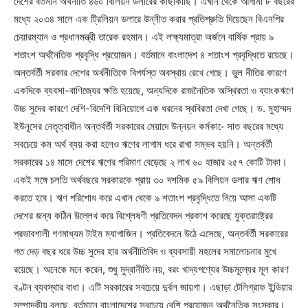
দেশের বর্তমান অর্থনীতি ৪৬০ বিলিয়ন ডলারের কাছাকাছি। এখান থেকে আগামী ৮ বছরের
মধ্যে ২০৩৪ সালে এক ট্রিলিয়ন ডলারে উন্নীত করার প্রতিশ্রুতি দিয়েছেন বিএনপির
চেয়ারম্যান ও প্রধানমন্ত্রী তারেক রহমান। এই লক্ষ্যমাত্রা অর্জনে বার্ষিক প্রায় ৯
শতাংশ অর্থনৈতিক প্রবৃদ্ধি প্রয়োজন। বর্তমানে বাংলাদেশ ৪ শতাংশ প্রবৃদ্ধিতে রয়েছে।
অন্তর্বর্তী সরকার দেশের অর্থনীতিকে বিপর্যস্ত অবস্থায় রেখে গেছে। ভুল নীতির কারণে
একদিকে ব্যবসা-বাণিজ্যের ক্ষতি হয়েছে, অন্যদিকে রাজনৈতিক অস্থিরতা ও ব্যাংকঋণে
উচ্চ সুদের কারণে দেশি-বিদেশি বিনিয়োগে এক ধরনের স্থবিরতা দেখা গেছে। ড. মুহাম্মদ
ইউনূসের নেতৃত্বাধীন অন্তর্বর্তী সরকারের মেয়াদে উন্নয়ন কর্মকা-ে সাত বছরের মধ্যে
সবচেয়ে কম অর্থ ব্যয় করা হলেও ঋণের লাগাম ধরে রাখা সম্ভব হয়নি। অন্তর্বর্তী
সরকারের ১৪ মাসে দেশের ঋণের পরিমাণ বেড়েছে ২ লাখ ৬০ হাজার ২৫৭ কোটি টাকা।
একই সঙ্গে চলতি অর্থবছরে সরকারকে প্রায় ৩০ দশমিক ৫৯ বিলিয়ন ডলার ঋণ শোধ
করতে হবে। ঋণ পরিশোধ করে এখান থেকে ৯ শতাংশ প্রবৃদ্ধিতে নিয়ে আসা একটি
দেশের জন্য কঠিন উল্লেখ করে বিশ্লেষণী প্রতিবেদন প্রকাশ করেছে যুক্তরাষ্ট্রের
প্রভাবশালী গণমাধ্যম টাইম ম্যাগাজিন। প্রতিবেদনে উঠে এসেছে, অন্তর্বর্তী সরকারের
গত দেড় বছর ধরে উচ্চ সুদের হার অর্থনীতিবিদ ও ব্যবসায়ী মহলের সমালোচনার মুখে
রয়েছে। অনেকে মনে করেন, শুধু মুদ্রানীতি নয়, বরং খাদ্যপণ্যের উচ্চমূল্যের মূল কারণ
বণ্টন ব্যবস্থার বাধা। এটি সরকারের সবচেয়ে দুর্বল জায়গা। এছাড়া টেলিগ্রাফ ইন্ডিয়ার
সম্পাদকীয় বলছে, বর্তমানে বাংলাদেশের সবচেয়ে বেশি প্রয়োজন অর্থনৈতিক সংস্কার।