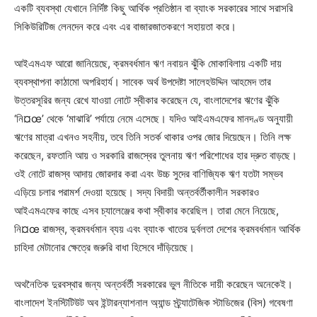
একটি ব্যবস্থা যেখানে নির্দিষ্ট কিছু আর্থিক প্রতিষ্ঠান বা ব্যাংক সরকারের সাথে সরাসরি
সিকিউরিটিজ লেনদেন করে এবং এর বাজারজাতকরণে সহায়তা করে।
আইএমএফ আরো জানিয়েছে, ক্রমবর্ধমান ঋণ নবায়ন ঝুঁকি মোকাবিলায় একটি দায়
ব্যবস্থাপনা কাঠামো অপরিহার্য। সাবেক অর্থ উপদেষ্টা সালেহউদ্দিন আহমেদ তার
উত্তরসূরির জন্য রেখে যাওয়া নোটে স্বীকার করেছেন যে, বাংলাদেশের ঋণের ঝুঁকি
‘নি¤œ’ থেকে ‘মাঝারি’ পর্যায়ে নেমে এসেছে। যদিও আইএমএফের মানদণ্ড অনুযায়ী
ঋণের মাত্রা এখনও সহনীয়, তবে তিনি সতর্ক থাকার ওপর জোর দিয়েছেন। তিনি লক্ষ
করেছেন, রফতানি আয় ও সরকারি রাজস্বের তুলনায় ঋণ পরিশোধের হার দ্রুত বাড়ছে।
ওই নোটে রাজস্ব আদায় জোরদার করা এবং উচ্চ সুদের বাণিজ্যিক ঋণ যতটা সম্ভব
এড়িয়ে চলার পরামর্শ দেওয়া হয়েছে। সদ্য বিদায়ী অন্তর্বর্তীকালীন সরকারও
আইএমএফের কাছে এসব চ্যালেঞ্জের কথা স্বীকার করেছিল। তারা মেনে নিয়েছে,
নি¤œ রাজস্ব, ক্রমবর্ধমান ব্যয় এবং ব্যাংক খাতের দুর্বলতা দেশের ক্রমবর্ধমান আর্থিক
চাহিদা মেটানোর ক্ষেত্রে জরুরি বাধা হিসেবে দাঁড়িয়েছে।
অথনৈতিক দুরবস্থার জন্য অন্তর্বর্তী সরকারের ভুল নীতিকে দায়ী করেছেন অনেকেই।
বাংলাদেশ ইনস্টিটিউট অব ইন্টারন্যাশনাল অ্যান্ড স্ট্র্যাটেজিক স্টাডিজের (বিস) গবেষণা