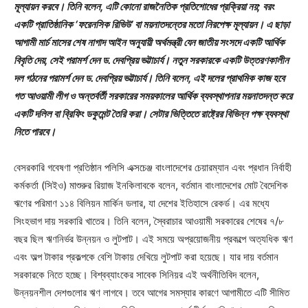
মূল্যায়ন করবে। তিনি বলেন, এটি কোনো রাজনৈতিক প্রতিশোধের প্রক্রিয়া নয়; বরং
একটি প্রাতিষ্ঠানিক ‘ফরেনসিক রিভিউ’ বা ময়নাতদন্তের মতো নিরপেক্ষ মূল্যায়ন। এ ছাড়া
আগামী মার্চ মাসের শেষ নাগাদ আইন অনুযায়ী অর্থমন্ত্রী যেন জাতীয় সংসদে একটি আর্থিক
বিবৃতি দেয়, সেই পরামর্শ দেন ড. দেবপ্রিয় ভট্টাচার্য। নতুন সরকারকে একটি উত্তরণকালীন
দল গঠনের পরামর্শ দেন ড. দেবপ্রিয় ভট্টাচার্য। তিনি বলেন, এই দলের প্রাথমিক কাজ হবে
গত আওয়ামী লীগ ও অন্তর্বর্তী সরকারের সময়কালের আর্থিক ব্যবস্থাপনার ময়নাতদন্ত করে
একটি দলিল বা ব্রিফিং ডকুমেন্ট তৈরি করা। সেটার ভিত্তিতে রাষ্ট্রের বিভিন্ন পক্ষ ব্যবস্থা
নিতে পারবে।
বেসরকারি গবেষণা প্রতিষ্ঠান পলিসি এক্সচেঞ্জ বাংলাদেশের চেয়ারম্যান এবং প্রধান নির্বাহী
কর্মকর্তা (সিইও) মাশুরুর রিয়াজ ইনকিলাবকে বলেন, বর্তমান বাংলাদেশের মোট বৈদেশিক
ঋণের পরিমাণ ১১৪ বিলিয়ন মার্কিন ডলার, যা দেশের ইতিহাসে রেকর্ড। এর মধ্যে
সিংহভাগ দায় সরকারি খাতের। তিনি বলেন, স্বৈরাচার আওয়ামী সরকারের শেষের ৭/৮
বছর ছিল ঋণনির্ভর উন্নয়ন ও লুটপাট। এই সময়ে অপ্রয়োজনীয় প্রকল্পে অত্যধিক ঋণ
এবং অল্প টাকার প্রকল্পকে বেশি টাকায় দেখিয়ে লুটপাট করা হয়েছে। যার দায় বর্তমান
সরকারকে নিতে হচ্ছে। বিশ্বব্যাংকের সাবেক সিনিয়র এই অর্থনীতিবিদ বলেন,
উন্নয়নশীল দেশগুলোর ঋণ লাগবে। তবে আগের সমস্যার কারণে আগামীতে এটি সীমিত