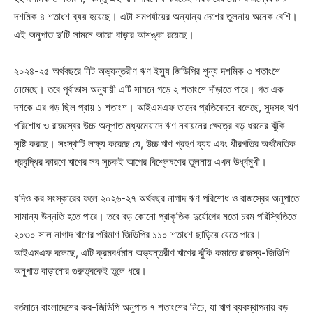
দশমিক ৪ শতাংশ ব্যয় হয়েছে। এটা সমপর্যায়ের অন্যান্য দেশের তুলনায় অনেক বেশি।
এই অনুপাত দু’টি সামনে আরো বাড়ার আশঙ্কা রয়েছে।
২০২৪-২৫ অর্থবছরে নিট অভ্যন্তরীণ ঋণ ইস্যু জিডিপির শূন্য দশমিক ৩ শতাংশে
নেমেছে। তবে পূর্বাভাস অনুযায়ী এটি সামনে গড়ে ২ শতাংশে দাঁড়াতে পারে। গত এক
দশকে এর গড় ছিল প্রায় ১ শতাংশ। আইএমএফ তাদের প্রতিবেদনে বলেছে, সুদসহ ঋণ
পরিশোধ ও রাজস্বের উচ্চ অনুপাত মধ্যমেয়াদে ঋণ নবায়নের ক্ষেত্রে বড় ধরনের ঝুঁকি
সৃষ্টি করছে। সংস্থাটি লক্ষ্য করেছে যে, উচ্চ ঋণ গ্রহণ ব্যয় এবং ধীরগতির অর্থনৈতিক
প্রবৃদ্ধির কারণে ঋণের সব সূচকই আগের বিশ্লেষণের তুলনায় এখন ঊর্ধ্বমুখী।
যদিও কর সংস্কারের ফলে ২০২৬-২৭ অর্থবছর নাগাদ ঋণ পরিশোধ ও রাজস্বের অনুপাতে
সামান্য উন্নতি হতে পারে। তবে বড় কোনো প্রাকৃতিক দুর্যোগের মতো চরম পরিস্থিতিতে
২০৩০ সাল নাগাদ ঋণের পরিমাণ জিডিপির ১১০ শতাংশ ছাড়িয়ে যেতে পারে।
আইএমএফ বলেছে, এটি ক্রমবর্ধমান অভ্যন্তরীণ ঋণের ঝুঁকি কমাতে রাজস্ব-জিডিপি
অনুপাত বাড়ানোর গুরুত্বকেই তুলে ধরে।
বর্তমানে বাংলাদেশের কর-জিডিপি অনুপাত ৭ শতাংশের নিচে, যা ঋণ ব্যবস্থাপনায় বড়