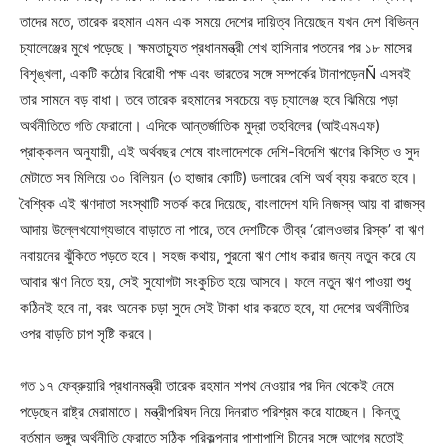
তাদের মতে, তারেক রহমান এমন এক সময়ে দেশের দায়িত্ব নিয়েছেন যখন দেশ বিভিন্ন
চ্যালেঞ্জের মুখে পড়েছে। ক্ষমতাচ্যুত প্রধানমন্ত্রী শেখ হাসিনার পতনের পর ১৮ মাসের
বিশৃঙ্খলা, একটি কঠোর বিরোধী পক্ষ এবং ভারতের সঙ্গে সম্পর্কের টানাপড়েনÑ এসবই
তার সামনে বড় বাধা। তবে তারেক রহমানের সবচেয়ে বড় চ্যালেঞ্জ হবে ঝিমিয়ে পড়া
অর্থনীতিতে গতি ফেরানো। এদিকে আন্তর্জাতিক মুদ্রা তহবিলের (আইএমএফ)
প্রাক্কলন অনুযায়ী, এই অর্থবছর শেষে বাংলাদেশকে দেশি-বিদেশি ঋণের কিস্তি ও সুদ
মেটাতে সব মিলিয়ে ৩০ বিলিয়ন (৩ হাজার কোটি) ডলারের বেশি অর্থ ব্যয় করতে হবে।
বৈশ্বিক এই ঋণদাতা সংস্থাটি সতর্ক করে দিয়েছে, বাংলাদেশ যদি নিজস্ব আয় বা রাজস্ব
আদায় উল্লেখযোগ্যভাবে বাড়াতে না পারে, তবে দেশটিকে তীব্র ‘রোলওভার রিস্ক’ বা ঋণ
নবায়নের ঝুঁকিতে পড়তে হবে। সহজ কথায়, পুরনো ঋণ শোধ করার জন্য নতুন করে যে
আবার ঋণ নিতে হয়, সেই সুযোগটা সংকুচিত হয়ে আসবে। ফলে নতুন ঋণ পাওয়া শুধু
কঠিনই হবে না, বরং অনেক চড়া সুদে সেই টাকা ধার করতে হবে, যা দেশের অর্থনীতির
ওপর বাড়তি চাপ সৃষ্টি করবে।
গত ১৭ ফেব্রুয়ারি প্রধানমন্ত্রী তারেক রহমান শপথ নেওয়ার পর দিন থেকেই নেমে
পড়েছেন রাষ্ট্র মেরামাতে। মন্ত্রীপরিষদ নিয়ে দিনরাত পরিশ্রম করে যাচ্ছেন। কিন্তু
বর্তমান ভঙ্গুর অর্থনীতি ফেরাতে সঠিক পরিকল্পনার পাশাপাশি চীনের সঙ্গে আগের মতোই