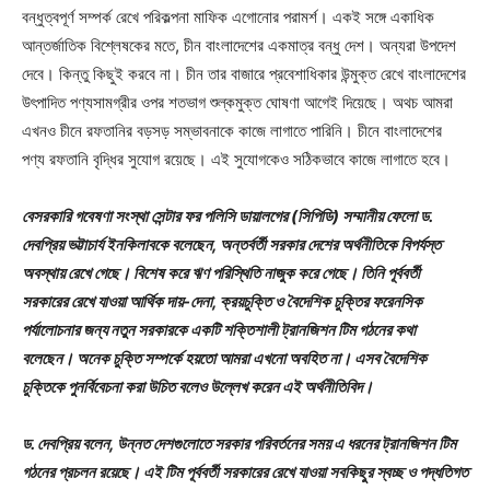
বন্ধুত্বপূর্ণ সম্পর্ক রেখে পরিকল্পনা মাফিক এগোনোর পরামর্শ। একই সঙ্গে একাধিক
আন্তর্জাতিক বিশ্লেষকের মতে, চীন বাংলাদেশের একমাত্র বন্ধু দেশ। অন্যরা উপদেশ
দেবে। কিন্তু কিছুই করবে না। চীন তার বাজারে প্রবেশাধিকার উন্মুক্ত রেখে বাংলাদেশের
উৎপাদিত পণ্যসামগ্রীর ওপর শতভাগ শুল্কমুক্ত ঘোষণা আগেই দিয়েছে। অথচ আমরা
এখনও চীনে রফতানির বড়সড় সম্ভাবনাকে কাজে লাগাতে পারিনি। চীনে বাংলাদেশের
পণ্য রফতানি বৃদ্ধির সুযোগ রয়েছে। এই সুযোগকেও সঠিকভাবে কাজে লাগাতে হবে।
বেসরকারি গবেষণা সংস্থা সেন্টার ফর পলিসি ডায়ালগের (সিপিডি) সম্মানীয় ফেলো ড.
দেবপ্রিয় ভট্টাচার্য ইনকিলাবকে বলেছেন, অন্তর্বর্তী সরকার দেশের অর্থনীতিকে বিপর্যস্ত
অবস্থায় রেখে গেছে। বিশেষ করে ঋণ পরিস্থিতি নাজুক করে গেছে। তিনি পূর্ববর্তী
সরকারের রেখে যাওয়া আর্থিক দায়-দেনা, ক্রয়চুক্তি ও বৈদেশিক চুক্তির ফরেনসিক
পর্যালোচনার জন্য নতুন সরকারকে একটি শক্তিশালী ট্রানজিশন টিম গঠনের কথা
বলেছেন। অনেক চুক্তি সম্পর্কে হয়তো আমরা এখনো অবহিত না। এসব বৈদেশিক
চুক্তিকে পুনর্বিবেচনা করা উচিত বলেও উল্লেখ করেন এই অর্থনীতিবিদ।
ড. দেবপ্রিয় বলেন, উন্নত দেশগুলোতে সরকার পরিবর্তনের সময় এ ধরনের ট্রানজিশন টিম
গঠনের প্রচলন রয়েছে। এই টিম পূর্ববর্তী সরকারের রেখে যাওয়া সবকিছুর স্বচ্ছ ও পদ্ধতিগত