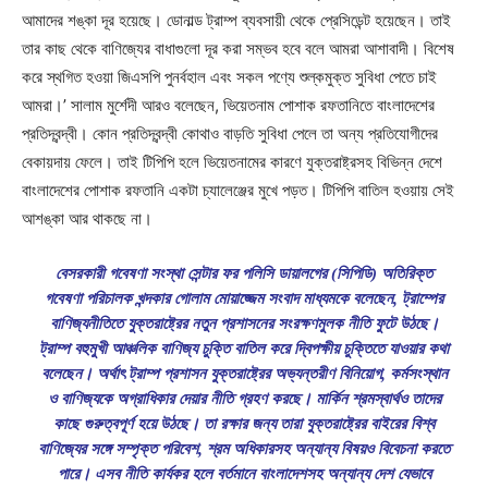
আমাদের শঙ্কা দূর হয়েছে। ডোনাল্ড ট্রাম্প ব্যবসায়ী থেকে প্রেসিডেন্ট হয়েছেন। তাই
তার কাছ থেকে বাণিজ্যের বাধাগুলো দূর করা সম্ভব হবে বলে আমরা আশাবাদী। বিশেষ
করে স্থগিত হওয়া জিএসপি পুনর্বহাল এবং সকল পণ্যে শুল্কমুক্ত সুবিধা পেতে চাই
আমরা।’ সালাম মুর্শেদী আরও বলেছেন, ভিয়েতনাম পোশাক রফতানিতে বাংলাদেশের
প্রতিদ্বন্দ্বী। কোন প্রতিদ্বন্দ্বী কোথাও বাড়তি সুবিধা পেলে তা অন্য প্রতিযোগীদের
বেকায়দায় ফেলে। তাই টিপিপি হলে ভিয়েতনামের কারণে যুক্তরাষ্ট্রসহ বিভিন্ন দেশে
বাংলাদেশের পোশাক রফতানি একটা চ্যালেঞ্জের মুখে পড়ত। টিপিপি বাতিল হওয়ায় সেই
আশঙ্কা আর থাকছে না।
বেসরকারী গবেষণা সংস্থা সেন্টার ফর পলিসি ডায়ালগের (সিপিডি) অতিরিক্ত
গবেষণা পরিচালক খন্দকার গোলাম মোয়াজ্জেম সংবাদ মাধ্যমকে বলেছেন, ট্রাম্পের
বাণিজ্যনীতিতে যুক্তরাষ্ট্রের নতুন প্রশাসনের সংরক্ষণমুলক নীতি ফুটে উঠছে।
ট্রাম্প বহুমুখী আঞ্চলিক বাণিজ্য চুক্তি বাতিল করে দ্বিপক্ষীয় চুক্তিতে যাওয়ার কথা
বলেছেন। অর্থাৎ ট্রাম্প প্রশাসন যুক্তরাষ্ট্রের অভ্যন্তরীণ বিনিয়োগ, কর্মসংস্থান
ও বাণিজ্যকে অগ্রাধিকার দেয়ার নীতি গ্রহণ করছে। মার্কিন শ্রমস্বার্থও তাদের
কাছে গুরুত্বপূর্ণ হয়ে উঠছে। তা রক্ষার জন্য তারা যুক্তরাষ্ট্রের বাইরের বিশ্ব
বাণিজ্যের সঙ্গে সম্পৃক্ত পরিবেশ, শ্রম অধিকারসহ অন্যান্য বিষয়ও বিবেচনা করতে
পারে। এসব নীতি কার্যকর হলে বর্তমানে বাংলাদেশসহ অন্যান্য দেশ যেভাবে