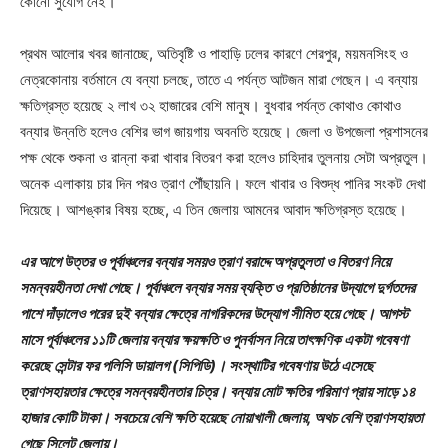
কোনো সুযোগ নেই।
প্রথম আলোর খবর জানাচ্ছে, অতিবৃষ্টি ও পাহাড়ি ঢলের কারণে শেরপুর, ময়মনসিংহ ও
নেত্রকোনায় বর্তমানে যে বন্যা চলছে, তাতে এ পর্যন্ত আটজন মারা গেছেন। এ বন্যায়
ক্ষতিগ্রস্ত হয়েছে ২ লাখ ৩২ হাজারের বেশি মানুষ। বুধবার পর্যন্ত কোথাও কোথাও
বন্যার উন্নতি হলেও বেশির ভাগ জায়গায় অবনতি হয়েছে। জেলা ও উপজেলা প্রশাসনের
পক্ষ থেকে শুকনা ও রান্না করা খাবার বিতরণ করা হলেও চাহিদার তুলনায় সেটা অপ্রতুল।
অনেক এলাকায় চার দিন পরও ত্রাণ পৌঁছায়নি। ফলে খাবার ও বিশুদ্ধ পানির সংকট দেখা
দিয়েছে। আশঙ্কার বিষয় হচ্ছে, এ তিন জেলায় আমনের আবাদ ক্ষতিগ্রস্ত হয়েছে।
এর আগে উত্তর ও পূর্বাঞ্চলের বন্যার সময়ও ত্রাণ বরাদ্দে অপ্রতুলতা ও বিতরণ নিয়ে
সমন্বয়হীনতা দেখা গেছে। পূর্বাঞ্চলে বন্যার সময় ব্যক্তি ও প্রতিষ্ঠানের উদ্যাগে দুর্গতদের
পাশে দাঁড়ালেও পরের দুই বন্যার ক্ষেত্রে নাগরিকদের উদ্যোগ সীমিত হয়ে গেছে। আগস্ট
মাসে পূর্বাঞ্চলের ১১টি জেলায় বন্যার ক্ষয়ক্ষতি ও পুনর্বাসন নিয়ে তাৎক্ষণিক একটা গবেষণা
করেছে সেন্টার ফর পলিসি ডায়ালগ (সিপিডি)। সংস্থাটির গবেষণায় উঠে এসেছে
ত্রাণসহায়তার ক্ষেত্রে সমন্বয়হীনতার চিত্র। বন্যায় মোট ক্ষতির পরিমাণ প্রায় সাড়ে ১৪
হাজার কোটি টাকা। সবচেয়ে বেশি ক্ষতি হয়েছে নোয়াখালী জেলায়, অথচ বেশি ত্রাণসহায়তা
গেছে সিলেট জেলায়।