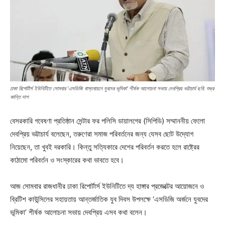
ঢাকা রিপোর্টার্স ইউনিটিতে সোমবার ‘এসডিজি বাস্তবায়নে যুবদের ভূমিকা’ শীর্ষক আলোচনা সভায় দেবপ্রিয় ভট্টাচার্য ছবি: শুভ্র
কান্তি দাশ
বেসরকারি গবেষণা প্রতিষ্ঠান সেন্টার ফর পলিসি ডায়ালগের (সিপিডি) সম্মাননীয় ফেলো
দেবপ্রিয় ভট্টাচার্য বলেছেন, তরুণেরা সমাজ পরিবর্তনের জন্য যেসব ছোট উদ্যোগ
নিয়েছেন, তা খুবই দরকারি। কিন্তু সত্যিকারে দেশের পরিবর্তন করতে হলে রাষ্ট্রের
কাঠামো পরিবর্তন ও সংস্কারের কথা ভাবতে হবে।
আজ সোমবার রাজধানীর ঢাকা রিপোর্টার্স ইউনিটিতে দ্য হাঙ্গার প্রজেক্টের আয়োজনে ও
ব্রিটিশ কাউন্সিলের সহায়তায় আন্তর্জাতিক যুব দিবস উপলক্ষে ‘এসডিজি অর্জনে যুবদের
ভূমিকা’ শীর্ষক আলোচনা সভায় দেবপ্রিয় এসব কথা বলেন।