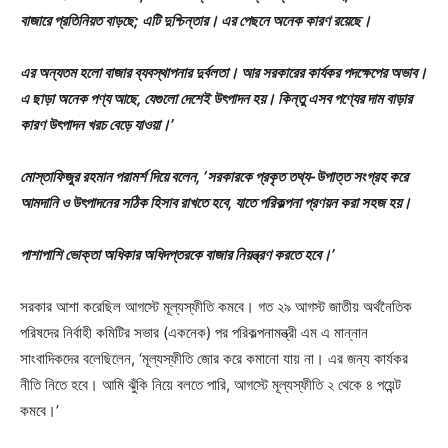
বাজারে প্রতিনিয়ত বাড়ছে; এটি দুশ্চিন্তার। এর পেছনে অনেক কারণ রয়েছে।
এর অন্যতম হলো বাজার ব্যবস্থাপনার দুর্বলতা। আর সরকারের কার্যকর পদক্ষেপের অভাব।
এ ছাড়া অনেক পণ্য আছে, যেগুলো দেশেই উৎপাদন হয়। কিন্তু এসব পণ্যের দাম বাড়ার
কারণ উৎপাদন খরচ বেড়ে যাওয়া।’
মোস্তাফিজুর রহমান পরামর্শ দিয়ে বলেন, ‘সরকারকে প্রকৃত তথ্য-উপাত্ত সংগ্রহ করে
আমদানি ও উৎপাদনের সঠিক হিসাব রাখতে হবে, যাতে পরিকল্পনা প্রণয়ন করা সহজ হয়।
পাশাপাশি ভোক্তা অধিকার অধিদপ্তরকে বাজার নিয়ন্ত্রণ করতে হবে।’
সরকার আশা করেছিল আগস্টে মূল্যস্ফীতি কমবে। গত ২৯ আগস্ট জাতীয় অর্থনৈতিক
পরিষদের নির্বাহী কমিটির সভার (একনেক) পর পরিকল্পনামন্ত্রী এম এ মান্নান
সাংবাদিকদের বলেছিলেন, ‘মূল্যস্ফীতি জোর করে কমানো যায় না। এর জন্য কার্যকর
নীতি নিতে হবে। আমি ঝুঁকি নিয়ে বলতে পারি, আগস্টে মূল্যস্ফীতি ২ থেকে ৪ পয়েন্ট
কমবে।’