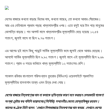
দেশের বাজারে কখনো বাড়ছে ডিমের দাম, কখনো মাছের, তো কখনো আবার পেঁয়াজের।
আর এর নেতিবাচক প্রভাব পড়ছে খাদ্যসামগ্রীর ওপর। এতে রসুই ঘরে টান পড়ে মানুষের
ভোগান্তি বাড়ছে। গত আগস্ট মাসে খাদ্যসামগ্রীর মূল্যস্ফীতি বেড়ে হয়েছে ১২.৫৪
শতাংশ, জুলাই মাসে যা ছিল ৯.৭৬ শতাংশ।
এর আগের দুই মাসে কিছু পয়েন্টে সার্বিক মূল্যস্ফীতি কমে জুলাই থেকে আবার বেড়েছে।
আগস্টে সার্বিক মূল্যস্ফীতি ছিল ৯.৯২ শতাংশ। জুলাই মাসে এই মূল্যস্ফীতি ছিল ৯.৬৯
শতাংশ। গ্রাম ও শহরে বর্তমানে খাদ্য মূল্যস্ফীতি ১২ শতাংশের বেশি।
গতকাল রবিবার বাংলাদেশ পরিসংখ্যান ব্যুরোর (বিবিএস) ওয়েবসাইটে প্রকাশিত
মূল্যস্ফীতির হালনাগাদ তথ্যে এমন চিত্র দেখা গেছে।
দেশের বাজারে নিত্যপণ্যের দাম না কমাকে দুশ্চিন্তার কারণ মনে করছেন বেসরকারি গবেষণা
সংস্থা সেন্টার ফর পলিসি ডায়ালগের (সিপিডি) সম্মাননীয় ফেলো মোস্তাফিজুর রহমান।
কালের কণ্ঠকে তিনি বলেন, ‘যেখানে বিশ্ববাজারে নিত্যপণ্যের দাম কমছে, সেখানে দেশের