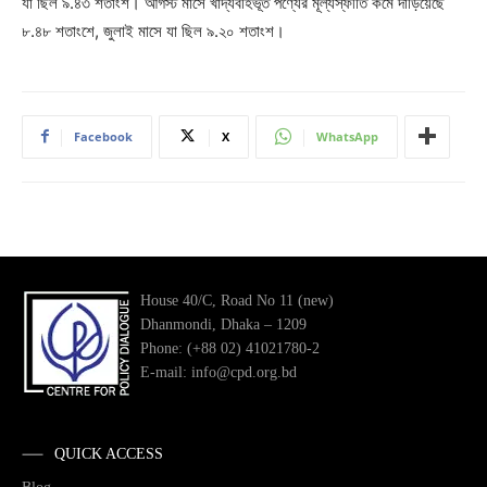
যা ছিল ৯.৪৩ শতাংশ। আগস্ট মাসে খাদ্যবহির্ভূত পণ্যের মূল্যস্ফীতি কমে দাঁড়িয়েছে
৮.৪৮ শতাংশে, জুলাই মাসে যা ছিল ৯.২০ শতাংশ।
Facebook
X
WhatsApp
House 40/C, Road No 11 (new)
Dhanmondi, Dhaka – 1209
Phone: (+88 02) 41021780-2
E-mail: info@cpd.org.bd
QUICK ACCESS