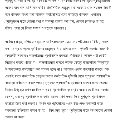
প্রস্তুতি নেওয়ার ক্ষেত্রে সরকারের পাশাপাশি বেসরকারি খাতের ক্ষেত্রেও প্রস্তুতিগুলো
দরকার হবে বলে আমি মনে করি। রাজনৈতিক নেতৃত্ব যারা সরকারে এবং সংসদে বিরোধী
দলে থাকবেন কিংবা যারা বিভিন্ন অ্যাসোসিয়েশনের দায়িত্বে থাকবেন, এলডিসি
গ্র্যাজুয়েশন যাতে কোনো বাধা বা সমস্যা ছাড়াই করা যায়, কোনো চ্যালেঞ্জ না হয়ে
দাঁড়ায়, তারা সে বিষয়ে সজাগ ও সচেতন থাকবেন।
অর্থসংক্রান্ত, বাণিজ্যসংক্রান্ত দায়িত্বগুলোতে মন্ত্রণালয় পরিচালনায় বিভিন্ন খাতে
দক্ষ, যোগ্য ও প্রাজ্ঞ ব্যক্তিদের নেতৃত্বে নিয়ে আসতে হবে। পূর্ববর্তী সরকার, এমনকি
অন্তর্বর্তী সরকারও আমলাতন্ত্রে প্রশাসনিক দুর্বলতা দেখিয়েছে। আসলে এটা কেউই
নিয়ন্ত্রণ করতে পারছে না। আমলাতন্ত্রের কারণে অনেক ক্ষেত্রে রাজনৈতিক সিদ্ধান্ত
উপযুক্তভাবে বাস্তবায়ন করা সম্ভব হচ্ছে না। আমাদের একটা প্রত্যাশা থাকবে, শুরু
থেকেই যাতে রাজনৈতিক নেতৃত্ব তাদের রাজনৈতিক দৃষ্টিভঙ্গি থেকে সুশৃঙ্খল প্রশাসনিক
ব্যবস্থা পরিচালনা করতে পারে। সুশৃঙ্খল প্রশাসনিক ব্যবস্থার ভেতরে যাতে দক্ষতার
বিচারে উপযুক্ত লোকবল নিয়োগ হয়। প্রশাসনিক ব্যবস্থার আকার ছোট করা দরকার।
কেননা, এত বড় প্রশাসনিক জায়গায় অনেক বেশি দক্ষতা দিয়ে সুশৃঙ্খল প্রশাসনিক
কাঠামো তৈরি করা জরুরি। বিশাল বড় প্রতিষ্ঠানের এমন উচ্চপদস্থ কর্মকর্তা যাতে
সরকারের দুশ্চিন্তার কারণ না হয়। সিদ্ধান্ত গ্রহণ প্রক্রিয়ায় যাতে বড় রকমের কোনো
প্রভাব না ফেলে।