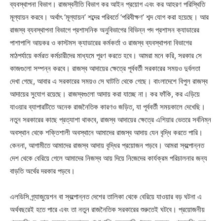
ব্যবস্থাপনা বিভাগ। রাজস্বনীতি বিভাগ কর আইন প্রয়োগ এবং কর আহরণ পরিস্থিতি
মূল্যায়ন করবে। অর্থাৎ ‘মূল্যায়ন’ শব্দের পরিবর্তে ‘পরিবীক্ষণ’ শব্দ যোগ করা হয়েছে। আর
রাজস্ব ব্যবস্থাপনা বিভাগে প্রশাসনিক অনুবিভাগের বিভিন্ন পদ প্রশাসন ক্যাডারের
পাশাপাশি আয়কর ও কাস্টমস ক্যাডারের কর্মকর্তা ও রাজস্ব ব্যবস্থাপনা বিভাগের
মাঠপর্যায়ে কর্মরত কর্মচারীদের মাধ্যমে পূরণ করতে হবে। আমরা মনে করি, সরকার সে
কাজগুলো সম্পন্ন করবে। রাজস্ব আদায়ের ক্ষেত্রে পূর্ববর্তী সরকারের সময়ও দুর্বলতা
দেখা গেছে, আবার এ সরকারের সময়ও সে ঘাটতি থেকে গেছে। বাংলাদেশে বিপুল রাজস্ব
আদায়ের সুযোগ রয়েছে। রাজস্বগুলো আদায় করা যাচ্ছে না। কর ফাঁকি, কর এড়িয়ে
যাওয়ার ব্যাপারটিতে অনেক রাজনৈতিক কারণও জড়িত, যা পূর্ববর্তী সময়কালে দেখেছি।
নতুন সরকারের কাছে প্রত্যাশা থাকবে, রাজস্ব আদায়ের ক্ষেত্রে এশিয়ার ভেতরে সর্বনিম্ন
অবস্থান থেকে শক্তিশালী অবস্থানে আমাদের রাজস্ব আদায় যেন বৃদ্ধি করতে পারি।
কেননা, আগামীতে আমাদের রাজস্ব আদায় বৃদ্ধির প্রয়োজন পড়বে। আমরা স্বল্পোন্নত
দেশ থেকে বেরিয়ে গেলে আমাদের নিজস্ব আয় দিয়ে নিজেদের কার্যক্রম পরিচালনার জন্য
বাড়তি অর্থের দরকার পড়বে।
এলডিসি গ্র্যাজুয়েশন বা স্বল্পোন্নত দেশের তালিকা থেকে বেরিয়ে যাওয়ার বড় ঘটনা এ
অর্থবছরেই হতে পারে এবং তা নতুন রাজনৈতিক সরকারের শুরুতেই ঘটবে। প্রয়োজনীয়