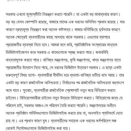
সরকার এখনো মূল্যস্ফীতি নিয়ন্ত্রণ করতে পারেনি। যা একটা বড় মাথাব্যথার কারণ।
বড় বড় যেসব কোম্পানি রয়েছে, বাজারে তাদের এক ধরনের অলিখিত প্রভাব রয়েছে। যার
কারণে দ্রব্যমূল্য নিয়ন্ত্রণ করা অনেক কষ্টসাধ্য। বাজার মনিটরিংয়ে দুর্বলতার কারণে
অনেক ক্ষেত্রেই ব্যবসায়ীদের কাছে অসহায় থাকে সরকার। এগুলোর ব্যাপারে
প্রয়োজনীয় ব্যবস্থা নিতে হবে। আমরা মনে করি, প্রাতিষ্ঠানিক সংস্কারের মাধ্যমে
ডিজিটালাইজেশন করে সরকার এ খাতগুলোকে স্বচ্ছ করতে পারে। জবাবদিহি
বাধ্যতামূলক করতে পারে। বাণিজ্য মন্ত্রণালয়, কৃষি মন্ত্রণালয়, খাদ্য মন্ত্রণালয় যাতে
প্রয়োজনীয় উদ্যোগ নিতে পারে, সে ধরনের ডিজিটাল উত্তরণ দরকার। এ ছাড়া একটা
গুরুত্বপূর্ণ বিষয় হলো- ব্যবসায়ীরা দীর্ঘদিন ধরে ব্যবসা-বাণিজ্য গুটিয়ে বসে আছে। তার
একটা বড় কারণ রাজনৈতিক অনিশ্চয়তা। নির্বাচনের পর রাজনৈতিক অনিশ্চয়তা বহুলাংশে
কমে যাবে। সুতরাং, ব্যবসায়ীরা রাজনৈতিক প্রেক্ষাপটে নতুন করে বিনিয়োগ করতে
চাইবেন। বিনিয়োগকারীরা চাইবেন নতুন উদ্যমে বিনিয়োগ করতে। বিনিয়োগের জন্য যে
পরিবেশ চাই, সরকার আজও সে পরিবেশ তৈরি করতে পারেনি। মন্ত্রণালয়ের অধীনে
অনেক প্রতিষ্ঠান সার্ভিসগুলোতে ডিজিটালাইজ করতে চায় না, অনলাইন প্লাটফর্মে যেতে
চায় না। এর প্রধান কারণ ঘুষ। ব্যবসায়ীদের সহায়ক এক ধরনের কর্মপরিবেশ শুরু
থেকেই সিস্টেমগুলোকে ডিজিটালাইজ করা যায়।