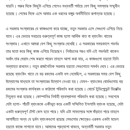
যায়নি। শুরুর দিকে কিছুটা এগিয়ে গেলেও মধ্যবর্তী পর্যায়ে বেশ কিছু সমস্যার সম্মুখীন
হয়েছে। শেষের দিকে এসে আবার এক ধরনের ভঙ্গুর অর্থনীতিতে রূপান্তর হয়েছে।
এ সরকার সংস্কারের যে কাজগুলো করে যাচ্ছে, নতুন সরকার এসে সেগুলো এগিয়ে নিয়ে
যাবে। এর ভেতরে সবচেয়ে গুরুত্বপূর্ণ কাজ হলো আর্থিক খাত বা ব্যাংকিং খাতের
সংস্কার। এখানে আমরা বেশ কিছু সংস্কার দেখেছি। এ সরকারের সময়কালে গভর্নর
তার মতো করে কিছু কাজ এগিয়ে নিয়েছেন। নির্বাচনের পরও যদি এই গভর্নরই থাকেন
অর্থাৎ তার মেয়াদ শেষ করতে পারেন তাহলে আশা করা যায়, এ কাজগুলো হয়তো তিনি
অব্যাহত রাখবেন। নতুন রাজনৈতিক সরকার হয়তো সেগুলোতে সমর্থন দেবে। এর ভেতরে
রয়েছে ব্যাংকিং খাতে যে বড় রকমের একটা ধস নেমেছিল, এ সরকারের সময় বেশ কিছু
উদ্যোগের মাধ্যমে তা সংস্কারের উদ্যোগ নেওয়া হয়। যেমন- ব্যাংকের বোর্ডগুলোয় বড়
রকমের সংস্কার কার্যক্রম ও কাঠামো পরিবর্তন করা হয়েছে। বোর্ডে ইন্ডিপেন্ডেন্ট ডিরেক্টর
নিযুক্ত করা হয়েছে। কোম্পানির নির্বাহী ব্যবস্থাপনা পরিবর্তন করা হয়েছে। সবশেষে
যেটা হলো- পাঁচটি ব্যাংককে একীভূত করে একটি সম্মিলিত ইসলামি ব্যাংক হয়েছে, যেটা
একটা গুরুত্বপূর্ণ টেস্ট কেস হতে পারে। যদি এটা সাফল্যের সঙ্গে দাঁড়াতে পারে তাহলে
আগামীতে অন্য যে দুর্বল ব্যাংকগুলো রয়েছে সেগুলোর ক্ষেত্রেও এরকম একটা মডেল
হয়তো কাজে লাগানো যাবে। আমাদের প্রত্যাশা থাকবে, অন্তর্বর্তী সরকার নতুন