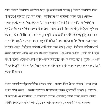
দেশি-বিদেশি বিনিয়োগ আমাদের জন্য খুব জরুরি হয়ে পড়েছে। বিদেশি বিনিয়োগ যাতে
বাংলাদেশে আসতে পারে তার জন্য প্রয়োজনীয় সব ব্যবস্থা করতে হবে। যেমন-
অবকাঠামো, গ্যাস, বিদ্যুতের লাইন, দক্ষ শ্রমিক ইত্যাদি। অনলাইন বা ডিজিটাল
প্লাটফর্মের সব সার্ভিস সচল রাখতে হবে। সরকারের উচিত হবে খাদ্যভিত্তিক স্বনির্ভর
হওয়া। টেকসই শিল্পায়ন, কর্মসংস্থান সৃষ্টি এবং জাতীয় অর্থনৈতিক প্রবৃদ্ধি বাড়ানোর
পাশাপাশি একটি দেশের সরকার কর্তৃক নির্ধারিত নিয়ম, আইন ও নির্দেশিকা মেনে চললে
সাপ্লাই চেইন-ভিত্তিক কাঠামো তৈরি করা সহজ হবে। চেইন-ভিত্তিক কাঠামো তৈরি
করতে কাঁচামাল থেকে শুরু করে উৎপাদন, মধ্যবর্তী পণ্য থেকে বিপণন- সেটা দেশে হোক
কিংবা বিদেশে হোক সেগুলো পূর্ণাঙ্গ একক কাঠামোয় পরিণত করতে হবে। সুতরাং, এগুলো
‘ইনফোর্সমেন্ট’ অর্থাৎ আইন, নিয়ম বা আদেশ নিশ্চিত করার জন্য সরকার যেন শুরু থেকেই
নজরদারি রাখে।
সংসদ আগামীতে দ্বিকক্ষবিশিষ্ট হওয়ার কথা। সংসদে বিরোধী দল থাকবে। তারা ছায়া
সংসদ গঠন করবে। এজন্য প্রত্যেক মন্ত্রণালয়ে তাদের ছায়ামন্ত্রী থাকবে। সবশেষে,
বাংলাদেশের যে সম্ভাবনা, সে সম্ভাবনা অনেক ক্ষেত্রেই আমরা অর্জন করতে পারিনি।
আগামী দিনে যে সরকার আসবে, সে সরকার দায়বদ্ধতা, জবাবদিহি এবং দক্ষতার