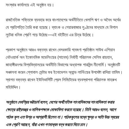
সংস্থার কার্যালয়ে এই অনুষ্ঠান হয়।
রাজনৈতিক শক্তিকে ব্যবহার করে বাংলাদেশের অর্থনীতিতে খেলাপি ঋণ ও অবৈধ অর্থের
যে প্রতিপত্তি তৈরি করা হয়েছে। ব্যাংক ও শেয়ারবাজার লুণ্ঠনের মাধ্যমে যে বিশাল
লুটেরা ধনিক শ্রেণি গড়ে উঠেছে—এই বইটিতে এর চিত্র উঠেছে।
প্রকাশ অনুষ্ঠানে আরও বক্তব্য রাখেন বেসরকারি গবেষণা প্রতিষ্ঠান সাউথ এশিয়ান
নেটওয়ার্ক অন ইকোনমিক মডেলিংয়ের (সানেম) নির্বাহী পরিচালক সেলিম রায়হান,
জাহাঙ্গীরনগর বিশ্ববিদ্যালয়ের অর্থনীতি বিভাগের অধ্যাপক শারমিন্দ নীলোর্মি। অনুষ্ঠানটি
সঞ্চালনা করেন গ্লোবাল সেন্টার ফর ইনোভেশন অ্যান্ড লার্নিংয়ের উপদেষ্টা রাদিয়া তামিম।
স্বাগত বক্তব্য রাখেন ইউনিভার্সিটি প্রেস লিমিটেডের ব্যবস্থাপনা পরিচালক মাহরুখ
মহিউদ্দিন।
অনুষ্ঠানে দেবপ্রিয় ভট্টাচার্য বলেন, দেশের অর্থনৈতিক সাংবাদিকদের সাংবাদিকতা করার
ক্ষেত্রে রাষ্ট্রযন্ত্র ও মালিকপক্ষকে মোকাবিলা করতে হয়েছে। তিনি আরও বলেন, আগে
পাঠক কূল এত উগ্র ও আগ্রাসী ছিলেন না। পাঠককুলের মধ্যে ক্ষুদ্র ও অতি উচ্চ স্বরের
এক শ্রেণি আছেন, যাঁরা এখন গণমাধ্যম বন্ধ করতে দিতে চান।