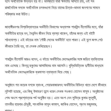
হলে অর্থনৈতিক উন্নয়ন হয় না। ভবিষ্যতে যারা ক্ষমতায় আসতে চায়, ওই সব
রাজনৈতিক দলকে অর্থনৈতিক চলকগুলো নিয়ে তাদের চিন্তা–ভাবনা জনগণের সামনে
পরিষ্কার করা উচিত।
জাহাঙ্গীরনগর বিশ্ববিদ্যালয়ের অর্থনীতি বিভাগের অধ্যাপক শারমিন্দ নীলোর্মির মতে, যাঁরা
অর্থনীতির ছাত্র নন, দৈনন্দিন জীবন নিয়ে ব্যস্ত থাকেন, তাঁদের জন্য এই বইটি
পঠনযোগ্য। এই বইয়ের নাম ‘গৌরী সেনের অর্থনীতি’ হতে পারত। এই যুগে জগৎ শেঠ
কীভাবে তৈরি হয়, তা লেখক দেখিয়েছেন।
শারমিন্দ নীলোর্মি আরও বলেন, এ বইয়ে অর্থনীতির কেলেঙ্কারির সঙ্গে জড়িত ব্যক্তিদের
নাম এসেছে। কিন্তু হুকুমের আসামিদের নাম আসেনি। বুদ্ধিভিত্তিক দুর্নীতির মাধ্যমে
অর্থনৈতিক কেলেঙ্কারিকে ক্রমাগত ন্যায্যতা দিয়ে গেছে।
অনুষ্ঠানে গত কয়েক দশকে ব্যাংক, শেয়ারবাজারসহ অর্থনীতির বিভিন্ন খাতে দেশে কীভাবে
লুটপাট হয়েছে, এর কিছু উদাহরণ তুলে ধরেন লেখক শওকত হোসেন মাসুম। অনুষ্ঠানের
শেষ অংশে প্রশ্নোত্তর পর্ব অনুষ্ঠিত হয়। এতে অংশ নেন সুমিত্র কুমার মুৎসুদ্দী,
তানভীর হায়দার চৌধুরী, সাংবাদিক মাসুদ কামাল, জাকির হোসেন, প্রণব মজুমদার,
প্রমুখ।