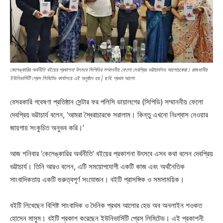
কেলেঙ্কারির অর্থনীতি বইয়ের প্রকাশনা উৎসবে সিপিডির সম্মাননীয় ফেলো দেবপ্রিয় ভট্টাচার্যসহ আলোচকেরা। রাজধানীর
ইউনিভার্সিটি প্রেস লিমিটেড কার্যালয়ে এই অনুষ্ঠান হয় | ছবি: প্রথম আলো
বেসরকারি গবেষণা প্রতিষ্ঠান সেন্টার ফর পলিসি ডায়ালগের (সিপিডি) সম্মাননীয় ফেলো
দেবপ্রিয় ভট্টাচার্য বলেন, ‘আমরা স্বৈরাচারকে সরালাম। কিন্তু এখনো নিঃশ্বাস নেওয়ার
জায়গায় সংকুচিত অনুভব করি।’
আজ শনিবার ‘কেলেঙ্কারির অর্থনীতি’ বইয়ের প্রকাশনা উৎসবে এসব কথা বলেন দেবপ্রিয়
ভট্টাচার্য। তিনি আরও বলেন, এটি সময়োপযোগী একটি কাজ এবং অর্থনৈতিক
সাংবাদিকতায় একটি গুরুত্বপূর্ণ সংযোজন। বইটি প্রাসঙ্গিক ও সমসাময়িক।
বইটি লিখেছেন বিশিষ্ট সাংবাদিক ও দৈনিক প্রথম আলোর হেড অব অনলাইন শওকত
হোসেন মাসুম। বইটি প্রকাশ করেছেন ইউনিভার্সিটি প্রেস লিমিটেড। এই প্রকাশনী