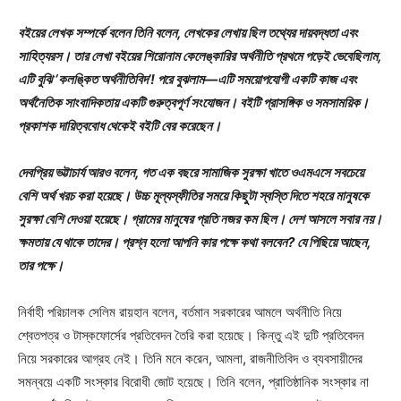
বইয়ের লেখক সম্পর্কে বলেন তিনি বলেন, লেখকের লেখায় ছিল তথ্যের দায়বদ্ধতা এবং
সাহিত্যরস। তার লেখা বইয়ের শিরোনাম কেলেঙ্কারির অর্থনীতি প্রথমে পড়েই ভেবেছিলাম,
এটি বুঝি ‘কলঙ্কিত অর্থনীতিবিদ’! পরে বুঝলাম—এটি সময়োপযোগী একটি কাজ এবং
অর্থনৈতিক সাংবাদিকতায় একটি গুরুত্বপূর্ণ সংযোজন। বইটি প্রাসঙ্গিক ও সমসাময়িক।
প্রকাশক দায়িত্ববোধ থেকেই বইটি বের করেছেন।
দেবপ্রিয় ভট্টাচার্য আরও বলেন, গত এক বছরে সামাজিক সুরক্ষা খাতে ওএমএসে সবচেয়ে
বেশি অর্থ খরচ করা হয়েছে। উচ্চ মূল্যস্ফীতির সময়ে কিছুটা স্বস্তি দিতে শহরে মানুষকে
সুরক্ষা বেশি দেওয়া হয়েছে। গ্রামের মানুষের প্রতি নজর কম ছিল। দেশ আসলে সবার নয়।
ক্ষমতায় যে থাকে তাদের। প্রশ্ন হলো আপনি কার পক্ষে কথা বলবেন? যে পিছিয়ে আছেন,
তার পক্ষে।
নির্বাহী পরিচালক সেলিম রায়হান বলেন, বর্তমান সরকারের আমলে অর্থনীতি নিয়ে
শ্বেতপত্র ও টাস্কফোর্সের প্রতিবেদন তৈরি করা হয়েছে। কিন্তু এই দুটি প্রতিবেদন
নিয়ে সরকারের আগ্রহ নেই। তিনি মনে করেন, আমলা, রাজনীতিবিদ ও ব্যবসায়ীদের
সমন্বয়ে একটি সংস্কার বিরোধী জোট হয়েছে। তিনি বলেন, প্রাতিষ্ঠানিক সংস্কার না