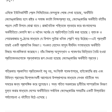
এদিকে ইউনিভার্সিটি প্রেস লিমিটেডের ফেসবুকে পেজে লেখা হয়েছে, অর্থনীতি
কেলেঙ্কারিময় হলে রাষ্ট্র ও সমাজ কতটা বিপদগ্রস্ত হয়, কেলেঙ্কারির অর্থনীতি বইটির
পড়লে সেটি বিশদে বোঝা যাবে। রাজনৈতিক শক্তিকে ব্যবহার করে বাংলাদেশের
অর্থনীতিতে খেলাপি ঋণ ও অবৈধ অর্থের যে প্রতিপত্তি তৈরি করা হয়েছে। ব্যাংক ও
শেয়ারবাজার লুণ্ঠনের মাধ্যমে যে বিশাল লুটেরা ধনিক শ্রেণি গড়ে উঠেছে—এই গ্রন্থটি
তারই একটি প্রামাণিক বিবরণ। শওকত হোসেন মাসুম দীর্ঘদিন গণমাধ্যমে অর্থনীতি
বিষয়ে সাংবাদিকতা করেছেন। তাঁর নিজস্ব অনুসন্ধান ও গবেষণার ভিত্তিতে তৈরি হওয়া
প্রতিবেদনগুলোকে গ্রন্থাকারে রূপ দেওয়া হয়েছে কেলেঙ্কারির অর্থনীতি গ্রন্থে।
পত্রিকায় প্রকাশিত প্রতিবেদনই শুধু নয়, সংশ্লিষ্ট গবেষণাপত্র, হাইকোর্টের রায় এবং
বিভিন্ন গ্রন্থের বিশ্লেষণধর্মী আলোচনা উপস্থাপনের মাধ্যমে লেখক বইটিকে সব
সময়ের জন্য প্রাসঙ্গিক করে তুলেছেন। সদ্য পতিত সরকারের দুর্নীতির সাম্প্রতিক বিবরণ
যুক্ত করার মাধ্যমে দেশের অর্থনীতিতে সর্বাধিক কেলেঙ্কারির সময়টির একটি বিস্তারিত
পর্যালোচনা এ বইটিতে উঠে এসেছে।