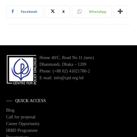
Facebook
X
WhatsApp
House 40/C, Road No 11 (new)
Dhanmondi, Dhaka – 1209
Phone: (+88 02) 41021780-2
E-mail: info@cpd.org.bd
QUICK ACCESS
Blog
Call for proposal
Career Opportunity
IRBD Programme