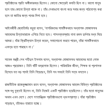
প্রতিষ্ঠানের প্রতি অঙ্গীকারবদ্ধ ছিলেন। কোনো ক্ষেত্রেই কমতি ছিল না। ভালো মানুষ
হলে তার কোনো চিন্তা থাকে না। তাঁর লেখাগুলো বাংলা করে সবার জন্য পাঠযোগ্য করা
হলে তা জাতির জন্য পথের দিশা হবে।
আইনজীবী জ্যোতির্ময় বড়ুয়া বলেন, ‘নাগরিকদের সামষ্টিকভাবে অধ্যাপক মোজাফফর
আহমদের চিন্তাধারাকে এগিয়ে নিতে হবে। শাসনব্যবস্থায় নানা রকম দুর্দশার মধ্য দিয়ে
আমরা। যাঁরা ক্রিটিক্যাল চিন্তা করেন, সমালোচনা করতে পারেন, তাঁরা সামষ্টিকভাবে
একত্র হতে পারছেন না।’
সাবেক মন্ত্রী শেখ শহীদুল ইসলাম বলেন, অধ্যাপক মোজাফফর আহমদের মতো লোক
আজও প্রয়োজন। তিনি খাঁটি ভদ্রলোক ছিলেন। পারিবারিক জীবন, শিক্ষক বা প্রশাসক
হিসেবে যত বড় পদেই তিনি গিয়েছেন, তিনি সব সময়ই তিনি সত্য বলতেন।
রাজনীতিক রাজেকুজ্জামান রতন বলেন, অধ্যাপক মোজাফফর আহমদ বিভিন্ন প্রতিষ্ঠানের
সঙ্গে শুধু যুক্তই ছিলেন না, তিনি নিজেই একটি প্রতিষ্ঠান হয়েছিলেন। তাঁর মতো মানুষের
অভাব এখন দেশে। দেশে গণতান্ত্রিক প্রতিষ্ঠানগুলো ধ্বংসপ্রাপ্ত। যাঁরা প্রতিষ্ঠান
গড়েছেন, তাঁদেরও হারাতে হচ্ছে।