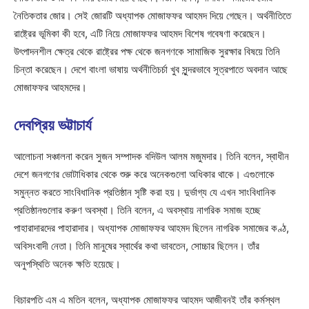
নৈতিকতার জোর। সেই জোরটি অধ্যাপক মোজাফফর আহমদ দিয়ে গেছেন। অর্থনীতিতে
রাষ্ট্রের ভূমিকা কী হবে, এটি নিয়ে মোজাফফর আহমদ বিশেষ গবেষণা করেছেন।
উৎপাদনশীল ক্ষেত্র থেকে রাষ্ট্রের পক্ষ থেকে জনগণকে সামাজিক সুরক্ষার বিষয়ে তিনি
চিন্তা করেছেন। দেশে বাংলা ভাষায় অর্থনীতিচর্চা খুব সুন্দরভাবে সূত্রপাতে অবদান আছে
মোজাফফর আহমদের।
দেবপ্রিয় ভট্টাচার্য
আলোচনা সঞ্চালনা করেন সুজন সম্পাদক বদিউল আলম মজুমদার। তিনি বলেন, স্বাধীন
দেশে জনগণের ভোটাধিকার থেকে শুরু করে অনেকগুলো অধিকার থাকে। এগুলোকে
সমুন্নত করতে সাংবিধানিক প্রতিষ্ঠান সৃষ্টি করা হয়। দুর্ভাগ্য যে এখন সাংবিধানিক
প্রতিষ্ঠানগুলোর করুণ অবস্থা। তিনি বলেন, এ অবস্থায় নাগরিক সমাজ হচ্ছে
পাহারাদারদের পাহারাদার। অধ্যাপক মোজাফফর আহমদ ছিলেন নাগরিক সমাজের কণ্ঠ,
অবিসংবাদী নেতা। তিনি মানুষের স্বার্থের কথা ভাবতেন, সোচ্চার ছিলেন। তাঁর
অনুপস্থিতি অনেক ক্ষতি হয়েছে।
বিচারপতি এম এ মতিন বলেন, অধ্যাপক মোজাফফর আহমদ আজীবনই তাঁর কর্মস্থল