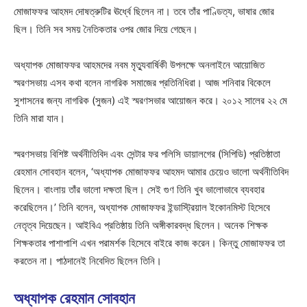
মোজাফফর আহমদ দোষত্রুটির ঊর্ধ্বে ছিলেন না। তবে তাঁর পাণ্ডিত্য, ভাষার জোর
ছিল। তিনি সব সময় নৈতিকতার ওপর জোর দিয়ে গেছেন।
অধ্যাপক মোজাফফর আহমদের নবম মৃত্যুবার্ষিকী উপলক্ষে অনলাইনে আয়োজিত
স্মরণসভায় এসব কথা বলেন নাগরিক সমাজের প্রতিনিধিরা। আজ শনিবার বিকেলে
সুশাসনের জন্য নাগরিক (সুজন) এই স্মরণসভার আয়োজন করে। ২০১২ সালের ২২ মে
তিনি মারা যান।
স্মরণসভায় বিশিষ্ট অর্থনীতিবিদ এবং সেন্টার ফর পলিসি ডায়ালগের (সিপিডি) প্রতিষ্ঠাতা
রেহমান সোবহান বলেন, ‘অধ্যাপক মোজাফফর আহমদ আমার চেয়েও ভালো অর্থনীতিবিদ
ছিলেন। বাংলায় তাঁর ভালো দক্ষতা ছিল। সেই গুণ তিনি খুব ভালোভাবে ব্যবহার
করেছিলেন।’ তিনি বলেন, অধ্যাপক মোজাফফর ইন্ডাস্ট্রিয়াল ইকোনমিস্ট হিসেবে
নেতৃত্ব দিয়েছেন। আইবিএ প্রতিষ্ঠায় তিনি অঙ্গীকারবদ্ধ ছিলেন। অনেক শিক্ষক
শিক্ষকতার পাশাপাশি এখন পরামর্শক হিসেবে বাইরে কাজ করেন। কিন্তু মোজাফফর তা
করতেন না। পাঠদানেই নিবেদিত ছিলেন তিনি।
অধ্যাপক রেহমান সোবহান