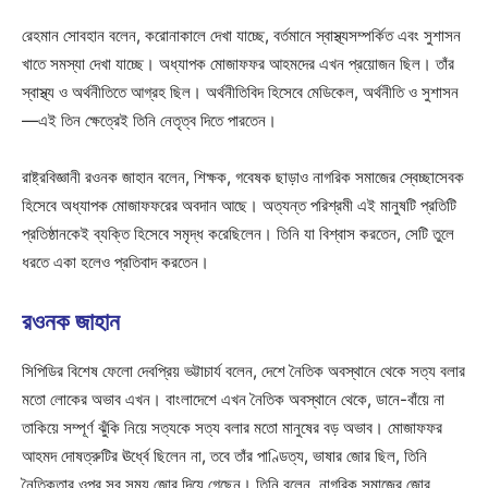
রেহমান সোবহান বলেন, করোনাকালে দেখা যাচ্ছে, বর্তমানে স্বাস্থ্যসম্পর্কিত এবং সুশাসন
খাতে সমস্যা দেখা যাচ্ছে। অধ্যাপক মোজাফফর আহমদের এখন প্রয়োজন ছিল। তাঁর
স্বাস্থ্য ও অর্থনীতিতে আগ্রহ ছিল। অর্থনীতিবিদ হিসেবে মেডিকেল, অর্থনীতি ও সুশাসন
—এই তিন ক্ষেত্রেই তিনি নেতৃত্ব দিতে পারতেন।
রাষ্ট্রবিজ্ঞানী রওনক জাহান বলেন, শিক্ষক, গবেষক ছাড়াও নাগরিক সমাজের স্বেচ্ছাসেবক
হিসেবে অধ্যাপক মোজাফফরের অবদান আছে। অত্যন্ত পরিশ্রমী এই মানুষটি প্রতিটি
প্রতিষ্ঠানকেই ব্যক্তি হিসেবে সমৃদ্ধ করেছিলেন। তিনি যা বিশ্বাস করতেন, সেটি তুলে
ধরতে একা হলেও প্রতিবাদ করতেন।
রওনক জাহান
সিপিডির বিশেষ ফেলো দেবপ্রিয় ভট্টাচার্য বলেন, দেশে নৈতিক অবস্থানে থেকে সত্য বলার
মতো লোকের অভাব এখন। বাংলাদেশে এখন নৈতিক অবস্থানে থেকে, ডানে-বাঁয়ে না
তাকিয়ে সম্পূর্ণ ঝুঁকি নিয়ে সত্যকে সত্য বলার মতো মানুষের বড় অভাব। মোজাফফর
আহমদ দোষত্রুটির ঊর্ধ্বে ছিলেন না, তবে তাঁর পাণ্ডিত্য, ভাষার জোর ছিল, তিনি
নৈতিকতার ওপর সব সময় জোর দিয়ে গেছেন। তিনি বলেন, নাগরিক সমাজের জোর