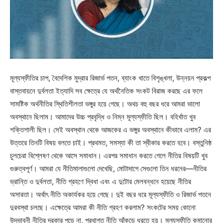
মূল্যস্ফীতির চাপ, বৈদেশিক মুদ্রার রিজার্ভ পতন, ব্যাংক খাতে বিশৃঙ্খলা, উন্নয়ন প্রকল্প
বাস্তবায়নে দুর্বলতা ইত্যাদি সব ক্ষেত্রে যে অর্থনৈতিক সংকট বিরাজ করছে এর ফলে
সামষ্টিক অর্থনীতির স্থিতিশীলতা ভঙ্গুর হয়ে গেছে। অথচ বহু বছর ধরে আমরা ভালো
অবস্থানে ছিলাম। আমাদের উচ্চ প্রবৃদ্ধি ও নিম্ন মূল্যস্ফীতি ছিল। বহির্খাত খুব
শক্তিশালী ছিল। সেই অবস্থান থেকে আজকের এ ভঙ্গুর অবস্থানে কীভাবে এলাম? এর
উত্তরে তিনটি বিষয় বলতে চাই। প্রথমত, সমস্যা কী তা স্বীকার করতে হবে। বস্তুনিষ্ঠ
চুলচেরা বিশ্লেষণ থেকে আসে সমাধান। এরপর সমাধান করতে গেলে নীতির বিষয়টি খুব
গুরুত্বপূর্ণ। আমরা যে নীতিমালাগুলো দেখেছি, মোটাদাগে সেগুলো তিন ধরনের—নীতির
ভ্রান্তি ও দুর্বলতা, নীতি গ্রহণে দ্বিধা এবং এ দুটোর মেলবন্ধনে হয়েছে নীতির
অসারতা। অর্থাৎ নীতি অকার্যকর হয়ে গেছে। দুই বছর ধরে মূল্যস্ফীতি ও রিজার্ভ পতনে
দুরবস্থা চলছে। এক্ষেত্রে আমরা কী নীতি গ্রহণ করলাম? সংকটের সময় কোনো
উদ্ভাবনী নীতির দরকার পড়ে না, প্রথাগত নীতি আঁকড়ে ধরতে হয়। মূল্যস্ফীতি কমানোর