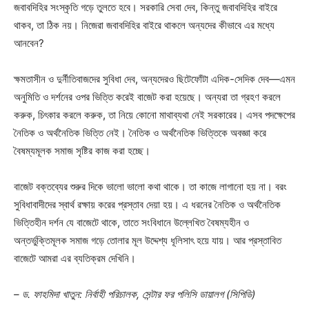
জবাবদিহির সংস্কৃতি গড়ে তুলতে হবে। সরকারি সেবা দেব, কিন্তু জবাবদিহির বাইরে
থাকব, তা ঠিক নয়। নিজেরা জবাবদিহির বাইরে থাকলে অন্যদের কীভাবে এর মধ্যে
আনবেন?
ক্ষমতাসীন ও দুর্নীতিবাজদের সুবিধা দেব, অন্যদেরও ছিটেফোঁটা এদিক-সেদিক দেব—এমন
অনুমিতি ও দর্শনের ওপর ভিত্তি করেই বাজেট করা হয়েছে। অন্যরা তা গ্রহণ করলে
করুক, চিৎকার করলে করুক, তা নিয়ে কোনো মাথাব্যথা নেই সরকারের। এসব পদক্ষেপের
নৈতিক ও অর্থনৈতিক ভিত্তি নেই। নৈতিক ও অর্থনৈতিক ভিত্তিকে অবজ্ঞা করে
বৈষম্যমূলক সমাজ সৃষ্টির কাজ করা হচ্ছে।
বাজেট বক্তব্যের শুরুর দিকে ভালো ভালো কথা থাকে। তা কাজে লাগানো হয় না। বরং
সুবিধাবাদীদের স্বার্থ রক্ষায় করের প্রস্তাব দেয়া হয়। এ ধরনের নৈতিক ও অর্থনৈতিক
ভিত্তিহীন দর্শন যে বাজেটে থাকে, তাতে সংবিধানে উল্লেখিত বৈষম্যহীন ও
অন্তর্ভুক্তিমূলক সমাজ গড়ে তোলার মূল উদ্দেশ্য ধূলিসাৎ হয়ে যায়। আর প্রস্তাবিত
বাজেটে আমরা এর ব্যতিক্রম দেখিনি।
– ড. ফাহমিদা খাতুন: নির্বাহী পরিচালক, সেন্টার ফর পলিসি ডায়ালগ (সিপিডি)