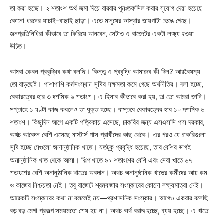
তা করা হচ্ছে। ২ শতাংশ অর্থ জমা দিয়ে বারবার পুনঃতফসিল করার সুযোগ দেয়া হয়েছে
কোনো ধরনের যাচাই-বাছাই ছাড়া। এতে মানুষের আস্থার জায়গাটা ভেঙে গেছে।
জনপ্রতিনিধিরা কীভাবে তা ফিরিয়ে আনবেন, সেটাও এ বাজেটের একটা লক্ষ্য হওয়া
উচিত।
আমরা কেবল প্রবৃদ্ধির কথা বলছি। কিন্তু এ প্রবৃদ্ধি আমাদের কী দিল? আয়বৈষম্য
তো বাড়ছেই। পাশাপাশি কর্মসংস্থান সৃষ্টির সক্ষমতা কমে গেছে অর্থনীতির। বলা হচ্ছে,
বেকারত্বের হার ৩ দশমিক ৬ শতাংশ। এ হিসাব কীভাবে করা হয়, তা তো আমরা জানি।
সপ্তাহে ১ ঘণ্টা কাজ করলেও তা যুক্ত হচ্ছে। বাস্তবে বেকারত্বের হার ১০ দশমিক ৬
শতাংশ। কিছুদিন আগে একটি পত্রিকায় এসেছে, চাকরির জন্য এসএসসি পাস দরকার,
অথচ আবেদন বেশি এসেছে মাস্টার্স পাস প্রার্থীদের কাছ থেকে। এর পরও যে চাকরিগুলো
সৃষ্টি হচ্ছে সেগুলো অনানুষ্ঠানিক খাতে। যতটুকু প্রবৃদ্ধি হয়েছে, তার বেশির ভাগই
অনানুষ্ঠানিক খাত থেকে আসা। শিল্প খাতে ৯০ শতাংশের বেশি এবং সেবা খাতে ৬৭
শতাংশের বেশি অনানুষ্ঠানিক খাতের অবদান। অথচ অনানুষ্ঠানিক খাতের কর্মীদের আয় কম
ও কাজের নিশ্চয়তা নেই। তবু বাজেটে শ্রমবাজার সংস্কারের কোনো লক্ষ্যমাত্রা নেই।
আরেকটি সংস্কারের কথা না বললেই নয়—প্রশাসনিক সংস্কার। আগেও একবার বলেছি
বড় বড় মেগা প্রকল্প সময়মতো শেষ হয় না। অথচ অর্থ বরাদ্দ হচ্ছে, ব্যয় হচ্ছে। এ খাতে