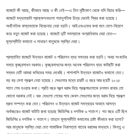
বাজেটে কী আছে, কীভাবে আছে ও কী নেই—এ তিন দৃষ্টিকোণ থেকে যদি বিচার করি—
বাজেটে মধ্যমেয়াদি প্রাক্কলনগুলো গতানুগতিক চিত্র ভেবেই স্থির করা হয়েছে।
অর্থনৈতিক বাস্তবতাকে বিবেচনায় নেয়া হয়নি। আইএমএফের কথা শুনে যোগ-বিয়োগ
করে নতুন বাজেট করা হয়েছে। বাজেটে দুটি সমস্যাকে অগ্রাধিকার দেয়া যেত—
মূল্যস্ফীতি কমানো ও সাধারণ মানুষকে স্বস্তি দেয়া।
প্রস্তাবিত বাজেটে উন্নয়ন বাজেট ও পরিচালন ব্যয় সমন্বয় করা হয়নি। অথচ সংকটের
সময়ে কৃচ্ছ্রসাধন দরকার। কৃচ্ছ্রসাধনের জন্য অনেক পরিচালন ব্যয় কাটছাঁট করা
সম্ভব যেটি আমরা কভিডের সময় দেখেছি। পাশাপাশি উন্নয়ন বাজেটও কমানো যেত।
বড় বড় মেগা প্রকল্প নেয়া হয়েছে। সেগুলোর মধ্যে চারটি এ বছর আর ছয়টি ২০২৫
সালে শেষ হওয়ার কথা। প্রতি বছর স্বল্প বরাদ্দ দিয়ে প্রকল্পগুলোকে চলমান রাখার তো
কোনো দরকার নেই। বরং যেগুলো শেষের পথে কেবল সেগুলোর জন্য বরাদ্দ দিয়ে প্রকল্প
দ্রুত সম্পন্ন করা যেত। পরিচালন ও উন্নয়ন বাজেট সমন্বয়ের অভাবে আসন্ন
অর্থবছরেও বাজেট ঘাটতি রাখা হয়েছে জিডিপির ৪ দশমিক ৬ শতাংশ। গত বছর এটি ছিল
জিডিপির ৪ দশমিক ৭ শতাংশ। তাহলে মূল্যস্ফীতি কমানোর চেষ্টা কীভাবে করা হলো?
আর মানুষকে স্বস্তি দেয়া যেত সামাজিক নিরাপত্তা খাতের বরাদ্দের মাধ্যমে। কিন্তু এ