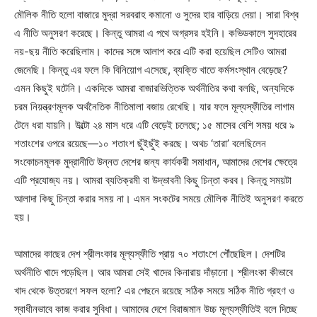
মৌলিক নীতি হলো বাজারে মুদ্রা সরবরাহ কমানো ও সুদের হার বাড়িয়ে দেয়া। সারা বিশ্ব
এ নীতি অনুসরণ করেছে। কিন্তু আমরা এ পথে অগ্রসর হইনি। কভিডকালে সুদহারের
নয়-ছয় নীতি করেছিলাম। কাদের সঙ্গে আলাপ করে এটি করা হয়েছিল সেটিও আমরা
জেনেছি। কিন্তু এর ফলে কি বিনিয়োগ এসেছে, ব্যক্তি খাতে কর্মসংস্থান বেড়েছে?
এমন কিছুই ঘটেনি। একদিকে আমরা বাজারভিত্তিক অর্থনীতির কথা বলছি, অন্যদিকে
চরম নিয়ন্ত্রণমূলক অর্থনৈতিক নীতিমালা বজায় রেখেছি। যার ফলে মূল্যস্ফীতির লাগাম
টেনে ধরা যায়নি। উল্টো ২৪ মাস ধরে এটি বেড়েই চলেছে; ১৫ মাসের বেশি সময় ধরে ৯
শতাংশের ওপরে রয়েছে—১০ শতাংশ ছুঁইছুঁই করছে। অথচ ‘তারা’ বলেছিলেন
সংকোচনমূলক মুদ্রানীতি উন্নত দেশের জন্য কার্যকরী সমাধান, আমাদের দেশের ক্ষেত্রে
এটি প্রযোজ্য নয়। আমরা ব্যতিক্রমী বা উদ্ভাবনী কিছু চিন্তা করব। কিন্তু সময়টা
আলাদা কিছু চিন্তা করার সময় না। এমন সংকটের সময়ে মৌলিক নীতিই অনুসরণ করতে
হয়।
আমাদের কাছের দেশ শ্রীলংকার মূল্যস্ফীতি প্রায় ৭০ শতাংশে পৌঁছেছিল। দেশটির
অর্থনীতি খাদে পড়েছিল। আর আমরা সেই খাদের কিনারায় দাঁড়ানো। শ্রীলংকা কীভাবে
খাদ থেকে উত্তরণে সফল হলো? এর পেছনে রয়েছে সঠিক সময়ে সঠিক নীতি গ্রহণ ও
স্বাধীনভাবে কাজ করার সুবিধা। আমাদের দেশে বিরাজমান উচ্চ মূল্যস্ফীতিই বলে দিচ্ছে