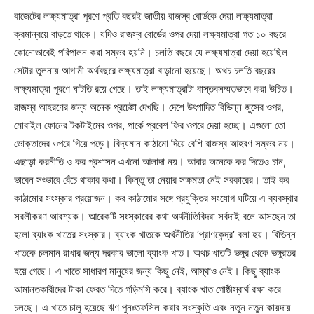
বাজেটের লক্ষ্যমাত্রা পূরণে প্রতি বছরই জাতীয় রাজস্ব বোর্ডকে দেয়া লক্ষ্যমাত্রা
ক্রমান্বয়ে বাড়তে থাকে। যদিও রাজস্ব বোর্ডের ওপর দেয়া লক্ষ্যমাত্রা গত ১০ বছরে
কোনোভাবেই পরিপালন করা সম্ভব হয়নি। চলতি বছরে যে লক্ষ্যমাত্রা দেয়া হয়েছিল
সেটার তুলনায় আগামী অর্থবছরে লক্ষ্যমাত্রা বাড়ানো হয়েছে। অথচ চলতি বছরের
লক্ষ্যমাত্রা পূরণে ঘাটতি রয়ে গেছে। তাই লক্ষ্যমাত্রাটা বাস্তবসম্মতভাবে করা উচিত।
রাজস্ব আহরণের জন্য অনেক প্রচেষ্টা দেখছি। দেশে উৎপাদিত বিভিন্ন জুসের ওপর,
মোবাইল ফোনের টকটাইমের ওপর, পার্কে প্রবেশ ফির ওপরে দেয়া হচ্ছে। এগুলো তো
ভোক্তাদের ওপরে গিয়ে পড়ে। বিদ্যমান কাঠামো দিয়ে বেশি রাজস্ব আহরণ সম্ভব নয়।
এছাড়া করনীতি ও কর প্রশাসন এখনো আলাদা নয়। আবার অনেকে কর দিতেও চান,
ভাবেন সৎভাবে বেঁচে থাকার কথা। কিন্তু তা নেয়ার সক্ষমতা নেই সরকারের। তাই কর
কাঠামোর সংস্কার প্রয়োজন। কর কাঠামোর সঙ্গে প্রযুক্তির সংযোগ ঘটিয়ে এ ব্যবস্থার
সরলীকরণ আবশ্যক। আরেকটি সংস্কারের কথা অর্থনীতিবিদরা সর্বদাই বলে আসছেন তা
হলো ব্যাংক খাতের সংস্কার। ব্যাংক খাতকে অর্থনীতির ‘প্রাণকেন্দ্র’ বলা হয়। বিভিন্ন
খাতকে চলমান রাখার জন্য দরকার ভালো ব্যাংক খাত। অথচ খাতটি ভঙ্গুর থেকে ভঙ্গুরতর
হয়ে গেছে। এ খাতে সাধারণ মানুষের জন্য কিছু নেই, আস্থাও নেই। কিছু ব্যাংক
আমানতকারীদের টাকা ফেরত দিতে গড়িমসি করে। ব্যাংক খাত গোষ্ঠীস্বার্থ রক্ষা করে
চলছে। এ খাতে চালু হয়েছে ঋণ পুনঃতফসিল করার সংস্কৃতি এবং নতুন নতুন কায়দায়