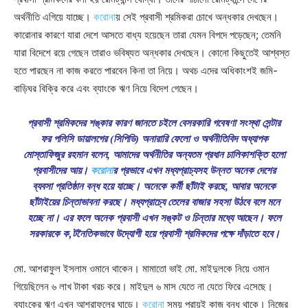
অর্থনীতি এগিয়ে যাচ্ছে।
করোনা
য় সেই প্রবাসী শ্রমিকরা চোখে অন্ধকার দেখছেন।
কারোনার কারণে যারা দেশে আসতে বাধ্য হয়েছেন তারা যেমন বিপদে পড়েছেন; তেমনি
যারা বিদেশে রয়ে গেছেন তারাও ভবিষ্যত অন্ধকার দেখছেন। কোনো কিছুতেই আশ্বস্ত
হতে পারছেন না কাজ করতে পারবেন কিনা তা নিয়ে। অথচ এদের অধিকাংশই জমি-
বাড়িঘর বিক্রি করে এবং ব্যাংকে ঋণ নিয়ে বিদেশ গেছেন।
প্রবাসী শ্রমিকদের শঙ্কার কারণ জানতে চইলে বেসরকারি গবেষণা সংস্থা সেন্টার
ফর পলিসি ডায়ালগের (সিপিডি) অনারারি ফেলো ও অর্থনীতিবিদ অধ্যাপক
মোস্তাফিজুর রহমান বলেন, আমাদের অর্থনীতির অন্যতম প্রধান চালিকাশক্তি হলো
প্রবাসীদের আয়।
করোনা
র প্রভাবে এখন মধ্যপ্রাচ্যসহ উন্নত অনেক দেশের
ব্যবসা প্রতিষ্ঠান বন্ধ হয়ে যাচ্ছে। অনেকে কর্মী ছাঁটাই করছে, আবার অনেকে
ছাঁটাইয়ের চিন্তাভাবনা করছে। মধ্যপ্রাচ্যে তেলের বাজার সহসা উঠবে বলে মনে
হচ্ছে না। এর ফলে অনেক প্রবাসী এখন সঙ্কট ও চিন্তার মধ্যে আছেন। ফলে
সরকারকে ক‚টনৈতিকভাবে উদ্যোগী হয়ে প্রবাসী শ্রমিকদের পক্ষে দাঁড়াতে হবে।
মো. আশরাফুল ইসলাম ওমানে থাকেন। মামাতো ভাই মো. মাইদুলকে নিয়ে ওমান
গিয়েছিলেন ৬ লাখ টাকা খরচ করে। মাইদুল ৬ মাস যেতে না যেতে ফিরে এসেছে।
ব্যাংকের ঋণ এখন আশরাফুলের ঘাড়ে।
করোনা
সময় প্রায়ই কাজ বন্ধ থাকে। নিজের