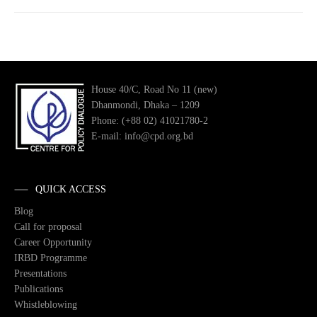
House 40/C, Road No 11 (new)
Dhanmondi, Dhaka – 1209
Phone: (+88 02) 41021780-2
E-mail: info@cpd.org.bd
QUICK ACCESS
Blog
Call for proposal
Career Opportunity
IRBD Programme
Presentations
Publications
Whistleblowing