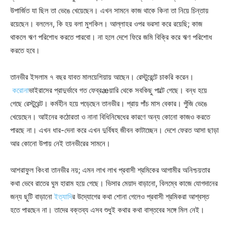
উপার্জিত যা ছিল তা ভেঙে খেয়েছেন। এখন সামনে কাজ থাকে কিনা তা নিয়ে চিন্তায়
রয়েছেন। বললেন, কি হয় বলা মুশকিল। আল্লাহর ওপর ভরসা করে রয়েছি; কাজ
থাকলে ঋণ পরিশোধ করতে পারবো। না হলে দেশে ফিরে জমি বিক্রি করে ঋণ পরিশোধ
করতে হবে।
তানভীর ইসলাম ৭ বছর যাবত মালয়েশিয়ায় আছেন। রেস্টুরেন্টে চাকরি করেন।
করোনা
ভাইরাসের প্রাদুর্ভাবে গত ফেব্রæয়ারি থেকে সবকিছু পাল্টে গেছে। বন্ধ হয়ে
গেছে রেস্টুরেন্ট। কর্মহীন হয়ে পড়েছেন তানভীর। প্রায় পাঁচ মাস বেকার। পুঁজি ভেঙে
খেয়েছেন। আইনের কঠোরতা ও নানা বিধিনিষেধের কারণে অন্য কোনো কাজও করতে
পারছে না। এখন ধার-দেনা করে এখন দুর্বিষহ জীবন কাটাচ্ছেন। দেশে ফেরত আসা ছাড়া
আর কোনো উপায় নেই তানভীরের সামনে।
আশরাফুল কিংবা তানভীর নয়; এমন লাখ লাখ প্রবাসী শ্রমিকের আগামীর অনিশ্চয়তার
কথা ভেবে রাতের ঘুম হারাম হয়ে গেছে। ভিসার মেয়াদ বাড়ানো, বিলম্বে কাজে যোগদানের
জন্য ছুটি বাড়ানো
ইত্যাদি
র উদ্যোগের কথা শোনা গেলেও প্রবাসী শ্রমিকরা আশ্বস্ত
হতে পারছেন না। তাদের বক্তব্য এসব শুধুই কথার কথা বাস্তবের সঙ্গে মিল নেই।