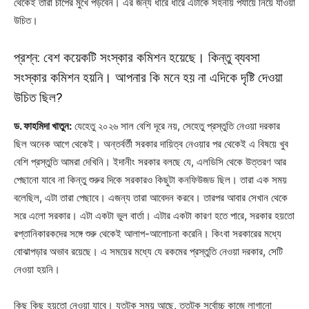
থেকেই তারা চাপের মুখে পড়বেন। এর জন্য ধীরে ধীরে এটাকে সহনীয় পর্যায়ে নিয়ে যাওয়া
উচিত।
প্রশ্ন: বেশ কয়েকটি সংস্কার কমিশন হয়েছে। কিন্তু ব্যবসা
সংস্কার কমিশন হয়নি। আপনার কি মনে হয় না এদিকে দৃষ্টি দেওয়া
উচিত ছিল?
ড. ফাহমিদা খাতুন:
যেহেতু ২০২৬ সাল বেশি দূরে নয়, সেহেতু প্রস্তুতি নেওয়া দরকার
ছিল অনেক আগে থেকেই। অন্তর্বর্তী সরকার দায়িত্ব নেওয়ার পর থেকেই এ বিষয়ে খুব
বেশি প্রস্তুতি আমরা দেখিনি। ইদানীং সরকার বলছে যে, এলডিসি থেকে উত্তরণ আর
পেছানো যাবে না কিন্তু শুরুর দিকে সরকারও কিছুটা কনফিউজড ছিল। তারা এক সময়
বলেছিল, এটা তারা পেছাবে। এজন্য তারা আবেদন করবে। তারপর আবার সেখান থেকে
সরে এলো সরকার। এটা একটা ভুল বার্তা। এটার একটা কারণ হতে পারে, সরকার হয়তো
রপ্তানিকারকদের সঙ্গে শুরু থেকেই আলাপ-আলোচনা করেনি। কিংবা সরকারের মধ্যে
বোঝাপড়ার অভাব রয়েছে। এ সময়ের মধ্যে যে রকমের প্রস্তুতি নেওয়া দরকার, সেটি
নেওয়া হয়নি।
কিছু কিছু হয়তো নেওয়া যাবে। যতটুকু সময় আছে, ততটুকু সর্বোচ্চ কাজে লাগানো