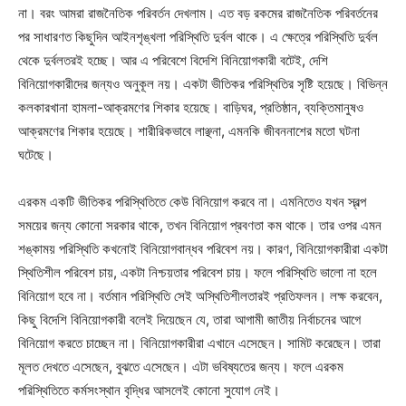
না। বরং আমরা রাজনৈতিক পরিবর্তন দেখলাম। এত বড় রকমের রাজনৈতিক পরিবর্তনের
পর সাধারণত কিছুদিন আইনশৃঙ্খলা পরিস্থিতি দুর্বল থাকে। এ ক্ষেত্রে পরিস্থিতি দুর্বল
থেকে দুর্বলতরই হচ্ছে। আর এ পরিবেশে বিদেশি বিনিয়োগকারী বটেই, দেশি
বিনিয়োগকারীদের জন্যও অনুকূল নয়। একটা ভীতিকর পরিস্থিতির সৃষ্টি হয়েছে। বিভিন্ন
কলকারখানা হামলা-আক্রমণের শিকার হয়েছে। বাড়িঘর, প্রতিষ্ঠান, ব্যক্তিমানুষও
আক্রমণের শিকার হয়েছে। শারীরিকভাবে লাঞ্ছনা, এমনকি জীবননাশের মতো ঘটনা
ঘটেছে।
এরকম একটি ভীতিকর পরিস্থিতিতে কেউ বিনিয়োগ করবে না। এমনিতেও যখন স্বল্প
সময়ের জন্য কোনো সরকার থাকে, তখন বিনিয়োগ প্রবণতা কম থাকে। তার ওপর এমন
শঙ্কাময় পরিস্থিতি কখনোই বিনিয়োগবান্ধব পরিবেশ নয়। কারণ, বিনিয়োগকারীরা একটা
স্থিতিশীল পরিবেশ চায়, একটা নিশ্চয়তার পরিবেশ চায়। ফলে পরিস্থিতি ভালো না হলে
বিনিয়োগ হবে না। বর্তমান পরিস্থিতি সেই অস্থিতিশীলতারই প্রতিফলন। লক্ষ করবেন,
কিছু বিদেশি বিনিয়োগকারী বলেই দিয়েছেন যে, তারা আগামী জাতীয় নির্বাচনের আগে
বিনিয়োগ করতে চাচ্ছেন না। বিনিয়োগকারীরা এখানে এসেছেন। সামিট করেছেন। তারা
মূলত দেখতে এসেছেন, বুঝতে এসেছেন। এটা ভবিষ্যতের জন্য। ফলে এরকম
পরিস্থিতিতে কর্মসংস্থান বৃদ্ধির আসলেই কোনো সুযোগ নেই।