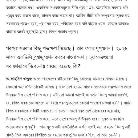
কমানো সম্ভব নয়। একদিকে সংকোচনমূলক নীতি গ্রহণ এবং অন্যদিকে সরকার যদি
প্রচুর ব্যয় করতে থাকে, তাহলে কাজ করবে না। আর্থিক নীতি যদি সম্প্রসারণমূলক হয়,
সরকারের প্রকল্প ব্যয়, প্রশাসন ব্যয়, পরিচালন ব্যয় যদি বাড়তে থাকে, তাহলে আবারও
বাজারে অর্থের ছড়াছড়ি হবে। বিরূপ প্রভাব পড়বে।
প্রশ্ন: সরকার কিছু পদক্ষেপ নিয়েছে। তার ফলও দৃশ্যমান। ২০২৬
সালে এলডিসি গ্র্যাজুয়েশন করবে বাংলাদেশ। চ্যালেঞ্জগুলো
যথাযথভাবে বিবেচনায় নেওয়া হয়েছে কি?
ড. ফাহমিদা খাতুন:
ভালো পদক্ষেপের বাইরে বেশকিছু চ্যালেঞ্জ আমাদের সামনে রয়েছে।
সেগুলো অনেকদিন থেকেই আসছে। বাংলাদেশ ২০২৬ সালের নভেম্বরে স্বল্পোন্নত থেকে
উন্নয়নশীল দেশে পরিণত হবে। এটা তো আমরা আগেই জানতাম কিন্তু আমরা দেখেছি
যে, বিগত সরকারের আমলে এ বিষয়ে প্রস্তুতিমূলক কোনো পদক্ষেপ নেওয়া হয়নি। যদিও
বিগত সরকারকে সর্বদাই বলতে শোনা যেত—স্বল্পোন্নত দেশ থেকে বের হয়ে যাব,
উন্নয়নশীল দেশে পরিণত হবো, এতে দেশের ভাবমূর্তি উন্নত হবে। মূলত এসব ছিল
তাদের কথার ফুলঝুরি। তারা মূলত এটা রাজনৈতিক অর্জন বলেই মনে করতেন কিন্তু এই
রাজনৈতিক অর্জনের বিপরীতে যে ধরনের প্রস্তুতির দরকার ছিল, তা তারা নেয়নি।