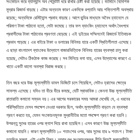
সংকোচন করে ব্যাল্যান্স অব পেমেন্টটা ধরে রাখার চেষ্টা করা হয়েছে। বর্তমানে বৈদেশিক
মুদ্রার রিজার্ভ বাড়ছে। এটার অন্যতম কারণ একদিকে রপ্তানি আয় শক্তিশালী অবস্থায়
রয়েছে; অন্যদিকে রেমিট্যান্স প্রবাহ বাড়ছে। আগে হুন্ডির মাধ্যমে অবৈধ চ্যানেলে যে
পরিমাণ টাকা পাঠানো হতো, সেটা কমেছে। তার ফল ব্যাংকিং চ্যানেলে অর্থাৎ বৈধপথে
প্রবাসীদের টাকা পাঠানোর প্রবণতা বেড়েছে। এই দুইয়ের সম্মিলনেই রিজার্ভে ইতিবাচক
প্রভাব পড়েছে। এর বাইরে টাকা ও ডলারের বিনিময় হারে একটি স্থিতিশীলতা এসেছে।
এ ছাড়া বাংলাদেশ ব্যাংকের উদ্যোগে বাজারভিত্তিক বিনিময় হারের ব্যবস্থা চালু করা
হয়েছে, সেটাও ঠিকঠাক কাজ করেছে। সব মিলিয়ে বলা যায়, এসব উদ্যোগের কারণে এ
খাতে একটি ভালো অবস্থা বিরাজ করছে।
তিন বছর ধরে উচ্চ মূল্যস্ফীতি ডাবল ডিজিটে চলে গিয়েছিল, সেটাও হ্রাসের ক্ষেত্রে
সাফল্য এসেছে। যদিও তা ধীরে ধীরে কমছে, যেটি স্বাভাবিক। কেননা উচ্চ মূল্যস্ফীতি
রাতারাতি কমানো সম্ভব নয়। এর আগের সরকারের সময় আমরা দেখেছি যে, এ ধরনের
পরিস্থিতিতে যেসব পদক্ষেপ নেওয়া দরকার ছিল, অর্থাৎ মূল্যস্ফীতি বাড়লে যে ব্যবস্থা
গ্রহণ করতে হয়, যেমন সংকোচনমূলক মুদ্রানীতির মতো পদক্ষেপ গ্রহণ করা হয়নি।
উপরন্তু সুদের হারের ওপর ক্যাপ দিয়ে রাখা হয়েছিল। এসব কারণে উচ্চ মূল্যস্ফীতি
কমানো যায়নি। কারণ মূল্যস্ফীতি ১০ শতাংশের ওপর, আর সুদের হার ৯ শতাংশ। টাকা
হয়েছিল সস্তা, এটা একটা বিষয়। আবার শুধু সংকোচনমূলক নীতি দিয়েই মূল্যস্ফীতি