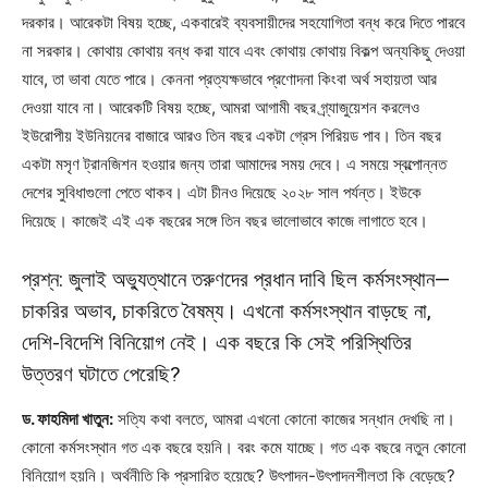
দরকার। আরেকটা বিষয় হচ্ছে, একবারেই ব্যবসায়ীদের সহযোগিতা বন্ধ করে দিতে পারবে
না সরকার। কোথায় কোথায় বন্ধ করা যাবে এবং কোথায় কোথায় বিকল্প অন্যকিছু দেওয়া
যাবে, তা ভাবা যেতে পারে। কেননা প্রত্যক্ষভাবে প্রণোদনা কিংবা অর্থ সহায়তা আর
দেওয়া যাবে না। আরেকটি বিষয় হচ্ছে, আমরা আগামী বছর গ্র্যাজুয়েশন করলেও
ইউরোপীয় ইউনিয়নের বাজারে আরও তিন বছর একটা গ্রেস পিরিয়ড পাব। তিন বছর
একটা মসৃণ ট্রানজিশন হওয়ার জন্য তারা আমাদের সময় দেবে। এ সময়ে স্বল্পোন্নত
দেশের সুবিধাগুলো পেতে থাকব। এটা চীনও দিয়েছে ২০২৮ সাল পর্যন্ত। ইউকে
দিয়েছে। কাজেই এই এক বছরের সঙ্গে তিন বছর ভালোভাবে কাজে লাগাতে হবে।
প্রশ্ন: জুলাই অভ্যুত্থানে তরুণদের প্রধান দাবি ছিল কর্মসংস্থান—
চাকরির অভাব, চাকরিতে বৈষম্য। এখনো কর্মসংস্থান বাড়ছে না,
দেশি-বিদেশি বিনিয়োগ নেই। এক বছরে কি সেই পরিস্থিতির
উত্তরণ ঘটাতে পেরেছি?
ড. ফাহমিদা খাতুন:
সত্যি কথা বলতে, আমরা এখনো কোনো কাজের সন্ধান দেখছি না।
কোনো কর্মসংস্থান গত এক বছরে হয়নি। বরং কমে যাচ্ছে। গত এক বছরে নতুন কোনো
বিনিয়োগ হয়নি। অর্থনীতি কি প্রসারিত হয়েছে? উৎপাদন-উৎপাদনশীলতা কি বেড়েছে?