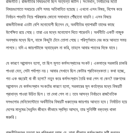
রাজনীতি। রাজনীতির বিষয়গুলো ছিল অত্যন্ত জটিল। সংবিধান, নির্বাচনের মতো
বিষয়গুলোতে সবচেয়ে বেশি সময় অতিবাহিত হয়েছে। এখনো এসব বিষয়, বিশেষ করে
নির্বাচন পদ্ধতি নিয়ে পরিষ্কার কোনো সমাধানে পৌঁছানো যায়নি। এসব বিষয়ে
রাজনীতিকরা এতটা বেশি মনোযোগী ছিলেন যে, অর্থনীতির ব্যাপারটি তাদের কাছে
উপেক্ষিত রয়ে গেছে। তারা এর মধ্যে মনোযোগ দিতে পারেননি। অর্থনীতি একটি নাজুক
অবস্থার মধ্যে ছিল, যাকে কিছুটা টেনে তোলা গেছে। পরিপূর্ণভাবে বের করে আনতে সময়
লাগবে। যদি এ জায়গাটাকে অ্যাড্রেস না করি, তাহলে আবার পতনের দিকে যাবে।
যে কারণে আন্দোলন হলো, তা ছিল মূলত কর্মসংস্থানের সংকট। একমাত্র সরকারি চাকরি
পাওয়া যেত, সেটা পর্যাপ্ত নয়। আবার সেখানে ছিল কোটার প্রতিবন্ধকতা। কথা হচ্ছে,
গত এক বছরেই বা কী হলো? নতুন করে কর্মসংস্থান তৈরি করা গেল না কেন? তরুণদের
আন্দোলন যে কর্মসংস্থান সংকটের কারণে হলো, সরকারের মূল কর্তব্যের মধ্যে বিষয়টি
প্রাধান্য পাওয়া উচিত ছিল। তা দেখা গেল না। তবে আসন্ন নির্বাচনে রাজনৈতিক
দলগুলোর মেনিফেস্টোতে অর্থনীতির বিষয়টি গুরুত্বের জায়গায় আনতে হবে। নির্বাচিত হয়ে
দেশের মানুষের দৈনন্দিন জীবনে কীভাবে স্বস্তি আসবে, তার সুনির্দিষ্ট বক্তব্য থাকা
জরুরি।
রাজনীতিকদের হয়তো সব পরিকল্পনা আছে যে, তারা কীভাবে কর্মসংস্থান সৃষ্টি করবেন,