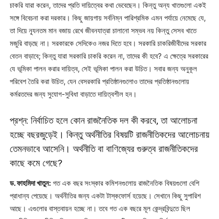
চাকরি যারা করেন, তাদের প্রতি দায়িত্বের কথা ভেবেছেন। কিন্তু অন্য খাতগুলো একই
সঙ্গে বিবেচনা করা দরকার। কিছু জায়গায় সর্বনিম্ন পারিশ্রমিক এমন পর্যায়ে নেমেছে যে,
তা দিয়ে ন্যূনতম মান বজায় রেখে জীবনযাত্রা চালানো সম্ভব নয় কিন্তু সেসব খাতে
মজুরি বাড়ছে না। সরকারকে সেদিকেও নজর দিতে হবে। সরকারি চাকরিজীবীদের সরকার
বেতন বাড়াবে; কিন্তু যারা সরকারি চাকরি করেন না, তাদের কী হবে? এ ক্ষেত্রে সরকারের
যে ভূমিকা পালন করার দায়িত্ব, সেই ভূমিকা পালন করা উচিত। সবার জন্য অনুকূল
পরিবেশ তৈরি করা উচিত, যেন বেসরকারি প্রতিষ্ঠানগুলোও তাদের প্রতিষ্ঠানগুলোয়
কর্মরতদের জন্য সুযোগ-সুবিধা বাড়াতে দায়িত্বশীল হন।
প্রশ্ন: নির্বাচিত হলে কোন রাজনৈতিক দল কী করবে, তা আলোচনা
হচ্ছে বছরজুড়েই। কিন্তু অর্থনীতির বিষয়টি রাজনীতিকদের আলোচনায়
তেমনভাবে আসেনি। অর্থনীতি বা বাণিজ্যের গুরুত্ব রাজনীতিকদের
কাছে কমে গেছে?
ড. ফাহমিদা খাতুন:
গত এক বছর সংস্কার কমিশনগুলোয় রাজনৈতিক বিষয়গুলো বেশি
প্রাধান্য পেয়েছে। অর্থনীতির জন্য একটা টাস্কফোর্স হয়েছে। সেখানে কিছু সুপারিশ
আছে। এগুলোর বাস্তবায়ন হচ্ছে না। তবে গত এক বছরে মূল কেন্দ্রবিন্দুতে ছিল