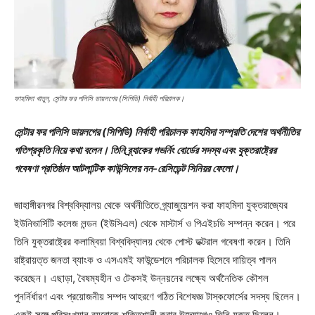
ফাহমিদা খাতুন, সেন্টার ফর পলিসি ডায়লগের (সিপিডি) নির্বাহী পরিচালক।
সেন্টার ফর পলিসি ডায়লগের (সিপিডি) নির্বাহী পরিচালক ফাহমিদা সম্প্রতি দেশের অর্থনীতির
গতিপ্রকৃতি নিয়ে কথা বলেন। তিনি ব্র্যাকের গভর্নিং বোর্ডের সদস্য এবং যুক্তরাষ্ট্রের
গবেষণা প্রতিষ্ঠান আটলান্টিক কাউন্সিলের নন-রেসিডেন্ট সিনিয়র ফেলো।
জাহাঙ্গীরনগর বিশ্ববিদ্যালয় থেকে অর্থনীতিতে গ্র্যাজুয়েশন করা ফাহমিদা যুক্তরাজ্যের
ইউনিভার্সিটি কলেজ লন্ডন (ইউসিএল) থেকে মাস্টার্স ও পিএইচডি সম্পন্ন করেন। পরে
তিনি যুক্তরাষ্ট্রের কলাম্বিয়া বিশ্ববিদ্যালয় থেকে পোস্ট ডক্টরাল গবেষণা করেন। তিনি
রাষ্ট্রায়ত্ত জনতা ব্যাংক ও এসএমই ফাউন্ডেশনে পরিচালক হিসেবে দায়িত্ব পালন
করেছেন। এছাড়া, বৈষম্যহীন ও টেকসই উন্নয়নের লক্ষ্যে অর্থনৈতিক কৌশল
পুনর্নির্ধারণ এবং প্রয়োজনীয় সম্পদ আহরণে গঠিত বিশেষজ্ঞ টাস্কফোর্সের সদস্য ছিলেন।
একই সঙ্গে পরিসংখ্যান ব্যুরোকে শক্তিশালী করার উদ্যোগেও তিনি যুক্ত ছিলেন।