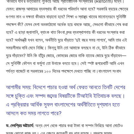
‘কীভাবে যাব’র উত্তরটাই লুকিয়ে আছে প্রাতিষ্ঠানিক সংস্কারের (Reform) মধ্যে।
যেমন: রাজস্ব আদায়ের ব্যবস্থায় কী ধরনের পরিবর্তন আনা হবে? সরকারি ব্যয়ের ক্ষেত্রে
গুণগত মান ও দক্ষতা কীভাবে বাড়ানো হবে? শিক্ষা ও স্বাস্থ্য খাতের মানোন্নয়নে সুনির্দিষ্ট
পদক্ষেপ কী? যেসব মেগা অবকাঠামো অর্ধেক হয়ে থমকে আছে, সেগুলো কীভাবে শেষ করা
হবে? এ ছাড়া জ্বালানি, ব্যাংক খাত কিংবা বন্দর ব্যবস্থাপনায় কী ধরনের সংস্কার করা
হবে? অর্থমন্ত্রী যখন বলেন, অর্থনীতি ঘুরে দাঁড়াতে ‘দুই বছর সময় লাগবে’, আমি তার এই
সময়সীমার দাবি মেনে নিচ্ছি। কিন্তু উনি তো আমাকে বলছেন না যে, উনি ঠিক কীভাবে
ঘুরে দাঁড়াবেন? উনি কি হাঁটুর জোরে, কোমরের জোরে নাকি হাতের জোরে ঘুরে দাঁড়াবেন—
সে সুনির্দিষ্ট কৌশল বা ফর্মুলা তো উনাকে বলতে হবে। সেই স্পষ্ট রূপরেখাটি আমি এখন
পর্যন্ত বাজেটে বা সরকারের ১০০ দিনের পদক্ষেপে দেখতে পাচ্ছি না।বাংলাদেশ সংবাদ
আগামীর সময়: বিদেশে পাচার হওয়া অর্থ ফেরত আনতে তিনটি দেশের
সঙ্গে চুক্তি এবং সম্পদ জব্দের বিষয়টিকে টিআইবি ইতিবাচক বলছে।
এ প্রক্রিয়ার আর্থিক সুফল বাংলাদেশের অর্থনীতিতে দৃশ্যমান হতে
আসলে কত সময় লাগতে পারে?
ড. দেবপ্রিয় ভট্টাচার্য:
অন্য দেশ থেকে পাচার করা টাকা বা সম্পদ ফিরিয়ে আনা মোটেও
সহজ কোনো কাজ নয়। এর পেছনে কয়েকটি বড় ধাপ রয়েছে। প্রথমে সম্পদ