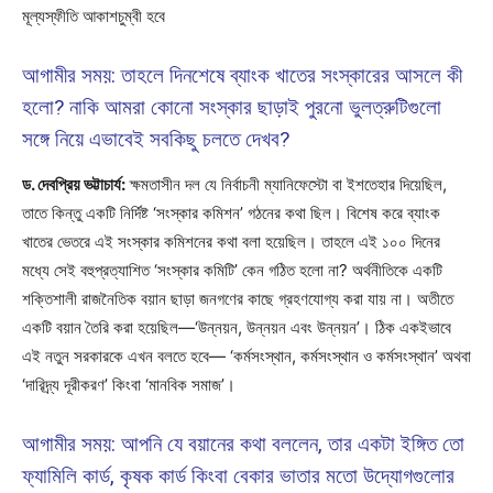
মূল্যস্ফীতি আকাশচুম্বী হবে
আগামীর সময়: তাহলে দিনশেষে ব্যাংক খাতের সংস্কারের আসলে কী
হলো? নাকি আমরা কোনো সংস্কার ছাড়াই পুরনো ভুলত্রুটিগুলো
সঙ্গে নিয়ে এভাবেই সবকিছু চলতে দেখব?
ড. দেবপ্রিয় ভট্টাচার্য:
ক্ষমতাসীন দল যে নির্বাচনী ম্যানিফেস্টো বা ইশতেহার দিয়েছিল,
তাতে কিন্তু একটি নির্দিষ্ট ‘সংস্কার কমিশন’ গঠনের কথা ছিল। বিশেষ করে ব্যাংক
খাতের ভেতরে এই সংস্কার কমিশনের কথা বলা হয়েছিল। তাহলে এই ১০০ দিনের
মধ্যে সেই বহুপ্রত্যাশিত ‘সংস্কার কমিটি’ কেন গঠিত হলো না? অর্থনীতিকে একটি
শক্তিশালী রাজনৈতিক বয়ান ছাড়া জনগণের কাছে গ্রহণযোগ্য করা যায় না। অতীতে
একটি বয়ান তৈরি করা হয়েছিল—‘উন্নয়ন, উন্নয়ন এবং উন্নয়ন’। ঠিক একইভাবে
এই নতুন সরকারকে এখন বলতে হবে— ‘কর্মসংস্থান, কর্মসংস্থান ও কর্মসংস্থান’ অথবা
‘দারিদ্র্য দূরীকরণ’ কিংবা ‘মানবিক সমাজ’।
আগামীর সময়: আপনি যে বয়ানের কথা বললেন, তার একটা ইঙ্গিত তো
ফ্যামিলি কার্ড, কৃষক কার্ড কিংবা বেকার ভাতার মতো উদ্যোগগুলোর