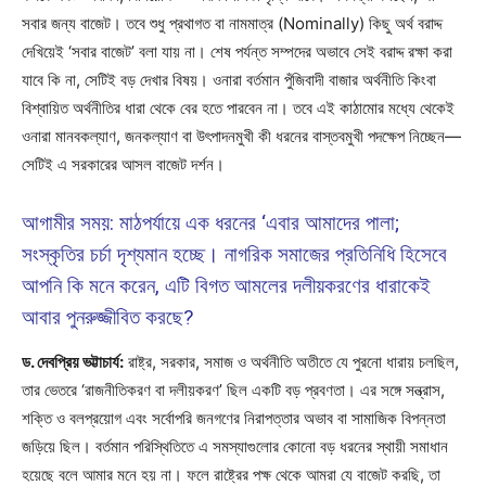
সবার জন্য বাজেট। তবে শুধু প্রথাগত বা নামমাত্র (Nominally) কিছু অর্থ বরাদ্দ
দেখিয়েই ‘সবার বাজেট’ বলা যায় না। শেষ পর্যন্ত সম্পদের অভাবে সেই বরাদ্দ রক্ষা করা
যাবে কি না, সেটিই বড় দেখার বিষয়। ওনারা বর্তমান পুঁজিবাদী বাজার অর্থনীতি কিংবা
বিশ্বায়িত অর্থনীতির ধারা থেকে বের হতে পারবেন না। তবে এই কাঠামোর মধ্যে থেকেই
ওনারা মানবকল্যাণ, জনকল্যাণ বা উৎপাদনমুখী কী ধরনের বাস্তবমুখী পদক্ষেপ নিচ্ছেন—
সেটিই এ সরকারের আসল বাজেট দর্শন।
আগামীর সময়: মাঠপর্যায়ে এক ধরনের ‘এবার আমাদের পালা;
সংস্কৃতির চর্চা দৃশ্যমান হচ্ছে। নাগরিক সমাজের প্রতিনিধি হিসেবে
আপনি কি মনে করেন, এটি বিগত আমলের দলীয়করণের ধারাকেই
আবার পুনরুজ্জীবিত করছে?
ড. দেবপ্রিয় ভট্টাচার্য:
রাষ্ট্র, সরকার, সমাজ ও অর্থনীতি অতীতে যে পুরনো ধারায় চলছিল,
তার ভেতরে ‘রাজনীতিকরণ বা দলীয়করণ’ ছিল একটি বড় প্রবণতা। এর সঙ্গে সন্ত্রাস,
শক্তি ও বলপ্রয়োগ এবং সর্বোপরি জনগণের নিরাপত্তার অভাব বা সামাজিক বিপন্নতা
জড়িয়ে ছিল। বর্তমান পরিস্থিতিতে এ সমস্যাগুলোর কোনো বড় ধরনের স্থায়ী সমাধান
হয়েছে বলে আমার মনে হয় না। ফলে রাষ্ট্রের পক্ষ থেকে আমরা যে বাজেট করছি, তা