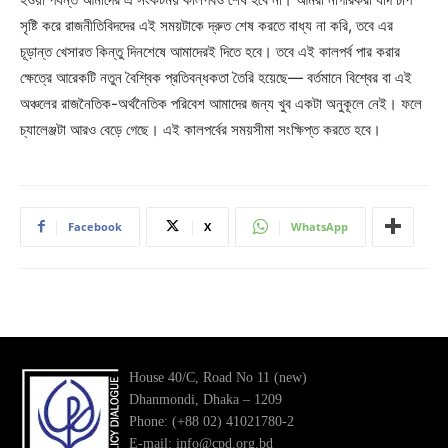
সৃষ্টি করে রাজনীতিবিদদের এই সময়টাকে দ্রুত শেষ করতে বাধ্য না করি, তবে এর
চূড়ান্ত খেসারত কিন্তু দিনশেষে আমাদেরই দিতে হবে। তবে এই কালপর্ব পার করার
ক্ষেত্রে আরেকটি নতুন বৈশ্বিক প্রতিবন্ধকতা তৈরি হয়েছে— বর্তমানে বিশ্বের বা এই
অঞ্চলের রাজনৈতিক-অর্থনৈতিক পরিবেশ আমাদের জন্য খুব একটা অনুকূলে নেই। ফলে
চ্যালেঞ্জটা আরও বেড়ে গেছে। এই কালপর্বের সময়সীমা সংক্ষিপ্ত করতে হবে।
Facebook
X
WhatsApp
House 40/C, Road No 11 (new)
Dhanmondi, Dhaka – 1209
Phone: (+88 02) 41021780-2
E-mail: info@cpd.org.bd