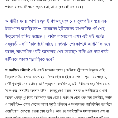
পথরেখায় কখনোই আলো জ্বলবে না, তা অন্ধকারেই রয়ে যাবে।
আগামীর সময়: আপনি জুলাই গণঅভ্যুত্থানের তুঙ্গস্পর্শী সময়ে এক
টকশোতে বলেছিলেন— ‘আমাদের ইতিহাসের তাৎক্ষণিক পর্ব শেষ,
উত্তরপর্ব হাজির হয়েছে।’ অর্থাৎ বাংলাদেশ এখন এই দুই পর্বের
মধ্যবর্তী একটি ‘কালপর্বে’ আছে। বর্তমান প্রেক্ষাপটে আপনি কি মনে
করেন, তাৎক্ষণিক পর্বটি আসলেই শেষ হয়েছে? নাকি এই কালপর্বের
জটিলতা আরও প্রলম্বিত হবে?
ড. দেবপ্রিয় ভট্টাচার্য:
এটি একটি চমৎকার প্রশ্ন। কবিগুরু রবীন্দ্রনাথ ঠাকুরের সেই
বিখ্যাত লাইনের মতো বলতে হয়—‘শেষ হইয়াও হইল না শেষ’। পুরনো যে অধ্যায়,
সেটি পুরোপুরি শেষ হয়নি। আমি প্রত্যাশা করেছিলাম, এই নির্বাচনের মধ্য দিয়ে হয়তো
‘কালপর্বের; সময়টার অবসান ঘটবে। কিন্তু দেখা যাচ্ছে, সমাজ ও অর্থনীতিতে এখনো
অনেক গুরুত্বপূর্ণ বিষয় অনিষ্পন্ন রয়ে গেছে। সংবিধান থেকে শুরু করে রাজনীতি, সমাজ
ও অর্থনীতি— যেসব ক্ষেত্রে আমরা স্থায়ী পরিবর্তন ও সংস্কারকে প্রাতিষ্ঠানিক রূপ দিতে
চেয়েছিলাম, সেগুলো এখনো শেষ হয়নি। আর এই প্রাতিষ্ঠানিক সংস্কারগুলো শেষ না
হওয়া পর্যন্ত আমাদের এ সংকটময় কালপর্বও শেষ হবে না। আমরা নাগরিকরা যদি চাপ