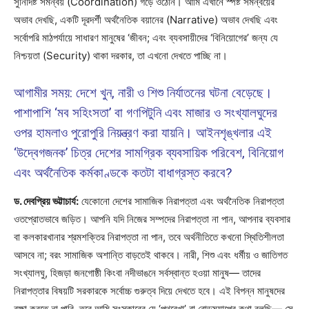
সুনির্দিষ্ট সমন্বয় (Coordination) গড়ে ওঠেনি। আমি এখানে স্পষ্ট সমন্বয়ের
অভাব দেখছি, একটি দূরদর্শী অর্থনৈতিক বয়ানের (Narrative) অভাব দেখছি এবং
সর্বোপরি মাঠপর্যায়ে সাধারণ মানুষের ‘জীবন; এবং ব্যবসায়ীদের ‘বিনিয়োগের’ জন্য যে
নিশ্চয়তা (Security) থাকা দরকার, তা এখনো দেখতে পাচ্ছি না।
আগামীর সময়: দেশে খুন, নারী ও শিশু নির্যাতনের ঘটনা বেড়েছে।
পাশাপাশি ‘মব সহিংসতা’ বা গণপিটুনি এবং মাজার ও সংখ্যালঘুদের
ওপর হামলাও পুরোপুরি নিয়ন্ত্রণ করা যায়নি। আইনশৃঙ্খলার এই
‘উদ্বেগজনক’ চিত্র দেশের সামগ্রিক ব্যবসায়িক পরিবেশ, বিনিয়োগ
এবং অর্থনৈতিক কর্মকাণ্ডকে কতটা বাধাগ্রস্ত করবে?
ড. দেবপ্রিয় ভট্টাচার্য:
যেকোনো দেশের সামাজিক নিরাপত্তা এবং অর্থনৈতিক নিরাপত্তা
ওতপ্রোতভাবে জড়িত। আপনি যদি নিজের সম্পদের নিরাপত্তা না পান, আপনার ব্যবসার
বা কলকারখানার শ্রমশক্তির নিরাপত্তা না পান, তবে অর্থনীতিতে কখনো স্থিতিশীলতা
আসবে না; বরং সামাজিক অশান্তি বাড়তেই থাকবে। নারী, শিশু এবং ধর্মীয় ও জাতিগত
সংখ্যালঘু, হিজড়া জনগোষ্ঠী কিংবা নদীভাঙনে সর্বস্বান্ত হওয়া মানুষ— তাদের
নিরাপত্তার বিষয়টি সরকারকে সর্বোচ্চ গুরুত্ব দিয়ে দেখতে হবে। এই বিপন্ন মানুষদের
রক্ষা করতে না পারি, তবে আমি সংস্কারের যে ‘পথরেখা’ বা রোডম্যাপের কথা বলছি— সে