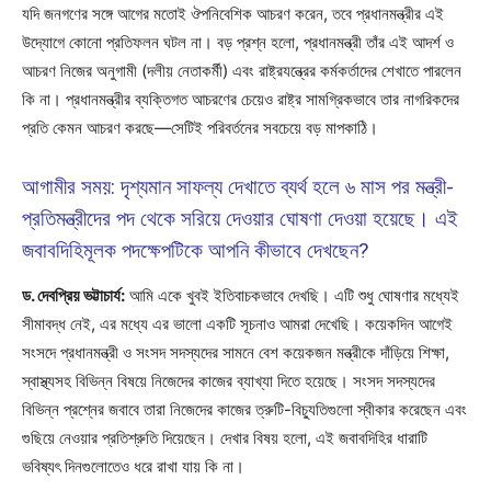
যদি জনগণের সঙ্গে আগের মতোই ঔপনিবেশিক আচরণ করেন, তবে প্রধানমন্ত্রীর এই
উদ্যোগে কোনো প্রতিফলন ঘটল না। বড় প্রশ্ন হলো, প্রধানমন্ত্রী তাঁর এই আদর্শ ও
আচরণ নিজের অনুগামী (দলীয় নেতাকর্মী) এবং রাষ্ট্রযন্ত্রের কর্মকর্তাদের শেখাতে পারলেন
কি না। প্রধানমন্ত্রীর ব্যক্তিগত আচরণের চেয়েও রাষ্ট্র সামগ্রিকভাবে তার নাগরিকদের
প্রতি কেমন আচরণ করছে—সেটিই পরিবর্তনের সবচেয়ে বড় মাপকাঠি।
আগামীর সময়: দৃশ্যমান সাফল্য দেখাতে ব্যর্থ হলে ৬ মাস পর মন্ত্রী-
প্রতিমন্ত্রীদের পদ থেকে সরিয়ে দেওয়ার ঘোষণা দেওয়া হয়েছে। এই
জবাবদিহিমূলক পদক্ষেপটিকে আপনি কীভাবে দেখছেন?
ড. দেবপ্রিয় ভট্টাচার্য:
আমি একে খুবই ইতিবাচকভাবে দেখছি। এটি শুধু ঘোষণার মধ্যেই
সীমাবদ্ধ নেই, এর মধ্যে এর ভালো একটি সূচনাও আমরা দেখেছি। কয়েকদিন আগেই
সংসদে প্রধানমন্ত্রী ও সংসদ সদস্যদের সামনে বেশ কয়েকজন মন্ত্রীকে দাঁড়িয়ে শিক্ষা,
স্বাস্থ্যসহ বিভিন্ন বিষয়ে নিজেদের কাজের ব্যাখ্যা দিতে হয়েছে। সংসদ সদস্যদের
বিভিন্ন প্রশ্নের জবাবে তারা নিজেদের কাজের ত্রুটি-বিচ্যুতিগুলো স্বীকার করেছেন এবং
গুছিয়ে নেওয়ার প্রতিশ্রুতি দিয়েছেন। দেখার বিষয় হলো, এই জবাবদিহির ধারাটি
ভবিষ্যৎ দিনগুলোতেও ধরে রাখা যায় কি না।