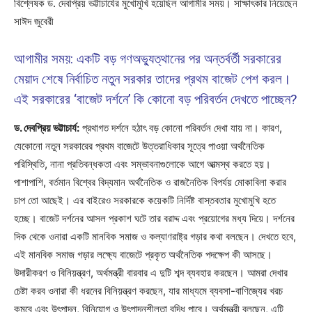
বিশ্লেষক ড. দেবপ্রিয় ভট্টাচার্যের মুখোমুখি হয়েছিল আগামীর সময়। সাক্ষাৎকার নিয়েছেন
সাঈদ জুবেরী
আগামীর সময়: একটি বড় গণঅভ্যুত্থানের পর অন্তর্বর্তী সরকারের
মেয়াদ শেষে নির্বাচিত নতুন সরকার তাদের প্রথম বাজেট পেশ করল।
এই সরকারের ‘বাজেট দর্শনে’ কি কোনো বড় পরিবর্তন দেখতে পাচ্ছেন?
ড. দেবপ্রিয় ভট্টাচার্য:
প্রথাগত দর্শনে হঠাৎ বড় কোনো পরিবর্তন দেখা যায় না। কারণ,
যেকোনো নতুন সরকারের প্রথম বাজেটে উত্তরাধিকার সূত্রে পাওয়া অর্থনৈতিক
পরিস্থিতি, নানা প্রতিবন্ধকতা এবং সম্ভাবনাগুলোকে আগে আত্মস্থ করতে হয়।
পাশাপাশি, বর্তমান বিশ্বের বিদ্যমান অর্থনৈতিক ও রাজনৈতিক বিপর্যয় মোকাবিলা করার
চাপ তো আছেই। এর বাইরেও সরকারকে কয়েকটি নির্দিষ্ট বাস্তবতার মুখোমুখি হতে
হচ্ছে। বাজেট দর্শনের আসল প্রকাশ ঘটে তার বরাদ্দ এবং প্রয়োগের মধ্য দিয়ে। দর্শনের
দিক থেকে ওনারা একটি মানবিক সমাজ ও কল্যাণরাষ্ট্র গড়ার কথা বলছেন। দেখতে হবে,
এই মানবিক সমাজ গড়ার লক্ষ্যে বাজেটে প্রকৃত অর্থনৈতিক পদক্ষেপ কী আসছে।
উদারীকরণ ও বিনিয়ন্ত্রণ, অর্থমন্ত্রী বারবার এ দুটি শব্দ ব্যবহার করছেন। আমরা দেখার
চেষ্টা করব ওনারা কী ধরনের বিনিয়ন্ত্রণ করছেন, যার মাধ্যমে ব্যবসা-বাণিজ্যের খরচ
কমবে এবং উৎপাদন, বিনিয়োগ ও উৎপাদনশীলতা বৃদ্ধি পাবে। অর্থমন্ত্রী বলছেন, এটি