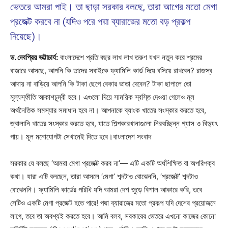
ভেতরে আমরা পাই। তা ছাড়া সরকার বলছে, তারা আগের মতো মেগা
প্রজেক্ট করবে না (যদিও পরে পদ্মা ব্যারাজের মতো বড় প্রকল্প
নিয়েছে)।
ড. দেবপ্রিয় ভট্টাচার্য:
বাংলাদেশে প্রতি বছর লাখ লাখ তরুণ যখন নতুন করে শ্রমের
বাজারে আসছে, আপনি কি তাদের সবাইকে ফ্যামিলি কার্ড দিয়ে বসিয়ে রাখবেন? রাজস্ব
আদায় না বাড়িয়ে আপনি কি টাকা ছেপে বেকার ভাতা দেবেন? টাকা ছাপালে তো
মূল্যস্ফীতি আকাশচুম্বী হবে। এগুলো দিয়ে সাময়িক স্বস্তি দেওয়া গেলেও মূল
অর্থনৈতিক সমস্যার সমাধান হবে না। আপনাকে ব্যাংক খাতের সংস্কার করতে হবে,
জ্বালানি খাতের সংস্কার করতে হবে, যাতে শিল্পকারখানাগুলো নিরবচ্ছিন্ন গ্যাস ও বিদ্যুৎ
পায়। মূল মনোযোগটা সেখানেই দিতে হবে।বাংলাদেশ সংবাদ
সরকার যে বলছে ‘আমরা মেগা প্রজেক্ট করব না’— এটি একটি অর্ধশিক্ষিত বা অপরিপক্ব
কথা। যারা এটি বলছেন, তারা আসলে ‘মেগা’ শব্দটাও বোঝেননি, ‘প্রজেক্ট’ শব্দটাও
বোঝেননি। ফ্যামিলি কার্ডের পরিধি যদি আমরা দেশ জুড়ে বিশাল আকারে করি, তবে
সেটিও একটি মেগা প্রজেক্ট হতে পারে! পদ্মা ব্যারাজের মতো প্রকল্প যদি দেশের প্রয়োজনে
লাগে, তবে তা অবশ্যই করতে হবে। আমি বলব, সরকারের ভেতরে এখনো কাজের কোনো