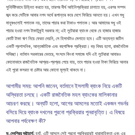
সুনির্দিষ্টভাবে চিহ্নিত করতে হয়, তারপর দীর্ঘ আইনিপ্রক্রিয়া চালাতে হয়, এরপর সম্পদ
জব্দ করে সেটিকে আবার নগদ অর্থে রূপান্তর করে দেশে ফিরিয়ে আনতে হয়। এখন শুধু
মানুষগুলোই পলাতক নয়, তাদের পাচার করা টাকাও পলাতক। আর আমাদের শুধু ওই
পাচার হওয়া নগদ টাকাটুকুই দরকার না; এই লুটেরারা ব্যাংক থেকে যে হাজার হাজার
কোটি টাকা ঋণ নিয়ে ফেরত দেয়নি, সে হিসাবটাও মেলাতে হবে। এটি অত্যন্ত জটিল
একটি প্রশাসনিক, আন্তর্জাতিক এবং বহুপাক্ষিক প্রক্রিয়া। বড় বিষয় হলো, রাজনৈতিক
সদিচ্ছা। বর্তমান সরকারের ভেতরে, সংসদে কিংবা সমাজে যদি এই লুটেরারা আবারও
কোনোভাবে রাজনৈতিক আশ্রয়-প্রশ্রয় পেয়ে যায়, তবে পাচার হওয়া টাকা ফিরিয়ে আনার
এই পুরো কসরত বা চেষ্টার আর কোনো মূল্যই থাকবে না।
আগামীর সময়: আপনি জানেন, বর্তমানে ইসলামী ব্যাংক নিয়ে একটি
অস্থিরতা চলছে। একটি রাজনৈতিক মহল ব্যাংকের মালিকানার
আচরণ করছে। অন্যটি হলো, আগের আমলের মতোই একজন গভর্নর
বসিয়ে দিয়ে ব্যাংক দখলের পুরনো প্রক্রিয়ার পুনরাবৃত্তি। এ বিষয়ে
আপনার পর্যবেক্ষণ কী?
ড. দেবপ্রিয় ভট্টাচার্য:
হ্যাঁ, এটি আসলে সেই পুরনো প্রক্রিয়ারই ধারাবাহিকতা এবং এর