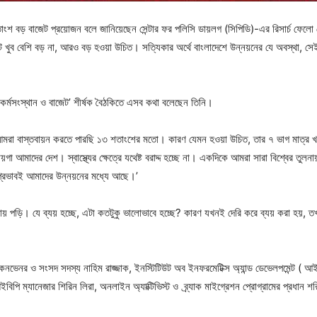
ংশ বড় বাজেট প্রয়োজন বলে জানিয়েছেন সেন্টার ফর পলিসি ডায়লগ (সিপিডি)-এর রিসার্চ ফেলো
েট খুব বেশি বড় না, আরও বড় হওয়া উচিত। সত্যিকার অর্থে বাংলাদেশে উন্নয়নের যে অবস্থা, 
র কর্মসংস্থান ও বাজেট’ শীর্ষক বৈঠকিতে এসব কথা বলেছেন তিনি।
‘আমরা বাস্তবায়ন করতে পারছি ১৩ শতাংশের মতো। কারণ যেমন হওয়া উচিত, তার ৭ ভাগ মাত্র খ
ের জায়গা আমাদের দেশ। স্বাস্থ্যের ক্ষেত্রে যথেষ্ট বরাদ্দ হচ্ছে না। একদিকে আমরা সারা বিশ্বের তু
প্রভাবই আমাদের উন্নয়নের মধ্যে আছে।’
্যায় পড়ি। যে ব্যয় হচ্ছে, এটা কতটুকু ভালোভাবে হচ্ছে? কারণ যখনই দেরি করে ব্যয় করা হয়
 কনভেনর ও সংসদ সদস্য নাহিম রাজ্জাক, ইনস্টিটিউট অব ইনফরমেটিক্স অ্যান্ড ডেভেলপমেন্ট ( আই
পি ম্যানেজার শিরিন লিরা, অনলাইন অ্যাক্টিভিস্ট ও ব্র্যাক মাইগ্রেশন প্রোগ্রামের প্রধান শরি