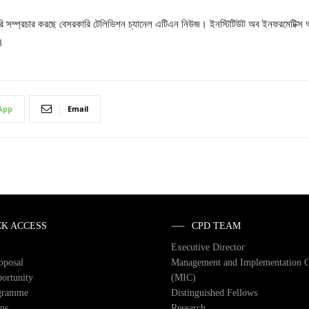
রাসরি সম্প্রচার করছে বেসরকারি টেলিভিশন চ্যানেল এটিএন নিউজ। ইনস্টিটিউট অব ইনফরমেটি
।
App
Email
CK ACCESS
CPD TEAM
Executive Director
roposal
Management and Implementation 
ortunity
(MIC)
gramme
Distinguished Fellows
ons
Research