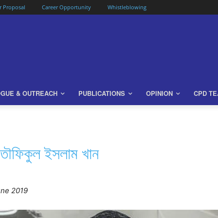
or Proposal
Career Opportunity
Whistleblowing
OGUE & OUTREACH
PUBLICATIONS
OPINION
CPD T
তৌফিকুল ইসলাম খান
ne 2019