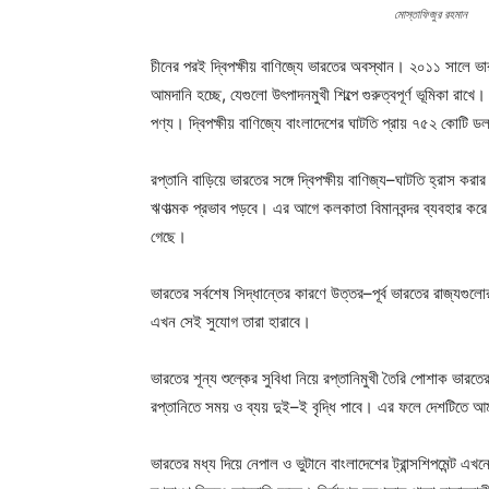
মোস্তাফিজুর রহমান
চীনের পরই দ্বিপক্ষীয় বাণিজ্যে ভারতের অবস্থান। ২০১১ সালে ভারত 
আমদানি হচ্ছে, যেগুলো উৎপাদনমুখী শিল্পে গুরুত্বপূর্ণ ভূমিকা 
পণ্য। দ্বিপক্ষীয় বাণিজ্যে বাংলাদেশের ঘাটতি প্রায় ৭৫২ কোটি
রপ্তানি বাড়িয়ে ভারতের সঙ্গে দ্বিপক্ষীয় বাণিজ্য–ঘাটতি হ্রাস কর
ঋণাত্মক প্রভাব পড়বে। এর আগে কলকাতা বিমানবন্দর ব্যবহার করে বা
গেছে।
ভারতের সর্বশেষ সিদ্ধান্তের কারণে উত্তর–পূর্ব ভারতের রাজ্যগুল
এখন সেই সুযোগ তারা হারাবে।
ভারতের শূন্য শুল্কের সুবিধা নিয়ে রপ্তানিমুখী তৈরি পোশাক ভা
রপ্তানিতে সময় ও ব্যয় দুই–ই বৃদ্ধি পাবে। এর ফলে দেশটিতে 
ভারতের মধ্য দিয়ে নেপাল ও ভুটানে বাংলাদেশের ট্রান্সশিপমেন্ট 