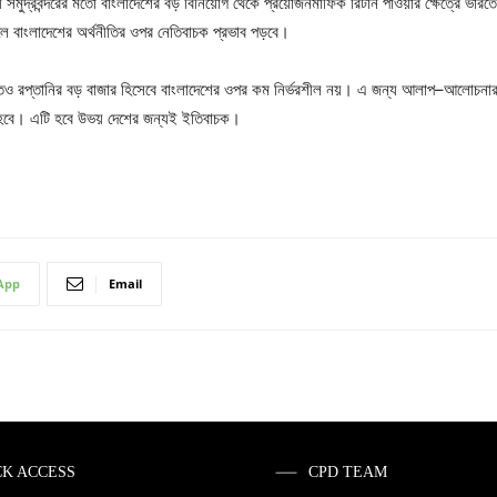
ড়ী সমুদ্রবন্দরের মতো বাংলাদেশের বড় বিনিয়োগ থেকে প্রয়োজনমাফিক রিটার্ন পাওয়ার ক্ষেত্রে ভার
তাহলে বাংলাদেশের অর্থনীতির ওপর নেতিবাচক প্রভাব পড়বে।
তও রপ্তানির বড় বাজার হিসেবে বাংলাদেশের ওপর কম নির্ভরশীল নয়। এ জন্য আলাপ–আলোচনার মাধ্
 করতে হবে। এটি হবে উভয় দেশের জন্যই ইতিবাচক।
App
Email
CK ACCESS
CPD TEAM