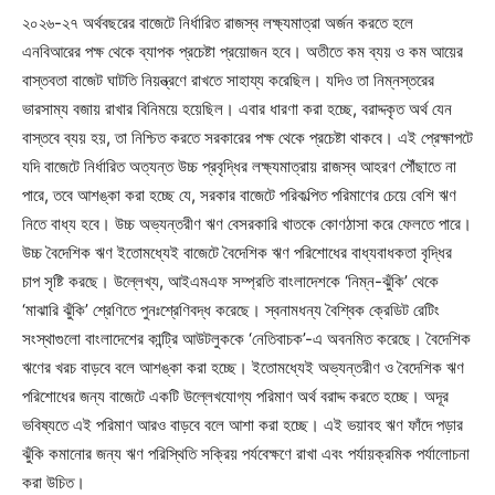
২০২৬-২৭ অর্থবছরের বাজেটে নির্ধারিত রাজস্ব লক্ষ্যমাত্রা অর্জন করতে হলে
এনবিআরের পক্ষ থেকে ব্যাপক প্রচেষ্টা প্রয়োজন হবে। অতীতে কম ব্যয় ও কম আয়ের
বাস্তবতা বাজেট ঘাটতি নিয়ন্ত্রণে রাখতে সাহায্য করেছিল। যদিও তা নিম্নস্তরের
ভারসাম্য বজায় রাখার বিনিময়ে হয়েছিল। এবার ধারণা করা হচ্ছে, বরাদ্দকৃত অর্থ যেন
বাস্তবে ব্যয় হয়, তা নিশ্চিত করতে সরকারের পক্ষ থেকে প্রচেষ্টা থাকবে। এই প্রেক্ষাপটে
যদি বাজেটে নির্ধারিত অত্যন্ত উচ্চ প্রবৃদ্ধির লক্ষ্যমাত্রায় রাজস্ব আহরণ পৌঁছাতে না
পারে, তবে আশঙ্কা করা হচ্ছে যে, সরকার বাজেটে পরিকল্পিত পরিমাণের চেয়ে বেশি ঋণ
নিতে বাধ্য হবে। উচ্চ অভ্যন্তরীণ ঋণ বেসরকারি খাতকে কোণঠাসা করে ফেলতে পারে।
উচ্চ বৈদেশিক ঋণ ইতোমধ্যেই বাজেটে বৈদেশিক ঋণ পরিশোধের বাধ্যবাধকতা বৃদ্ধির
চাপ সৃষ্টি করছে। উল্লেখ্য, আইএমএফ সম্প্রতি বাংলাদেশকে ‘নিম্ন-ঝুঁকি’ থেকে
‘মাঝারি ঝুঁকি’ শ্রেণিতে পুনঃশ্রেণিবদ্ধ করেছে। স্বনামধন্য বৈশ্বিক ক্রেডিট রেটিং
সংস্থাগুলো বাংলাদেশের কান্ট্রি আউটলুককে ‘নেতিবাচক’-এ অবনমিত করেছে। বৈদেশিক
ঋণের খরচ বাড়বে বলে আশঙ্কা করা হচ্ছে। ইতোমধ্যেই অভ্যন্তরীণ ও বৈদেশিক ঋণ
পরিশোধের জন্য বাজেটে একটি উল্লেখযোগ্য পরিমাণ অর্থ বরাদ্দ করতে হচ্ছে। অদূর
ভবিষ্যতে এই পরিমাণ আরও বাড়বে বলে আশা করা হচ্ছে। এই ভয়াবহ ঋণ ফাঁদে পড়ার
ঝুঁকি কমানোর জন্য ঋণ পরিস্থিতি সক্রিয় পর্যবেক্ষণে রাখা এবং পর্যায়ক্রমিক পর্যালোচনা
করা উচিত।