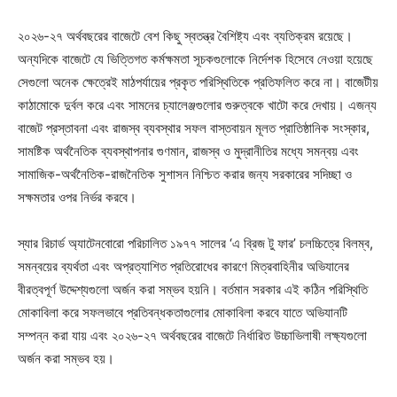
২০২৬-২৭ অর্থবছরের বাজেটে বেশ কিছু স্বতন্ত্র বৈশিষ্ট্য এবং ব্যতিক্রম রয়েছে।
অন্যদিকে বাজেটে যে ভিত্তিগত কর্মক্ষমতা সূচকগুলোকে নির্দেশক হিসেবে নেওয়া হয়েছে
সেগুলো অনেক ক্ষেত্রেই মাঠপর্যায়ের প্রকৃত পরিস্থিতিকে প্রতিফলিত করে না। বাজেটীয়
কাঠামোকে দুর্বল করে এবং সামনের চ্যালেঞ্জগুলোর গুরুত্বকে খাটো করে দেখায়। এজন্য
বাজেট প্রস্তাবনা এবং রাজস্ব ব্যবস্থার সফল বাস্তবায়ন মূলত প্রাতিষ্ঠানিক সংস্কার,
সামষ্টিক অর্থনৈতিক ব্যবস্থাপনার গুণমান, রাজস্ব ও মুদ্রানীতির মধ্যে সমন্বয় এবং
সামাজিক-অর্থনৈতিক-রাজনৈতিক সুশাসন নিশ্চিত করার জন্য সরকারের সদিচ্ছা ও
সক্ষমতার ওপর নির্ভর করবে।
স্যার রিচার্ড অ্যাটেনবোরো পরিচালিত ১৯৭৭ সালের ‘এ ব্রিজ টু ফার’ চলচ্চিত্রে বিলম্ব,
সমন্বয়ের ব্যর্থতা এবং অপ্রত্যাশিত প্রতিরোধের কারণে মিত্রবাহিনীর অভিযানের
বীরত্বপূর্ণ উদ্দেশ্যগুলো অর্জন করা সম্ভব হয়নি। বর্তমান সরকার এই কঠিন পরিস্থিতি
মোকাবিলা করে সফলভাবে প্রতিবন্ধকতাগুলোর মোকাবিলা করবে যাতে অভিযানটি
সম্পন্ন করা যায় এবং ২০২৬-২৭ অর্থবছরের বাজেটে নির্ধারিত উচ্চাভিলাষী লক্ষ্যগুলো
অর্জন করা সম্ভব হয়।