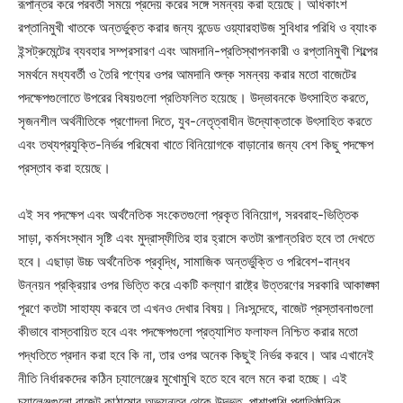
রূপান্তর করে পরবর্তী সময়ে প্রদেয় করের সঙ্গে সমন্বয় করা হয়েছে। অধিকাংশ
রপ্তানিমুখী খাতকে অন্তর্ভুক্ত করার জন্য বন্ডেড ওয়্যারহাউজ সুবিধার পরিধি ও ব্যাংক
ইন্সট্রুমেন্টের ব্যবহার সম্প্রসারণ এবং আমদানি-প্রতিস্থাপনকারী ও রপ্তানিমুখী শিল্পের
সমর্থনে মধ্যবর্তী ও তৈরি পণ্যের ওপর আমদানি শুল্ক সমন্বয় করার মতো বাজেটের
পদক্ষেপগুলোতে উপরের বিষয়গুলো প্রতিফলিত হয়েছে। উদ্ভাবনকে উৎসাহিত করতে,
সৃজনশীল অর্থনীতিকে প্রণোদনা দিতে, যুব-নেতৃত্বাধীন উদ্যোক্তাকে উৎসাহিত করতে
এবং তথ্যপ্রযুক্তি-নির্ভর পরিষেবা খাতে বিনিয়োগকে বাড়ানোর জন্য বেশ কিছু পদক্ষেপ
প্রস্তাব করা হয়েছে।
এই সব পদক্ষেপ এবং অর্থনৈতিক সংকেতগুলো প্রকৃত বিনিয়োগ, সরবরাহ-ভিত্তিক
সাড়া, কর্মসংস্থান সৃষ্টি এবং মুদ্রাস্ফীতির হার হ্রাসে কতটা রূপান্তরিত হবে তা দেখতে
হবে। এছাড়া উচ্চ অর্থনৈতিক প্রবৃদ্ধি, সামাজিক অন্তর্ভুক্তি ও পরিবেশ-বান্ধব
উন্নয়ন প্রক্রিয়ার ওপর ভিত্তি করে একটি কল্যাণ রাষ্ট্রে উত্তরণের সরকারি আকাঙ্ক্ষা
পূরণে কতটা সাহায্য করবে তা এখনও দেখার বিষয়। নিঃসন্দেহে, বাজেট প্রস্তাবনাগুলো
কীভাবে বাস্তবায়িত হবে এবং পদক্ষেপগুলো প্রত্যাশিত ফলাফল নিশ্চিত করার মতো
পদ্ধতিতে প্রদান করা হবে কি না, তার ওপর অনেক কিছুই নির্ভর করবে। আর এখানেই
নীতি নির্ধারকদের কঠিন চ্যালেঞ্জের মুখোমুখি হতে হবে বলে মনে করা হচ্ছে। এই
চ্যালেঞ্জগুলো বাজেট কাঠামোর অভ্যন্তর থেকে উদ্ভূত, পাশাপাশি প্রাতিষ্ঠানিক