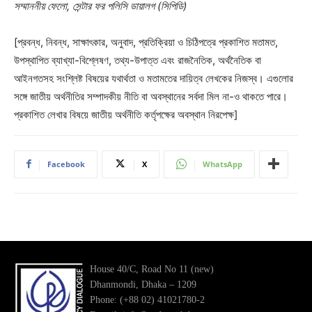
সম্মাননীয় ফেলো, সেন্টার ফর পলিসি ডায়ালগ (সিপিডি)
[প্রবন্ধ, নিবন্ধ, সাক্ষাৎকার, অনুবাদ, প্রতিক্রিয়া ও চিঠিপত্রে প্রকাশিত মতামত,
উপস্থাপিত ব্যাখ্যা-বিশ্লেষণ, তথ্য-উপাত্ত এবং রাজনৈতিক, অর্থনৈতিক বা
আইনগতসহ সংশ্লিষ্ট বিষয়ের যথার্থতা ও মতামতের দায়িত্ব লেখকের নিজস্ব। এগুলোর
সঙ্গে জাতীয় অর্থনীতির সম্পাদকীয় নীতি বা অবস্থানের সর্বদা মিল না-ও থাকতে পারে।
প্রকাশিত লেখার বিষয়ে জাতীয় অর্থনীতি কর্তৃপক্ষের অবস্থান নিরপেক্ষ]
Facebook
X
WhatsApp
House 40/C, Road No 11 (new)
Dhanmondi, Dhaka – 1209
Phone: (+88 02) 41021780-2