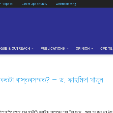
or Proposal
Career Opportunity
Whistleblowing
OGUE & OUTREACH
PUBLICATIONS
OPINION
CPD T
 কতটা বাস্তবসম্মত? – ড. ফাহমিদা খাতুন
াপিত হয়েছে যখন অর্থনীতি একাধিক চ্যালেঞ্জের মধ্য দিয়ে যাচ্ছে। প্রায় চার বছর ধরে উচ্চ ম