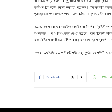
অর্থনীতির জন্য কাম্য, কিন্তু অর্জন সহজ হবে না। মূল্যস্ফীতি নি
কর্মসংস্থানে উল্লেখযোগ্য উন্নতি প্রয়োজন। যদি জ্বালানি সরবর
পুনরুদ্ধারের পথে এগোতে পারে। তবে বর্তমান বাস্তবতায় উভয় লক্ষ
২০২৬-২৭ অর্থবছরের বাজেটকে সামষ্টিক অর্থনৈতিক স্থিতিশীলতা পুনরু
সংস্কারের ওপর যথাযথ গুরুত্ব দেওয়া হয়েছে। তবে বাজেটের সাফল্য
এবং নীতির ধারাবাহিকতা নিশ্চিত করা। এসব ক্ষেত্রে অগ্রগতি সম
লেখক: অর্থনীতিবিদ এবং নির্বাহী পরিচালক, সেন্টার ফর পলিসি ডায়া
Facebook
X
Whats