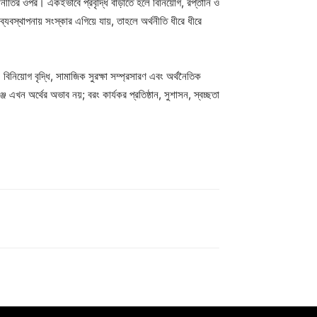
দ্রানীতির ওপর। একইভাবে প্রবৃদ্ধি বাড়াতে হলে বিনিয়োগ, রপ্তানি ও
্যবস্থাপনায় সংস্কার এগিয়ে যায়, তাহলে অর্থনীতি ধীরে ধীরে
, বিনিয়োগ বৃদ্ধি, সামাজিক সুরক্ষা সম্প্রসারণ এবং অর্থনৈতিক
এখন অর্থের অভাব নয়; বরং কার্যকর প্রতিষ্ঠান, সুশাসন, স্বচ্ছতা