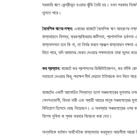
সরকারি ঋণে কেন্দ্রীভূত হওয়ার ঝুঁকি তৈরি হয়। যখন সরকার নিজে
তুলতে পারে।
বৈদেশিক ঋণের লক্ষ্য:
এবারের বাজেটে বৈদেশিক ঋণ আহরণের লক্ষ্য 
বাস্তবায়নে বিলম্ব, ক্রয়প্রক্রিয়ার জটিলতা, প্রশাসনিক দুর্বল
বাস্তবসম্মত হবে কি না, তা নির্ভর করবে প্রকল্প বাস্তবায়ন দক
দিতে পারে, যদি আমাদের ফেরত দেওয়ার সক্ষমতাকে তারা সন্দেহ কর
কর প্রস্তাব:
বাজেটে কর প্রশাসনের ডিজিটাইজেশন, কর ফাঁকি রো
সহায়তা দেওয়ার কিছু পদক্ষেপ দীর্ঘ মেয়াদে ইতিবাচক ফল দিতে পার
বাজেটের একটি আলোচিত সিদ্ধান্ত হলো সঞ্চয়পত্রের মুনাফার ওপর
পেনশনভোগী, বিধবা নারী এবং স্থায়ী আয়ের মানুষ সঞ্চয়পত্রের মু
বিনিয়োগ হিসেবে বেছে নিয়েছেন। এ অবস্থায় সঞ্চয়পত্রের ওপর কর 
বিশেষ সুবিধা বা পৃথক করহার বিবেচনা করা যেত।
অন্যদিকে বর্তমান অর্থনৈতিক বাস্তবতায় করমুক্ত আয়সীমা আরো কিছ