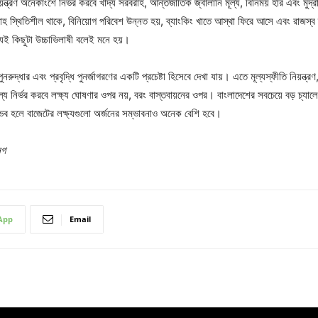
য়ন্ত্রণ অনেকাংশে নির্ভর করবে খাদ্য সরবরাহ, আন্তর্জাতিক জ্বালানি মূল্য, বিনিময় হার এবং মু
াহ স্থিতিশীল থাকে, বিনিয়োগ পরিবেশ উন্নত হয়, ব্যাংকিং খাতে আস্থা ফিরে আসে এবং রাজস্ব ব
্যই কিছুটা উচ্চাভিলাষী বলেই মনে হয়।
দ্ধার এবং প্রবৃদ্ধি পুনর্জাগরণের একটি প্রচেষ্টা হিসেবে দেখা যায়। এতে মূল্যস্ফীতি নিয়ন্ত্রণ
 নির্ভর করবে লক্ষ্য ঘোষণার ওপর নয়, বরং বাস্তবায়নের ওপর। বাংলাদেশের সবচেয়ে বড় চ্যালেঞ্জ 
্ভব হলে বাজেটের লক্ষ্যগুলো অর্জনের সম্ভাবনাও অনেক বেশি হবে।
লগ
App
Email