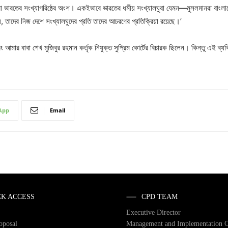
দ্ধরা ভারতের সংখ্যাগরিষ্ঠের অংশ। একইভাবে ভারতের ধর্মীয় সংখ্যালঘুরা যেমন—মুসলমানরা বাংলা
, তাদের নিজ দেশে সংখ্যালঘুদের প্রতি তাদের আচরণের প্রতিক্রিয়া রয়েছে।’
মার বাবা শেখ মুজিবুর রহমান কর্তৃক নিযুক্ত সুপ্রিম কোর্টের বিচারক ছিলেন। কিন্তু এই ব্যক
App
Email
CK ACCESS
CPD TEAM
Executive Director
roposal
Management and Implementation 