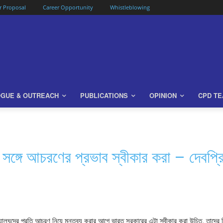
or Proposal
Career Opportunity
Whistleblowing
OGUE & OUTREACH
PUBLICATIONS
OPINION
CPD T
্গে আচরণের প্রভাব স্বীকার করা – দেবপ্রিয় ভ
ের সংখ্যালঘুদের প্রতি আচরণ নিয়ে মন্তব্য করার আগে ভারত সরকারের এটা স্বীকার করা উচিত, তা