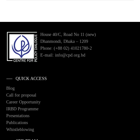
House 40/C, Road No 11 (new)
Dhanmondi, Dhaka – 1209
Phone: (+88 02) 41021780-2
E-mail: info@cpd.org.bd
QUICK ACCESS
Blog
Call for proposal
Career Opportunity
IRBD Programme
Presentations
Publications
Whistleblowing