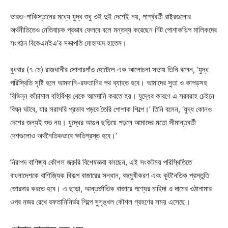
ভারত-পাকিস্তানের মধ্যে যুদ্ধ শুধু ওই দুই দেশেই নয়, পার্শ্ববর্তী রাষ্ট্রগুলোর
অর্থনীতিতেও নেতিবাচক প্রভাব ফেলবে বলে মন্তব্য করেছেন নিট পোশাকশিল্প মালিকদের
সংগঠন বিকেএমইএ’র সভাপতি মোহাম্মদ হাতেম।
বুধবার (৭ মে) রাজধানীর সোনারগাঁও হোটেলে এক আলোচনা সভায় তিনি বলেন, ‘যুদ্ধ
পরিস্থিতি সৃষ্টি হলে আমদানি-রফতানির পথ ব্যাহত হবে। আমাদের সুতা ও কাপড়সহ
বিভিন্ন কাঁচামাল বহির্বিশ্ব থেকে আমদানি করতে হয়। যুদ্ধের কারণে এ সরবরাহ চেইনে
বিঘ্ন ঘটবে, যার সরাসরি প্রভাব পড়বে তৈরি পোশাক শিল্পে।’ তিনি বলেন, ‘যুদ্ধ কোনও
দেশের জন্যই শুভ নয়। যুদ্ধের আগুন ছড়িয়ে পড়লে আমাদের মতো সীমান্তবর্তী
দেশগুলোও অর্থনৈতিকভাবে ক্ষতিগ্রস্ত হবে।’
নিরাপদ বাণিজ্য কৌশল জরুরি বিশেষজ্ঞরা বলছেন, এই সংকটময় পরিস্থিতিতে
বাংলাদেশকে বাণিজ্যিক বিকল্প বাজারের সন্ধান, বহুমুখীকরণ এবং কূটনৈতিক প্রস্তুতি
জোরদার করতে হবে। এ ছাড়া, আন্তর্জাতিক বাজারে পণ্যের চাহিদা ও দামের ওঠানামার
ওপর নজর রেখে রফতানিনির্ভর শিল্পে সুশৃঙ্খল কৌশল গ্রহণের সময় এসেছে।