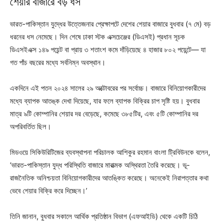
শেয়ার বাজারে বড় ধস
ভারত-পাকিস্তান যুদ্ধের উত্তেজনার প্রেক্ষাপটে দেশের শেয়ার বাজারে বুধবার (৭ মে) বড়
ধরনের ধস নেমেছে। দিন শেষে ঢাকা স্টক এক্সচেঞ্জের (ডিএসই) প্রধান সূচক
ডিএসইএক্স ১৪৯ পয়েন্ট বা প্রায় ৩ শতাংশ কমে দাঁড়িয়েছে ৪ হাজার ৮০২ পয়েন্টে— যা
গত পাঁচ বছরের মধ্যে সর্বনিম্ন অবস্থান।
একদিনে এই পতন ২০২৪ সালের ২৯ অক্টোবরের পর সর্বোচ্চ। বাজারে বিনিয়োগকারীদের
মধ্যে ব্যাপক আতঙ্ক দেখা দিয়েছে, যার ফলে ব্যাপক বিক্রির চাপ সৃষ্টি হয়। বুধবার
মাত্র ৯টি কোম্পানির শেয়ার দর বেড়েছে, কমেছে ৩৮৫টির, এবং ৫টি কোম্পানির দর
অপরিবর্তিত ছিল।
মিডওয়ে সিকিউরিটিজের ব্যবস্থাপনা পরিচালক আশিকুর রহমান বাংলা ট্রিবিউনকে বলেন,
‘ভারত-পাকিস্তান যুদ্ধ পরিস্থিতি বাজারে মারাত্মক অস্থিরতা তৈরি করেছে। ভূ-
রাজনৈতিক অনিশ্চয়তা বিনিয়োগকারীদের আতঙ্কিত করেছে। অনেকেই নিরাপত্তার কথা
ভেবে শেয়ার বিক্রি করে দিচ্ছেন।’
তিনি জানান, বুধবার সকালে আর্থিক প্রতিষ্ঠান বিভাগ (এফআইডি) থেকে একটি চিঠি