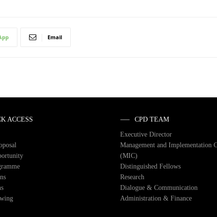
App
Email
CK ACCESS
CPD TEAM
Executive Director
roposal
Management and Implementation 
ortunity
(MIC)
gramme
Distinguished Fellows
ons
Research
ns
Dialogue & Communication
owing
Administration & Finance