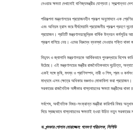
নেওয়ার ক্ষমতা দেখানোই বাণিজ্যমন্ত্রীর যোগ্যতা। স্বল্পোন্নত দ
পরিকল্পনা মন্ত্রণালয়ের প্রয়োজনহীন প্রকল্প অনুমোদনে এক শ্রেণির
এবং অনিয়ম হ্রাস করে দীর্ঘমেয়াদি প্রয়োজনীয় প্রকল্প গ্রহণে দৃ
প্রয়োজন। প্রতিটি মন্ত্রণালয়কেন্দ্রিক বার্ষিক উন্নয়ন কর্মস
প্রকল্প বাগিয়ে নেয়। এদের বিরুদ্ধে ব্যবস্থা নেওয়ার শক্তি থাকা
বিদ্যুৎ ও জ্বালানি মন্ত্রণালয়কে আর্থিকভাবে পুনরুদ্ধারে বিশেষ 
উঠেছে। এই মন্ত্রণালয়ের মন্ত্রীর রাজনৈতিকভাবে দৃঢ়চিত্ত, অন্
একই সঙ্গে কৃষি, মৎস্য ও প্রাণিসম্পদ, নারী ও শিশু, শ্রম ও কর্মস
মাধ্যমে এসব ক্ষেত্রে অধিকার বঞ্চনাও মোকাবিলা করা প্রয়োজন। এই
সরকারের রাজনৈতিক অঙ্গীকার বাস্তবায়নের ক্ষমতা মন্ত্রীদের থাকা
সর্বশেষ, অর্থনৈতিক বিষয়-সংক্রান্ত মন্ত্রীরা কারিগরি বিষয় অন
দিয়ে স্বচ্ছভাবে বাস্তবায়নের ক্ষমতাই হওয়া উচিত নতুন সরকারের ম
ড. খন্দকার গোলাম মোয়াজ্জেম: গবেষণা পরিচালক, সিপিডি