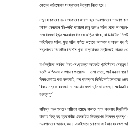
ক্ষেত্রে কাঠামোগত সংস্কারের উদ্যোগ নিতে হবে।
নতুন সরকারের বড় সংস্কারের জায়গা হবে মন্ত্রণালয়ের শতভাগ ক
ফাইল লেনদেনে ‘ডি-নথি’ কাঠামো চালু হলেও সচিব থেকে অধস্তন–
সঙ্গে নিয়মবহির্ভূত অন্যান্য বিষয়ও জড়িত থাকে, যা ডিজিটাল সিস্
অতিরিক্ত সচিব, যুগ্ম সচিব পর্যায়ে অনেকে অ্যানালগ ফাইল পদ্ধতি
মন্ত্রণালয়ে ডিজিটাল সিস্টেম পুরো বাস্তবায়নে মন্ত্রীদেরই সামনে 
অর্থমন্ত্রীকে আর্থিক বিষয়-সংক্রান্ত কয়েকটি প্রতিষ্ঠানের নেতৃত্
যথেষ্ট অভিজ্ঞতা ও জ্ঞানের প্রয়োজন। দেখা গেছে, অর্থ মন্ত্রণা
বিষয়গুলোতে কম নজরদারি, কর ব্যবস্থার ডিজিটালাইজেশনের গুরুত্
বিষয়ে সম্যক ব্যবস্থা না নেওয়ার মতো দুর্বলতা রয়েছে। অর্থমন্ত্
গুরুত্বপূর্ণ।
বাণিজ্য মন্ত্রণালয়ের দায়িত্ব রয়েছে বাজারে পণ্য সরবরাহ স্থিতিশ
বাজারে কিছু বড় ব্যবসায়ীর একচেটিয়া নিয়ন্ত্রণের বিরুদ্ধে ব্
মন্ত্রণালয়ের আগ্রহ কম। একইভাবে ভোক্তা অধিকার সংরক্ষণ অধিদপ্