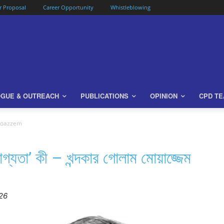
or Proposal
Career Opportunity
Whistleblowing
OGUE & OUTREACH
PUBLICATIONS
OPINION
CPD T
Moazzem
োগ্যতা’ কী – খন্দকার গোলাম মোয়াজ্জেম
26