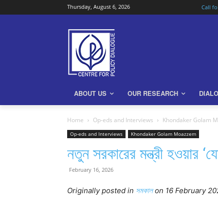
Thursday, August 6, 2026
Call f
ABOUT US
OUR RESEARCH
DIAL
Home
Op-eds and Interviews
Khondaker Golam 
Op-eds and Interviews
Khondaker Golam Moazzem
নতুন সরকারের মন্ত্রী হওয়ার ‘য
February 16, 2026
Originally posted in
সমকাল
o
n 16 February 20