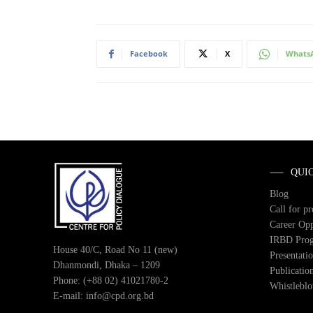
Facebook
X
Whats
QUI
Blog
Call for p
Career Opp
IRBD Pro
House 40/C, Road No 11 (new)
Presentati
Dhanmondi, Dhaka – 1209
Publicatio
Phone: (+88 02) 41021780-2
Whistlebl
E-mail: info@cpd.org.bd