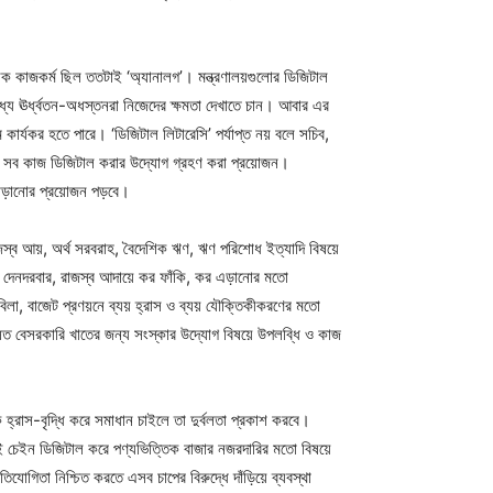
নিক কাজকর্ম ছিল ততটাই ‘অ্যানালগ’। মন্ত্রণালয়গুলোর ডিজিটাল
যে ঊর্ধ্বতন-অধস্তনরা নিজেদের ক্ষমতা দেখাতে চান। আবার এর
 কার্যকর হতে পারে। ‘ডিজিটাল লিটারেসি’ পর্যাপ্ত নয় বলে সচিব,
শাসনিক সব কাজ ডিজিটাল করার উদ্যোগ গ্রহণ করা প্রয়োজন।
 বাড়ানোর প্রয়োজন পড়বে।
ি, রাজস্ব আয়, অর্থ সরবরাহ, বৈদেশিক ঋণ, ঋণ পরিশোধ ইত্যাদি বিষয়ে
জন্য দেনদরবার, রাজস্ব আদায়ে কর ফাঁকি, কর এড়ানোর মতো
িলা, বাজেট প্রণয়নে ব্যয় হ্রাস ও ব্যয় যৌক্তিকীকরণের মতো
– বিশেষত বেসরকারি খাতের জন্য সংস্কার উদ্যোগ বিষয়ে উপলব্ধি ও কাজ
ুল্ক হ্রাস-বৃদ্ধি করে সমাধান চাইলে তা দুর্বলতা প্রকাশ করবে।
্লাই চেইন ডিজিটাল করে পণ্যভিত্তিক বাজার নজরদারির মতো বিষয়ে
িযোগিতা নিশ্চিত করতে এসব চাপের বিরুদ্ধে দাঁড়িয়ে ব্যবস্থা