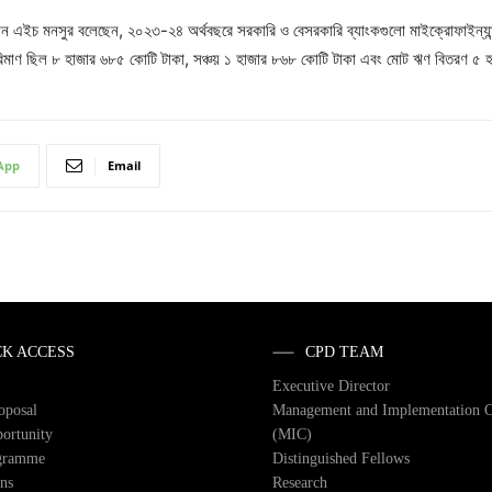
হসান এইচ মনসুর বলেছেন, ২০২৩-২৪ অর্থবছরে সরকারি ও বেসরকারি ব্যাংকগুলো মাইক্রোফাইন্যা
 পরিমাণ ছিল ৮ হাজার ৬৮৫ কোটি টাকা, সঞ্চয় ১ হাজার ৮৬৮ কোটি টাকা এবং মোট ঋণ বিতরণ ৫
App
Email
CK ACCESS
CPD TEAM
Executive Director
roposal
Management and Implementation 
ortunity
(MIC)
gramme
Distinguished Fellows
ons
Research