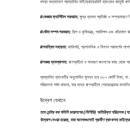
খসড়া অধ্যাদেশে প্রস্তাবিত মাইক্রোক্রেডিট ব্যাংকের বহুমুখী কা
#ভেঞ্চার ক্যাপিটাল সরবরাহ:
ক্ষুদ্র ব্যবসা প্রতিষ্ঠা ও সম্প্রসারণে
#ভৌত সম্পদ সরবরাহ:
শিল্প ও কৃষিযন্ত্র, গবাদিপশু এবং কাঁচামাল
#সমন্বিত সহায়তা:
কারিগরি, প্রশাসনিক ও বিপণন পরামর্শের পাশাপ
#সঞ্চয় ব্যবস্থাপনা:
ঋণগ্রহীতা ও সাধারণ জনগণের কাছ থেকে আ
প্রস্তাবিত ব্যাংকটির অনুমোদিত মূলধন হবে ৩০০ কোটি টাকা, যা
পরিচালনা পর্ষদ থাকবে, যার মধ্যে ঋণগ্রহীতা শেয়ারহোল্ডার মন
উদ্বেগ যেখানে
তবে সেন্টার ফর পলিসি ডায়ালগের (সিপিডি) অতিরিক্ত পরিচালক (গবে
উদ্যোগ নেওয়া হয়েছে, তার অনেকগুলোই গ্রামীণ ব্যাংকসহ মাইক্রো