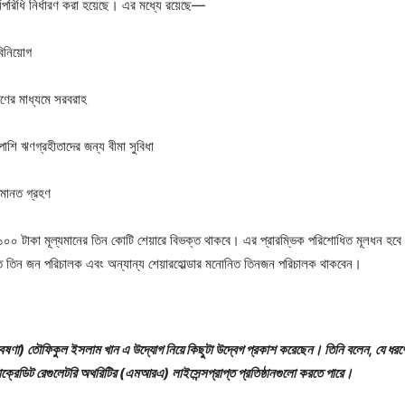
র্যপরিধি নির্ধারণ করা হয়েছে। এর মধ্যে রয়েছে—
 বিনিয়োগ
 ঋণের মাধ্যমে সরবরাহ
াশি ঋণগ্রহীতাদের জন্য বীমা সুবিধা
মানত গ্রহণ
 ১০০ টাকা মূল্যমানের তিন কোটি শেয়ারে বিভক্ত থাকবে। এর প্রারম্ভিক পরিশোধিত মূলধন হব
োনিত তিন জন পরিচালক এবং অন্যান্য শেয়ারহোল্ডার মনোনিত তিনজন পরিচালক থাকবেন।
ষণা) তৌফিকুল ইসলাম খান এ উদ্যোগ নিয়ে কিছুটা উদ্বেগ প্রকাশ করেছেন। তিনি বলেন, যে ধরণের ক
ক্রেডিট রেগুলেটরি অথরিটির (এমআরএ) লাইসেন্সপ্রাপ্ত প্রতিষ্ঠানগুলো করতে পারে।