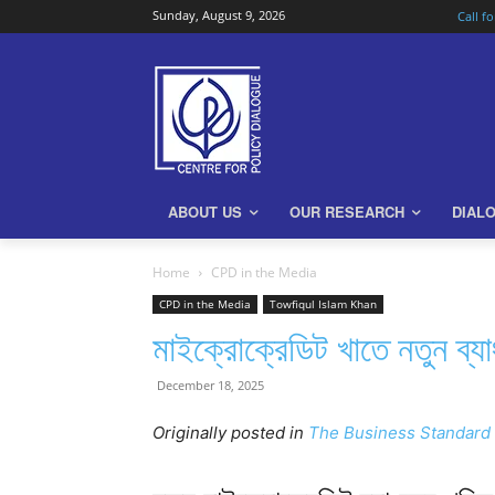
Sunday, August 9, 2026
Call f
ABOUT US
OUR RESEARCH
DIAL
Home
CPD in the Media
CPD in the Media
Towfiqul Islam Khan
মাইক্রোক্রেডিট খাতে নতুন ব্
December 18, 2025
Originally posted in
The Business Standard