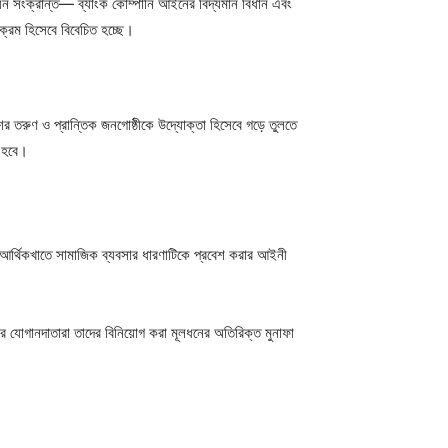
য়ন সংক্রান্ত— ব্যাংক কোম্পানি আইনের বিদ্যমান বিধান এবং
ক্রম হিসেবে বিবেচিত হচ্ছে।
ের তরুণ ও প্রান্তিক জনগোষ্ঠীকে উদ্যোক্তা হিসেবে গড়ে তুলতে
ে হবে।
র আর্থিকখাতে সামাজিক ব্যবসার ধারণাটিকে প্রবেশ করার আইনী
ের যোগানদাতারা তাদের বিনিয়োগ করা মূলধনের অতিরিক্ত মুনাফা