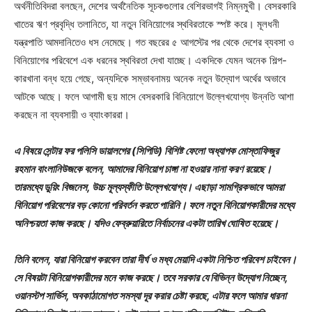
অর্থনীতিবিদরা বলছেন, দেশের অর্থনৈতিক সূচকগুলোর বেশিরভাগই নিম্নমুখী। বেসরকারি
খাতের ঋণ প্রবৃদ্ধি তলানিতে, যা নতুন বিনিয়োগের স্থবিরতাকে স্পষ্ট করে। মূলধনী
যন্ত্রপাতি আমদানিতেও ধস নেমেছে। গত বছরের ৫ আগস্টের পর থেকে দেশের ব্যবসা ও
বিনিয়োগের পরিবেশে এক ধরনের স্থবিরতা দেখা যাচ্ছে। একদিকে যেমন অনেক শিল্প-
কারখানা বন্ধ হয়ে গেছে, অন্যদিকে সম্ভাবনাময় অনেক নতুন উদ্যোগ অর্থের অভাবে
আটকে আছে। ফলে আগামী ছয় মাসে বেসরকারি বিনিয়োগে উল্লেখযোগ্য উন্নতি আশা
করছেন না ব্যবসায়ী ও ব্যাংকাররা।
এ বিষয়ে সেন্টার ফর পলিসি ডায়ালগের (সিপিডি) বিশিষ্ট ফেলো অধ্যাপক মোস্তাফিজুর
রহমান বাংলানিউজকে বলেন, আমাদের বিনিয়োগ চাঙ্গা না হওয়ার নানা করণ রয়েছে।
তারমধ্যে ডুয়িং বিজনেস, উচ্চ মূল্যস্ফীতি উল্লেখযোগ্য। এছাড়া সামগ্রিকভাবে আমরা
বিনিয়োগ পরিবেশের বড় কোনো পরিবর্তন করতে পারিনি। ফলে নতুন বিনিয়োগকারীদের মধ্যে
অনিশ্চয়তা কাজ করছে। যদিও ফেব্রুয়ারিতে নির্বাচনের একটা তারিখ ঘোষিত হয়েছে।
তিনি বলেন, যারা বিনিয়োগ করবেন তারা দীর্ঘ ও মধ্য মেয়াদি একটা নিশ্চিত পরিবেশ চাইবেন।
সে বিষয়টা বিনিয়োগকারীদের মনে কাজ করছে। তবে সরকার যে বিভিন্ন উদ্যোগ নিচ্ছেন,
ওয়ানস্টপ সার্ভিস, অবকাঠামোগত সমস্যা দূর করার চেষ্টা করছে, এটার ফলে আমার ধারনা