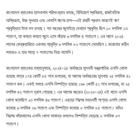
বাংলাদেশ ব্যাংকের হালনাগাদ পরিসংখ্যান বলছে, বিনিয়োগ স্থবিরতা, রাজনৈতিক
অস্থিরতা, উচ্চ সুদহার এবং খেলাপি ঋণের চাপ—এই চারটি প্রধান কারণেই ঋণ
প্রবৃদ্ধিতে টানা ধস চলছে। গত বছরের জুলাইয়ে যেখানে প্রবৃদ্ধি ছিল ১০ দশমিক ১৩
শতাংশ, তা কমতে কমতে জুনে এসে দাঁড়ায় ৬ দশমিক ৪ শতাংশে। এর আগে ২০২৪
সালের ফেব্রুয়ারিতে একবার প্রবৃদ্ধি ৬ দশমিক ৮২ শতাংশে নেমেছিল। করোনার কঠিন
সময়েও এ হার সাড়ে ৭ শতাংশের নিচে নামেনি।
বাংলাদেশ ব্যাংকের তথ্যানুসারে, ২০২৪-২৫ অর্থবছরে মূলধনী যন্ত্রপাতির এলসি খোলা
হয়েছে মাত্র ১৭৪ কোটি ৫৫ লাখ ডলারের, যা আগের অর্থবছরের তুলনায় ২৫ দশমিক ৪১
শতাংশ কম। একই সময়ে এলসি নিষ্পত্তি হয়েছে ১৯৮ কোটি ৫১ লাখ ডলারের, যা ২৫
দশমিক ৪২ শতাংশ হ্রাস পেয়েছে। এর আগের বছরেও (২০২৩-২৪) এই খাতে এলসি
খোলা কমেছিল ২৩ দশমিক ৪৬ শতাংশ। এছাড়া শিল্পের মধ্যবর্তী পণ্যের এলসি খোলা
কমেছে ৬ দশমিক ২৬ শতাংশ এবং নিষ্পত্তি কমেছে ৮ দশমিক ৮৫ শতাংশ। যদিও
শিল্পের কাঁচামালের এলসি খোলা সামান্য কমলেও নিষ্পত্তি বেড়েছে ৮ দশমিক ৩৭
শতাংশ।