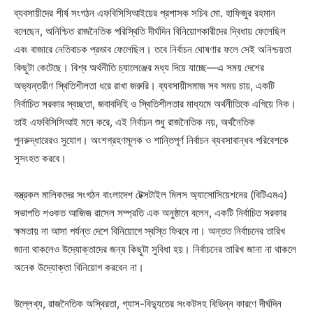
ব্যবসায়ীদের শীর্ষ সংগঠন এফবিসিসিআইয়ের প্রশাসক সচিব মো. হাফিজুর রহমান
বলেছেন, অনিশ্চিত রাজনৈতিক পরিস্থিতি দীর্ঘদিন বিনিয়োগকারীদের দ্বিধায় ফেলেছিল
এবং বাজারে নেতিবাচক প্রভাব ফেলেছিল। তবে নির্বাচন ঘোষণার ফলে সেই অনিশ্চয়তা
কিছুটা কেটেছে। বিশ্ব অর্থনীতি চ্যালেঞ্জের মধ্য দিয়ে যাচ্ছে—এ সময় দেশের
অভ্যন্তরীণ স্থিতিশীলতা ধরে রাখা জরুরি। ব্যবসায়ীসমাজ সব সময় চায়, একটি
নির্বাচিত সরকার স্বচ্ছতা, জবাবদিহি ও স্থিতিশীলতার মাধ্যমে অর্থনীতিকে এগিয়ে নিক।
তাই এফবিসিসিআই মনে করে, এই নির্বাচন শুধু রাজনৈতিক নয়, অর্থনৈতিক
পুনরুদ্ধারেরও সুযোগ। অংশগ্রহণমূলক ও শান্তিপূর্ণ নির্বাচন ব্যবসাবান্ধব পরিবেশকে
সুসংহত করবে।
বস্ত্রকল মালিকদের সংগঠন বাংলাদেশ টেক্সটাইল মিলস অ্যাসোসিয়েশনের (বিটিএমএ)
সভাপতি শওকত আজিজ রাসেল সম্প্রতি এক অনুষ্ঠানে বলেন, একটি নির্বাচিত সরকার
ক্ষমতায় না আসা পর্যন্ত দেশে বিনিয়োগে স্বস্তি ফিরবে না। অন্তত নির্বাচনের তারিখ
জানা থাকলেও উদ্যোক্তাদের জন্য কিছুটা সুবিধা হয়। নির্বাচনের তারিখ জানা না থাকলে
অনেক উদ্যোক্তা বিনিয়োগ করবেন না।
উল্লেখ্য, রাজনৈতিক অস্থিরতা, গ্যাস-বিদ্যুতের সংকটসহ বিভিন্ন কারণে দীর্ঘদিন