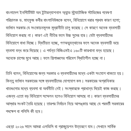
বাংলাদেশ ইনস্টিটিউট অব ইন্টারন্যাশনাল অ্যান্ড স্ট্র্যাটেজিক স্টাডিজের গবেষণা
পরিচালক ড. মাহফুজ কবীর বাংলানিউজকে বলেন, বিনিয়োগে খরার প্রথম কারণ হলো;
বর্তমান সরকার যে সংকোচনমূলক মূদ্রানীতি চালু করেছে। সে কারণে অনেক ব্যবসায়ী
বিনিয়োগ করছে না। কারণ এই নীতির ফলে উচ্চ সুদের হার। যেটা ব্যবসায়ীদের
বিনিয়োগে বাধা দিচ্ছে। দ্বিতীয়ত হচ্ছে, গণঅভ্যুত্থানের ফলে অনেক ব্যবসায়ী ভয়ে
ব্যবসা বন্ধ করে দিয়েছে। এ পর্যন্ত বিজিএমইএ ১৬০টি কারখানা বন্ধ হয়েছে।
অনেকে চাপের মুখে আছে। ফলে শিল্পাঞ্চলের পরিবেশ স্থিতিশীল হচ্ছে না।
তিনি বলেন, বিনিয়োগের জন্য সরকার ও ব্যবসায়ীদের মধ্যে একটা সংযোগ থাকতে হয়।
কিন্তু বর্তমান সরকারের সঙ্গে ব্যবসায়ীদের যোগযোগ কম। সরকারের অগ্রাধিকার
খাতগুলোর মধ্যে ব্যবসা বা অর্থনীতি নেই। সংস্কারকে প্রাধান্য দিয়েই কাজ করছে।
এজন্য এতো বড় বিনিয়োগ সম্মেলন হলেও বিনিয়োগ আসছে না। কারণ ব্যবসায়ীদের
আস্থার সংকট তৈরি হয়েছে। তারপর নির্বাচন নিয়ে আশঙ্কায় আছে যে পরবর্তী সরকারের
পদক্ষেপ বা পলিসি কী হবে।
এছড়া ২০২৬ সালে আমরা এলডিসি বা গ্রাজুয়েশন উত্তরণে যাব। সেখানে সার্বিক