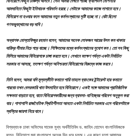
বিনিয়োগে কিছুটা চাঞ্চল্য আসবে। সেটা আমরা দেখতে পাচ্ছি ক্যাপিটাল মেশিনারি
আমদানিতে কিছুটা ইতিবাচক পরিবর্তন হয়ছে। সেটাকে আমাদের কাজে লাগাতে হবে।
বিনিয়োগ না হওযার ফলে আমাদের নতুন কর্মসংস্থানের সৃষ্টি হচ্ছে না। যেটা ছিলো
গণঅভ্যুত্থানের বড় দাবি।
অধ্যাপক মোস্তাফিজুর রহমান বলেন, আমাদের অনেক লোকজন আয়ের উৎস কম থাকায়
দারিদ্র সীমার নিচে পড়ে যাচ্ছে। শিক্ষিতদের মধ্যে কর্মসংস্থানের সুযোগ কম। তো সব কিছু
মিলিয়ে আমাদের বিনিয়োগকে চাঙ্গা করতে হবে। সেখানে যতক্ষণ পর্যন্ত একটা নির্বাচিত
সরকার না আসছে, ততক্ষণ পর্যন্ত অনিশ্চয়তা বিনিয়োগের বিরুদ্ধে কাজ করবে।
তিনি বলেন, আমরা যদি মূল্যস্ফীতি কমাতে পারি তাহলে ব্যাংকের ইন্টারেস্ট হার কমাতে
পারবো৷ তখন বেসরকারি খাত উৎসাহিত হবে বিনিয়োগে। একই সঙ্গে আমাদের প্রাতিষ্ঠানিক
সক্ষমতা বাড়াতে হবে, যাতে বিনিয়োগকারীদের জন্য ব্যাবসা-বাণিজ্যের পরিবেশ অনুকূল করা
যায়। পাশাপাশি রাজনৈতিক স্থিতিশীলতা আনতে একটা নির্বাচিত সরকার এসে পরিবেশটাকে
স্বস্তির জায়গা নিয়ে যাবে।
বিশ্বব্যাংক ঢাকা অফিসের সাবেক মুখ্য অর্থনীতিবিদ ড. জাহিদ হোসেন বাংলানিউজকে
বলেন, বিনিয়োগে মন্দা বাংলাদেশে অনেক দিন ধরে চলছে। এর কারণ হলো আমাদের