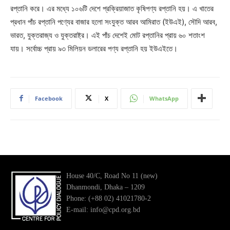
রপ্তানি করে। এর মধ্যে ১০৬টি দেশে প্রক্রিয়াজাত কৃষিপণ্য রপ্তানি হয়। এ খাতের
প্রধান পাঁচ রপ্তানি পণ্যের বাজার হলো সংযুক্ত আরব আমিরাত (ইউএই), সৌদি আরব,
ভারত, যুক্তরাজ্য ও যুক্তরাষ্ট্র। এই পাঁচ দেশেই মোট রপ্তানির প্রায় ৬০ শতাংশ
যায়। সর্বোচ্চ প্রায় ৯৩ মিলিয়ন ডলারের পণ্য রপ্তানি হয় ইউএইতে।
Facebook
X
WhatsApp
House 40/C, Road No 11 (new)
Dhanmondi, Dhaka – 1209
Phone: (+88 02) 41021780-2
E-mail: info@cpd.org.bd