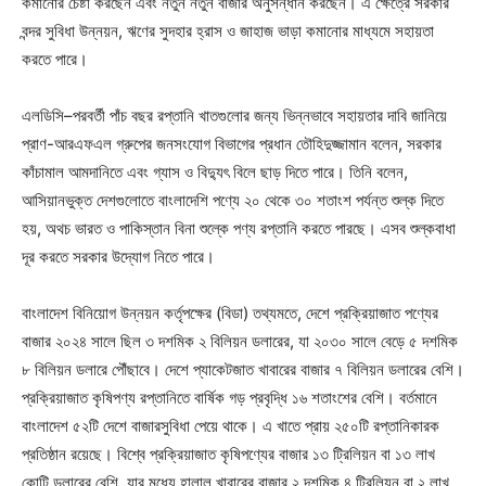
কমানোর চেষ্টা করছেন এবং নতুন নতুন বাজার অনুসন্ধান করছেন। এ ক্ষেত্রে সরকার
বন্দর সুবিধা উন্নয়ন, ঋণের সুদহার হ্রাস ও জাহাজ ভাড়া কমানোর মাধ্যমে সহায়তা
করতে পারে।
এলডিসি–পরবর্তী পাঁচ বছর রপ্তানি খাতগুলোর জন্য ভিন্নভাবে সহায়তার দাবি জানিয়ে
প্রাণ-আরএফএল গ্রুপের জনসংযোগ বিভাগের প্রধান তৌহিদুজ্জামান বলেন, সরকার
কাঁচামাল আমদানিতে এবং গ্যাস ও বিদ্যুৎ বিলে ছাড় দিতে পারে। তিনি বলেন,
আসিয়ানভুক্ত দেশগুলোতে বাংলাদেশি পণ্যে ২০ থেকে ৩০ শতাংশ পর্যন্ত শুল্ক দিতে
হয়, অথচ ভারত ও পাকিস্তান বিনা শুল্কে পণ্য রপ্তানি করতে পারছে। এসব শুল্কবাধা
দূর করতে সরকার উদ্যোগ নিতে পারে।
বাংলাদেশ বিনিয়োগ উন্নয়ন কর্তৃপক্ষের (বিডা) তথ্যমতে, দেশে প্রক্রিয়াজাত পণ্যের
বাজার ২০২৪ সালে ছিল ৩ দশমিক ২ বিলিয়ন ডলারের, যা ২০৩০ সালে বেড়ে ৫ দশমিক
৮ বিলিয়ন ডলারে পৌঁছাবে। দেশে প্যাকেটজাত খাবারের বাজার ৭ বিলিয়ন ডলারের বেশি।
প্রক্রিয়াজাত কৃষিপণ্য রপ্তানিতে বার্ষিক গড় প্রবৃদ্ধি ১৬ শতাংশের বেশি। বর্তমানে
বাংলাদেশ ৫২টি দেশে বাজারসুবিধা পেয়ে থাকে। এ খাতে প্রায় ২৫০টি রপ্তানিকারক
প্রতিষ্ঠান রয়েছে। বিশ্বে প্রক্রিয়াজাত কৃষিপণ্যের বাজার ১৩ ট্রিলিয়ন বা ১৩ লাখ
কোটি ডলারের বেশি, যার মধ্যে হালাল খাবারের বাজার ২ দশমিক ৪ ট্রিলিয়ন বা ২ লাখ