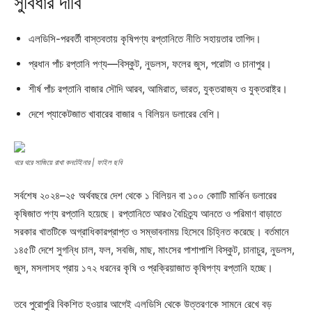
সুবিধার দাবি
এলডিসি-পরবর্তী বাস্তবতায় কৃষিপণ্য রপ্তানিতে নীতি সহায়তার তাগিদ।
প্রধান পাঁচ রপ্তানি পণ্য—বিস্কুট, নুডলস, ফলের জুস, পরোটা ও চানাপুর।
শীর্ষ পাঁচ রপ্তানি বাজার সৌদি আরব, আমিরাত, ভারত, যুক্তরাজ্য ও যুক্তরাষ্ট্র।
দেশে প্যাকেটজাত খাবারের বাজার ৭ বিলিয়ন ডলারের বেশি।
থরে থরে সাজিয়ে রাখা কনটেইনার | ফাইল ছবি
সর্বশেষ ২০২৪–২৫ অর্থবছরে দেশ থেকে ১ বিলিয়ন বা ১০০ কোাটি মার্কিন ডলারের
কৃষিজাত পণ্য রপ্তানি হয়েছে। রপ্তানিতে আরও বৈচিত্র্য আনতে ও পরিমাণ বাড়াতে
সরকার খাতটিকে অগ্রাধিকারপ্রাপ্ত ও সম্ভাবনাময় হিসেবে চিহ্নিত করেছে। বর্তমানে
১৪৫টি দেশে সুগন্ধি চাল, ফল, সবজি, মাছ, মাংসের পাশাপাশি বিস্কুট, চানাচুর, নুডলস,
জুস, মসলাসহ প্রায় ১৭২ ধরনের কৃষি ও প্রক্রিয়াজাত কৃষিপণ্য রপ্তানি হচ্ছে।
তবে পুরোপুরি বিকশিত হওয়ার আগেই এলডিসি থেকে উত্তরণকে সামনে রেখে বড়