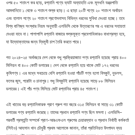
ওপর ৫০ শতাংশ কর ছাড়, রপ্তানি পণ্যে ভ্যাট অব্যাহতি এবং মূলধনি যন্ত্রপাতি
আমদানিতে ১ থেকে ৩ শতাংশ শুল্ক ছাড়। এ ছাড়া ২০টি পণ্যে ২০ শতাংশ অর্থায়ন
এবং হালাল পণ্যে ২০ শতাংশ প্রণোদনাসহ বিভিন্ন ধরনের সুবিধা দেওয়া হচ্ছে। তবে
বিশ্ব বাণিজ্য সংস্থার নিয়ম অনুযায়ী এলডিসি থেকে উত্তরণের পর এ ধরনের সহায়তা
দেওয়া যাবে না। পাশাপাশি রপ্তানি বাজারে শুল্কমুক্ত প্রবেশাধিকারও বাধাগ্রস্ত হবে,
যা উদ্যোক্তাদের জন্য দ্বিমুখী চাপ তৈরি করতে পারে।
গত ২০২৪–২৫ অর্থবছরে দেশ থেকে শুধু প্রক্রিয়াজাত পণ্য রপ্তানি হয়েছে প্রায় ৪০০
মিলিয়ন বা ৪০০ কোটি ডলারের। দেশ থেকে রপ্তানি হয়ে থাকে মোট ১৭২ ধরনের
কৃষিপণ্য। এর মধ্যে সবচেয়ে বেশি রপ্তানি হওয়া পাঁচটি পণ্য হলো বিস্কুট, নুডলস,
ফলের জুস, পরোটা ও চানাপুর। শুধু বিস্কুটই রপ্তানি হয়েছে সাড়ে ৮৮ মিলিয়ন
ডলারের। এই পাঁচ পণ্য মিলিয়ে মোট রপ্তানির প্রায় ৪৫ শতাংশ।
এই খাতের বড় রপ্তানিকারক প্রাণ গ্রুপ গত বছরে ৩১৫ মিলিয়ন বা সাড়ে ৩১ কোটি
ডলারের পণ্য রপ্তানি করেছে। তাদের প্রধান রপ্তানি পণ্য ছিল মসলা। এলডিসি–
পরবর্তী প্রস্তুতি সম্পর্কে প্রাণ-আরএফএল গ্রুপের চেয়ারম্যান ও প্রধান নির্বাহী কর্মকর্তা
(সিইও) আহসান খান চৌধুরী প্রথম আলোকে জানান, তাঁরা প্রতিনিয়ত উৎপাদন ব্যয়