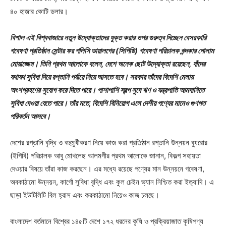
৪০ হাজার কোটি ডলার।
বিশাল এই বিশ্ববাজারে নতুন উদ্যোক্তাদের যুক্ত করার ওপর গুরুত্ব দিচ্ছেন বেসরকারি
গবেষণা প্রতিষ্ঠান সেন্টার ফর পলিসি ডায়ালগের (সিপিডি) গবেষণা পরিচালক খন্দকার গোলাম
মোয়াজ্জেম। তিনি প্রথম আলোকে বলেন, দেশে অনেক ছোট উদ্যোক্তা রয়েছেন, যাঁদের
যথাযথ সুবিধা দিয়ে রপ্তানি পর্যায়ে নিয়ে আসতে হবে। সরকার তাঁদের বিদেশি মেলায়
অংশগ্রহণের সুযোগ করে দিতে পারে। পাশাপাশি স্বল্প সুদে ঋণ ও যন্ত্রপাতি আমদানিতে
সুবিধা দেওয়া যেতে পারে। তাঁর মতে, বিদেশি বিনিয়োগ এলে দেশীয় পণ্যের মানেও গুণগত
পরিবর্তন আসবে।
দেশের রপ্তানি বৃদ্ধি ও বহুমুখীকরণ নিয়ে কাজ করা প্রতিষ্ঠান রপ্তানি উন্নয়ন ব্যুরোর
(ইপিবি) পরিচালক আবু মোখলেছ আলমগীর প্রথম আলোকে জানান, বিকল্প সহায়তা
দেওয়ার বিষয়ে তাঁরা কাজ করছেন। এর মধ্যে রয়েছে পণ্যের মান উন্নয়নে গবেষণা,
অবকাঠামো উন্নয়ন, কার্গো সুবিধা বৃদ্ধি এবং কুল চেইন ভ্যান নিশ্চিত করা ইত্যাদি। এ
ছাড়া ইউটিলিটি বিল হ্রাস এবং করকাঠামো নিয়েও কাজ চলছে।
বাংলাদেশ বর্তমানে বিশ্বের ১৪৫টি দেশে ১৭২ ধরনের কৃষি ও প্রক্রিয়াজাত কৃষিপণ্য