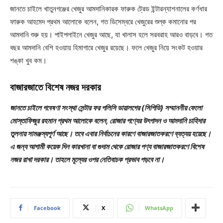
জানতে চাইলে খাতুনগঞ্জের খেজুর আমদানিকারক ফারুক ট্রেড ইন্টারন্যাশনালের কর্ণধার
ফারুক আহমেদ প্রথম আলোকে বলেন, গত ডিসেম্বরে খেজুরের শুল্ক কমানোর পর
আমদানি শুরু হয়। পাইপলাইনে খেজুর আছে, যা খালাস হলে সরবরাহ আরও বাড়বে। গত
বছর আমদানি বেশি হওয়ায় হিমাগারে খেজুর রয়েছে। ফলে খেজুর নিয়ে সংকট হওয়ার
শঙ্কা খুব কম।
বাজারজাতে বিশেষ নজর দরকার
জানতে চাইলে গবেষণা সংস্থা সেন্টার ফর পলিসি ডায়ালগের (সিপিডি) সম্মাননীয় ফেলো
মোস্তাফিজুর রহমান প্রথম আলোকে বলেন, রোজার পণ্যের উৎপাদন ও আমদানি চাহিদার
তুলনায় সামঞ্জস্যপূর্ণ আছে। তবে এবার নির্বাচনের কারণে বাজারজাতকরণে ব্যত্যয় হয়েছে।
এ জন্য আগামী কয়েক দিন কারখানা বা গুদাম থেকে রোজার পণ্য বাজারজাতকরণে বিশেষ
নজর রাখা দরকার। তাহলে মূল্যের ওপর নেতিবাচক প্রভাব পড়বে না।
Facebook
X
WhatsApp