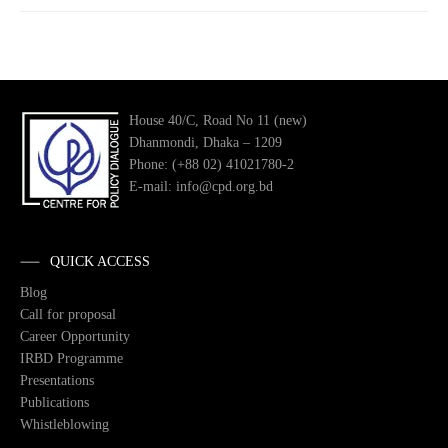
House 40/C, Road No 11 (new)
Dhanmondi, Dhaka – 1209
Phone: (+88 02) 41021780-2
E-mail: info@cpd.org.bd
QUICK ACCESS
Blog
Call for proposal
Career Opportunity
IRBD Programme
Presentations
Publications
Whistleblowing