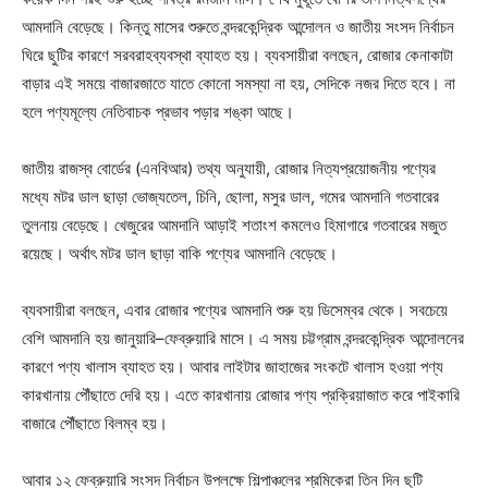
আমদানি বেড়েছে। কিন্তু মাসের শুরুতে বন্দরকেন্দ্রিক আন্দোলন ও জাতীয় সংসদ নির্বাচন
ঘিরে ছুটির কারণে সরবরাহব্যবস্থা ব্যাহত হয়। ব্যবসায়ীরা বলছেন, রোজার কেনাকাটা
বাড়ার এই সময়ে বাজারজাতে যাতে কোনো সমস্যা না হয়, সেদিকে নজর দিতে হবে। না
হলে পণ্যমূল্যে নেতিবাচক প্রভাব পড়ার শঙ্কা আছে।
জাতীয় রাজস্ব বোর্ডের (এনবিআর) তথ্য অনুযায়ী, রোজার নিত্যপ্রয়োজনীয় পণ্যের
মধ্যে মটর ডাল ছাড়া ভোজ্যতেল, চিনি, ছোলা, মসুর ডাল, গমের আমদানি গতবারের
তুলনায় বেড়েছে। খেজুরের আমদানি আড়াই শতাংশ কমলেও হিমাগারে গতবারের মজুত
রয়েছে। অর্থাৎ মটর ডাল ছাড়া বাকি পণ্যের আমদানি বেড়েছে।
ব্যবসায়ীরা বলছেন, এবার রোজার পণ্যের আমদানি শুরু হয় ডিসেম্বর থেকে। সবচেয়ে
বেশি আমদানি হয় জানুয়ারি–ফেব্রুয়ারি মাসে। এ সময় চট্টগ্রাম বন্দরকেন্দ্রিক আন্দোলনের
কারণে পণ্য খালাস ব্যাহত হয়। আবার লাইটার জাহাজের সংকটে খালাস হওয়া পণ্য
কারখানায় পৌঁছাতে দেরি হয়। এতে কারখানায় রোজার পণ্য প্রক্রিয়াজাত করে পাইকারি
বাজারে পৌঁছাতে বিলম্ব হয়।
আবার ১২ ফেব্রুয়ারি সংসদ নির্বাচন উপলক্ষে শিল্পাঞ্চলের শ্রমিকেরা তিন দিন ছুটি