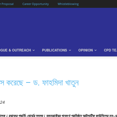
or Proposal
Career Opportunity
Whistleblowing
OGUE & OUTREACH
PUBLICATIONS
OPINION
CPD T
াস করেছে – ড. ফাহমিদা খাতুন
024
চালক। ব্র্যাকের গভর্নিং বোর্ডের সদস্য। যুক্তরাষ্ট্রের গবেষণা প্রতিষ্ঠান আটলান্টিক কাউন্সিলের 