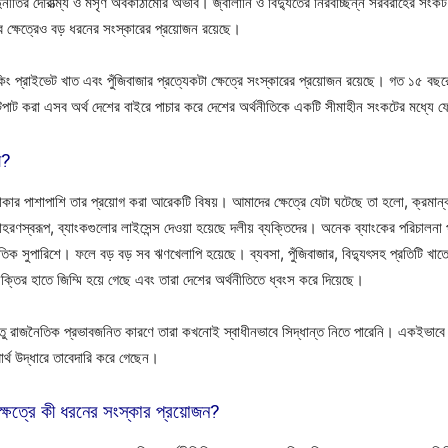
র্নীতির দৌরাত্ম্য ও মসৃণ অবকাঠামোর অভাব। জ্বালানি ও বিদ্যুতের নিরবচ্ছিন্ন সরবরাহের সংক
ক্ষেত্রেও বড় ধরনের সংস্কারের প্রয়োজন রয়েছে।
ং প্রাইভেট খাত এবং পুঁজিবাজার প্রত্যেকটা ক্ষেত্রে সংস্কারের প্রয়োজন রয়েছে। গত ১৫ বছর
পাট করা এসব অর্থ দেশের বাইরে পাচার করে দেশের অর্থনীতিকে একটি সীমাহীন সংকটের মধ্যে ফ
ী?
পাশাপাশি তার প্রয়োগ করা আরেকটি বিষয়। আমাদের ক্ষেত্রে যেটা ঘটেছে তা হলো, ক্রমান্ব
বরূপ, ব্যাংকগুলোর লাইসেন্স দেওয়া হয়েছে দলীয় ব্যক্তিদের। অনেক ব্যাংকের পরিচালনা পর
িক সুপারিশে। ফলে বড় বড় সব ঋণখেলাপি হয়েছে। ব্যবসা, পুঁজিবাজার, বিদ্যুৎসহ প্রতিটি 
তির হাতে জিম্মি হয়ে গেছে এবং তারা দেশের অর্থনীতিতে ধ্বংস করে দিয়েছে।
কিন্তু রাজনৈতিক প্রভাবজনিত কারণে তারা কখনোই স্বাধীনভাবে সিদ্ধান্ত নিতে পারেনি। একইভাব
র্থ উদ্ধারে তাবেদারি করে গেছেন।
ক্ষেত্রে কী ধরনের সংস্কার প্রয়োজন?