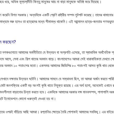
 ধরে, অধিক মূল্যস্ফীতি কিন্তু মানুষের আয় না বাড়া মানুষকে অতিষ্ঠ করে দিয়েছে।
হণ করেনি বিগত সরকার। অন্যদিকে একটি শ্রেণি রাষ্ট্রীয় সম্পদ লুটপাট করেছে। তাদের থামানোর
াধ্যমে শুরু হলেও তা ছাত্রদের মধ্যে সীমাবদ্ধ থাকেনি। এই আন্দোলন ছাত্র-জনতার গণঅভ্যুত্
মনে করছেন?
গত দশকগুলোতে আমাদের অর্থনীতিতে যে উন্নয়ন বা অগ্রগতি এসেছে, তা স্বাভাবিক অর্থনৈতিক 
কমে আসে, সেবা এবং শিল্প খাতের অবদান বাড়ে। বাংলাদেশেও আমরা সেই ধারাবাহিকতা দেখতে প
ি খাতের অবদান ১০ শতাংশের মতো। একসময় আমাদের জিডিপির ৮০ শতাংশই আসত কৃষি খাত থেক
তু সেখানে দক্ষতার উন্নয়ন ঘটেনি। আমাদের সামনে যে সম্ভাবনা ছিল, তা আমরা অর্জন করতে পারিন
ু মোট জনশক্তির একটি বড় অংশই কৃষি খাতে নিযুক্ত রয়েছে। এর অর্থ হলো, অনেকেই এখানে রয
াদনশীলতা বাড়ানোর চিন্তা করতে হবে। একদিকে আমাদের দরকার দক্ষ মানবসম্পদ, পাশাপাশি দরকার 
জেটে ইনোভেশনে কোনো গুরুত্বই দেওয়া হয় না।
া খাতের ওপরই দাঁড়িয়ে আছি আমরা। রপ্তানির ক্ষেত্রে তৈরি পোশাকই আমাদের সবকিছু। এর বাইর