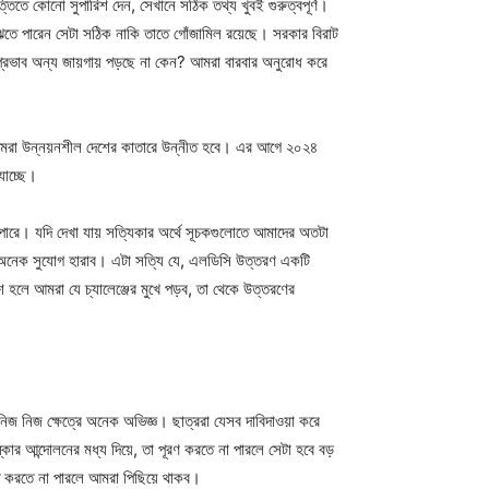
িতে কোনো সুপারিশ দেন, সেখানে সঠিক তথ্য খুবই গুরুত্বপূর্ণ।
তে পারেন সেটা সঠিক নাকি তাতে গোঁজামিল রয়েছে। সরকার বিরাট
র প্রভাব অন্য জায়গায় পড়ছে না কেন? আমরা বারবার অনুরোধ করে
লে আমরা উন্নয়নশীল দেশের কাতারে উন্নীত হবে। এর আগে ২০২৪
যাচ্ছে।
ারে। যদি দেখা যায় সত্যিকার অর্থে সূচকগুলোতে আমাদের অতটা
রা অনেক সুযোগ হারাব। এটা সত্যি যে, এলডিসি উত্তরণ একটি
হলে আমরা যে চ্যালেঞ্জের মুখে পড়ব, তা থেকে উত্তরণের
িজ নিজ ক্ষেত্রে অনেক অভিজ্ঞ। ছাত্ররা যেসব দাবিদাওয়া করে
র আন্দোলনের মধ্য দিয়ে, তা পূরণ করতে না পারলে সেটা হবে বড়
ত করতে না পারলে আমরা পিছিয়ে থাকব।