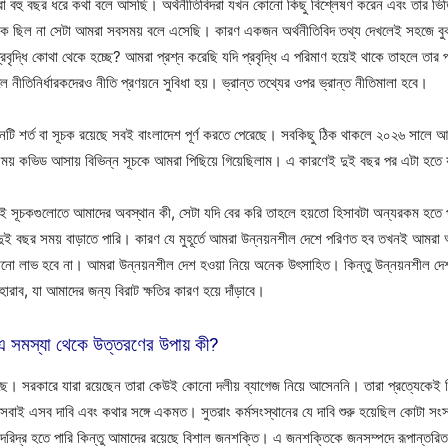
রা বহু বছর ধরে কথা বলে আসছি। অর্থনীতিবিদরা যখন কোনো কিছু বিশ্লেষণ করেন এবং তার ভিত্ত
িক ছিল না সেটা আমরা সবসময় বলে এসেছি। কারণ একজন অর্থনীতিবিদ তথ্য দেখলেই সহজে বুঝ
প্রবৃদ্ধি কোথা থেকে হচ্ছে? আমরা প্রশ্ন করেছি যদি প্রবৃদ্ধি এ পরিমাণ হয়েই থাকে তাহলে তা
ীতিনির্ধারকদেরও নীতি প্রণয়নে সুবিধা হয়। ভ্রান্ত তথ্যের ওপর ভ্রান্ত নীতিমালা হবে।
 তিনটি শর্ত বা সূচক রয়েছে সবই বাংলাদেশ পূর্ণ করতে পেরেছে। সবকিছু ঠিক থাকলে ২০২৬ সা
ে সময় কভিড আসায় বিভিন্ন সূচকে আমরা পিছিয়ে গিয়েছিলাম। এ কারণেই দুই বছর পর এটা হতে 
ই সূচকগুলোতে আমাদের অবস্থান কী, সেটা যদি বের করি তাহলে হয়তো হিসাবটা অন্যরকম হতে প
রও দুই বছর সময় বাড়াতে পারি। কারণ যে মুহূর্তে আমরা উন্নয়নশীল দেশে পরিণত হব তখনই আম
োনো লাভ হবে না। আমরা উন্নয়নশীল দেশ হওয়া নিয়ে অনেক উৎসাহিত। কিন্তু উন্নয়নশীল দেশ 
ারাব, যা আমাদের জন্য বিরাট ক্ষতির কারণ হয়ে দাঁড়াবে।
। এ সমস্যা থেকে উত্তরণের উপায় কী?
ছে। সরকারে যারা রয়েছেন তারা কেউই কোনো দলীয় ব্যাগেজ নিয়ে আসেননি। তারা প্রত্যেকেই ন
ই এসব দাবি এবং কথার সঙ্গে একমত। সুতরাং কর্মসংস্থানের যে দাবি শুরু হয়েছিল কোটা সংস্কা
 দরিদ্র হতে পারি কিন্তু আমাদের রয়েছে বিশাল জনশক্তি। এ জনশক্তিকে জনসম্পদে রূপান্তরি