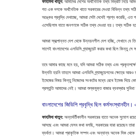
ফাহমিদা খাতুন:
আমাদের দেশের অর্থনৈতিক তথ্য বিভ্রাট নিয়ে আম
গত এক দশকে অর্থনৈতিক খাতে সরকারের দেওয়া বিভিন্ন তথ্য সঠ
অঙ্কের প্রবৃদ্ধি দেখাচ্ছে, আমরা সেটা দেখেই প্রশ্ন করেছি, এত 
এসেছিলাম যাতে জনগণকে সঠিক তথ্য দেওয়া হয়। তথ্য সঠিক হলে ন
আমরা স্বল্পোন্নত দেশ থেকে উন্নয়নশীল দেশ হচ্ছি, সেখানে যে
সালেই বাংলাদেশের এলডিসি গ্র্যাজুয়েট করার কথা ছিল কিন্তু স
তবে আমার কাছে মনে হয়, যদি আমরা সঠিক তথ্য এবং প্রকৃতপক্ষে
উন্নতি হয়নি তাহলে আমরা এলডিসি গ্র্যাজুয়েশনের ক্ষেত্রে আ
ইমেজের বিষয় কিন্তু নিজেদের সংকটের মধ্যে রেখে ইমেজ দিয়ে ক
প্রস্তুতি আমাদের নেই। আমরা শুল্কমুক্ত বাজার ব্যবস্থার সুবিধা হ
বাংলাদেশের জিডিপি প্রবৃদ্ধি ছিল কর্মসংস্থানহীন
ফাহমিদা খাতুন:
অন্তর্বর্তীকালীন সরকারের হাতে অনেক সুযোগ রয়ে
আসছে এবং আমরা যেসব কথা বলছি, সরকারের যারা রয়েছেন তারা সবা
ব্যর্থতা। আমরা প্রাকৃতিক সম্পদ এবং অন্যান্য অনেক দিক থেকে