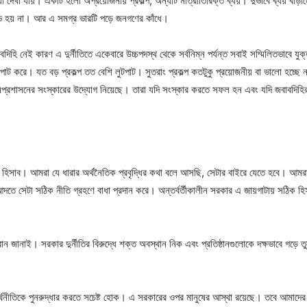
্যা দেখা যায়। একটি হলো অপ্রয়োজনীয় প্রকল্প, অন্যটি মাত্রাতিরিক্ত ব্যয়। দুভাবে ব্যয় বাড়
টিভ হয় না। আর এ সমগ্র ভারটি পড়ে জনগণের কাঁধে।
ি নেই কারণ এ দুর্নীতিতে একেবারে উচ্চপদস্থ থেকে সর্বনিম্ন পর্যন্ত সবাই সম্মিলিতভাবে যুক্ত 
পাট করে। যত বড় প্রকল্প তত বেশি লুটপাট। সুতরাং প্রকল্প কতটুকু প্রয়োজনীয় বা ভালো হচ্ছে 
জনপ্রশাসনের সংস্কারের উদ্যোগ নিয়েছে। তারা যদি সংস্কার করতে সফল হন এবং যদি জবাবদিহির ক্
সঠিক হিসাব। আমরা যে ধারার অর্থনৈতিক প্রবৃদ্ধির কথা বলে আসছি, সেটার বাইরে যেতে হবে। আমরা 
 আদতে সেটা সঠিক নীতি গ্রহণে বাধা প্রদান করে। অন্তর্বর্তীকালীন সরকার এ জায়গাটায় সঠিক 
বান জানাই। সরকার দুর্নীতির বিরুদ্ধে শক্ত অবস্থান নিক এবং প্রতিষ্ঠানগুলোকে দক্ষভাবে গড়ে
র্থনীতিকে পুনরুদ্ধার করতে সচেষ্ট হোক। এ সরকারের ওপর মানুষের আস্থা রয়েছে। তবে আমাদ