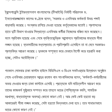
ট্রান্সপারেন্সি ইন্টারন্যাশনাল বাংলাদেশের (টিআইবি) নির্বাহী পরিচালক ড.
ইফতেখারুজ্জামান কালের কণ্ঠকে বলেন, ‘সরকার ও এনবিআর কর্মকর্তা উভয় পক্ষই
বাড়াবাড়ি করেছে। সংস্কার চাপিয়ে দেওয়া হয়েছে কর্তৃত্ববাদের মতোই। প্রশাসনের
হাতে দুটি বিভাগ যাওয়ার সিদ্ধান্তে এনবিআর কর্মীরা নিজেদের বঞ্চিত মনে করেছেন।
ফলে প্রতিবাদ হয়েছে এবং শেষে ব্যক্তিকেন্দ্রিক আন্দোলনে প্রতিবাদের মাধ্যমে সীমা
লঙ্ঘন হয়েছে। ব্যবসায়ীদের মধ্যস্থতায় যে প্রতিশ্রুতি এসেছিল তা না মেনে সরকারও
প্রশ্নবিদ্ধ আচরণ করেছে। দুদককে সম্পৃক্ত করে যেভাবে টার্গেট করে হয়রানি করা
হচ্ছে, সেটাও অযৌক্তিক।’
গতকাল সোমবার ঢাকা কাস্টম হাউসে বিডিসিএস ও ডিএম সফটওয়্যার উদ্বোধন অনুষ্ঠান
শেষে এনবিআর চেয়ারম্যান আব্দুর রহমান খান সাংবাদিকদের বলেন, ‘কর্মকর্তা-কর্মচারীদের
অভয় দেওয়ার জন্য ঢাকা কাস্টমে এসেছি। প্রত্যেকে যদি দায়িত্বশীল আচরণ করে
তাদের কাজকর্ম সুষ্ঠুভাবে সম্পন্ন করে তাহলে ভয়ের (শাস্তিমূলক বদলি, সাময়িক
বরখাস্ত, বাধ্যতামূলক অবসর) কোনো কারণ নেই। আর কেউ কেউ হয়তো বড়
আকারেরই সীমা লঙ্ঘন করেছে, সেটা হয়তো ভিন্নভাবে দেখা হবে। তবে সাধারণভাবে
ভয়ের কোনো কারণ নেই।’