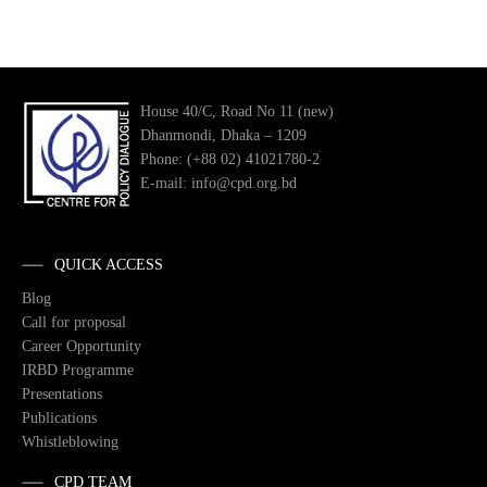
House 40/C, Road No 11 (new)
Dhanmondi, Dhaka – 1209
Phone: (+88 02) 41021780-2
E-mail: info@cpd.org.bd
QUICK ACCESS
Blog
Call for proposal
Career Opportunity
IRBD Programme
Presentations
Publications
Whistleblowing
CPD TEAM