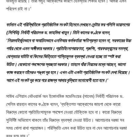
ভাবমূর্তি রয়েছে। তাঁরা শুধুই আক্রোশের কারণে হেনস্তার শিকার হবেন। আমরা এমন
পরিবেশ চাই না।’
বর্তমান এই পরিস্থিতিকে প্রাতিষ্ঠানিক সংকট হিসেবে দেখছেন সেন্টার ফর পলিসি ডায়ালগের
(সিপিডি) নির্বাহী পরিচালক ড. ফাহমিদা খাতুন। তিনি কালের কণ্ঠকে বলেন,
‘নিয়মবহির্ভূতভাবে বা অযাচিতভাবে এনবিআর কর্মকর্তারা ক্ষতিগ্রস্ত হবেন না, সরকারের উচ্চ
পর্যায় থেকে এমন অঙ্গীকার দরকার। প্রতিহিংসাপরায়ণতা, গ্রুপিং, পারফরম্যান্সের সমস্যা,
যোগ্যতার ঘাটতি বা কিসের ভিত্তিতে শাস্তিমূলক ব্যবস্থা নেওয়া হচ্ছে তা স্পষ্ট করা
উচিত। যেকোনো পদক্ষেপের স্বচ্ছতা দরকার। তাহলে যাঁরা নিয়মের মধ্যে আছেন, ভালো
কাজ করছেন তাঁদেরও শঙ্কা দূর হবে। এখন এটা একটা প্রাতিষ্ঠানিক সংকট দেখা দিয়েছে।
আগে এই সংকট দূর করে পরে রাজস্ব আদায় বৃদ্ধিতে মনোযোগী হতে হবে।’
সাউথ এশিয়ান নেটওয়ার্ক অন ইকোনমিক মডেলিংয়ের (সানেম) নির্বাহী পরিচালক ড.
সেলিম রায়হান কালের কণ্ঠকে বলেন, ‘ব্যক্তিগত আক্রোশের জায়গা থেকে কারো
বিরুদ্ধে কোনো প্রতিহিংসামূলক পদক্ষেপ নেওয়া যৌক্তিক হবে না। কারো বিরুদ্ধে
সুনির্দিষ্ট অভিযোগ থাকলে তাঁর বিরুদ্ধে ব্যবস্থা নেওয়া উচিত। আলোচনার দরজা সব
সময় খোলা রাখা প্রয়োজন। পরিস্থিতি এমন করা উচিত হবে না যেন আলোচনার দরজা
বন্ধ হয়ে যায়।’