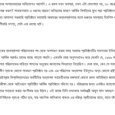
দের অপব্যবহারের অভিযোগও আসেনি। এ রকম যখন অবস্থা, তখন এটা বোধগম্য নয়, ৩০ বছর যাবত গ্
শুরু করল? সাধারণভাবে এ ধরনের আচরণ অনিয়মের কারণে আর্থিক বিপত্তির মুখে পড়া প্রতিষ্ঠান
দের ফেরত আসাসহ সরকারি প্রতিষ্ঠানে মহামারি আকারের অব্যবস্থাপনার মতো গুরুতর সমস্যায় হিমশ
অংশীদারি নগণ্য, সেটা এক রহস্য বটে।
ংকের ব্যবস্থাপনা পরিচালকের পদ থেকে অপসারণ করার সময় সরকার প্রতিষ্ঠানটির সফলতার ইতিহা
র আর্থিক স্বার্থও তাদের কাছে পাত্তা পায়নি। এমনকি তারা অনুসন্ধানও করে দেখেনি যে, ১৯৯৯ সাল
পনা পরিচালকের দায়িত্ব পালনের অনুরোধ জানানোর সিদ্ধান্ত নিয়েছিল। দেখা যাক, কেন সে সময় 
্রামীণ ব্যাংক কোনো সাধারণ প্রতিষ্ঠান নয় এবং এর পরিচালক অধ্যাপক ইউনূসও অন্য কোনো রাষ্ট্র
্টগ্রাম বিশ্ববিদ্যালয়ের অর্থনীতির অধ্যাপক সহায়হীনদের মঙ্গলার্থে কোনো রকম অতিরিক্ত জামা
ীক্ষা থেকে আইনবলে প্রতিষ্ঠিত আর্থিক প্রতিষ্ঠানে পরিণত হয়। দরিদ্রদের জন্য এনজিও বানানোর
 সহায়তা করায় অংশীদার হয়ে উঠবে। এই কাজে তিনি তখনকার অর্থমন্ত্রী আবুল মাল আবদুল মু
ণিজ্যিক ব্যাংক গঠিত হবে, যার আংশিক মালিকানা থাকবে এর দরিদ্র গ্রহীতাদের হাতে, যাতে তাঁ