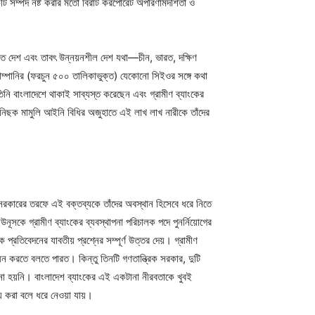
ি সম্পদ নষ্ট করার মতো বিরাট করপোরেট অপরিণামদর্শিতা ও
ন্নত দেশ এবং তাবৎ উন্নয়নশীল দেশ যথা—চীন, ভারত, দক্ষিণ
কোম্পানির (ফরচুন ৫০০ তালিকাভুক্ত) যেকোনো সিইওর সঙ্গে কথা
নি বাংলাদেশে থাকাই সাব্যস্ত করেছেন এবং গ্রামীণ ব্যাংকের
লে নিছক মামুলি আইনি বিধির অজুহাতে এই লাখ লাখ নারীকে তাঁদের
সরকারের তরফে এই বক্তব্যকে তাঁদের অবস্থান হিসেবে ধরে নিতে
সকে গ্রামীণ ব্যাংকের ব্যবস্থাপনা পরিচালক পদে পুনর্নিয়োগের
্রতিবেদনের যাবতীয় প্রশ্নের সম্পূর্ণ উত্তর দেয়। গ্রামীণ
ন করতে বলতে পারত। কিন্তু তিনটি গণতান্ত্রিক সরকার, দুটি
ানো হয়নি। বাংলাদেশ ব্যাংকের এই একটানা নীরবতাকে খুবই
য করা বলে ধরে নেওয়া যায়।