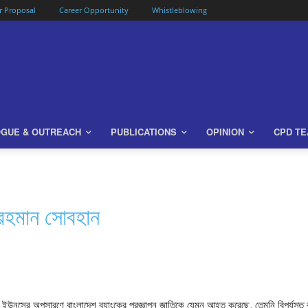
or Proposal
Career Opportunity
Whistleblowing
OGUE & OUTREACH
PUBLICATIONS
OPINION
CPD T
– রেহমান সোবহান
্মদ ইউনূসের অপসারণে বাংলাদেশ ব্যাংকের প্রজ্ঞাপন জাতিকে যেমন আহত করেছে, তেমনি বিপর্যস্