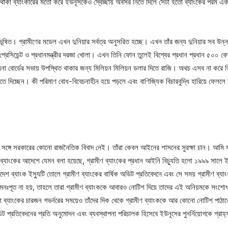
থাকা ব্যাংকারের মতো করে ইউনূসকেও স্বেচ্ছায় অবসর নিতে দিলে সেটা হতো ব্যাংকের পরম একট
ভূষিত। গ্রামীণের মডেল এখন দুনিয়ার সর্বত্র অনুসরিত হচ্ছে। এখন তাঁর জন্য দুনিয়ার সব উ
প্রেসিডেন্ট ও প্রধানমন্ত্রীর দরজা খোলা। এখন তিনি ফোন তুলেই বিশ্বের প্রধান প্রধান ৫০০ 
া বোর্ডের সভায় উপস্থিত থাকার জন্য মিলিয়ন মিলিয়ন ডলার দিতে রাজি। অথচ এসব না করে তি
তে দিচ্ছেন। কী পরিমাণ বোধ-বিবেচনাহীন হয়ে পড়লে এবং বাণিজ্যিক বিচারবুদ্ধি হারিয়ে ফেল
ের সঙ্গে সরকারের কোনো রাজনৈতিক বিবাদ নেই। তাঁরা কেবল আইনের শাসনের সুরক্ষা চান। আমি 
যাংকের আদেশে যেমন বলা হয়েছে, গ্রামীণ ব্যাংকের প্রধান আইনি বিচ্যুতি হলো ১৯৯৯ সালে ইউনূ
 ব্যাংক ইস্যুটি তোলে গ্রামীণ ব্যাংকের বার্ষিক অডিট প্রতিবেদনে এবং সে সময় গ্রামীণ ব্যাংক প
 মনঃপূত না হয়, তাহলে তারা গ্রামীণ ব্যাংককে আবারও নোটিশ দিয়ে তাদের এই অনিয়মকে সংশোধ
শ ব্যাংকের চারজন গভর্নরের সময়েও তাঁদের দিক থেকে গ্রামীণ ব্যাংককে আর কোনো নোটিশ পাঠ
িট প্রতিবেদনের প্রতি অনুমোদন এবং ব্যবস্থাপনা পরিচালক হিসেবে ইউনূসের পুনর্নিয়োগকে গ্রাহ্