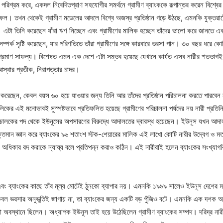
িশ্রম করে, একদল নিবেদিতপ্রাণ সহযোগীর সমর্থনে গ্রামীণ ব্যাংককে রূপান্তর করেন বিশ্বের মধ্য
ফল। তখন থেকেই গ্রামীণ মডেলের আদলে বিশ্বে অজস্র প্রতিষ্ঠান গড়ে উঠছে, এমনকি যুক্তরাষ্ট্রে
 তিনি করেছেন যাঁরা ঋণ নিচ্ছেন এবং গ্রামীণের মালিক হচ্ছেন তাঁদের ভালো করে জানতে এবং তা
্পর্ক সৃষ্টি করেছেন, যার পরিণতিতে তাঁরা গ্রামীণের সঙ্গে কারবারে ভরসা পান। ৩০ বছর ধরে কোট
্রমাণ সাফল্য। বিশেষত এমন এক দেশে এটা সম্ভব হয়েছে যেখানে কার্যত এসব নারীর শতভাগ
আস্থার প্রতীক, নিরাপত্তার চাদর।
োগ করেছেন, কেবল বয়স ৬০ হয়ে যাওয়ার জন্য তিনি আর তাঁদের প্রতিষ্ঠান পরিচালনা করতে পারবেন
ালিকের এই মনোভাবই সুস্পষ্টভাবে প্রতিফলিত হয়েছে গ্রামীণের পরিচালনা পর্ষদের নয় নারী প্রত
 পরিচালকের পদ থেকে ইউনূসের অপসারণের বিরুদ্ধে আদালতের দ্বারস্থ হয়েছেন। ইউনূস যখন আদাল
্বশক্তিমান জ্ঞান করে ব্যাংকের ৯৬ শতাংশ স্টক-শেয়ারের মালিক এই লাখো কোটি নারীর উদ্বেগ 
ট অধিকার রদ করাকে ন্যায্য বলে প্রতিপন্ন করাও কঠিন। এই নারীরাই হলেন ব্যাংকের সংখ্যাগরি
ি এবং ব্যাংকের কাছে তাঁর মূল্য মোটেই ঠুনকো ব্যাপার নয়। এমনকি ১৯৯৯ সালেও ইউনূস দেশের 
 কেবল ভরসার অনুভূতিই জাগায় না, তা ব্যাংকের জন্য একটি বড় পুঁজিও বটে। এমনকি এক দশক 
অবস্থানে ছিলেন। অধ্যাপক ইউনূস তাই হয়ে উঠেছিলেন গ্রামীণ ব্যাংকের সম্পদ। দরিদ্র নারীদ