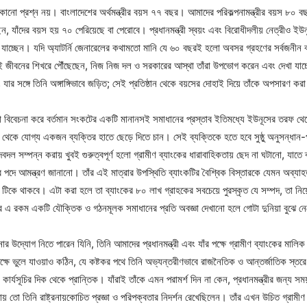
 প্রশ্ন নয়। বাংলাদেশের অর্থমন্ত্রীর বয়স ৭৭ বছর। আমাদের পরিকল্পনামন্ত্রীর বয়স ৮০ বছরের
ন, যাঁদের বয়স হয় ৭০ পেরিয়েছে বা পেরোবে। প্রধানমন্ত্রী স্বয়ং এবং বিরোধীদলীয় নেত্রীও ইউন
াচ্ছেন। যদি অ্যাটর্নি জেনারেলের কথামতো মানি যে ৬০ বছরই হলো অবসর গ্রহণের সর্বজনীন 
জীবনের শিখরে পৌঁছেছেন, নিজ নিজ দল ও সরকারের আস্থা তাঁরা উপভোগ করেন এবং দেখা যাচ্ছে, 
 যার সঙ্গে তিনি অঙ্গাঙ্গিভাবে জড়িত; সেই প্রতিষ্ঠান থেকে বয়সের দোহাই দিয়ে তাঁকে অপসারণ 
বের কথা বিবেচনা করে বর্তমান সংকটের একটি মানানসই সমাধানের প্রস্তাব ইতিমধ্যে ইউনূসের তরফ
িক থেকে যোগ্য একজন ব্যক্তির হাতে ছেড়ে দিতে চান। সেই ব্যক্তিকে হতে হবে সুষ্ঠু অনুসন্ধান-প
 সম্পন্ন করায় খুবই গুরুত্বপূর্ণ হলো গ্রামীণ ব্যাংকের ধারাবাহিকতায় ছেদ না ঘটানো, যাত
পদে আমন্ত্রণ জানানো। তাঁর এই মাত্রার উপস্থিতি ব্যাংকটির বৈশ্বিক বিস্তারকে যেমন অব্যাহত 
িকে থাকবে। এটা করা হলে তা ব্যাংকের ৮০ লাখ গ্রাহকের সবচেয়ে পুরস্কৃত যে সম্পদ, তা নিয়োজি
র এ রকম একটি যৌক্তিক ও গঠনমূলক সমাধানের প্রতি অবজ্ঞা দেখানো হলে গোটা দুনিয়া বুঝে নেবে
দ্যোগ নিতে পারেন যিনি, তিনি আমাদের প্রধানমন্ত্রী এবং যাঁর পক্ষে গ্রামীণ ব্যাংকের মালিক 
পক্ষে ভুলে যাওয়াও কঠিন, যে কষ্টকর পথে তিনি অভ্যন্তরীণভাবে রাজনৈতিক ও আন্তর্জাতিক স্
ক কার্যসূচির দিক থেকে প্রান্তিক। যাঁরাই তাঁকে এমন পরামর্শ দিন না কেন, প্রধানমন্ত্রীর জন্
য় তো তিনি রাষ্ট্রনায়কোচিত প্রজ্ঞা ও পরিপক্বতার নিদর্শন রেখেছিলেন। তাঁর এখন উচিত গ্রামীণ