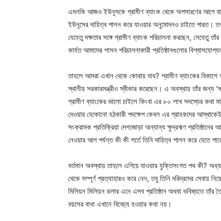
এমনকি আজও ইউনূসকে গ্রামীণ ব্যাংক থেকে অপসারণের আগে বাংলা
ইউনূসের দায়িত্ব পালন করে যাওয়ার অনুমোদনও চাইতে পারত। তখ
যেহেতু দক্ষতার সঙ্গে গ্রামীণ ব্যাংক পরিচালনা করছেন, সেহেতু
কার্যত আমাদের শাসন পরিচালনাকারী প্রতিষ্ঠানগুলোর বিশ্বাসযোগ্
তাহলে আমরা এখান থেকে কোথায় যাব? গ্রামীণ ব্যাংকের বিকাশে অধ
স্থানীয় সরকারমন্ত্রীও স্বীকার করেছেন। এ অবস্থায় তাঁর জন
গ্রামীণ ব্যাংকের ভালো চাইলে কিংবা এর ৮০ লাখ সদস্যের কথা মা
দেওয়ার যেকোনো হঠকারী পদক্ষেপ কেবল এর গ্রাহকদের আস্থাকেই নাড
সংক্রামক প্রতিক্রিয়া দেশজোড়া অন্যান্য ক্ষুদ্রঋণ প্রতিষ্ঠানের আ
নেওয়ার আগ পর্যন্ত কী কী শর্তে তিনি দায়িত্ব পালন করে যেতে পা
বর্তমান অবস্থায় তাহলে এগিয়ে যাওয়ার যুক্তিসংগত পথ কী? অধ
থেকে সম্পূর্ণ প্রত্যাহারও করে নেন, তবু তিনি দরিদ্রদের সেবায় 
মিলিয়ন মিলিয়ন ডলার এনে এসব প্রতিষ্ঠান অথবা ভবিষ্যতে তাঁর ত
বয়সের বাধা এখানে বিবেচ্য হওয়ার কথা নয়।