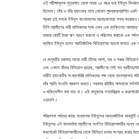
এই পরীক্ষামূলক সূত্রপাত থেকে পরের ২৫ বছর ধরে ইউনূস দিনরাত পর
হিসেবে। তাঁর ও তাঁর ব্যাংকের নামে নোবেল পুরস্কারপ্রাপ্তি এরই 
প্রথম দুই দশকে ইউনূস বাংলাদেশের আনাচকানাচে সফর করেছেন। এটা
তিনি গ্রামীণের নারী মালিকদের সঙ্গে এমন এক ব্যক্তিগত আস্থার সম
হাজার কোটি টাকা ঋণ গ্রহণ করানো ও পরিশোধ করানো এক পর্বতপ
ব্যক্তি ইউনূস হলেন প্রাতিষ্ঠানিক বিনিয়োগের অচেনা জগতে এক 
যে মানুষটির ভরসায় লাখো নারী তাঁদের আশা, ভয় ও সঞ্চয় বিনিয়
এবং এখানে যাঁদের বিনিয়োগ রয়েছে, গ্রামীণের সেই সব গ্রহীতা/ম
নারীই ব্যাংকটির সংখ্যাগরিষ্ঠ মালিকদের পক্ষ থেকে ব্যবস্থাপনা
তাঁর প্রতি সংহতি প্রকাশ করতে। সরকার রাষ্ট্রীয় ক্ষমতাকে সর
ও দায়িত্বশীল বলা যায় না। এই মানুষদের গণতান্ত্রিক ও করপোরে
এড়ায়নি।
পরিচালনা পর্ষদের কাছে অধ্যাপক ইউনূসের আন্তর্জাতিক ভাবমূর্ত
ইউনূসের এই মানমর্যাদা গ্রামীণের অগণিত বিনিয়োগকারীর মধ্যে
করপোরেট বিনিয়োগকারীদের থেকে মিলিয়ন ডলার সংগ্রহ করার মতো 