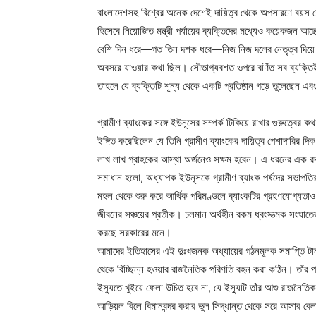
বাংলাদেশসহ বিশ্বের অনেক দেশেই দায়িত্ব থেকে অপসারণে বয়স কোনো
হিসেবে নিয়োজিত মন্ত্রী পর্যায়ের ব্যক্তিদের মধ্যেও কয়েকজন আছে
বেশি দিন ধরে—গত তিন দশক ধরে—নিজ নিজ দলের নেতৃত্ব দিয়ে য
অবসরে যাওয়ার কথা ছিল। সৌভাগ্যবশত ওপরে বর্ণিত সব ব্যক্তিই 
তাহলে যে ব্যক্তিটি শূন্য থেকে একটি প্রতিষ্ঠান গড়ে তুলেছেন এবং
গ্রামীণ ব্যাংকের সঙ্গে ইউনূসের সম্পর্ক টিকিয়ে রাখার গুরুত্
ইঙ্গিত করেছিলেন যে তিনি গ্রামীণ ব্যাংকের দায়িত্ব পেশাদারির দ
লাখ লাখ গ্রাহকের আস্থা অর্জনেও সক্ষম হবেন। এ ধরনের এক রদবদল
সমাধান হলো, অধ্যাপক ইউনূসকে গ্রামীণ ব্যাংক পর্ষদের সভাপতির 
মহল থেকে শুরু করে আর্থিক পরিমণ্ডলে ব্যাংকটির গ্রহণযোগ্যতাও ট
জীবনের সঞ্চয়ের প্রতীক। চলমান অর্থহীন রকম ধ্বংসাত্মক সংঘাতে
করছে সরকারের মনে।
আমাদের ইতিহাসের এই দুঃখজনক অধ্যায়ের গঠনমূলক সমাপ্তি টানার উ
থেকে বিচ্ছিন্ন হওয়ার রাজনৈতিক পরিণতি বহন করা কঠিন। তাঁর 
ইস্যুতে খুইয়ে ফেলা উচিত হবে না, যে ইস্যুটি তাঁর আশু রাজনৈতি
আড়িয়ল বিলে বিমানবন্দর করার ভুল সিদ্ধান্ত থেকে সরে আসার বেলা