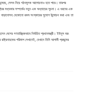
মনে জন্মেছে, সেসব নিয়ে গঠনমূলক আলোচনাও হতে পারে। তারপর
্ট্রের মধ্যকার সম্পর্কের নতুন এক অধ্যায়ের সূচনা। এ ধরনের এক
 মান বাড়ানোসহ যেকোনো রকম সংস্কারের সুযোগ উন্মোচন করা এবং তা
দেশের গণতান্ত্রিকভাবে নির্বাচিত প্রধানমন্ত্রী। ইউনূস বরং
াষ্ট্রনায়কের পরিমাপ সেখানেই, যেখানে তিনি আগামী প্রজন্মের