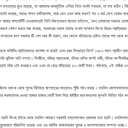
 মন্তব্যের মুখে পড়েছে, তা আমাদের ভাবমূর্তিকে এগিয়ে নিতে কতটা সহায়ক, তা বলা কঠিন। বিভিন্
ন্নতি করেছে, যাদের শাসন ধর্মনিরপেক্ষ, তারা কেন এমন কাজ করল? গত ৩ মার্চ দেশে ফেরার পথে দি
মার পাসপোর্টটি দেওয়ামাত্রই তিনি বিষণ্নবদনে জানতে চাইলেন, ‘কেন তোমাদের সরকার তোমাদের
যে ধারণা পোষণ করতে শুরু করেছে, সরকারের তরফে ঢাকায় সংবাদ সম্মেলন কিংবা বিচার-প্রক্রিয়
সংঘাতের ফলে সরকার কী পেল আর কী হারাল, তার কোনো খতিয়ানের চেষ্টাও তাদের পক্ষ থেকে কর
্যালোচনা কমিটির প্রতিবেদনের অপেক্ষা না করেই এমন চরম সিদ্ধান্ত নিল? ১৯৮৩ সালে গ্রামীণ ব
ারি ভূমিকা অতি নগণ্য। বিপরীতে, দরিদ্র গ্রাহকেরা, যাঁদের বেশির ভাগই নারী, তাঁদের অংশীদা
য় দিয়েই তাঁরা এটা করেছেন এবং এখন তা বেড়ে দাঁড়িয়েছে ৫৩ কোটি টাকা। পরিণামে, এই নারীর
্যিক ব্যাংক থেকে সুদের বিনিময়ে ঋণপত্রের মাধ্যমেও পুঁজি গঠন করছে। তহবিল জোগানদাতাদের মধ
র করদাতাদের দেওয়া হাজার হাজার কোটি টাকা দিয়ে রাষ্ট্রীয় ব্যাংকগুলোর মূলধনি ভিত্তি গঠন 
হয়নি কিংবা বাইরে থেকে তহবিল আহরণে সরকারি হস্তক্ষেপেরও দ্বারস্থ হতে হয়নি। তহবিলদাতা
টি সুন্দরভাবে পরিচালিত হয়েছে এবং এর আর্থিক কাজকারবার সুচারু ও মানসম্মতভাবে সম্পন্ন হচ্ছে