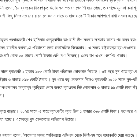
িনি বলেন, ‘যে ব্যাংকের বিতরণকৃত ঋণের ৭০ শতাংশ খেলাপি হয়ে গেছে, তার পক্ষে মুনাফা কর
গী কিছু সিদ্ধান্ত নেয়ায় সে লোকসান সাড়ে ৩ হাজার কোটি টাকার আশপাশে রাখা সম্ভব হয়েছে
মতাচ্যুত প্রধানমন্ত্রী শেখ হাসিনার নেতৃত্বাধীন আওয়ামী লীগ সরকার ক্ষমতায় আসার পর অন্য ব্
সহ যাবতীয় কর্মকাণ্ড পরিচালনা হতো রাজনৈতিক বিবেচনায়। এ সময়ে রাষ্ট্রায়ত্ত ব্যাংকগুলোর 
প ব্যাংকটি থেকে ৬০ হাজার কোটি টাকার বেশি ঋণ নিয়েছে। এসব ঋণ এখন খেলাপির খাতায়।
০২৪ সালে ব্যাংকটি ২ হাজার ১৮৫ কোটি টাকা পরিচালন লোকসান দিয়েছে। ওই বছর সুদ খাতে ব্
য় ৩ হাজার ৫৯৮ কোটি টাকায়। সুদ খাতে বড় লোকসান দিলেও ব্যাংকটি ২০২৫ সালে সুদ-বহির্ভ
সংরক্ষণসহ অন্যান্য প্রক্রিয়া শেষে জনতা ব্যাংকের নিট লোকসান ৩ হাজার ৬৬ কোটি টাকা দ
েন।
ে ব্যয় বাড়ছে। ২০২৪ সালে এ খাতে ব্যাংকটির ব্যয় ছিল ১ হাজার ৩৬৮ কোটি টাকা। গত বছর 
 দেয়া হচ্ছে। এক্ষেত্রে ঘুস লেনদেনের অভিযোগ উঠেছে।
হমান বলেন, ‘অত্যন্ত স্বচ্ছ প্রক্রিয়ায় এজিএম থেকে ডিজিএম পদে পদোন্নতি দেয়া হয়েছে। পদো