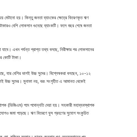
য় মেটানো হয়। কিন্তু জনতা ব্যাংকের ক্ষেত্রে বিতরণকৃত ঋণ
ি টাকারও বেশি লোকসান গুনেছে ব্যাংকটি। ফলে বছর শেষে জনতা
 যাবে। এখন পর্যন্ত প্রাপ্ত তথ্য বলছে, নিরীক্ষার পর লোকসানের
ার কোটি টাকা।
েছে, যার বেশির ভাগই উচ্চ সুদের। বিশ্লেষকরা বলছেন, ১০-১২
াংশই উচ্চ সুদের। মুনাফা নয়, বরং সংগৃহীত এ আমানত থেকেই
স্থাপক (ডিজিএম) পদে পদোন্নতি দেয়া হয়। সহকারী মহাব্যবস্থাপক
ভিযোগও জমা পড়েছে। ঋণ বিতরণে ঘুস গ্রহণের সুযোগ সংকুচিত
চালক মো. মজিবর রহমান। ছাত্র-জনতার গণ-অভ্যুত্থানের পর