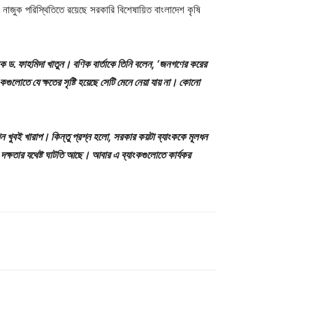
 নাজুক পরিস্থিতিতে রয়েছে সরকারি বিশেষায়িত বাংলাদেশ কৃষি
চালক ড. ফাহমিদা খাতুন। বণিক বার্তাকে তিনি বলেন, ‘জনগণের করের
কগুলোতে যে ক্ষতের সৃষ্টি হয়েছে সেটি মেনে নেয়া যায় না। কোনো
খন খুবই খারাপ। কিন্তু প্রশ্ন হলো, সরকার কয়টা ব্যাংককে মূলধন
 দক্ষতার যথেষ্ট ঘাটতি আছে। আবার এ ব্যাংকগুলোতে কার্যকর