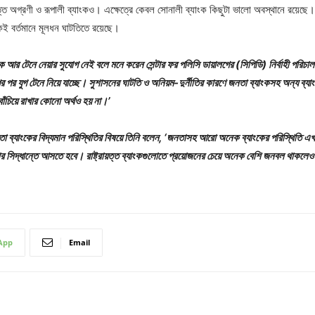
য়ত্ত অগ্রণী ও রূপালী ব্যাংকও। এক্ষেত্রে কেবল সোনালী ব্যাংক কিছুটা ভালো অবস্থানে রয়েছে।
কই বর্তমানে মূলধন ঘাটতিতে রয়েছে।
কে আর টেনে নেয়ার সুযোগ নেই বলে মনে করেন সেন্টার ফর পলিসি ডায়ালগের (সিপিডি) নির্বাহী পরি
ের পর যুগ টেনে নিয়ে যাচ্ছে। সুশাসনের ঘাটতি ও অনিয়ম-দুর্নীতির কারণে জনতা ব্যাংকসহ অন্য ব্যাং
াঁচিয়ে রাখার কোনো অর্থও হয় না।’
জনতা ব্যাংকের বিদ্যমান পরিস্থিতির বিষয়ে তিনি বলেন, ‘জনতাসহ আরো অনেক ব্যাংকের পরিস্থিতি এ
কঠোর সিদ্ধান্তে আসতে হবে। রাষ্ট্রায়ত্ত ব্যাংকগুলোতে প্রয়োজনের চেয়ে অনেক বেশি জনবল থাকলেও
App
Email