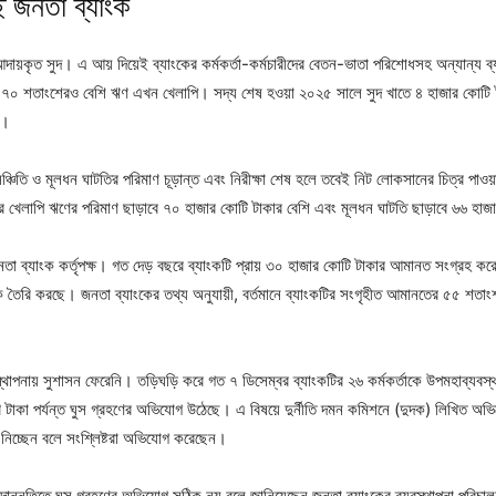
ে জনতা ব্যাংক
য়কৃত সুদ। এ আয় দিয়েই ব্যাংকের কর্মকর্তা-কর্মচারীদের বেতন-ভাতা পরিশোধসহ অন্যান্য ব্য
ংকের ৭০ শতাংশেরও বেশি ঋণ এখন খেলাপি। সদ্য শেষ হওয়া ২০২৫ সালে সুদ খাতে ৪ হাজার কোট
য়।
চিতি ও মূলধন ঘাটতির পরিমাণ চূড়ান্ত এবং নিরীক্ষা শেষ হলে তবেই নিট লোকসানের চিত্র পাওয়া
 খেলাপি ঋণের পরিমাণ ছাড়াবে ৭০ হাজার কোটি টাকার বেশি এবং মূলধন ঘাটতি ছাড়াবে ৬৬ হাজ
তা ব্যাংক কর্তৃপক্ষ। গত দেড় বছরে ব্যাংকটি প্রায় ৩০ হাজার কোটি টাকার আমানত সংগ্রহ কর
ঁকি তৈরি করছে। জনতা ব্যাংকের তথ্য অনুযায়ী, বর্তমানে ব্যাংকটির সংগৃহীত আমানতের ৫৫ শত
বস্থাপনায় সুশাসন ফেরেনি। তড়িঘড়ি করে গত ৭ ডিসেম্বর ব্যাংকটির ২৬ কর্মকর্তাকে উপমহাব্যব
 টাকা পর্যন্ত ঘুস গ্রহণের অভিযোগ উঠেছে। এ বিষয়ে দুর্নীতি দমন কমিশনে (দুদক) লিখিত অ
স নিচ্ছেন বলে সংশ্লিষ্টরা অভিযোগ করেছেন।
 পদোন্নতিতে ঘুস গ্রহণের অভিযোগ সঠিক নয় বলে জানিয়েছেন জনতা ব্যাংকের ব্যবস্থাপনা পরি