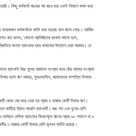
য়েছি। কিছু কর্মকর্তা বছরের পর বছর ধরে একই বিভাগে কাজ করে
িসহ কয়েকজন কর্মকর্তাকে বদলি করা হয়েছে বলে জানা গেছে। আর্থিক
সেন খান বলেন, ‘কোনো প্রতিষ্ঠানের ব্যবসা ভালো হলে,
স্থিতিতে জনতা ব্যাংকের ব্যয় কমানোর উদ্যোগ নেয়া দরকার। যে
োনো ব্যাংকই উচ্চ সুদের আমানত সংগ্রহ করে বেঁচে থাকার সংগ্রাম
র উপায় হলো ঋণ আদায়, পুনঃতফসিল, জামানতের সম্পত্তি নিলামে
ংকটি থেকে বের করে নেয়া হয় প্রায় ৪ হাজার কোটি টাকার ঋণ।
ষত এখনো কাটিয়ে উঠতে পারেনি ব্যাংকটি। বরং গত এক যুগের বেশি
বর্তমানে বেসিক ব্যাংকের বিতরণকৃত ঋণের প্রায় ৬০ শতাংশ বা ৮
টির ৩ হাজার কোটি টাকার বেশি মূলধন ঘাটতি রয়েছে।