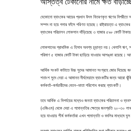
অস্তিত্ব টেকানোর নামে ক্ষত বাড়াচ্ছ
যেকোনো ব্যাংকের আয়ের প্রধান উৎস বিতরণকৃত ঋণের বিপরীতে আদা
সম্পদ না হয়ে গলার ফাঁসে পরিণত হয়েছে। রাষ্ট্রায়ত্ত এ ব্যা
ব্যাংকের পরিচালন লোকসান দাঁড়িয়েছে ৩ হাজার ৫৯৮ কোটি টাকা
লোকসানের প্রাথমিক এ হিসাব অবশ্য চূড়ান্ত নয়। খেলাপি ঋণ, সঞ্
পরিমাণ ৫ হাজার কোটি টাকা ছাড়িয়ে যাওয়ার আশঙ্কা রয়েছে। আর
আর্থিক সংকট কাটাতে উচ্চ সুদের আমানত সংগ্রহে জোর দিয়েছে জন
শতাংশ সুদে নেয়া এ আমানত দীর্ঘমেয়াদে ব্যাংকটির জন্য আরো ঝু
কর্মকর্তা-কর্মচারীদের বেতন-ভাতা পরিশোধ করছে ব্যাংকটি।
তবে আর্থিক এ বিপর্যয়ের মধ্যেও জনতা ব্যাংকের পরিচালনা ও ব্য
(এজিএম) থেকে দেয়া এ পদোন্নতির ক্ষেত্রে জনপ্রতি ২০-৩০ লাখ
হয়ে যাওয়ায় শীর্ষ কর্মকর্তারা এখন পদোন্নতি ও বদলির মাধ্যমে ঘু
অবশ্য ব্যাংকের আর্থিক নাজুক পরিস্থিতির কথা স্বীকার করলেও