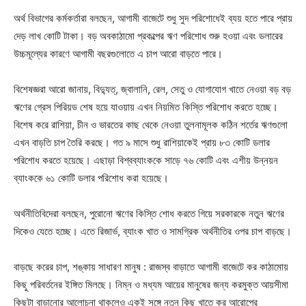
অর্থ বিভাগের কর্মকর্তারা বলছেন, আগামী বাজেটে শুধু সুদ পরিশোধেই ব্যয় হতে পারে প্রায়
দেড় লাখ কোটি টাকা। বড় অবকাঠামো প্রকল্পের ঋণ পরিশোধ শুরু হওয়া এবং ডলারের
উচ্চমূল্যের কারণে আগামী বছরগুলোতে এ চাপ আরো বাড়তে পারে।
বিশেষজ্ঞরা আরো জানায়, বিদ্যুত্, জ্বালানি, রেল, সেতু ও যোগাযোগ খাতে নেওয়া বড় বড়
ঋণের গ্রেস পিরিয়ড শেষ হয়ে যাওয়ায় এখন নিয়মিত কিস্তি পরিশোধ করতে হচ্ছে।
বিশেষ করে রাশিয়া, চীন ও ভারতের কাছ থেকে নেওয়া তুলনামূলক কঠিন শর্তের ঋণগুলো
এখন বাড়তি চাপ তৈরি করছে। গত ৯ মাসে শুধু রাশিয়াকেই প্রায় ৮৩ কোটি ডলার
পরিশোধ করতে হয়েছে। এছাড়া বিশ্বব্যাংককে সাড়ে ৭৬ কোটি এবং এশীয় উন্নয়ন
ব্যাংককে ৬১ কোটি ডলার পরিশোধ করা হয়েছে।
অর্থনীতিবিদেরা বলছেন, পুরোনো ঋণের কিস্তি শোধ করতে গিয়ে সরকারকে নতুন ঋণের
দিকেও যেতে হচ্ছে। এতে রিজার্ভ, ব্যাংক খাত ও সামগ্রিক অর্থনীতির ওপর চাপ বাড়ছে।
বাড়ছে করের চাপ, শঙ্কায় সাধারণ মানুষ : রাজস্ব বাড়াতে আগামী বাজেটে কর কাঠামোয়
কিছু পরিবর্তনের ইঙ্গিত মিলছে। নিম্ন ও মধ্যম আয়ের মানুষের জন্য করমুক্ত আয়সীমা
কিছুটা বাড়ানোর আলোচনা থাকলেও একই সঙ্গে নতুন কিছু খাতে কর আরোপের