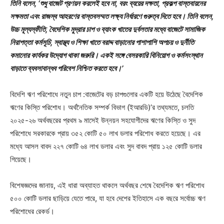
তিনি বলেন, ‘শুধু বাজেট প্রণয়ন করলেই হবে না, বরং ব্যয়ের দক্ষতা, প্রকল্প বাস্তবায়নের
সক্ষমতা এবং রাজস্ব আহরণের বাস্তবসম্মত লক্ষ্য নির্ধারণে গুরুত্ব দিতে হবে। তিনি বলেন,
উচ্চ মূল্যস্ফীতি, বৈদেশিক মুদ্রার চাপ ও ব্যাংক খাতের দুর্বলতার মধ্যে বাজেটে সামাজিক
নিরাপত্তা কর্মসূচি, স্বাস্থ্য ও শিক্ষা খাতে বরাদ্দ বাড়ানোর পাশাপাশি অপচয় ও দুর্নীতি
কমানোর কার্যকর উদ্যোগ থাকা জরুরি। একই সঙ্গে বেসরকারি বিনিয়োগ ও কর্মসংস্থান
বাড়াতে ব্যবসাবান্ধব পরিবেশ নিশ্চিত করতে হবে।’
বিদেশি ঋণ পরিশোধে নতুন চাপ :বাজেটের বড় চাপগুলোর একটি হয়ে উঠেছে বৈদেশিক
ঋণের কিস্তি পরিশোধ। অর্থনৈতিক সম্পর্ক বিভাগ (ইআরডি)’র তথ্যমতে, চলতি
২০২৫-২৬ অর্থবছরের প্রথম ৯ মাসেই উন্নয়ন সহযোগীদের ঋণের কিস্তি ও সুদ
পরিশোধে সরকারকে প্রায় ৩৫২ কোটি ৫০ লাখ ডলার পরিশোধ করতে হয়েছে। এর
মধ্যে আসল বাবদ ২২৭ কোটি ৬৪ লাখ ডলার এবং সুদ বাবদ প্রায় ১২৫ কোটি ডলার
গিয়েছে।
বিশেষজ্ঞদের জানায়, এই ধারা অব্যাহত থাকলে অর্থবছর শেষে বৈদেশিক ঋণ পরিশোধ
৫০০ কোটি ডলার ছাড়িয়ে যেতে পারে, যা হবে দেশের ইতিহাসে এক বছরে সর্বোচ্চ ঋণ
পরিশোধের রেকর্ড।