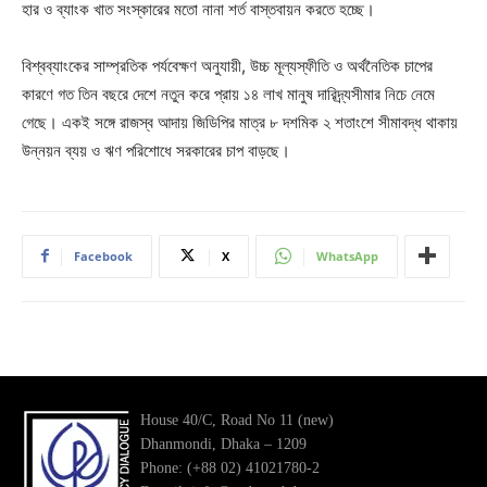
হার ও ব্যাংক খাত সংস্কারের মতো নানা শর্ত বাস্তবায়ন করতে হচ্ছে।
বিশ্বব্যাংকের সাম্প্রতিক পর্যবেক্ষণ অনুযায়ী, উচ্চ মূল্যস্ফীতি ও অর্থনৈতিক চাপের
কারণে গত তিন বছরে দেশে নতুন করে প্রায় ১৪ লাখ মানুষ দারিদ্র্যসীমার নিচে নেমে
গেছে। একই সঙ্গে রাজস্ব আদায় জিডিপির মাত্র ৮ দশমিক ২ শতাংশে সীমাবদ্ধ থাকায়
উন্নয়ন ব্যয় ও ঋণ পরিশোধে সরকারের চাপ বাড়ছে।
Facebook
X
WhatsApp
House 40/C, Road No 11 (new)
Dhanmondi, Dhaka – 1209
Phone: (+88 02) 41021780-2