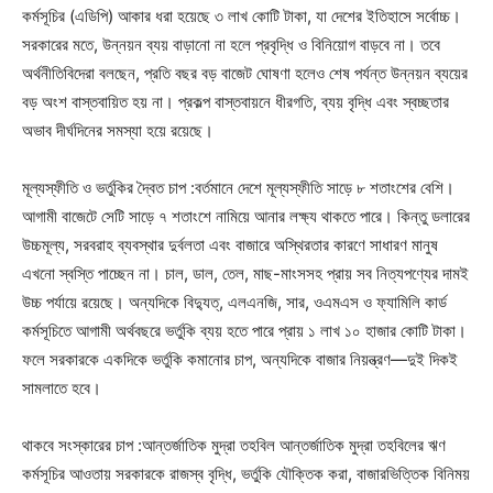
কর্মসূচির (এডিপি) আকার ধরা হয়েছে ৩ লাখ কোটি টাকা, যা দেশের ইতিহাসে সর্বোচ্চ।
সরকারের মতে, উন্নয়ন ব্যয় বাড়ানো না হলে প্রবৃদ্ধি ও বিনিয়োগ বাড়বে না। তবে
অর্থনীতিবিদেরা বলছেন, প্রতি বছর বড় বাজেট ঘোষণা হলেও শেষ পর্যন্ত উন্নয়ন ব্যয়ের
বড় অংশ বাস্তবায়িত হয় না। প্রকল্প বাস্তবায়নে ধীরগতি, ব্যয় বৃদ্ধি এবং স্বচ্ছতার
অভাব দীর্ঘদিনের সমস্যা হয়ে রয়েছে।
মূল্যস্ফীতি ও ভর্তুকির দ্বৈত চাপ :বর্তমানে দেশে মূল্যস্ফীতি সাড়ে ৮ শতাংশের বেশি।
আগামী বাজেটে সেটি সাড়ে ৭ শতাংশে নামিয়ে আনার লক্ষ্য থাকতে পারে। কিন্তু ডলারের
উচ্চমূল্য, সরবরাহ ব্যবস্থার দুর্বলতা এবং বাজারে অস্থিরতার কারণে সাধারণ মানুষ
এখনো স্বস্তি পাচ্ছেন না। চাল, ডাল, তেল, মাছ-মাংসসহ প্রায় সব নিত্যপণ্যের দামই
উচ্চ পর্যায়ে রয়েছে। অন্যদিকে বিদ্যুত্, এলএনজি, সার, ওএমএস ও ফ্যামিলি কার্ড
কর্মসূচিতে আগামী অর্থবছরে ভর্তুকি ব্যয় হতে পারে প্রায় ১ লাখ ১০ হাজার কোটি টাকা।
ফলে সরকারকে একদিকে ভর্তুকি কমানোর চাপ, অন্যদিকে বাজার নিয়ন্ত্রণ—দুই দিকই
সামলাতে হবে।
থাকবে সংস্কারের চাপ :আন্তর্জাতিক মুদ্রা তহবিল আন্তর্জাতিক মুদ্রা তহবিলের ঋণ
কর্মসূচির আওতায় সরকারকে রাজস্ব বৃদ্ধি, ভর্তুকি যৌক্তিক করা, বাজারভিত্তিক বিনিময়