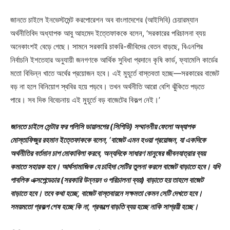
জানতে চাইলে ইনভেস্টমেন্ট করপোরেশন অব বাংলাদেশের (আইসিবি) চেয়ারম্যান
অর্থনীতিবিদ অধ্যাপক আবু আহমেদ ইত্তেফাককে বলেন, ‘সরকারের পরিচালনা ব্যয়
অনেকাংশই বেড়ে গেছে। সামনে সরকারি চাকরি-জীবিদের বেতন বাড়ছে, বিএনপির
নির্বাচনি ইশতেহার অনুযায়ী জনগণকে আর্থিক সুবিধা প্রদানে কৃষি কার্ড, ফ্যামেলি কার্ডের
মতো বিভিন্ন খাতে অর্থের প্রয়োজন হবে। এই মুহূর্তে বাস্তবতা হচ্ছে—সরকারের বাজেট
বড় না হলে বিনিয়োগ স্থবির হয়ে পড়বে। তখন অর্থনীতি আরো বেশি ঝুঁকিতে পড়তে
পারে। সব দিক বিবেচনায় এই মুহূর্তে বড় বাজেটের বিকল্প নেই।’
জানতে চাইলে সেন্টার ফর পলিসি ডায়ালগের (সিপিডি) সম্মাননীয় ফেলো অধ্যাপক
মোস্তাফিজুর রহমান ইত্তেফাককে বলেন, ‘বাজেট এমন হওয়া প্রয়োজন, যা একদিকে
অর্থনীতির বর্তমান চাপ মোকাবিলা করবে, অন্যদিকে সাধারণ মানুষের জীবনযাত্রার ব্যয়
কমাতে সহায়ক হবে। আর্থসামাজিক যে চাহিদা সেটির তুলনা করলে বাজেট বাড়াতে হবে। যদি
পাবলিক এক্সপেন্ডেচার (সরকারি উন্নয়ন ও পরিচালনা ব্যয়) বাড়াতে হয় তাহলে বাজেট
বাড়াতে হবে। তবে কথা হচ্ছে, বাজেট বাস্তবায়নে সক্ষমতা কেমন সেটি দেখতে হবে।
সময়মতো প্রকল্প শেষ হচ্ছে কি না, প্রকল্পে বাড়তি ব্যয় হচ্ছে নাকি সাশ্রয়ী হচ্ছে।