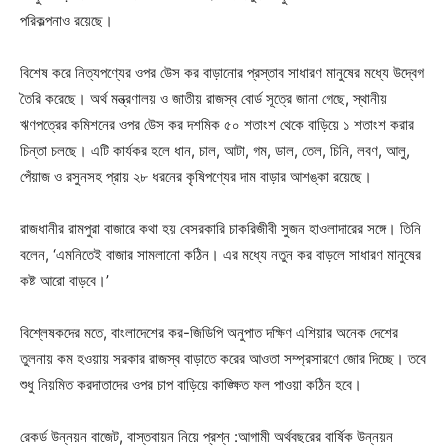
পরিকল্পনাও রয়েছে।
বিশেষ করে নিত্যপণ্যের ওপর উেস কর বাড়ানোর প্রস্তাব সাধারণ মানুষের মধ্যে উদ্বেগ
তৈরি করেছে। অর্থ মন্ত্রণালয় ও জাতীয় রাজস্ব বোর্ড সূত্রে জানা গেছে, স্থানীয়
ঋণপত্রের কমিশনের ওপর উেস কর দশমিক ৫০ শতাংশ থেকে বাড়িয়ে ১ শতাংশ করার
চিন্তা চলছে। এটি কার্যকর হলে ধান, চাল, আটা, গম, ডাল, তেল, চিনি, লবণ, আলু,
পেঁয়াজ ও রসুনসহ প্রায় ২৮ ধরনের কৃষিপণ্যের দাম বাড়ার আশঙ্কা রয়েছে।
রাজধানীর রামপুরা বাজারে কথা হয় বেসরকারি চাকরিজীবী সুজন হাওলাদারের সঙ্গে। তিনি
বলেন, ‘এমনিতেই বাজার সামলানো কঠিন। এর মধ্যে নতুন কর বাড়লে সাধারণ মানুষের
কষ্ট আরো বাড়বে।’
বিশ্লেষকদের মতে, বাংলাদেশের কর-জিডিপি অনুপাত দক্ষিণ এশিয়ার অনেক দেশের
তুলনায় কম হওয়ায় সরকার রাজস্ব বাড়াতে করের আওতা সম্প্রসারণে জোর দিচ্ছে। তবে
শুধু নিয়মিত করদাতাদের ওপর চাপ বাড়িয়ে কাঙ্ক্ষিত ফল পাওয়া কঠিন হবে।
রেকর্ড উন্নয়ন বাজেট, বাস্তবায়ন নিয়ে প্রশ্ন :আগামী অর্থবছরের বার্ষিক উন্নয়ন