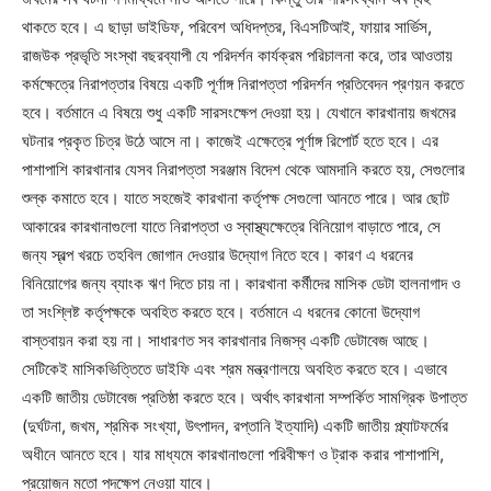
থাকতে হবে। এ ছাড়া ডাইডিফ, পরিবেশ অধিদপ্তর, বিএসটিআই, ফায়ার সার্ভিস,
রাজউক প্রভৃতি সংস্থা বছরব্যাপী যে পরিদর্শন কার্যক্রম পরিচালনা করে, তার আওতায়
কর্মক্ষেত্রে নিরাপত্তার বিষয়ে একটি পূর্ণাঙ্গ নিরাপত্তা পরিদর্শন প্রতিবেদন প্রণয়ন করতে
হবে। বর্তমানে এ বিষয়ে শুধু একটি সারসংক্ষেপ দেওয়া হয়। যেখানে কারখানায় জখমের
ঘটনার প্রকৃত চিত্র উঠে আসে না। কাজেই এক্ষেত্রে পূর্ণাঙ্গ রিপোর্ট হতে হবে। এর
পাশাপাশি কারখানার যেসব নিরাপত্তা সরঞ্জাম বিদেশ থেকে আমদানি করতে হয়, সেগুলোর
শুল্ক কমাতে হবে। যাতে সহজেই কারখানা কর্তৃপক্ষ সেগুলো আনতে পারে। আর ছোট
আকারের কারখানাগুলো যাতে নিরাপত্তা ও স্বাস্থ্যক্ষেত্রে বিনিয়োগ বাড়াতে পারে, সে
জন্য স্বল্প খরচে তহবিল জোগান দেওয়ার উদ্যোগ নিতে হবে। কারণ এ ধরনের
বিনিয়োগের জন্য ব্যাংক ঋণ দিতে চায় না। কারখানা কর্মীদের মাসিক ডেটা হালনাগাদ ও
তা সংশ্লিষ্ট কর্তৃপক্ষকে অবহিত করতে হবে। বর্তমানে এ ধরনের কোনো উদ্যোগ
বাস্তবায়ন করা হয় না। সাধারণত সব কারখানার নিজস্ব একটি ডেটাবেজ আছে।
সেটিকেই মাসিকভিত্তিতে ডাইফি এবং শ্রম মন্ত্রণালয়ে অবহিত করতে হবে। এভাবে
একটি জাতীয় ডেটাবেজ প্রতিষ্ঠা করতে হবে। অর্থাৎ কারখানা সম্পর্কিত সামগ্রিক উপাত্ত
(দুর্ঘটনা, জখম, শ্রমিক সংখ্যা, উৎপাদন, রপ্তানি ইত্যাদি) একটি জাতীয় প্ল্যাটফর্মের
অধীনে আনতে হবে। যার মাধ্যমে কারখানাগুলো পরিবীক্ষণ ও ট্রাক করার পাশাপাশি,
প্রয়োজন মতো পদক্ষেপ নেওয়া যাবে।