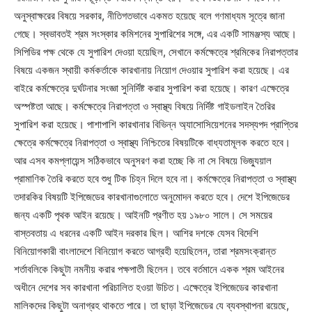
অনুস্বাক্ষরের বিষয়ে সরকার, নীতিগতভাবে একমত হয়েছে বলে গণমাধ্যম সূত্রে জানা
গেছে। স্বভাবতই শ্রম সংস্কার কমিশনের সুপারিশের সঙ্গে, এর একটি সামঞ্জস্য আছে।
সিপিডির পক্ষ থেকে যে সুপারিশ দেওয়া হয়েছিল, সেখানে কর্মক্ষেত্রে শ্রমিকের নিরাপত্তার
বিষয়ে একজন স্থায়ী কর্মকর্তাকে কারখানায় নিয়োগ দেওয়ার সুপারিশ করা হয়েছে। এর
বাইরে কর্মক্ষেত্রে দুর্ঘটনার সংজ্ঞা সুনির্দিষ্ট করার সুপারিশ করা হয়েছে। কারণ এক্ষেত্রে
অস্পষ্টতা আছে। কর্মক্ষেত্রে নিরাপত্তা ও স্বাস্থ্য বিষয়ে নির্দিষ্ট গাইডলাইন তৈরির
সুপারিশ করা হয়েছে। পাশাপাশি কারখানার বিভিন্ন অ্যাসোসিয়েশনের সদস্যপদ প্রাপ্তির
ক্ষেত্রে কর্মক্ষেত্রে নিরাপত্তা ও স্বাস্থ্য নিশ্চিতের বিষয়টিকে বাধ্যতামূলক করতে হবে।
আর এসব কমপ্লায়েন্স সঠিকভাবে অনুসরণ করা হচ্ছে কি না সে বিষয়ে ভিজ্যুয়াল
প্রামাণিক তৈরি করতে হবে শুধু টিক চিহ্ন দিলে হবে না। কর্মক্ষেত্রে নিরাপত্তা ও স্বাস্থ্য
তদারকির বিষয়টি ইপিজেডের কারখানাগুলোতে অনুমোদন করতে হবে। দেশে ইপিজেডের
জন্য একটি পৃথক আইন রয়েছে। আইনটি প্রণীত হয় ১৯৮০ সালে। সে সময়ের
বাস্তবতায় এ ধরনের একটি আইন দরকার ছিল। আশির দশকে যেসব বিদেশি
বিনিয়োগকারী বাংলাদেশে বিনিয়োগ করতে আগ্রহী হয়েছিলেন, তারা শ্রমসংক্রান্ত
শর্তাবলিকে কিছুটা নমনীয় করার পক্ষপাতী ছিলেন। তবে বর্তমানে একক শ্রম আইনের
অধীনে দেশের সব কারখানা পরিচালিত হওয়া উচিত। এক্ষেত্রে ইপিজেডের কারখানা
মালিকদের কিছুটা অনাগ্রহ থাকতে পারে। তা ছাড়া ইপিজেডের যে ব্যবস্থাপনা রয়েছে,