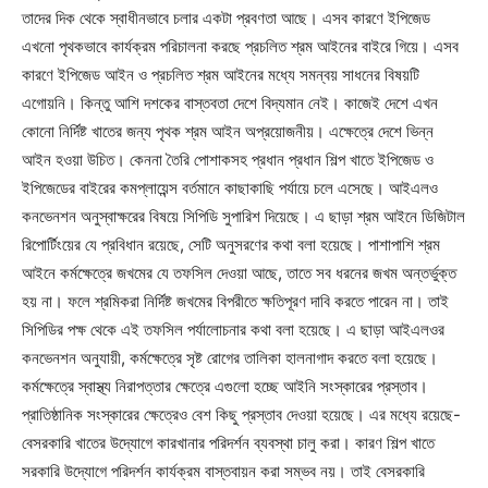
তাদের দিক থেকে স্বাধীনভাবে চলার একটা প্রবণতা আছে। এসব কারণে ইপিজেড
এখনো পৃথকভাবে কার্যক্রম পরিচালনা করছে প্রচলিত শ্রম আইনের বাইরে গিয়ে। এসব
কারণে ইপিজেড আইন ও প্রচলিত শ্রম আইনের মধ্যে সমন্বয় সাধনের বিষয়টি
এগোয়নি। কিন্তু আশি দশকের বাস্তবতা দেশে বিদ্যমান নেই। কাজেই দেশে এখন
কোনো নির্দিষ্ট খাতের জন্য পৃথক শ্রম আইন অপ্রয়োজনীয়। এক্ষেত্রে দেশে ভিন্ন
আইন হওয়া উচিত। কেননা তৈরি পোশাকসহ প্রধান প্রধান শিল্প খাতে ইপিজেড ও
ইপিজেডের বাইরের কমপ্লায়েন্স বর্তমানে কাছাকাছি পর্যায়ে চলে এসেছে। আইএলও
কনভেনশন অনুস্বাক্ষরের বিষয়ে সিপিডি সুপারিশ দিয়েছে। এ ছাড়া শ্রম আইনে ডিজিটাল
রিপোর্টিংয়ের যে প্রবিধান রয়েছে, সেটি অনুসরণের কথা বলা হয়েছে। পাশাপাশি শ্রম
আইনে কর্মক্ষেত্রে জখমের যে তফসিল দেওয়া আছে, তাতে সব ধরনের জখম অন্তর্ভুক্ত
হয় না। ফলে শ্রমিকরা নির্দিষ্ট জখমের বিপরীতে ক্ষতিপূরণ দাবি করতে পারেন না। তাই
সিপিডির পক্ষ থেকে এই তফসিল পর্যালোচনার কথা বলা হয়েছে। এ ছাড়া আইএলওর
কনভেনশন অনুযায়ী, কর্মক্ষেত্রে সৃষ্ট রোগের তালিকা হালনাগাদ করতে বলা হয়েছে।
কর্মক্ষেত্রে স্বাস্থ্য নিরাপত্তার ক্ষেত্রে এগুলো হচ্ছে আইনি সংস্কারের প্রস্তাব।
প্রাতিষ্ঠানিক সংস্কারের ক্ষেত্রেও বেশ কিছু প্রস্তাব দেওয়া হয়েছে। এর মধ্যে রয়েছে-
বেসরকারি খাতের উদ্যোগে কারখানার পরিদর্শন ব্যবস্থা চালু করা। কারণ শিল্প খাতে
সরকারি উদ্যোগে পরিদর্শন কার্যক্রম বাস্তবায়ন করা সম্ভব নয়। তাই বেসরকারি