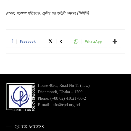
লেখক: গবেষণা পরিচালক, সেন্টার ফর পলিসি ডায়লগ (সিপিডি)
Facebook
X
WhatsApp
House 40/C, Road No 11 (new)
Dhanmondi, Dhaka – 1209
Phone: (+88 02) 41021780-2
E-mail: info@cpd.org.bd
QUICK ACCESS