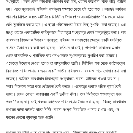
সংস্থাটির। ফলে যেসব কারখানা পরিদর্শন করা হবে, ওইসব কারখানা থেকে গাড়ি পাঠানো
হয়। এতে স্বভাবতই পরিদর্শন কার্যক্রম পক্ষপাত দোষে দুষ্ট হতে পারে। কাজেই কার্যকর
পরিদর্শন নিশ্চিত করতে ডাইফিকে ডিজিটাল উপকরণ ও অবকাঠামোগত দিক থেকে আরও
বেশি সুসজ্জিত করতে হবে। এ ছাড়া পরিচালনগত বিষয়ে কিছু সুপারিশ করা হয়েছে। এর
মধ্যে রয়েছে একাডেমিক কারিকুলামে নিরাপত্তা সংক্রান্ত কোর্স অন্তর্ভুক্ত করা। আর
কারখানার বিপজ্জনক উপকরণ প্রস্তুত, পরিবহন ও সংরক্ষণের ক্ষেত্রে একটি সমন্বিত
কাঠামো তৈরি করার কথা বলা হয়েছে। বর্তমানে যা নেই। পাশাপাশি আবাসিক এলাকা
থেকে রাসায়নিক ও প্লাস্টিক কারখানাগুলোকে স্থানান্তরের সুপারিশ করা হয়েছে।
এক্ষেত্রে উদ্যোগ নেওয়া হলেও তা বাস্তবায়িত হয়নি। সিপিডির পক্ষ থেকে কর্মক্ষেত্রের
নিরাপত্তা পরিসংখ্যানের জন্য একটি জাতীয় পরিসংখ্যান ব্যবস্থা গড়ে তোলার কথা বলা
হয়েছে। বর্তমানে কারখানায় নিরাপত্তা সংক্রান্ত কোনো ডেটাবেজ পাওয়া যায় না।
সবাই নিজেদের মতো করে ডেটাবেজ তৈরি করছে। এক্ষেত্রে পরোক্ষ পরিসংখ্যান তৈরি
হচ্ছে। যেমন কোনো কারখানায় একটি দুর্ঘটনা ঘটল। তার ভিত্তিতে গণমাধ্যমে খবর
প্রকাশিত হলো। সেই খবরের ভিত্তিতে পরিসংখ্যান তৈরি করা হচ্ছে। কিন্তু কারখানায়
জখমের ঘটনা ঘটলেই যাতে নির্দিষ্ট কোনো সংস্থা বিষয়টিকে গণনায় রাখতে পারে, সে
ধরনের কোনো ব্যবস্থা গড়ে ওঠেনি।
জখমের সব ঘটনা গণমাধ্যমে নাও আসতে পারে। কিন্তু তার পরিসংখ্যান অবশ্যই