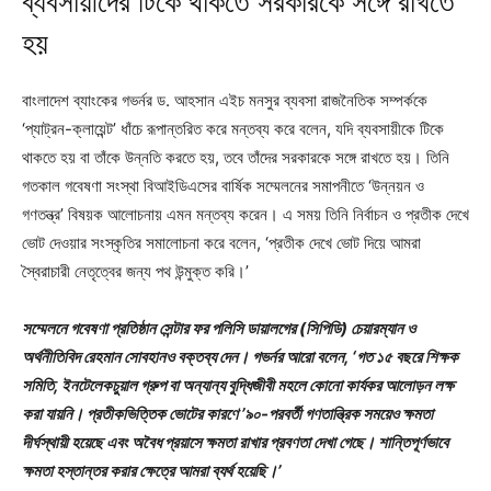
ব্যবসায়ীদের টিকে থাকতে সরকারকে সঙ্গে রাখতে
হয়
বাংলাদেশ ব্যাংকের গভর্নর ড. আহসান এইচ মনসুর ব্যবসা রাজনৈতিক সম্পর্ককে
‘প্যাট্রন-ক্লায়েন্ট’ ধাঁচে রূপান্তরিত করে মন্তব্য করে বলেন, যদি ব্যবসায়ীকে টিকে
থাকতে হয় বা তাঁকে উন্নতি করতে হয়, তবে তাঁদের সরকারকে সঙ্গে রাখতে হয়। তিনি
গতকাল গবেষণা সংস্থা বিআইডিএসের বার্ষিক সম্মেলনের সমাপনীতে ‘উন্নয়ন ও
গণতন্ত্র’ বিষয়ক আলোচনায় এমন মন্তব্য করেন। এ সময় তিনি নির্বাচন ও প্রতীক দেখে
ভোট দেওয়ার সংস্কৃতির সমালোচনা করে বলেন, ‘প্রতীক দেখে ভোট দিয়ে আমরা
স্বৈরাচারী নেতৃত্বের জন্য পথ উন্মুক্ত করি।’
সম্মেলনে গবেষণা প্রতিষ্ঠান সেন্টার ফর পলিসি ডায়ালগের (সিপিডি) চেয়ারম্যান ও
অর্থনীতিবিদ রেহমান সোবহানও বক্তব্য দেন। গভর্নর আরো বলেন, ‘গত ১৫ বছরে শিক্ষক
সমিতি, ইনটেলেকচুয়াল গ্রুপ বা অন্যান্য বুদ্ধিজীবী মহলে কোনো কার্যকর আলোড়ন লক্ষ
করা যায়নি। প্রতীকভিত্তিক ভোটের কারণে ’৯০-পরবর্তী গণতান্ত্রিক সময়েও ক্ষমতা
দীর্ঘস্থায়ী হয়েছে এবং অবৈধ প্রয়াসে ক্ষমতা রাখার প্রবণতা দেখা গেছে। শান্তিপূর্ণভাবে
ক্ষমতা হস্তান্তর করার ক্ষেত্রে আমরা ব্যর্থ হয়েছি।’