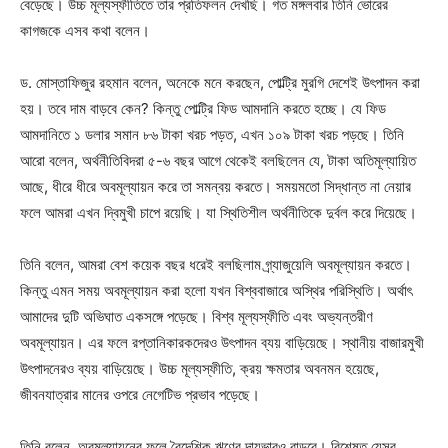
বেড়েছে। উচ্চ মূল্যস্ফীতিতে তার প্রতিফলন দেখছি। গত মঙ্গলবার তিনি ভোরের
কাগজকে এসব কথা বলেন।
ড. মোস্তাফিজুর রহমান বলেন, অনেকে মনে করছেন, পোল্ট্রি মুরগি দেশেই উৎপাদন করা
হয়। তবে দাম বাড়বে কেন? কিন্তু পোল্ট্রি ফিড আমদানি করতে হচ্ছে। যে ফিড
আমদানিতে ১ ডলার সমান ৮৬ টাকা খরচ পড়ত, এখন ১০৯ টাকা খরচ পড়ছে। তিনি
আরো বলেন, অর্থনীতিবিদরা ৫-৬ বছর আগে থেকেই বলছিলেন যে, টাকা অতিমূল্যায়িত
আছে, ধীরে ধীরে অবমূল্যায়ন করে তা সমন্বয় করতে। সময়মতো সিদ্ধান্ত না নেয়ার
ফলে আমরা এখন দ্বিমুখী চাপে রয়েছি। যা স্থিতিশীল অর্থনীতিকে দুর্বল করে দিয়েছে।
তিনি বলেন, আমরা বেশ কয়েক বছর ধরেই বলছিলাম গ্র্যাজুয়েলি অবমূল্যায়ন করতে।
কিন্তু এমন সময় অবমূল্যায়ন করা হলো যখন বিশ্ববাজারে অস্থির পরিস্থিতি। অর্থাৎ
আমাদের দুটি অভিঘাত একসঙ্গে পড়েছে। বিশ্ব মূল্যস্ফীতি এবং অভ্যন্তরীণ
অবমূল্যায়ন। এর ফলে রপ্তানিকারকদেরও উৎপাদন ব্যয় বাড়িয়েছে। স্থানীয় বাজারমুখী
উৎপাদনেরও ব্যয় বাড়িয়েছে। উচ্চ মূল্যস্ফীতি, ক্রয় ক্ষমতার অবনমন হয়েছে,
জীবনযাত্রার মানের ওপরে নেগেটিভ প্রভাব পড়েছে।
তিনি বলেন, অবমূল্যায়নের ফলে বৈদেশিক ঋণের দায়ভারও বাড়বে। বিশেষত যেসব