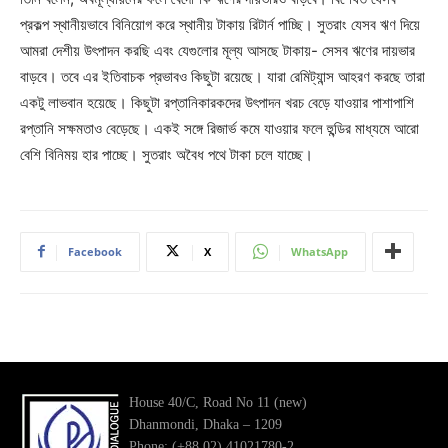
প্রকল্প স্থানীয়ভাবে বিনিয়োগ করে স্থানীয় টাকায় রিটার্ন পাচ্ছি। সুতরাং যেসব ঋণ দিয়ে
আমরা দেশীয় উৎপাদন করছি এবং যেগুলোর মূল্য আসছে টাকায়- সেসব ঋণের দায়ভার
বাড়বে। তবে এর ইতিবাচক প্রভাবও কিছুটা রয়েছে। যারা রেমিট্যান্স আহরণ করছে তারা
একটু লাভবান হয়েছে। কিছুটা রপ্তানিকারকদের উৎপাদন খরচ বেড়ে যাওয়ার পাশাপাশি
রপ্তানি সক্ষমতাও বেড়েছে। একই সঙ্গে রিজার্ভ কমে যাওয়ার ফলে হুন্ডির মাধ্যমে আরো
বেশি বিনিময় হার পাচ্ছে। সুতরাং অবৈধ পথে টাকা চলে যাচ্ছে।
Facebook
X
WhatsApp
House 40/C, Road No 11 (new)
Dhanmondi, Dhaka – 1209
Phone: (+88 02) 41021780-2