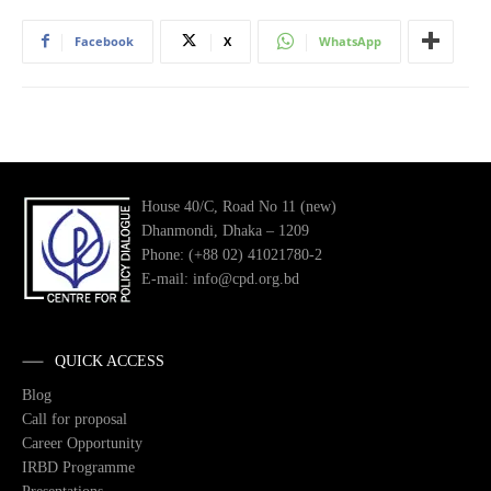
Facebook
X
WhatsApp
House 40/C, Road No 11 (new)
Dhanmondi, Dhaka – 1209
Phone: (+88 02) 41021780-2
E-mail: info@cpd.org.bd
QUICK ACCESS
Blog
Call for proposal
Career Opportunity
IRBD Programme