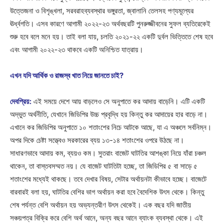
উত্তেজনা ও বিশৃঙ্খলা, সরবরাহব্যবস্থার ভঙ্গুরতা, জ্বালানি তেলসহ পণ্যমূল্যের
ঊর্ধ্বগতি। এসব কারণে আগামী ২০২২-২৩ অর্থবছরটি পুনরুজ্জীবনের সুফল ব্যতিরেকেই
শুরু হবে বলে মনে হয়। তাই বলা যায়, চলতি ২০২১-২২ একটি দুর্বল ভিত্তিতে শেষ হবে
এবং আগামী ২০২২-২৩ থাকবে একটি অনিশ্চিত যাত্রায়।
এখন যদি আর্থিক ও রাজস্ব খাত নিয়ে জানতে চাই?
দেবপ্রিয়:
এই সময়ে দেশে আয় বাড়লেও সে অনুপাতে কর আদায় বাড়েনি। এটি একটি
অদ্ভুত অর্থনীতি, যেখানে জিডিপির উচ্চ প্রবৃদ্ধি হয় কিন্তু কর আদায়ের হার বাড়ে না।
এখানে কর জিডিপির অনুপাতে ১০ শতাংশের নিচে আটকে আছে, যা এ অঞ্চলে সর্বনিম্ন।
অপর দিকে চেষ্টা সত্ত্বেও সরকারের ব্যয় ১৩-১৪ শতাংশের ওপরে উঠছে না।
সাধারণভাবে আদায় কম, ব্যয়ও কম। সুতরাং বাজেট ঘাটতির আশঙ্কা নিয়ে যাঁরা চঞ্চল
থাকেন, তা বাস্তবসম্মত নয়। যে বাজেট ঘাটতিটা হচ্ছে, তা জিডিপির ৫ বা সাড়ে ৫
শতাংশের মধ্যেই থাকছে। তবে দেখার বিষয়, সেটার অর্থায়নটা কীভাবে হচ্ছে। বাজেটে
বারবারই বলা হয়, ঘাটতির বেশির ভাগ অর্থায়ন করা হবে বৈদেশিক উৎস থেকে। কিন্তু
শেষ পর্যন্ত বেশি অর্থায়ন হয় অভ্যন্তরীণ উৎস থেকেই। এক বছর যদি জাতীয়
সঞ্চয়পত্র বিক্রি করে বেশি অর্থ আনে, অন্য বছর আনে ব্যাংক ব্যবস্থা থেকে। এই