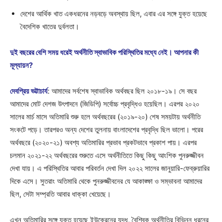
দেশের আর্থিক খাত একধরনের নড়বড়ে অবস্থায় ছিল, এবার এর সঙ্গে যুক্ত হয়েছে
বৈদেশিক খাতের দুর্বলতা।
দুই বছরের বেশি সময় ধরেই অর্থনীতি স্বাভাবিক পরিস্থিতির মধ্যে নেই। আপনার কী
মূল্যায়ন?
দেবপ্রিয় ভট্টাচার্য
: আমাদের সর্বশেষ স্বাভাবিক অর্থবছর ছিল ২০১৮-১৯। সে বছর
আমাদের মোট দেশজ উৎপাদনে (জিডিপি) সর্বোচ্চ প্রবৃদ্ধিও হয়েছিল। এরপর ২০২০
সালের মার্চ মাসে অতিমারি শুরু হলে অর্থবছরের (২০১৯-২০) শেষ সময়টায় অর্থনীতি
সংকটে পড়ে। তারপরও অন্য দেশের তুলনায় বাংলাদেশের প্রবৃদ্ধি ছিল ভালো। পরের
অর্থবছরে (২০২০-২১) অবশ্য অতিমারির প্রভাব প্রকটভাবে প্রকাশ পায়। এরপর
চলমান ২০২১-২২ অর্থবছরের শুরুতে এসে অর্থনীতিতে কিছু কিছু আংশিক পুনরুজ্জীবন
দেখা যায়। এ পরিস্থিতির আবার পরিবর্তন দেখা দিল ২০২২ সালের জানুয়ারি-ফেব্রুয়ারির
দিকে এসে। সুতরাং অতিমারি থেকে পুনরুজ্জীবনের যে আকাঙ্ক্ষা ও সম্ভাবনা আমাদের
ছিল, সেটা সম্প্রতি আবার ধাক্কা খেয়েছে।
এখন অতিমারির সঙ্গে যুক্ত হয়েছে ইউক্রেনের যুদ্ধ, বৈশ্বিক অর্থনীতির বিভিন্ন ধরনের