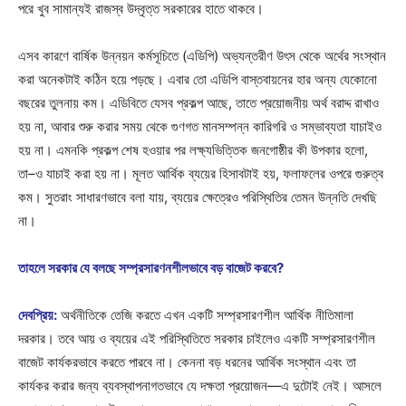
পরে খুব সামান্যই রাজস্ব উদ্বৃত্ত সরকারের হাতে থাকবে।
এসব কারণে বার্ষিক উন্নয়ন কর্মসূচিতে (এডিপি) অভ্যন্তরীণ উৎস থেকে অর্থের সংস্থান
করা অনেকটাই কঠিন হয়ে পড়ছে। এবার তো এডিপি বাস্তবায়নের হার অন্য যেকোনো
বছরের তুলনায় কম। এডিবিতে যেসব প্রকল্প আছে, তাতে প্রয়োজনীয় অর্থ বরাদ্দ রাখাও
হয় না, আবার শুরু করার সময় থেকে গুণগত মানসম্পন্ন কারিগরি ও সম্ভাব্যতা যাচাইও
হয় না। এমনকি প্রকল্প শেষ হওয়ার পর লক্ষ্যভিত্তিক জনগোষ্ঠীর কী উপকার হলো,
তা–ও যাচাই করা হয় না। মূলত আর্থিক ব্যয়ের হিসাবটাই হয়, ফলাফলের ওপরে গুরুত্ব
কম। সুতরাং সাধারণভাবে বলা যায়, ব্যয়ের ক্ষেত্রেও পরিস্থিতির তেমন উন্নতি দেখছি
না।
তাহলে সরকার যে বলছে সম্প্রসারণনশীলভাবে বড় বাজেট করবে?
দেবপ্রিয়:
অর্থনীতিকে তেজি করতে এখন একটি সম্প্রসারণশীল আর্থিক নীতিমালা
দরকার। তবে আয় ও ব্যয়ের এই পরিস্থিতিতে সরকার চাইলেও একটি সম্প্রসারণশীল
বাজেট কার্যকরভাবে করতে পারবে না। কেননা বড় ধরনের আর্থিক সংস্থান এবং তা
কার্যকর করার জন্য ব্যবস্থাপনাগতভাবে যে দক্ষতা প্রয়োজন—এ দুটোই নেই। আসলে