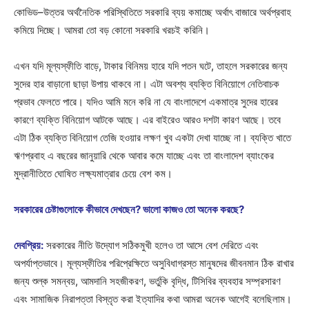
কোভিড–উত্তর অর্থনৈতিক পরিস্থিতিতে সরকারি ব্যয় কমাচ্ছে অর্থাৎ বাজারে অর্থপ্রবাহ
কমিয়ে দিচ্ছে। আমরা তো বড় কোনো সরকারি খরচই করিনি।
এখন যদি মূল্যস্ফীতি বাড়ে, টাকার বিনিময় হারে যদি পতন ঘটে, তাহলে সরকারের জন্য
সুদের হার বাড়ানো ছাড়া উপায় থাকবে না। এটা অবশ্য ব্যক্তি বিনিয়োগে নেতিবাচক
প্রভাব ফেলতে পারে। যদিও আমি মনে করি না যে বাংলাদেশে একমাত্র সুদের হারের
কারণে ব্যক্তি বিনিয়োগ আটকে আছে। এর বাইরেও আরও দশটা কারণ আছে। তবে
এটা ঠিক ব্যক্তি বিনিয়োগ তেজি হওয়ার লক্ষণ খুব একটা দেখা যাচ্ছে না। ব্যক্তি খাতে
ঋণপ্রবাহ এ বছরের জানুয়ারি থেকে আবার কমে যাচ্ছে এবং তা বাংলাদেশ ব্যাংকের
মুদ্রানীতিতে ঘোষিত লক্ষ্যমাত্রার চেয়ে বেশ কম।
সরকারের চেষ্টাগুলোকে কীভাবে দেখছেন? ভালো কাজও তো অনেক করছে?
দেবপ্রিয়:
সরকারের নীতি উদ্যোগ সঠিকমুখী হলেও তা আসে বেশ দেরিতে এবং
অপর্যাপ্তভাবে। মূল্যস্ফীতির পরিপ্রেক্ষিতে অসুবিধাগ্রস্ত মানুষদের জীবনমান ঠিক রাখার
জন্য শুল্ক সমন্বয়, আমদানি সহজীকরণ, ভর্তুকি বৃদ্ধি, টিসিবির ব্যবহার সম্প্রসারণ
এবং সামাজিক নিরাপত্তা বিস্তৃত করা ইত্যাদির কথা আমরা অনেক আগেই বলেছিলাম।