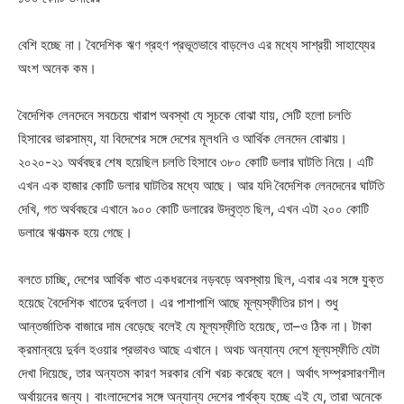
বেশি হচ্ছে না। বৈদেশিক ঋণ গ্রহণ প্রভূতভাবে বাড়লেও এর মধ্যে সাশ্রয়ী সাহায্যের
অংশ অনেক কম।
বৈদেশিক লেনদেনে সবচেয়ে খারাপ অবস্থা যে সূচকে বোঝা যায়, সেটি হলো চলতি
হিসাবের ভারসাম্য, যা বিদেশের সঙ্গে দেশের মূলধনি ও আর্থিক লেনদেন বোঝায়।
২০২০-২১ অর্থবছর শেষ হয়েছিল চলতি হিসাবে ৩৮০ কোটি ডলার ঘাটতি নিয়ে। এটি
এখন এক হাজার কোটি ডলার ঘাটতির মধ্যে আছে। আর যদি বৈদেশিক লেনদেনের ঘাটতি
দেখি, গত অর্থবছরে এখানে ৯০০ কোটি ডলারের উদ্বৃত্ত ছিল, এখন এটা ২০০ কোটি
ডলারে ঋণাত্মক হয়ে গেছে।
বলতে চাচ্ছি, দেশের আর্থিক খাত একধরনের নড়বড়ে অবস্থায় ছিল, এবার এর সঙ্গে যুক্ত
হয়েছে বৈদেশিক খাতের দুর্বলতা। এর পাশাপাশি আছে মূল্যস্ফীতির চাপ। শুধু
আন্তর্জাতিক বাজারে দাম বেড়েছে বলেই যে মূল্যস্ফীতি হয়েছে, তা–ও ঠিক না। টাকা
ক্রমান্বয়ে দুর্বল হওয়ার প্রভাবও আছে এখানে। অথচ অন্যান্য দেশে মূল্যস্ফীতি যেটা
দেখা দিয়েছে, তার অন্যতম কারণ সরকার বেশি খরচ করেছে বলে। অর্থাৎ সম্প্রসারণশীল
অর্থায়নের জন্য। বাংলাদেশের সঙ্গে অন্যান্য দেশের পার্থক্য হচ্ছে এই যে, তারা অনেকে