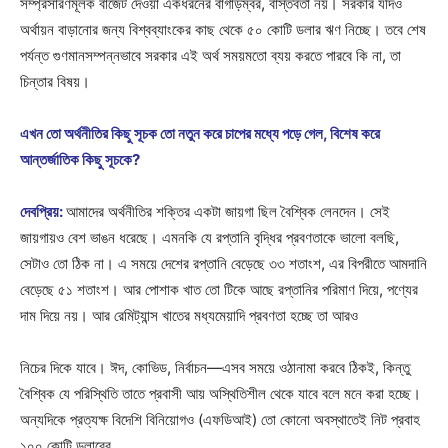
সম্প্রসারণমূলক বাজেট দেওয়া একধরনের বাগাড়ম্বর, বাস্তবতা নয়। সরকার যদিও
অর্থায়ন বাড়ানোর জন্য বিশ্বব্যাংকের কাছ থেকে ৫০ কোটি ডলার ঋণ নিচ্ছে। তবে শেষ
পর্যন্ত গুণমানসম্পন্নভাবে সরকার এই অর্থ সময়মতো ব্যয় করতে পারবে কি না, তা
চিন্তার বিষয়।
এখন তো অর্থনীতির কিছু সূচক তো নতুন করে চাপের মধ্যে পড়ে গেল, বিশেষ করে
আন্তর্জাতিক কিছু সূচকে?
দেবপ্রিয়:
আমাদের অর্থনীতির শক্তির একটা জায়গা ছিল বৈশ্বিক লেনদেন। সেই
জায়গায়ও বেশ ভাঙন ধরেছে। এমনকি যে রপ্তানি বৃদ্ধির প্রবণতাকে ভালো বলছি,
সেটাও তো ঠিক না। এ সময়ে দেশের রপ্তানি বেড়েছে ৩৩ শতাংশ, এর বিপরীতে আমদানি
বেড়েছে ৫১ শতাংশ। আর পোশাক খাত তো টিকে আছে রপ্তানির পরিমাণ দিয়ে, পণ্যের
দাম দিয়ে নয়। আর রেমিট্যান্স খাতের মধ্যমেয়াদি প্রবণতা হচ্ছে তা আরও
নিচের দিকে যাবে। ঈদ, কোভিড, নির্বাচন—এসব সময়ে ওঠানামা করবে ঠিকই, কিন্তু
বৈশ্বিক যে পরিস্থিতি তাতে প্রবাসী আয় অস্থিতিশীল থেকে যাবে বলে মনে করা হচ্ছে।
অন্যদিকে প্রত্যক্ষ বিদেশি বিনিয়োগও (এফডিআই) তো কোনো অবস্থাতেই নিট প্রবাহ
১০০ কোটি ডলারের